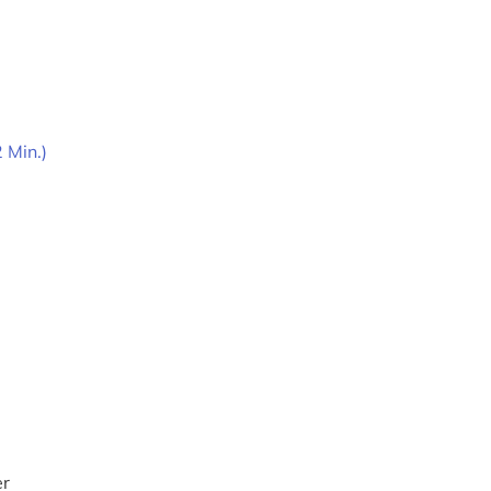
 Min.)
er