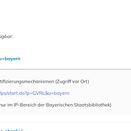
ügbar:
&u=bayern
tifizierungsmechanismen
(Zugriff vor Ort)
om/ps/start.do?p=GVRL&u=bayern
nur im IP-Bereich der Bayerischen Staatsbibliothek)
le-ebooks/