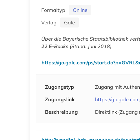
Formaltyp
Online
Verlag
Gale
Über die Bayerische Staatsbibliothek verf
22 E-Books
(Stand: Juni 2018)
https://go.gale.com/ps/start.do?p=GVRL
Zugangstyp
Zugang mit Authen
Zugangslink
https://go.gale.c
Beschreibung
Direktlink (Zugang 
http://emedia1.bsb-muenchen.de/han/ga