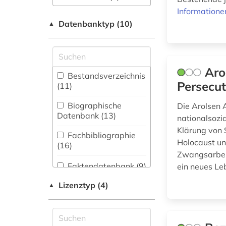
(7)
Informatione
archivwesen (1)
Datenbanktyp (10)
▲
Ethnologie (4)
arisierung (1)
Germanistik.
Niederlandistik.
arzt (1)
Skandinavistik (3)
Aro
Bestandsverzeichnis
asien-afrika-
Persecut
(11
)
Geschichte (55)
wissenschaft (1)
Biographische
Handschriftenkunde
Die Arolsen 
aufsatz (1)
Datenbank (13
)
(5)
nationalsozia
ausstellungskatalog
Klärung von 
Fachbibliographie
Jüdische Studien
(1)
Holocaust un
(16
)
(79)
Zwangsarbeit
autobiografische
Klassische
Faktendatenbank (9
)
ein neues Le
literatur (1)
Philologie.
Lizenztyp (4)
Byzantinistik.
National-,
▲
bayern (1)
Mittellateinische und
Regionalbibliographie
Neugriechische
(4
)
berlin (1)
Philologie. Neulatein (1)