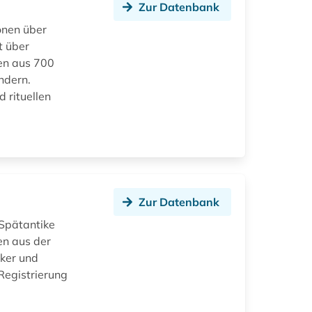
Zur Datenbank
onen über
t über
en aus 700
ndern.
 rituellen
Zur Datenbank
 Spätantike
en aus der
iker und
Registrierung