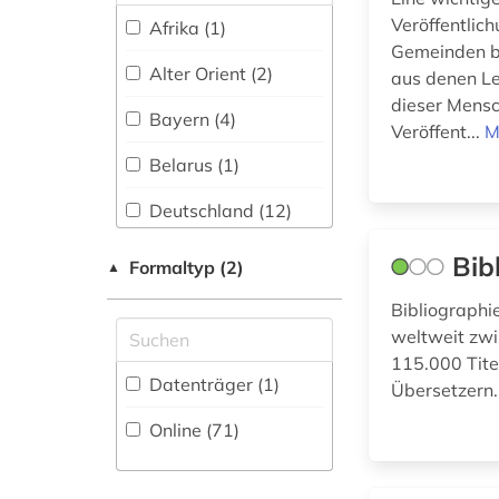
elektronische
Veröffentlich
zeitschrift (1)
Afrika (1)
Gemeinden bi
elektronisches buch
Alter Orient (2)
aus denen L
(2)
dieser Mensc
Bayern (4)
Veröffent...
M
elsass (1)
Belarus (1)
englisch (1)
Deutschland (12)
enteignung (2)
Deutschland (DDR)
Bib
Formaltyp (2)
▲
enzyklopädie (3)
(1)
Bibliographi
erkennungsdienst (1)
Europa (2)
weltweit zw
115.000 Tite
erster weltkrieg (1)
Frankreich (2)
Datenträger (1
)
Übersetzern
europa (2)
Großbritannien (1)
Online (71
)
fachportal (1)
Hamburg (1)