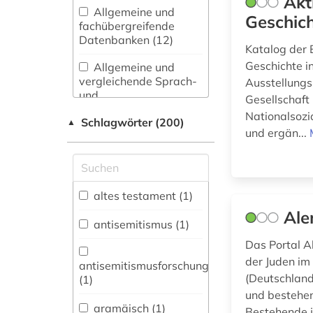
Akt
Allgemeine und
Geschic
fachübergreifende
Datenbanken (12)
Katalog der 
Geschichte i
Allgemeine und
vergleichende Sprach-
Ausstellungs
und
Gesellschaft
Literaturwissenschaft.
Nationalsozi
Schlagwörter (200)
Indogermanistik.
▲
und ergän...
Außereuropäische
Sprachen und
Literaturen (4)
Archäologie (3)
altes testament (1)
Ale
Asienkunde (1)
antisemitismus (1)
Das Portal A
Bavarica (3)
der Juden im
antisemitismusforschung
Buch- und
(Deutschland,
(1)
Bibliothekswesen,
und bestehen
Informationswissenschaft
aramäisch (1)
Bestehende j