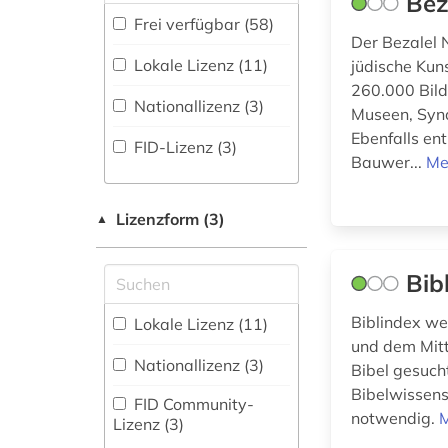
Bez
Portal (11
)
beutekunst (2)
Kunstgeschichte (5)
Frei verfügbar (58)
Sammlung Nicht-
Der Bezalel 
bibel (3)
Textueller-Materialien
Medien- und
Lokale Lizenz (11)
jüdische Kun
Kommunikationswissenschaften,
(10
)
260.000 Bild
bibliografie (3)
Kommunikationsdesign (3)
Nationallizenz (3)
Museen, Syn
Volltextdatenbank
bibliografie 1470-
Ebenfalls en
(23
)
Medizin (1)
FID-Lizenz (3)
1960 (1)
Bauwer...
Me
Wörterbuch,
Musikwissenschaft
bildliche darstellung
Enzyklopädie,
(2)
(1)
Nachschlagwerk (19
)
Lizenzform (3)
▲
Orientalistik (3)
biografie (1)
Zeitung (2
)
Bib
Osteuropa-Studien
biographie (4)
(19)
Biblindex wei
Lokale Lizenz (11)
brauchtum (1)
Pädagogik (1)
und dem Mitt
Nationallizenz (3)
Bibel gesucht
buch (1)
Politologie (3)
Bibelwissens
FID Community-
christentum (1)
notwendig.
M
Slavistik (1)
Lizenz (3)