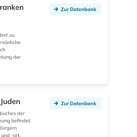
franken
Zur Datenbank
dert zu
rsönliche
uch
mlung der
 Juden
Zur Datenbank
kbuches der
bung befindet.
Bürgern
und -ort,