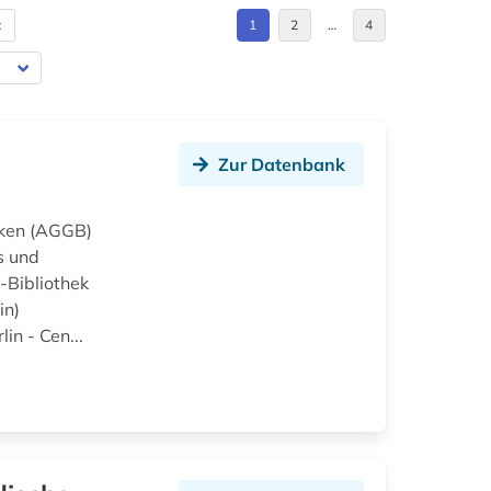
t
1
2
…
4
Zur Datenbank
eken (AGGB)
s und
-Bibliothek
in)
n - Cen...