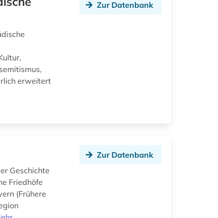
dische
Zur Datenbank
üdische
ultur,
semitismus,
lich erweitert
Zur Datenbank
der Geschichte
he Friedhöfe
yern (Frühere
egion
ehr