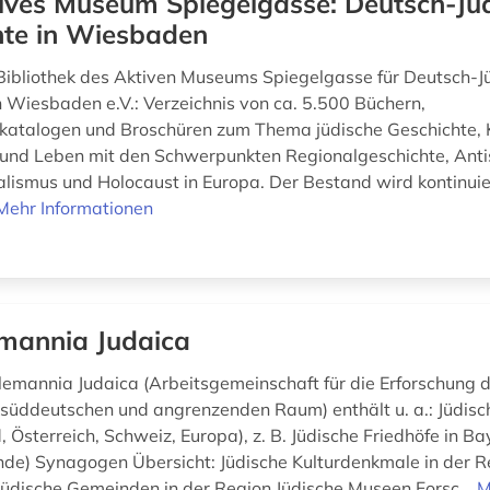
ives Museum Spiegelgasse: Deutsch-Jü
hte in Wiesbaden
Bibliothek des Aktiven Museums Spiegelgasse für Deutsch-J
n Wiesbaden e.V.: Verzeichnis von ca. 5.500 Büchern,
katalogen und Broschüren zum Thema jüdische Geschichte, K
 und Leben mit den Schwerpunkten Regionalgeschichte, Anti
alismus und Holocaust in Europa. Der Bestand wird kontinuier
Mehr Informationen
mannia Judaica
lemannia Judaica (Arbeitsgemeinschaft für die Erforschung 
 süddeutschen und angrenzenden Raum) enthält u. a.: Jüdisc
 Österreich, Schweiz, Europa), z. B. Jüdische Friedhöfe in Ba
de) Synagogen Übersicht: Jüdische Kulturdenkmale in der R
üdische Gemeinden in der Region Jüdische Museen Forsc...
M