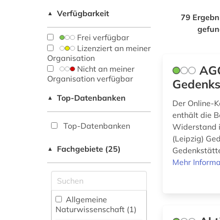
Verfügbarkeit
▲
79 Ergebn
gefu
Frei verfügbar
Lizenziert an meiner
Organisation
AGG
Nicht an meiner
Organisation verfügbar
Gedenks
Top-Datenbanken
▲
Der Online-K
enthält die 
Top-Datenbanken
Widerstand i
(Leipzig) Ge
Fachgebiete (25)
▲
Gedenkstätte
Mehr Informa
Allgemeine
Naturwissenschaft (1)