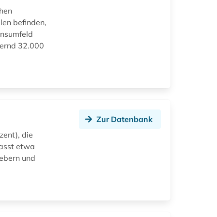
chen
len befinden,
ensumfeld
hernd 32.000
Zur Datenbank
zent), die
asst etwa
gebern und