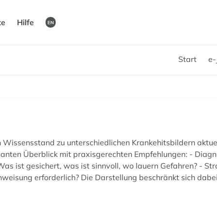
te
Hilfe
EN
Start
e-
issensstand zu unterschiedlichen Krankehitsbildern aktuell
gnanten Überblick mit praxisgerechten Empfehlungen: - Diag
Was ist gesichert, was ist sinnvoll, wo lauern Gefahren? - S
nweisung erforderlich? Die Darstellung beschränkt sich dabei 