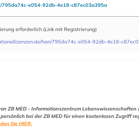
/han/795da74c-e054-92db-4e18-c87ec03a395a
rierung erforderlich
(Link mit Registrierung)
.nationallizenzen.de/han/795da74c-e054-92db-4e18-c87ec
 von ZB MED - Informationszentrum Lebenswissenschaften z
ersönlich bei der ZB MED für einen kostenlosen Zugriff reg
nden Sie HIER.