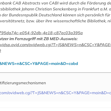
tenbank
CAB Abstracts
von CABI wird durch die Förderung d
sbibliothek Johann Christian Senckenberg in Frankfurt a.M. o
 der Bundesrepublik Deutschland können sich persönlich für 
versitätsnetz, bzw. über ihre wissenschaftliche Bibliothek, n
/han/795da74c-e054-92db-4e18-c87ec03a395a
utzer im Fernzugriff mit ZB MED-Ausweis:
http://ovidsp.ovid.com/ovidweb.cgi?T=JS&NEWS=n&CSC=Y&PA
D
?T=JS&NEWS=n&CSC=Y&PAGE=main&D=cabd
tifizierungsmechanismen
vid.com/ovidweb.cgi?T=JS&NEWS=n&CSC=Y&PAGE=main&D=