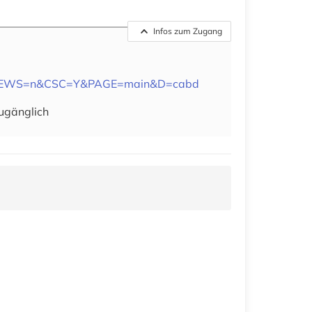
Infos zum Zugang
?T=JS&NEWS=n&CSC=Y&PAGE=main&D=cabd
zugänglich