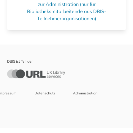
zur Administration (nur für
Bibliotheksmitarbeitende aus DBIS-
Teilnehmerorganisationen)
DBIS ist Teil der
Impressum
Datenschutz
Administration