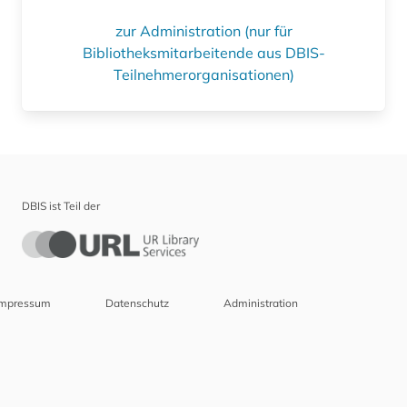
zur Administration (nur für
Bibliotheksmitarbeitende aus DBIS-
Teilnehmerorganisationen)
DBIS ist Teil der
Impressum
Datenschutz
Administration