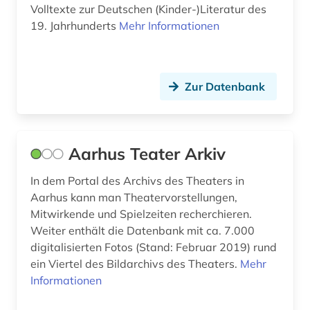
brülow, kaspar | schriftsteller;
Volltexte zur Deutschen (Kinder-)Literatur des
gymnasiallehrer; hochschullehrer; dramatiker;
19. Jahrhunderts
Mehr Informationen
dramatiker (1)
buch (3)
Zur Datenbank
buchbesitz (1)
buchdrucker (1)
buchgeschichte (1)
Aarhus Teater Arkiv
buchhandel (1)
In dem Portal des Archivs des Theaters in
Aarhus kann man Theatervorstellungen,
buchproduktion (1)
Mitwirkende und Spielzeiten recherchieren.
buchstabe (1)
Weiter enthält die Datenbank mit ca. 7.000
digitalisierten Fotos (Stand: Februar 2019) rund
buchwissenschaft (1)
ein Viertel des Bildarchivs des Theaters.
Mehr
Informationen
busch (1)