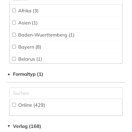
antike (2)
Afrika (3)
antisemitismus (1)
Asien (1)
aphorismus (1)
Baden-Wuerttemberg (1)
arabien (1)
Bayern (8)
arbeitsmarkt (1)
Belarus (1)
arbeitsrecht (1)
Belgien (6)
Formaltyp (1)
arbeitssicherheit (2)
▲
Berlin (1)
architektur (1)
Brandenburg (1)
archiv (1)
Online (429
)
Daenemark (57)
archiv für kindertexte eva maria kohl (1)
Deutschland (155)
arealtypologie (1)
Verlag (168)
▼
Deutschland (DDR) (5)