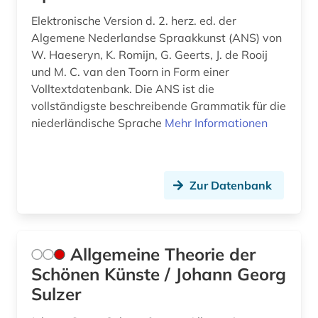
elektronische publikation (2)
Elektronische Version d. 2. herz. ed. der
Algemene Nederlandse Spraakkunst (ANS) von
elektronische zeitschrift (8)
W. Haeseryn, K. Romijn, G. Geerts, J. de Rooij
und M. C. van den Toorn in Form einer
elektronisches buch (24)
Volltextdatenbank. Die ANS ist die
elektronisches publizieren (1)
vollständigste beschreibende Grammatik für die
niederländische Sprache
Mehr Informationen
elfriede (1)
emigration (1)
Zur Datenbank
empfindsamkeit (2)
eneasroman (2)
england (1)
Allgemeine Theorie der
Schönen Künste / Johann Georg
englisch (23)
Sulzer
englisch-niederländische seekriege (1)