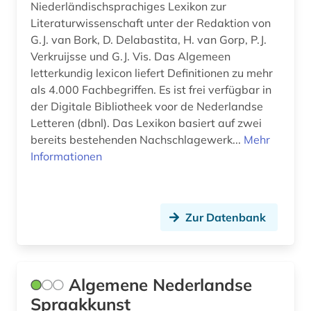
Niederländischsprachiges Lexikon zur
dänemark (22)
Literaturwissenschaft unter der Redaktion von
G.J. van Bork, D. Delabastita, H. van Gorp, P.J.
dänisch (37)
Verkruijsse und G.J. Vis. Das Algemeen
dörry (1)
letterkundig lexicon liefert Definitionen zu mehr
als 4.000 Fachbegriffen. Es ist frei verfügbar in
e-learning (1)
der Digitale Bibliotheek voor de Nederlandse
Letteren (dbnl). Das Lexikon basiert auf zwei
e.t.a. (1)
bereits bestehenden Nachschlagewerk...
Mehr
Informationen
edelfelt, albert | maler (1)
edition (4)
editionsphilologie (1)
Zur Datenbank
eichstätt (1)
einwanderung (1)
Algemene Nederlandse
elektronische bibliothek (1)
Spraakkunst