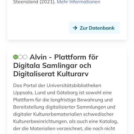
Steensland (2021).
Mehr Informationen
flämisch (1)
flämisch / literatur (1)
Zur Datenbank
fontane (1)
fontane, theodor | schriftsteller; übersetzer;
schriftsteller; kabarettist; journalist; kritiker;
Alvin - Plattform för
theaterkritiker; kriegsberichterstatter; apotheker;
Digitala Samlingar och
librettist; historiker; romancier (1)
Digitaliserat Kulturarv
forschung (1)
Das Portal der Universitätsbibliotheken
forschungseinrichtung (1)
Uppsala, Lund und Göteborg ist sowohl eine
Plattform für die langfristige Bewahrung und
forschungsprojekt (1)
Bereitstellung digitalisierter Sammlungen und
digitaler Kulturerbematerialien schwedischer
fotografie (1)
Kulturerbeeinrichtungen, als auch eine Katalog,
frankreich (1)
der die Materialien verzeichnet, die noch nicht