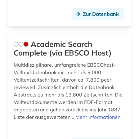
bötticher (1)
Zur Datenbank
bühnenkunst (1)
camilla collett (1)
carl michael bellman (1)
Academic Search
Complete (via EBSCO Host)
cd-rom (2)
Multidisziplinäre, umfangreiche EBSCOhost-
cgm 19 (1)
Volltextdatenbank mit mehr als 9.000
chemie (9)
Volltextzeitschriften, davon ca. 7.800 peer
reviewed. Zusätzlich enthält die Datenbank
chinesisch (2)
Abstracts zu mehr als 13.800 Zeitschriften. Die
Volltextdokumente werden im PDF-Format
christentum (2)
angeboten und gehen zurück bis ins Jahr 1887.
christoph martin (1)
Liste der ausgewerteten...
Mehr Informationen
clara katharina (1)