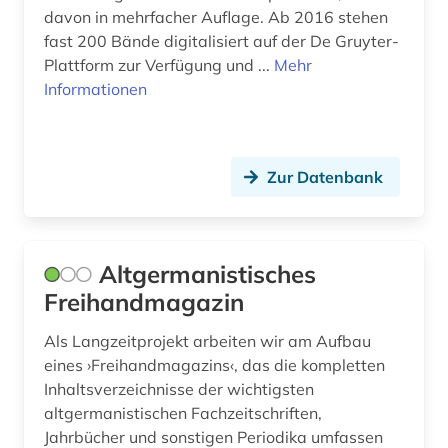
davon in mehrfacher Auflage. Ab 2016 stehen
faust (2)
fast 200 Bände digitalisiert auf der De Gruyter-
Plattform zur Verfügung und ...
Mehr
ferdinand gregorovius (1)
Informationen
fernsehen (2)
festschrift (1)
Zur Datenbank
fichte (2)
fid benelux (2)
Altgermanistisches
fid finnisch-ugrische/uralische sprachen (10)
Freihandmagazin
fid nordeuorpa (1)
Als Langzeitprojekt arbeiten wir am Aufbau
fid nordeuropa (5)
eines ›Freihandmagazins‹, das die kompletten
Inhaltsverzeichnisse der wichtigsten
figur (1)
altgermanistischen Fachzeitschriften,
Jahrbücher und sonstigen Periodika umfassen
film (13)