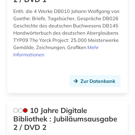
Lettland (1)
aufenthalt (1)
Enth. die 4 Werke DB010 Johann Wolfgang von
Liechtenstein (1)
aufführung (1)
Goethe: Briefe, Tagebücher, Gespräche DB026
Luxemburg (6)
Geschichte des deutschen Buchwesens DB145
aufklärung (3)
Handwörterbuch des deutschen Aberglaubens
Mecklenburg-Vorpommern (1)
aufsatz (1)
TYP09 The Yorck Project: 25.000 Meisterwerke
Gemälde, Zeichnungen, Grafiken
Mehr
Niederlande (34)
aufzeichnung (1)
Informationen
Niedersachsen (1)
august von (1)
Nordamerika (2)
august wilhelm iffland (1)
Zur Datenbank
Nordrhein-Westfalen (1)
august wilhelm schlegel (1)
Norwegen (55)
ausbildung (1)
10 Jahre Digitale
Oesterreich (19)
ausgabe (1)
Bibliothek : Jubiläumsausgabe
Ostasien (1)
2 / DVD 2
ausleihe (1)