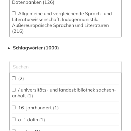
Datenbanken (126)
Allgemeine und vergleichende Sprach- und
Literaturwissenschaft. Indogermanistik.
Außereuropäische Sprachen und Literaturen
(216)
Anglistik. Amerikanistik (121)
Schlagwörter (1000)
▲
Archäologie (25)
Biologie, Biotechnologie (17)
Buch- und Bibliothekswesen,
(2)
Informationswissenschaft (32)
/ universitäts- und landesbibliothek sachsen-
anhalt (1)
Chemie und Pharmazie (16)
16. jahrhundert (1)
Energietechnik (8)
a. f. dalin (1)
Ethnologie (42)