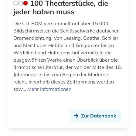
100 Theaterstücke, die
berlin (2)
jeder haben muss
bertolt / werke (2)
Die CD-ROM versammelt auf über 15.000
berühmte persönlichkeit (1)
Bildschirmseiten die Schlüsselwerke deutscher
Dramendichtung. Von Lessing, Goethe, Schiller
bestandsverzeichnis (1)
und Kleist über Hebbel und Grillparzer bis zu
Wedekind und Hofmannsthal vermitteln die
bettine von werke (1)
ausgewählten Werke einen Überblick über die
dramatische Literatur, der von der Mitte des 18.
bezeichnungslehre (1)
Jahrhunderts bis zum Beginn der Moderne
bibel (1)
reicht. Innerhalb dieses Zeitrahmens werden
sow...
Mehr Informationen
bibliografie (38)
bibliografie 1945-1990 (1)
Zur Datenbank
bibliographie (23)
bibliographie 1800-2005 (1)