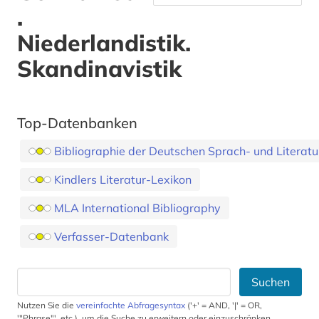
.
Niederlandistik.
Skandinavistik
Top-Datenbanken
Bibliographie der Deutschen Sprach- und Literat
Kindlers Literatur-Lexikon
MLA International Bibliography
Verfasser-Datenbank
Suchen
Nutzen Sie die
vereinfachte Abfragesyntax
('+' = AND, '|' = OR,
'"Phrase"', etc.), um die Suche zu erweitern oder einzuschränken.