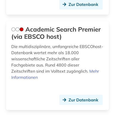
collijn, isak | bibliothekar (1)
Zur Datenbank
comic (2)
corona (1)
Academic Search Premier
dag solstad (1)
(via EBSCO host)
das gewicht der welt (1)
Die multidisziplinäre, umfangreiche EBSCOhost-
Datenbank wertet mehr als 18.000
das wunderbare (1)
wissenschaftliche Zeitschriften aller
Fachgebiete aus. Rund 4800 dieser
daten (1)
Zeitschriften sind im Volltext zugänglich.
Mehr
datensammlung (1)
Informationen
datenverarbeitung (1)
der sturm (1)
Zur Datenbank
deutsch (170)