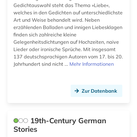
Gedichtauswahl steht das Thema »Liebe«,
brecht (2)
welches in den Gedichten auf unterschiedlichste
Art und Weise behandelt wird. Neben
brecht, bertolt | schriftsteller;
theaterintendant; theaterregisseur; dramatiker;
erzählenden Balladen und innigen Liebesklagen
schauspieler; lyriker; regisseur; drehbuchautor;
finden sich zahlreiche kleine
musiker; librettist (1)
Gelegenheitsdichtungen auf Hochzeiten, naive
Lieder oder ironische Sprüche. Mit insgesamt
bremen (1)
137 deutschsprachigen Autoren vom 17. bis 20.
brief (15)
Jahrhundert sind nicht ...
Mehr Informationen
briefe (4)
briefsammlung (11)
Zur Datenbank
briefsammlung 1764-­1832 (1)
briefwechsel (1)
19th-Century German
britting (1)
Stories