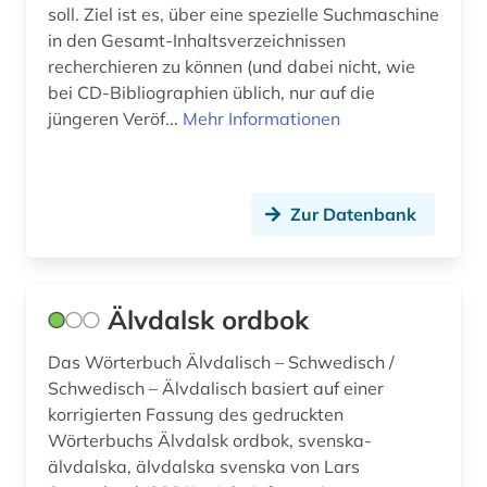
soll. Ziel ist es, über eine spezielle Suchmaschine
filmarchiv (1)
in den Gesamt-Inhaltsverzeichnissen
recherchieren zu können (und dabei nicht, wie
findmittel (1)
bei CD-Bibliographien üblich, nur auf die
jüngeren Veröf...
Mehr Informationen
finnisch (18)
finnland (17)
Zur Datenbank
finnlandschwedisch (7)
finnmark (1)
finnougristik (11)
Älvdalsk ordbok
flandern <belgien> (4)
Das Wörterbuch Älvdalisch – Schwedisch /
Schwedisch – Älvdalisch basiert auf einer
flucht (1)
korrigierten Fassung des gedruckten
Wörterbuchs Älvdalsk ordbok, svenska-
flugschrift (1)
älvdalska, älvdalska svenska von Lars
flurname (1)