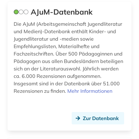
deutsche dichtkunst (1)
AJuM-Datenbank
deutsche literatur (5)
Die AJuM (Arbeitsgemeinschaft Jugendliteratur
deutsche literaturgeschichte (4)
und Medien)-Datenbank enthält Kinder- und
Jugendliteratur und -medien sowie
deutsche philologie (2)
Empfehlungslisten, Materialhefte und
Fachzeitschriften. Über 500 Pädagoginnen und
deutsche sagen (1)
Pädagogen aus allen Bundesländern beteiligen
deutsche sprache (4)
sich an der Literaturauswahl. Jährlich werden
ca. 6.000 Rezensionen aufgenommen.
deutscher sprachatlas (1)
Insgesamt sind in der Datenbank über 51.000
Rezensionen zu finden.
Mehr Informationen
deutsches nationaltheater weimar (1)
deutsches sprachgebiet (12)
Zur Datenbank
deutsches wörterbuch (grimm) (2)
deutschland (27)