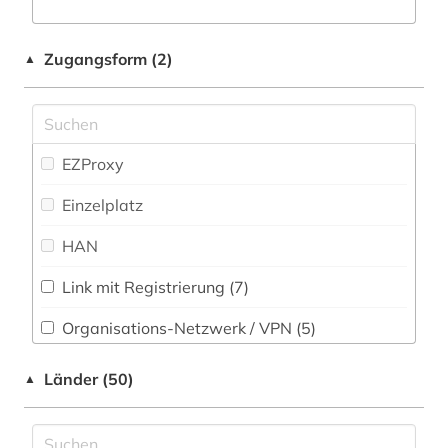
altnordisch (7)
Rechtswissenschaft (26)
altschwedisch (3)
Zugangsform (2)
▲
Romanistik (118)
altsächsisch (1)
Slavistik (59)
altwestnordisch (1)
Soziologie (41)
EZProxy
amerikanische sprachen (1)
Technik (17)
Einzelplatz
amtssprache (1)
Theologie und Religionswissenschaften (61)
HAN
anglistik (4)
Wirtschaftswissenschaften (40)
Link mit Registrierung (7)
anleitung (1)
Wissenschaftskunde, Forschung, Hochschul-,
Museumswesen (18)
Organisations-Netzwerk / VPN (5)
anne frank (1)
Shibboleth
annette von droste-hülshoff (1)
Länder (50)
▲
Zugriff vor Ort
anthologie (35)