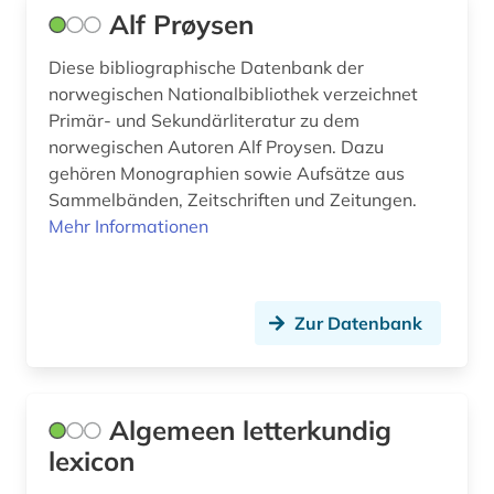
Alf Prøysen
diplom (1)
discovery service (1)
Diese bibliographische Datenbank der
norwegischen Nationalbibliothek verzeichnet
dissertation (2)
Primär- und Sekundärliteratur zu dem
norwegischen Autoren Alf Proysen. Dazu
dokument (2)
gehören Monographien sowie Aufsätze aus
Sammelbänden, Zeitschriften und Zeitungen.
dokumentarfilm (2)
Mehr Informationen
dokumentation (2)
drama (8)
Zur Datenbank
dresden (2)
drittes reich (2)
Algemeen letterkundig
druck (1)
lexicon
druckwerk (4)