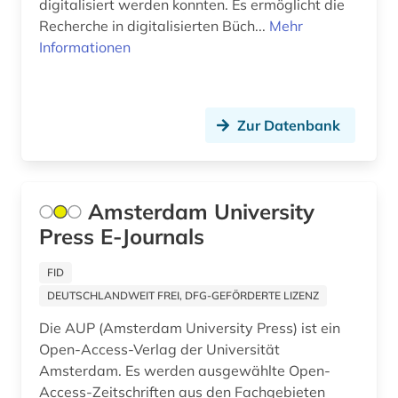
digitalisiert werden konnten. Es ermöglicht die
frankreich <nord> (1)
Recherche in digitalisierten Büch...
Mehr
Informationen
französisch (12)
frau (2)
frauen (1)
Zur Datenbank
frauen- und geschlechterforschung (1)
frauenbewegung (2)
Amsterdam University
Press E-Journals
frauendrama (1)
frauenforschung (2)
FID
DEUTSCHLANDWEIT FREI, DFG-GEFÖRDERTE LIZENZ
frauengeschichte (1)
Die AUP (Amsterdam University Press) ist ein
frauenliteratur (2)
Open-Access-Verlag der Universität
Amsterdam. Es werden ausgewählte Open-
freie plattform (1)
Access-Zeitschriften aus den Fachgebieten