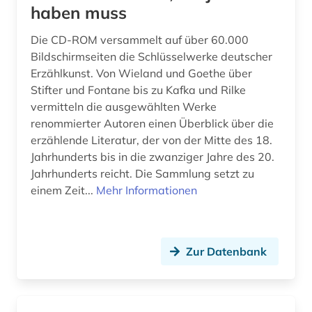
Suedamerika (1)
haben muss
barock (1)
Suedostasien (1)
bayerisch-schwaben (1)
Die CD-ROM versammelt auf über 60.000
Bildschirmseiten die Schlüsselwerke deutscher
Suedosteuropa (1)
bayerische staatsbibliothek (2)
Erzählkunst. Von Wieland und Goethe über
Stifter und Fontane bis zu Kafka und Rilke
Thueringen (2)
bayern (7)
vermitteln die ausgewählten Werke
USA (4)
renommierter Autoren einen Überblick über die
belgien (4)
erzählende Literatur, der von der Mitte des 18.
Ukraine (1)
belgienforschung (1)
Jahrhunderts bis in die zwanziger Jahre des 20.
Jahrhunderts reicht. Die Sammlung setzt zu
Ungarn (2)
belletristik (3)
einem Zeit...
Mehr Informationen
benelux (1)
beneluxländer (1)
Zur Datenbank
benjamin (1)
beowulf (1)