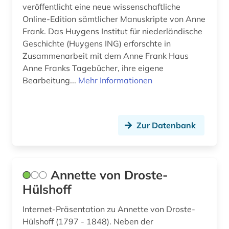
veröffentlicht eine neue wissenschaftliche
fritz (1)
Online-Edition sämtlicher Manuskripte von Anne
Frank. Das Huygens Institut für niederländische
fritzner, johan | priester; lexikograf (1)
Geschichte (Huygens ING) erforschte in
frömmigkeit (1)
Zusammenarbeit mit dem Anne Frank Haus
Anne Franks Tagebücher, ihre eigene
frühmittelniederländisch (2)
Bearbeitung...
Mehr Informationen
frühneuhochdeutsch (2)
färöer (1)
Zur Datenbank
färöisch (5)
förderpreis für deutsche wissenschaftler im g.
w. leibniz-programm (1)
Annette von Droste-
Hülshoff
führer (2)
Internet-Präsentation zu Annette von Droste-
fürstliche bibliothek corvey (1)
Hülshoff (1797 - 1848). Neben der