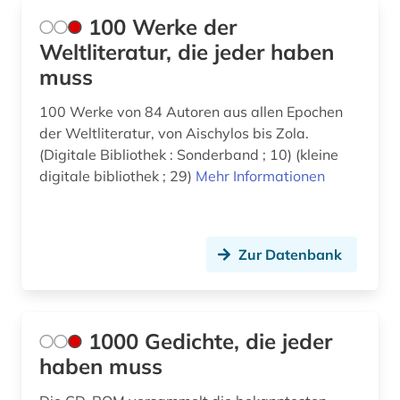
bibliothek (4)
100 Werke der
Weltliteratur, die jeder haben
bild (1)
muss
bilddatenbank (1)
100 Werke von 84 Autoren aus allen Epochen
bildung (1)
der Weltliteratur, von Aischylos bis Zola.
(Digitale Bibliothek : Sonderband ; 10) (kleine
bildungsforschung (1)
digitale bibliothek ; 29)
Mehr Informationen
bildwörterbuch (2)
biobibliographie (1)
Zur Datenbank
biografie (22)
biographie (15)
1000 Gedichte, die jeder
biowissenschaften (1)
haben muss
birgitta suecica (1)