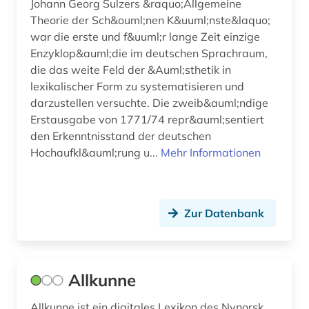
Johann Georg Sulzers &raquo;Allgemeine
englische literatur (1)
Theorie der Sch&ouml;nen K&uuml;nste&laquo;
war die erste und f&uuml;r lange Zeit einzige
enzyklopädie (2)
Enzyklop&auml;die im deutschen Sprachraum,
die das weite Feld der &Auml;sthetik in
epik (1)
lexikalischer Form zu systematisieren und
darzustellen versuchte. Die zweib&auml;ndige
ereignis (1)
Erstausgabe von 1771/74 repr&auml;sentiert
erinnerung (1)
den Erkenntnisstand der deutschen
Hochaufkl&auml;rung u...
Mehr Informationen
erlebnisbericht (3)
ernst (1)
Zur Datenbank
ernst theodor amadeus (1)
erschließung (2)
erstausgaben (1)
Allkunne
erziehungswissenschaft (1)
Allkunne ist ein digitales Lexikon des Nynorsk