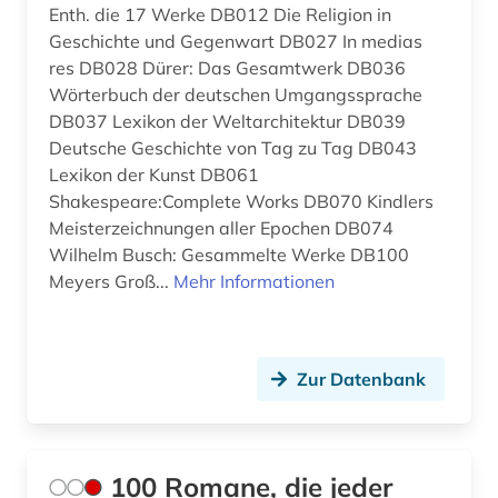
Osteuropa (2)
aussprache (4)
Enth. die 17 Werke DB012 Die Religion in
Geschichte und Gegenwart DB027 In medias
Polen (3)
auswanderung (2)
res DB028 Dürer: Das Gesamtwerk DB036
Wörterbuch der deutschen Umgangssprache
Rheinland-Pfalz (1)
autobiografie (2)
DB037 Lexikon der Weltarchitektur DB039
Russland, Sowjetunion (2)
Deutsche Geschichte von Tag zu Tag DB043
autograph (2)
Lexikon der Kunst DB061
Sachsen-Anhalt (1)
autor (12)
Shakespeare:Complete Works DB070 Kindlers
Meisterzeichnungen aller Epochen DB074
Schleswig-Holstein (3)
autorin (1)
Wilhelm Busch: Gesammelte Werke DB100
Schweden (78)
Meyers Groß...
Mehr Informationen
baden-württemberg (1)
Schweiz (13)
bahr (1)
Serbien (1)
bairisch (1)
Zur Datenbank
Skandinavien (7)
balkanromanistik (6)
Spanien (1)
bargfeld (1)
100 Romane, die jeder