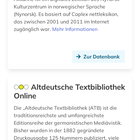
Kulturzentrum in norwegischer Sprache
erzählforschung (1)
(Nynorsk). Es basiert auf Caplex nettleksikon,
das zwischen 2001 und 2011 im Internet
erzählung (3)
zugänglich war.
Mehr Informationen
etymologie (8)
europa (5)
Zur Datenbank
expressionismus (3)
fachinformationsdienst (1)
Altdeutsche Textbibliothek
fachliteratur (1)
Online
fachportal (4)
Die „Altdeutsche Textbibliothek (ATB) ist die
fachsprache (3)
tradtitionsreichste und umfangreichste
Editionsreihe der germanistischen Mediävistik.
faksimile (5)
Bisher wurden in der 1882 gegründete
familienname (4)
Druckausgabe 125 Nummern publiziert, viele