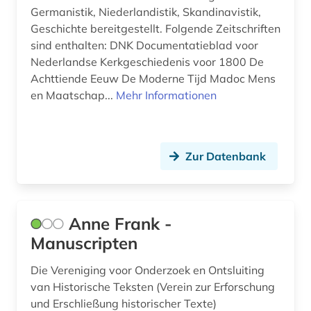
Germanistik, Niederlandistik, Skandinavistik,
freiligrath ferdinand (1)
Geschichte bereitgestellt. Folgende Zeitschriften
fremdsprache (5)
sind enthalten: DNK Documentatieblad voor
Nederlandse Kerkgeschiedenis voor 1800 De
fremdwort (5)
Achttiende Eeuw De Moderne Tijd Madoc Mens
en Maatschap...
Mehr Informationen
fremdwörter (1)
fremdwörterbuch (1)
Zur Datenbank
friedcrich von (1)
friedrich (3)
friedrich (1844-1900) (1)
Anne Frank -
Manuscripten
friedrich nietzsche (1)
Die Vereniging voor Onderzoek en Ontsluiting
friedrich von (1)
van Historische Teksten (Verein zur Erforschung
friesisch (3)
und Erschließung historischer Texte)