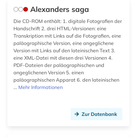
deutschland ddr (1)
Alexanders saga
dialekt (4)
Die CD-ROM enthält: 1. digitale Fotografien der
Handschrift 2. drei HTML-Versionen: eine
dialektologie (5)
Transkription mit Links auf die Fotografien, eine
dichter (3)
paläographische Version, eine angeglichene
Version mit Links auf den lateinischen Text 3.
dichtung (1)
eine XML-Datei mit diesen drei Versionen 4.
PDF-Dateien der paläographischen und
didaktik (1)
angeglichenen Version 5. einen
paläographischen Apparat 6. den lateinischen
didaktik der deutschen sprache (1)
...
Mehr Informationen
die linkshändige frau (1)
digital humanities (1)
Zur Datenbank
digitale editorik (1)
digitalisierung (2)