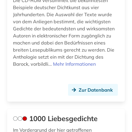
Die CD-ROM versammelt die bekanntesten
bisexualität (1)
Beispiele deutscher Dichtkunst aus vier
Jahrhunderten. Die Auswahl der Texte wurde
bjørnstjerne bjørnson (1)
von dem Anliegen bestimmt, die wichtigsten
Gedichte der bedeutendsten und wirksamsten
blekinge (1)
Autoren in elektronischer Form zugänglich zu
machen und dabei den Bedürfnissen eines
boetticher (1)
breiten Lesepublikums gerecht zu werden. Die
bohuslän (2)
Anthologie setzt ein mit der Dichtung des
Barock, vorbildli...
Mehr Informationen
boie (1)
bokmål (4)
Zur Datenbank
bonstetten (1)
book e (1)
braak (1)
1000 Liebesgedichte
brandenburg (1)
Im Vordergrund der hier getroffenen