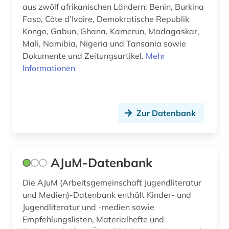
deutschland (6)
aus zwölf afrikanischen Ländern: Benin, Burkina
Faso, Côte d’Ivoire, Demokratische Republik
dialekt (5)
Kongo, Gabun, Ghana, Kamerun, Madagaskar,
Mali, Namibia, Nigeria und Tansania sowie
dialektologie (2)
Dokumente und Zeitungsartikel.
Mehr
didaktik (1)
Informationen
didaktik der deutschen sprache (1)
die linkshändige frau (1)
Zur Datenbank
digital humanities (1)
digitale bibliothek (1)
AJuM-Datenbank
digitale edition (1)
Die AJuM (Arbeitsgemeinschaft Jugendliteratur
digitale editorik (1)
und Medien)-Datenbank enthält Kinder- und
Jugendliteratur und -medien sowie
digitalisierung (1)
Empfehlungslisten, Materialhefte und