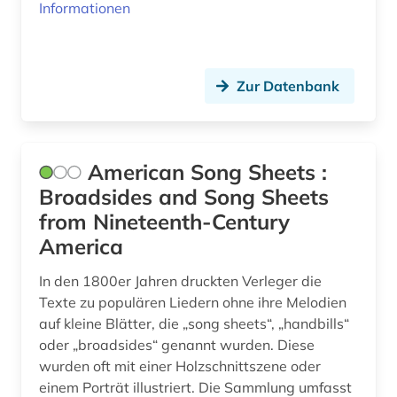
Informationen
ethnolinguistik (1)
ethnologie (1)
Zur Datenbank
etudes africaines (1)
etymologie (2)
europa (1)
American Song Sheets :
Broadsides and Song Sheets
europäische geschichte (1)
from Nineteenth-Century
europäische kommission (1)
America
europäische kultur (1)
In den 1800er Jahren druckten Verleger die
Texte zu populären Liedern ohne ihre Melodien
exil (1)
auf kleine Blätter, die „song sheets“, „handbills“
oder „broadsides“ genannt wurden. Diese
expressionismus (2)
wurden oft mit einer Holzschnittszene oder
fachdidaktik (1)
einem Porträt illustriert. Die Sammlung umfasst