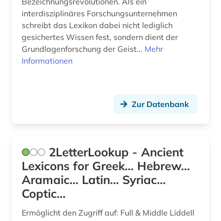
Bezeichnungsrevolutionen. Als ein
interdisziplinäres Forschungsunternehmen
aussprache (3)
Island (8)
schreibt das Lexikon dabei nicht lediglich
australien (2)
gesichertes Wissen fest, sondern dient der
Israel (4)
Grundlagenforschung der Geist...
Mehr
australischer kontinent (1)
Italien (8)
Informationen
automatische sprachanalyse (1)
Japan (5)
automatische sprachproduktion (1)
Kanada (1)
Zur Datenbank
autor (5)
Korea (1)
avantgarde (1)
Litauen (2)
2LetterLookup - Ancient
avestisch (1)
Luxemburg (2)
Lexicons for Greek... Hebrew...
Aramaic... Latin... Syriac...
babylonischer talmud (1)
Mittelamerika (1)
Coptic...
bahr (1)
Niederlande (2)
Ermöglicht den Zugriff auf: Full & Middle Liddell
bairisch (1)