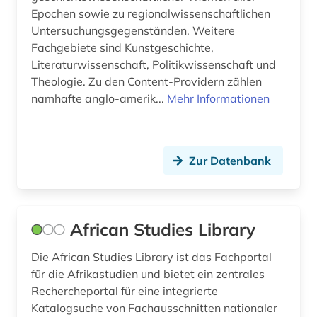
biblische studien (1)
Tschechische Republik (3)
Epochen sowie zu regionalwissenschaftlichen
bildnis (1)
Untersuchungsgegenständen. Weitere
Tuerkei (4)
Fachgebiete sind Kunstgeschichte,
bildung (1)
USA (7)
Literaturwissenschaft, Politikwissenschaft und
Theologie. Zu den Content-Providern zählen
bildungsforschung (1)
Ukraine (1)
namhafte anglo-amerik...
Mehr Informationen
biografie (6)
Zypern (1)
biographie (2)
Zur Datenbank
biographische nachschlagewerke (1)
biologie (1)
African Studies Library
bodoni (1)
Die African Studies Library ist das Fachportal
bohemistik (1)
für die Afrikastudien und bietet ein zentrales
bokmål (1)
Rechercheportal für eine integrierte
Katalogsuche von Fachausschnitten nationaler