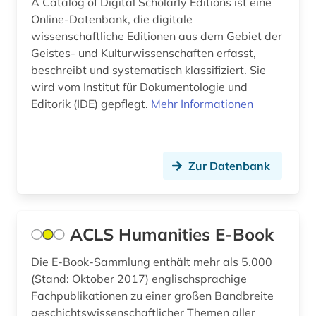
A Catalog of Digital Scholarly Editions ist eine
Sachsen (1)
Online-Datenbank, die digitale
bestandserhaltung (1)
Sachsen-Anhalt (1)
wissenschaftliche Editionen aus dem Gebiet der
Geistes- und Kulturwissenschaften erfasst,
bestandsverzeichnis (1)
Schweden (19)
beschreibt und systematisch klassifiziert. Sie
bibel (2)
wird vom Institut für Dokumentologie und
Schweiz (7)
Editorik (IDE) gepflegt.
Mehr Informationen
bibliografie (23)
Skandinavien (2)
bibliografie 1477-1939 (1)
Slowakei (1)
Zur Datenbank
bibliographie (9)
Spanien (1)
bibliometrie (1)
Suedamerika (1)
bibliothek (1)
ACLS Humanities E-Book
Suedasien (4)
bibliotheksbestand (1)
Die E-Book-Sammlung enthält mehr als 5.000
Suedostasien (1)
(Stand: Oktober 2017) englischsprachige
bibliothekskatalog (1)
Thueringen (1)
Fachpublikationen zu einer großen Bandbreite
geschichtswissenschaftlicher Themen aller