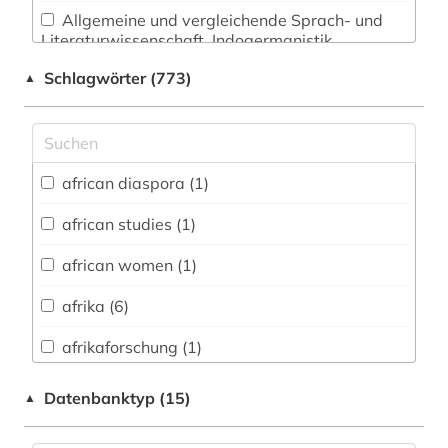
Allgemeine und vergleichende Sprach- und
Literaturwissenschaft. Indogermanistik.
Außereuropäische Sprachen und Literaturen
Schlagwörter (773)
▲
(438)
Anglistik. Amerikanistik (81)
Archäologie (12)
african diaspora (1)
Architektur, Bauingenieur- und
Vermessungswesen (8)
african studies (1)
Biologie, Biotechnologie (9)
african women (1)
Buch- und Bibliothekswesen,
afrika (6)
Informationswissenschaft (17)
afrikaforschung (1)
Chemie und Pharmazie (2)
afrikastudien (1)
Datenbanktyp (15)
▲
Elektrotechnik, Elektronik, Nachrichtentechnik
(2)
afrikawissenschaften (1)