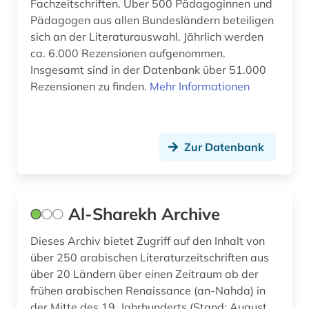
Fachzeitschriften. Über 500 Pädagoginnen und
dokument (2)
Pädagogen aus allen Bundesländern beteiligen
sich an der Literaturauswahl. Jährlich werden
dolmetschen (2)
ca. 6.000 Rezensionen aufgenommen.
drama (4)
Insgesamt sind in der Datenbank über 51.000
Rezensionen zu finden.
Mehr Informationen
drittes reich (1)
druck (1)
Zur Datenbank
druckindustrie (1)
dunhuang (1)
dunhuang-handschriften (2)
Al-Sharekh Archive
dänemark (2)
Dieses Archiv bietet Zugriff auf den Inhalt von
über 250 arabischen Literaturzeitschriften aus
dänisch (14)
über 20 Ländern über einen Zeitraum ab der
frühen arabischen Renaissance (an-Nahda) in
dänisch-hallesche mission in tranquebar (1)
der Mitte des 19. Jahrhunderts (Stand: August