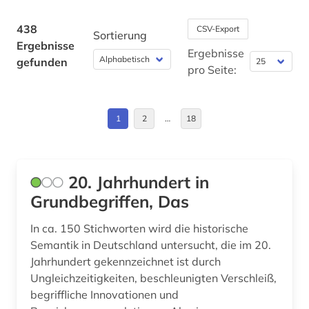
asiatische studien (1)
Deutschland (35)
438
CSV-Export
Sortierung
Ergebnisse
asien (2)
Deutschland (DDR) (1)
Ergebnisse
gefunden
pro Seite:
asien-afrika-wissenschaft (2)
Estland (1)
asien-literatur (1)
Europa (6)
1
2
…
18
audiodatei (2)
Finnland (4)
audiovisuelles material (1)
Frankreich (1)
20. Jahrhundert in
aufenthalt (1)
Griechenland (1)
Grundbegriffen, Das
aufführung (1)
Griechenland (Altertum) (2)
In ca. 150 Stichworten wird die historische
Semantik in Deutschland untersucht, die im 20.
aufklärung (1)
Großbritannien (10)
Jahrhundert gekennzeichnet ist durch
aufsatz (1)
Ungleichzeitigkeiten, beschleunigten Verschleiß,
Hamburg (1)
begriffliche Innovationen und
aufzeichnung (1)
Irland (1)