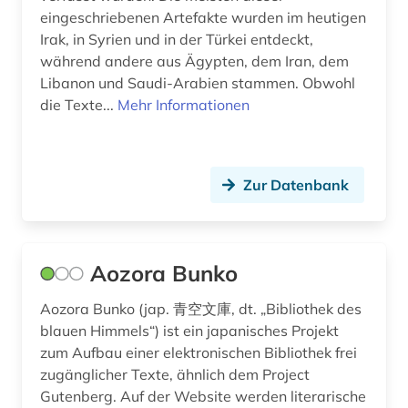
eingeschriebenen Artefakte wurden im heutigen
fragment (1)
Irak, in Syrien und in der Türkei entdeckt,
während andere aus Ägypten, dem Iran, dem
frankreich (1)
Libanon und Saudi-Arabien stammen. Obwohl
französisch (6)
die Texte...
Mehr Informationen
frau (3)
frauenarbeit (1)
Zur Datenbank
frauenforschung (3)
fremdsprache (3)
Aozora Bunko
fremdsprachenunterricht (1)
Aozora Bunko (jap. 青空文庫, dt. „Bibliothek des
fremdwort (1)
blauen Himmels“) ist ein japanisches Projekt
zum Aufbau einer elektronischen Bibliothek frei
frühe neuzeit (1)
zugänglicher Texte, ähnlich dem Project
Gutenberg. Auf der Website werden literarische
frühmittelalter (1)