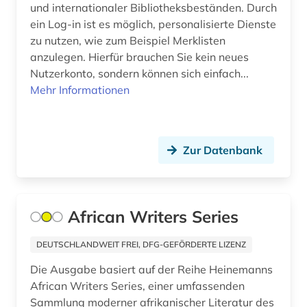
botanik (1)
und internationaler Bibliotheksbeständen. Durch
ein Log-in ist es möglich, personalisierte Dienste
brahmi-schrift (1)
zu nutzen, wie zum Beispiel Merklisten
anzulegen. Hierfür brauchen Sie kein neues
brandenburg (1)
Nutzerkonto, sondern können sich einfach...
brauch (1)
Mehr Informationen
brief (5)
briefe (1)
Zur Datenbank
briefsammlung (4)
buch (3)
African Writers Series
buchdruck (2)
DEUTSCHLANDWEIT FREI, DFG-GEFÖRDERTE LIZENZ
buchrolle (1)
Die Ausgabe basiert auf der Reihe Heinemanns
buchstabe (1)
African Writers Series, einer umfassenden
Sammlung moderner afrikanischer Literatur des