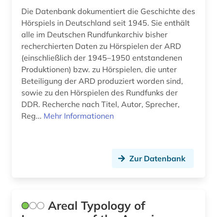
giambattista (1)
Die Datenbank dokumentiert die Geschichte des
goethe (1)
Hörspiels in Deutschland seit 1945. Sie enthält
alle im Deutschen Rundfunkarchiv bisher
goethe, johann wolfgang von | schriftsteller;
recherchierten Daten zu Hörspielen der ARD
publizist; politiker; jurist; naturwissenschaftler;
(einschließlich der 1945–1950 entstandenen
theaterintendant; maler; zeichner (1)
Produktionen) bzw. zu Hörspielen, die unter
grammatik (2)
Beteiligung der ARD produziert worden sind,
sowie zu den Hörspielen des Rundfunks der
graphic novel (1)
DDR. Recherche nach Titel, Autor, Sprecher,
Reg...
Mehr Informationen
griechenland (3)
griechisch (3)
großbritannien (4)
Zur Datenbank
grundschulunterricht (1)
gutzkow, karl | schriftsteller; dramaturg;
Areal Typology of
dramatiker; publizist; journalist; philologe;
dramaturg; erzähler; schriftsteller; lyriker (1)