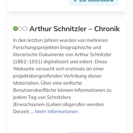
höhlentempel (1)
hörspiel (2)
hörtext (1)
Arthur Schnitzler – Chronik
iberoromanistik (8)
In den letzten Jahren wurden von mehreren
Forschungsprojekten biographische und
ida dehmel (1)
literarische Dokumente von Arthur Schnitzler
(1862–1931) digitalisiert und ediert. Diese
index (1)
Webseite versucht sich erstmals an einer
indigenes volk (1)
projektübergreifenden Verlinkung dieser
Materialien. Über eine einfache
indische sprachen (1)
Benutzeroberfläche können Informationen zu
jedem Tag von Schnitzlers
indoarische sprachen (1)
(Erwachsenen-)Leben abgerufen werden.
indologie (2)
Derzeit ...
Mehr Informationen
informatik (2)