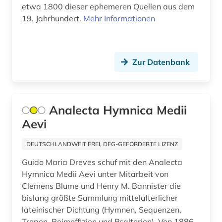
etwa 1800 dieser ephemeren Quellen aus dem
fachinformationsdienst (2)
19. Jahrhundert.
Mehr Informationen
fachportal (3)
fachsprache (1)
Zur Datenbank
fachzeitschrift (1)
faksimile (1)
Analecta Hymnica Medii
familienname (1)
Aevi
feminismus (1)
DEUTSCHLANDWEIT FREI, DFG-GEFÖRDERTE LIZENZ
festkultur (1)
Guido Maria Dreves schuf mit den Analecta
Hymnica Medii Aevi unter Mitarbeit von
fid asien (1)
Clemens Blume und Henry M. Bannister die
fid darstellende kunst (2)
bislang größte Sammlung mittelalterlicher
lateinischer Dichtung (Hymnen, Sequenzen,
fid nahost-, nordafrika- und islamstudien (1)
Tropen, Reimoffizien und Psalterien). Von 1886