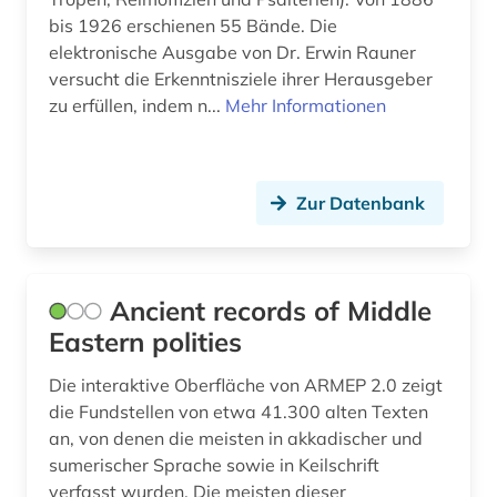
bis 1926 erschienen 55 Bände. Die
fiktion (1)
elektronische Ausgabe von Dr. Erwin Rauner
film (3)
versucht die Erkenntnisziele ihrer Herausgeber
zu erfüllen, indem n...
Mehr Informationen
filmwissenschaft (1)
findbuch (1)
Zur Datenbank
findmittel (1)
finnisch (4)
finnland (1)
Ancient records of Middle
Eastern polities
finnlandschwedisch (2)
Die interaktive Oberfläche von ARMEP 2.0 zeigt
flektion (1)
die Fundstellen von etwa 41.300 alten Texten
an, von denen die meisten in akkadischer und
fortsetzungsroman (1)
sumerischer Sprache sowie in Keilschrift
fotografie (3)
verfasst wurden. Die meisten dieser