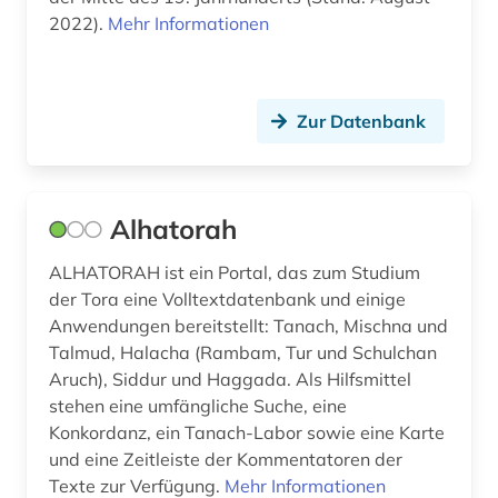
e-book (1)
2022).
Mehr Informationen
edition (2)
editionsphilologie (1)
Zur Datenbank
einsprachiges wörterbuch (1)
elektronische bibliothek (1)
Alhatorah
elektronische publikation (1)
ALHATORAH ist ein Portal, das zum Studium
elektronische zeitschrift (3)
der Tora eine Volltextdatenbank und einige
Anwendungen bereitstellt: Tanach, Mischna und
elektronisches buch (25)
Talmud, Halacha (Rambam, Tur und Schulchan
Aruch), Siddur und Haggada. Als Hilfsmittel
elektronisches publizieren (2)
stehen eine umfängliche Suche, eine
elektronisches wörterbuch (1)
Konkordanz, ein Tanach-Labor sowie eine Karte
und eine Zeitleiste der Kommentatoren der
elfriede (1)
Texte zur Verfügung.
Mehr Informationen