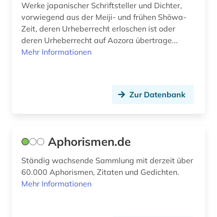
Werke japanischer Schriftsteller und Dichter,
frühneuhochdeutsch (1)
vorwiegend aus der Meiji- und frühen Shōwa-
Zeit, deren Urheberrecht erloschen ist oder
färöisch (2)
deren Urheberrecht auf Aozora übertrage...
Mehr Informationen
fürstlich waldecksche hofbibliothek (1)
gabriel (1)
Zur Datenbank
galicisch-portugiesisch (1)
galloromanistik (10)
gaon (1)
Aphorismen.de
garcía márquez (1)
Ständig wachsende Sammlung mit derzeit über
60.000 Aphorismen, Zitaten und Gedichten.
geistesleben (1)
Mehr Informationen
geisteswissenschaft (1)
geisteswissenschaften (11)