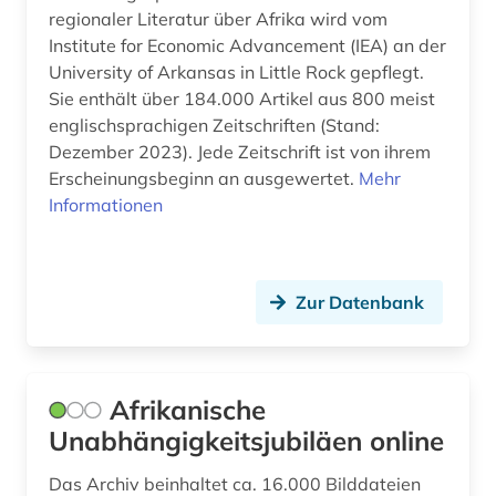
corona (1)
regionaler Literatur über Afrika wird vom
Institute for Economic Advancement (IEA) an der
das gewicht der welt (1)
University of Arkansas in Little Rock gepflegt.
daten (1)
Sie enthält über 184.000 Artikel aus 800 meist
englischsprachigen Zeitschriften (Stand:
demotisch (1)
Dezember 2023). Jede Zeitschrift ist von ihrem
Erscheinungsbeginn an ausgewertet.
Mehr
der sturm (1)
Informationen
design (1)
deutsch (26)
Zur Datenbank
deutsche literatur (1)
deutsche sprache (1)
Afrikanische
deutsches nationaltheater weimar (1)
Unabhängigkeitsjubiläen online
deutsches sprachgebiet (1)
Das Archiv beinhaltet ca. 16.000 Bilddateien