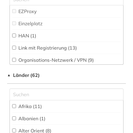
Politologie (22)
altuigurisch (1)
EZProxy
Psychologie (9)
amerika (1)
Einzelplatz
Rechtswissenschaft (17)
anglistik (3)
HAN (1)
Rheinland (NRW) (2)
anleitung (1)
Link mit Registrierung (13)
Romanistik (40)
annotierte sprachdatenbank (1)
Organisations-Netzwerk / VPN (9)
Sammlung E-Books (27)
anspielung (1)
Shibboleth
Länder (62)
▲
Slavistik (23)
anthologie (3)
Zugriff vor Ort
Soziologie (28)
anthony trollope (1)
Sport (2)
anthropologische linguistik (1)
Afrika (11)
Technik (7)
anthroposophie (1)
Albanien (1)
Theologie und Religionswissenschaften (33)
antiheld (1)
Alter Orient (8)