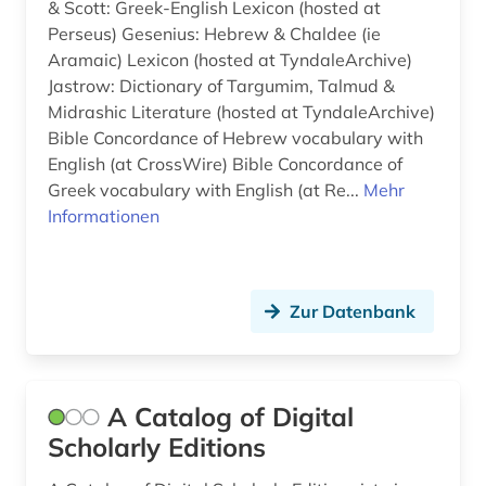
Niedersachsen (1)
& Scott: Greek-English Lexicon (hosted at
Perseus) Gesenius: Hebrew & Chaldee (ie
balkanromanistik (6)
Nordamerika (2)
Aramaic) Lexicon (hosted at TyndaleArchive)
bargfeld (1)
Jastrow: Dictionary of Targumim, Talmud &
Norwegen (12)
Midrashic Literature (hosted at TyndaleArchive)
barock (1)
Oesterreich (10)
Bible Concordance of Hebrew vocabulary with
English (at CrossWire) Bible Concordance of
bayern (2)
Osmanisches Reich (1)
Greek vocabulary with English (at Re...
Mehr
Informationen
bedrohte sprache (2)
Ostasien (5)
begriffsgeschichte &amp;lt;fach&amp;gt; (1)
Palaestina (1)
belletristik (1)
Zur Datenbank
Polen (3)
belutschisch (1)
Portugal (2)
bengali (1)
Rumänien (1)
A Catalog of Digital
berlin (1)
Scholarly Editions
Russland, Sowjetunion (3)
besonderheit (1)