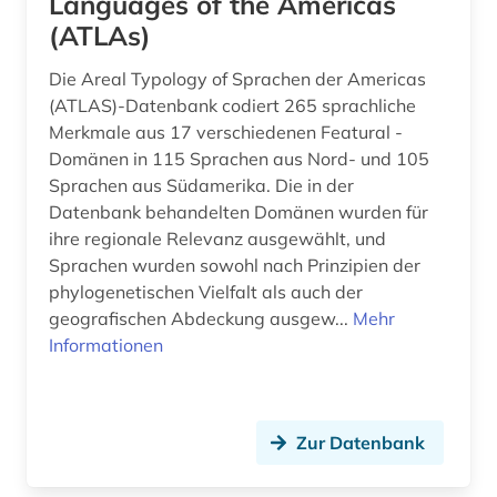
Languages of the Americas
(ATLAs)
hamburg (1)
Die Areal Typology of Sprachen der Americas
handbuch (1)
(ATLAS)-Datenbank codiert 265 sprachliche
Merkmale aus 17 verschiedenen Featural -
handke (1)
Domänen in 115 Sprachen aus Nord- und 105
handschrift (4)
Sprachen aus Südamerika. Die in der
Datenbank behandelten Domänen wurden für
hardy (1)
ihre regionale Relevanz ausgewählt, und
Sprachen wurden sowohl nach Prinzipien der
hebräisch (4)
phylogenetischen Vielfalt als auch der
held (1)
geografischen Abdeckung ausgew...
Mehr
Informationen
henrik wergeland (1)
hermann (1)
Zur Datenbank
heroisierung (1)