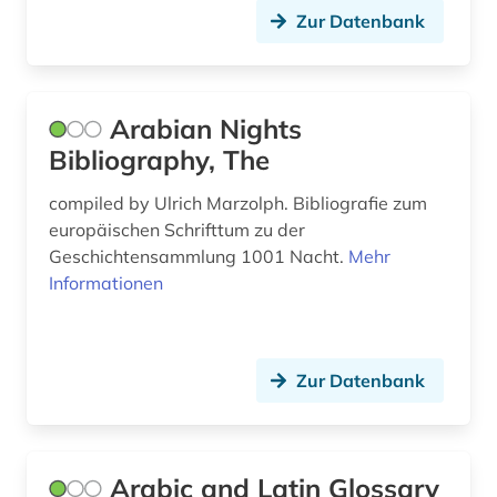
Zur Datenbank
geographischer name (1)
george (1)
Arabian Nights
germanistik (4)
Bibliography, The
gesamtausgabe (1)
compiled by Ulrich Marzolph. Bibliografie zum
geschichte (29)
europäischen Schrifttum zu der
Geschichtensammlung 1001 Nacht.
Mehr
geschichte &lt;1731-1869&gt; (1)
Informationen
geschichte &lt;1801-1819&gt; (1)
geschichte 1400-1700 (1)
Zur Datenbank
geschichte 1650 (1)
geschichte 1700-1836 (1)
Arabic and Latin Glossary
geschichte 1790-1920 (1)