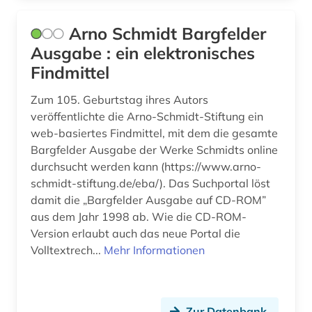
heroismus (1)
herwarth (1)
Arno Schmidt Bargfelder
Ausgabe : ein elektronisches
hessisches staatsarchiv marburg (1)
Findmittel
hindi (1)
Zum 105. Geburtstag ihres Autors
hispanistik (10)
veröffentlichte die Arno-Schmidt-Stiftung ein
web-basiertes Findmittel, mit dem die gesamte
historische persönlichkeit (1)
Bargfelder Ausgabe der Werke Schmidts online
durchsucht werden kann (https://www.arno-
historische sprachwissenschaft (1)
schmidt-stiftung.de/eba/). Das Suchportal löst
damit die „Bargfelder Ausgabe auf CD-ROM”
hochschule (1)
aus dem Jahr 1998 ab. Wie die CD-ROM-
holocaust (1)
Version erlaubt auch das neue Portal die
Volltextrech...
Mehr Informationen
horrorliteratur (1)
humanismus (1)
Zur Datenbank