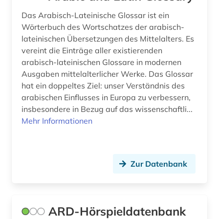
Das Arabisch-Lateinische Glossar ist ein
geschichte 1850-1938 (1)
Wörterbuch des Wortschatzes der arabisch-
lateinischen Übersetzungen des Mittelalters. Es
geschichte 1900-2000 (1)
vereint die Einträge aller existierenden
geschichte 1945- (1)
arabisch-lateinischen Glossare in modernen
Ausgaben mittelalterlicher Werke. Das Glossar
geschichte <1150 (1)
hat ein doppeltes Ziel: unser Verständnis des
arabischen Einflusses in Europa zu verbessern,
geschichte <1701-1800> (1)
insbesondere in Bezug auf das wissenschaftli...
geschichtsschreibung (1)
Mehr Informationen
geschichtswissenschaft (1)
geschlechterforschung (3)
Zur Datenbank
gesprochene sprache (1)
gesprächsanalyse (1)
ARD-Hörspieldatenbank