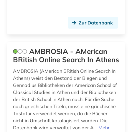
eliot (1)
england (3)
Zur Datenbank
englisch (33)
englisches sprachgebiet (2)
AMBROSIA - AMerican
englischunterricht (1)
BRitish Online Search In Athens
enzyklopädie (4)
AMBROSIA (AMerican BRitish Online Search In
epigraphie (1)
Athens) weist den Bestand der Blegen und
Gennadius Bibliotheken der American School of
ereignis (1)
Classical Studies in Athen und der Bibliotheken
der British School in Athen nach. Für die Suche
erinnerung (1)
nach griechischen Titeln, muss eine griechische
Tastatur verwendet werden, da die Bücher
esperanto (1)
nicht in Umschrift katalogisiert wurden. Die
estland (1)
Datenbank wird verwaltet von der A...
Mehr