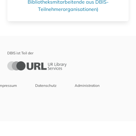
Bibliotheksmitarbeitende aus DBIS-
Teilnehmerorganisationen)
DBIS ist Teil der
Impressum
Datenschutz
Administration