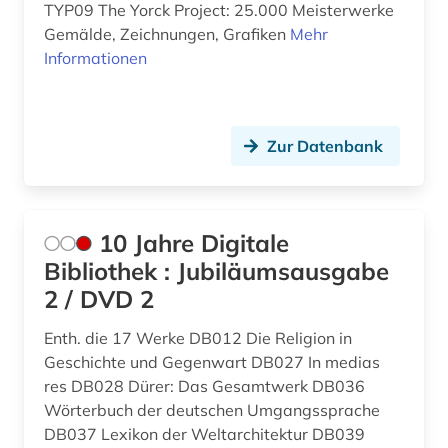
außerkanoische traktate (1)
Rumänien (2)
TYP09 The Yorck Project: 25.000 Meisterwerke
Gemälde, Zeichnungen, Grafiken
Mehr
babylonischer talmud (1)
Russland, Sowjetunion (5)
Informationen
baden-württemberg (2)
Saarland (1)
bagdad (1)
Sachsen (3)
Zur Datenbank
balkanromanistik (1)
Sachsen-Anhalt (1)
bamberger apokalypse (1)
Schleswig-Holstein (1)
10 Jahre Digitale
bantusprachen (1)
Schweden (2)
Bibliothek : Jubiläumsausgabe
barock (4)
2 / DVD 2
Schweiz (2)
barth, karl | theologe; hochschullehrer (5)
Serbien (1)
Enth. die 17 Werke DB012 Die Religion in
Geschichte und Gegenwart DB027 In medias
basteln (1)
Slowakei (1)
res DB028 Dürer: Das Gesamtwerk DB036
Wörterbuch der deutschen Umgangssprache
bayern (2)
Slowenien (1)
DB037 Lexikon der Weltarchitektur DB039