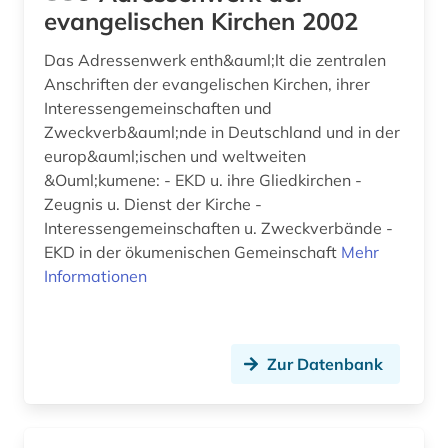
evangelischen Kirchen 2002
epigraphik (1)
Das Adressenwerk enth&auml;lt die zentralen
epistemische logik (1)
Anschriften der evangelischen Kirchen, ihrer
erasmus von rotterdam (1)
Interessengemeinschaften und
Zweckverb&auml;nde in Deutschland und in der
erfindung (1)
europ&auml;ischen und weltweiten
&Ouml;kumene: - EKD u. ihre Gliedkirchen -
erkenntnistheorie (1)
Zeugnis u. Dienst der Kirche -
Interessengemeinschaften u. Zweckverbände -
erlangen (1)
EKD in der ökumenischen Gemeinschaft
Mehr
erlebnisberichte (1)
Informationen
ernährung (1)
erwachsenenkatechismus (1)
Zur Datenbank
erzbischof (1)
erzdiözese salzburg (1)