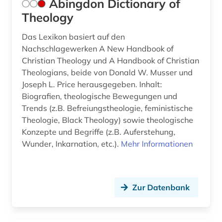
Abingdon Dictionary of
Theology
book e (1)
Das Lexikon basiert auf den
bosnien-herzegowina (2)
Nachschlagewerken A New Handbook of
botanik (1)
Christian Theology und A Handbook of Christian
Theologians, beide von Donald W. Musser und
brauchtum (1)
Joseph L. Price herausgegeben. Inhalt:
Biografien, theologische Bewegungen und
bremische evangelische kirche (1)
Trends (z.B. Befreiungstheologie, feministische
brief (4)
Theologie, Black Theology) sowie theologische
Konzepte und Begriffe (z.B. Auferstehung,
briefsammlung (6)
Wunder, Inkarnation, etc.).
Mehr Informationen
british academy (1)
british library (1)
Zur Datenbank
brüssel (2)
buchdrucker (1)