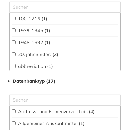
(9)
Altorientalistik, Ägyptologie (2)
100-1216 (1)
Anglistik. Amerikanistik (57)
1939-1945 (1)
Archäologie (56)
1948-1992 (1)
Architektur, Bauingenieur- und
Vermessungswesen (31)
20. jahrhundert (3)
Biologie, Biotechnologie (18)
abbreviation (1)
Buch- und Bibliothekswesen,
aberglaube (2)
Datenbanktyp (17)
▲
Informationswissenschaft (47)
abkürzung (2)
Chemie und Pharmazie (12)
abraham geiger kolle (1)
Elektrotechnik, Elektronik, Nachrichtentechnik
(5)
Address- und Firmenverzeichnis (4
)
adressbuch (1)
Energietechnik (7)
Allgemeines Auskunftmittel (1
)
adventisten (1)