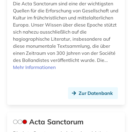
desiderius erasmus (1)
Die Acta Sanctorum sind eine der wichtigsten
Quellen für die Erforschung von Gesellschaft und
design (1)
Kultur im frühchristlichen und mittelalterlichen
Europa. Unser Wissen über diese Epoche stützt
deutsch (4)
sich nahezu ausschließlich auf die
hagiographische Literatur, insbesondere auf
deutsches liturgisches institut (1)
diese monumentale Textsammlung, die über
deutsches sprachgebiet (1)
einen Zeitraum von 300 Jahren von der Société
des Bollandistes veröffentlicht wurde. Die...
deutschland (12)
Mehr Informationen
deutschland (1)
deutschsprachig (1)
Zur Datenbank
diaspora (1)
dictionary (1)
Acta Sanctorum
digha-nikaya (1)