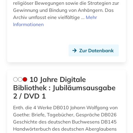
audio recordings (1)
Nordamerika (1)
religiöser Bewegungen sowie die Strategien zur
Gewinnung und Bindung von Anhängern. Das
audiobibel (1)
Nordrhein-Westfalen (1)
Archiv umfasst eine vielfältige ...
Mehr
Informationen
aufklärung (3)
Oesterreich (7)
aufsatz (1)
Osmanisches Reich (2)
augustinus (2)
Ostasien (5)
Zur Datenbank
aurelius (2)
Osteuropa (3)
aurelius augustinus (2)
Ostmitteleuropa (1)
10 Jahre Digitale
ausbildung (1)
Bibliothek : Jubiläumsausgabe
Palaestina (5)
2 / DVD 1
ausstellungskatalog (1)
Polen (2)
Enth. die 4 Werke DB010 Johann Wolfgang von
autograph (1)
Rheinland-Pfalz (2)
Goethe: Briefe, Tagebücher, Gespräche DB026
Geschichte des deutschen Buchwesens DB145
autor (1)
Roemisches Reich (1)
Handwörterbuch des deutschen Aberglaubens