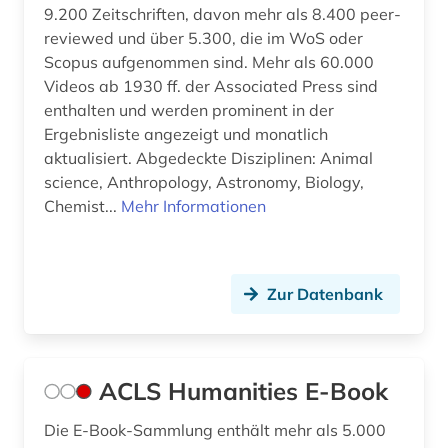
china (4)
9.200 Zeitschriften, davon mehr als 8.400 peer-
reviewed und über 5.300, die im WoS oder
choral (2)
Scopus aufgenommen sind. Mehr als 60.000
Videos ab 1930 ff. der Associated Press sind
chorgestühl (1)
enthalten und werden prominent in der
christen (1)
Ergebnisliste angezeigt und monatlich
aktualisiert. Abgedeckte Disziplinen: Animal
christentum (36)
science, Anthropology, Astronomy, Biology,
Chemist...
Mehr Informationen
christianisierung (1)
christliche ethik (2)
christliche existenz (1)
Zur Datenbank
christliche ikonographie (1)
christliche kunst (3)
ACLS Humanities E-Book
christliche literatur (5)
Die E-Book-Sammlung enthält mehr als 5.000