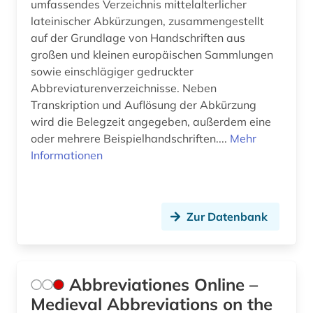
umfassendes Verzeichnis mittelalterlicher
bibeltext (1)
lateinischer Abkürzungen, zusammengestellt
bibelwissenschaft (10)
auf der Grundlage von Handschriften aus
großen und kleinen europäischen Sammlungen
bibelübersetzung (4)
sowie einschlägiger gedruckter
Abbreviaturenverzeichnisse. Neben
bible (1)
Transkription und Auflösung der Abkürzung
wird die Belegzeit angegeben, außerdem eine
bibliografie (33)
oder mehrere Beispielhandschriften....
Mehr
bibliographie (22)
Informationen
biblioteca estense (1)
bibliothek (6)
Zur Datenbank
bibliothekskatalog (2)
bibliothèque royale albert i. (1)
Abbreviationes Online –
biblische archäologie (4)
Medieval Abbreviations on the