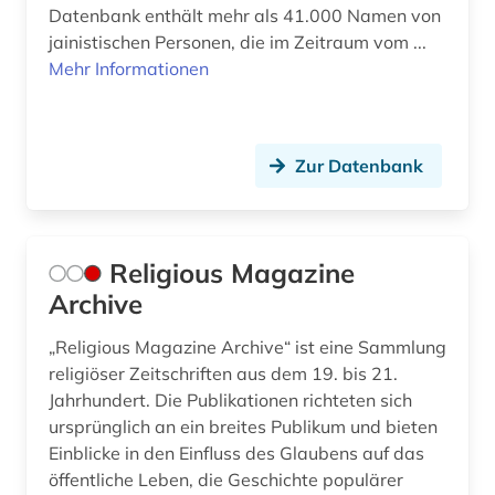
Japan (1)
Datenbank enthält mehr als 41.000 Namen von
jainistischen Personen, die im Zeitraum vom ...
arthur (2)
Jugoslawien (1)
Mehr Informationen
asiatische studien (1)
Kroatien (1)
asien (4)
Lettland (1)
Zur Datenbank
asien-afrika-wissenschaft (2)
Litauen (1)
asien-afrika-wissenschaften (1)
Makedonien (1)
Religious Magazine
asienforschung (1)
Mittelamerika (1)
Archive
asienwissenschaften (4)
Moldawien (2)
„Religious Magazine Archive“ ist eine Sammlung
assisi (1)
Montenegro (1)
religiöser Zeitschriften aus dem 19. bis 21.
Jahrhundert. Die Publikationen richteten sich
atheismus (1)
Niederlande (6)
ursprünglich an ein breites Publikum und bieten
atlas (4)
Einblicke in den Einfluss des Glaubens auf das
Niedersachsen (5)
öffentliche Leben, die Geschichte populärer