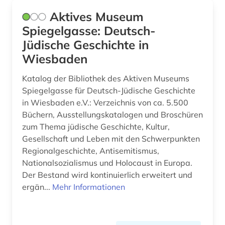
Aktives Museum
evangelien (1)
Spiegelgasse: Deutsch-
evangelienbücher (1)
Jüdische Geschichte in
Wiesbaden
evangelisch (1)
evangelisch-lutherische kirche in oldenburg
Katalog der Bibliothek des Aktiven Museums
(1)
Spiegelgasse für Deutsch-Jüdische Geschichte
in Wiesbaden e.V.: Verzeichnis von ca. 5.500
evangelisch-lutherische landeskirche
Büchern, Ausstellungskatalogen und Broschüren
hannovers (2)
zum Thema jüdische Geschichte, Kultur,
evangelisch-lutherische landeskirche in
Gesellschaft und Leben mit den Schwerpunkten
braunschweig (1)
Regionalgeschichte, Antisemitismus,
Nationalsozialismus und Holocaust in Europa.
evangelisch-reformierte kirche (1)
Der Bestand wird kontinuierlich erweitert und
ergän...
Mehr Informationen
evangelische geistliche (1)
evangelische kirche (8)