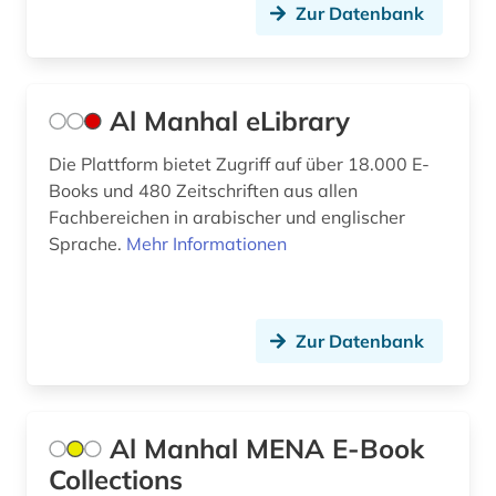
evangelische kirche der pfalz (1)
Zur Datenbank
evangelische kirche im rheinland (1)
evangelische kirche in berlin-brandenburg (1)
Al Manhal eLibrary
evangelische kirche in deutschland (1)
Die Plattform bietet Zugriff auf über 18.000 E-
evangelische kirche in hessen und nassau (1)
Books und 480 Zeitschriften aus allen
Fachbereichen in arabischer und englischer
evangelische kirche in mitteldeutschland (1)
Sprache.
Mehr Informationen
evangelische kirche von kurhessen-waldeck
(1)
Zur Datenbank
evangelische kirche von westfalen (1)
evangelische kirchengeschichte (1)
evangelische landeskirche in baden (1)
Al Manhal MENA E-Book
Collections
evangelische landeskirche in württemberg (1)