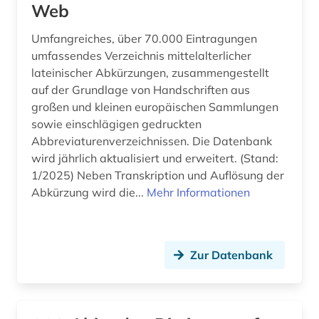
Web
biblische geographie (1)
Umfangreiches, über 70.000 Eintragungen
biblische motive (1)
umfassendes Verzeichnis mittelalterlicher
biblische person (3)
lateinischer Abkürzungen, zusammengestellt
auf der Grundlage von Handschriften aus
biblische stoffe (1)
großen und kleinen europäischen Sammlungen
sowie einschlägigen gedruckten
biblische studien (1)
Abbreviaturenverzeichnissen. Die Datenbank
bildarchiv (3)
wird jährlich aktualisiert und erweitert. (Stand:
1/2025) Neben Transkription und Auflösung der
bilddatenbank (2)
Abkürzung wird die...
Mehr Informationen
bildstock (1)
biografie (7)
Zur Datenbank
biographie (11)
bonhoeffer, dietrich | evangelischer theologe;
lyriker; widerstandskämpfer (1)