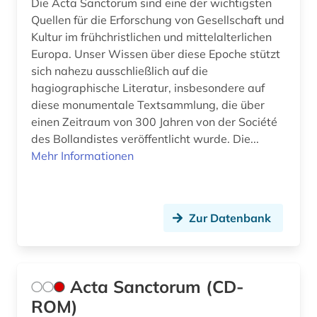
Die Acta Sanctorum sind eine der wichtigsten
digital database (1)
Quellen für die Erforschung von Gesellschaft und
Kultur im frühchristlichen und mittelalterlichen
digitale bibliothek (1)
Europa. Unser Wissen über diese Epoche stützt
digitale edition (1)
sich nahezu ausschließlich auf die
hagiographische Literatur, insbesondere auf
digitalisat (2)
diese monumentale Textsammlung, die über
einen Zeitraum von 300 Jahren von der Société
digitalisate (1)
des Bollandistes veröffentlicht wurde. Die...
digitalisierung (3)
Mehr Informationen
diplomatie (1)
diplomatik (1)
Zur Datenbank
diplomatische beziehungen (1)
dissertation (2)
Acta Sanctorum (CD-
dissertationsdatenbank (1)
ROM)