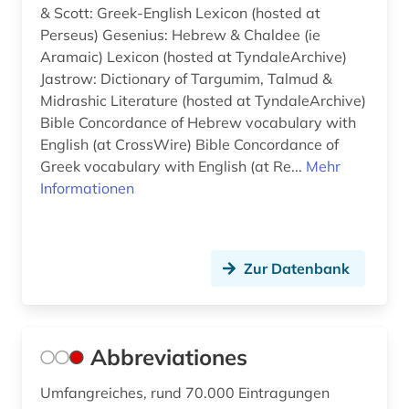
bezeichnung (1)
& Scott: Greek-English Lexicon (hosted at
Perseus) Gesenius: Hebrew & Chaldee (ie
bibel (73)
Aramaic) Lexicon (hosted at TyndaleArchive)
Jastrow: Dictionary of Targumim, Talmud &
bibel kunst koran (1)
Midrashic Literature (hosted at TyndaleArchive)
bibel volltext (1)
Bible Concordance of Hebrew vocabulary with
English (at CrossWire) Bible Concordance of
bibel. altes testament (1)
Greek vocabulary with English (at Re...
Mehr
Informationen
bibel. deuteronomium (1)
bibel. neues testament (1)
Zur Datenbank
bibelausgabe (1)
bibelhandschrift (1)
bibelkommentar (1)
Abbreviationes
bibelkunde (1)
Umfangreiches, rund 70.000 Eintragungen