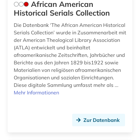
African American
erziehungswissenschaft (1)
Historical Serials Collection
erziehungswissenschaften (1)
Die Datenbank ‘The African American Historical
Serials Collection’ wurde in Zusammenarbeit mit
ethik (5)
der American Theological Library Association
ethnologie (2)
(ATLA) entwickelt und beinhaltet
afroamerikanische Zeitschriften, Jahrbücher und
ethnosoziologie (1)
Berichte aus den Jahren 1829 bis1922 sowie
Materialien von religiösen afroamerikanischen
eugenio pacelli (1)
Organisationen und sozialen Einrichtungen.
Diese digitale Sammlung umfasst mehr als ...
europa (3)
Mehr Informationen
europäische geistesgeschichte (1)
europäische geschichte (2)
Zur Datenbank
europäische kultur (1)
evangeliar (2)