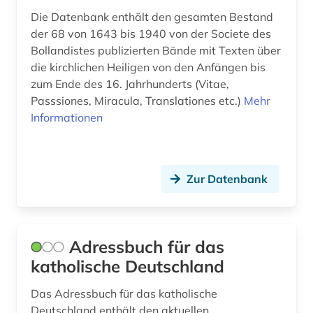
dogmatik (2)
Die Datenbank enthält den gesamten Bestand
der 68 von 1643 bis 1940 von der Societe des
dominikaner (2)
Bollandistes publizierten Bände mit Texten über
die kirchlichen Heiligen von den Anfängen bis
dreißigjähriger krieg (1)
zum Ende des 16. Jahrhunderts (Vitae,
drittes reich (1)
Passsiones, Miracula, Translationes etc.)
Mehr
Informationen
druckerzeugnis (3)
druckgeschichte (5)
Zur Datenbank
druckwerk (1)
dunhuang (1)
dunhuang-handschriften (1)
Adressbuch für das
katholische Deutschland
durham (1)
Das Adressbuch für das katholische
dī (1)
Deutschland enthält den aktuellen