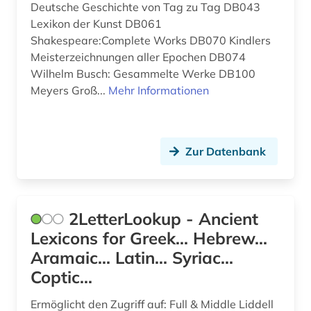
behinderung (1)
Deutsche Geschichte von Tag zu Tag DB043
Suedamerika (4)
Lexikon der Kunst DB061
benedikt (1)
Suedasien (5)
Shakespeare:Complete Works DB070 Kindlers
Meisterzeichnungen aller Epochen DB074
benedikt &lt (1)
Suedosteuropa (2)
Wilhelm Busch: Gesammelte Werke DB100
benediktinerabtei (1)
Meyers Groß...
Mehr Informationen
Thueringen (2)
benin (1)
Tschechische Republik (3)
berufe (1)
Tuerkei (2)
Zur Datenbank
berufsschule (1)
USA (6)
berühmte persönlichkeit (2)
Ukraine (2)
2LetterLookup - Ancient
beschluss (1)
Lexicons for Greek... Hebrew...
Ungarn (4)
Aramaic... Latin... Syriac...
bestandsverzeichnis (1)
Vatikanstadt (4)
Coptic...
betriebswirtschaftslehre (1)
Ermöglicht den Zugriff auf: Full & Middle Liddell