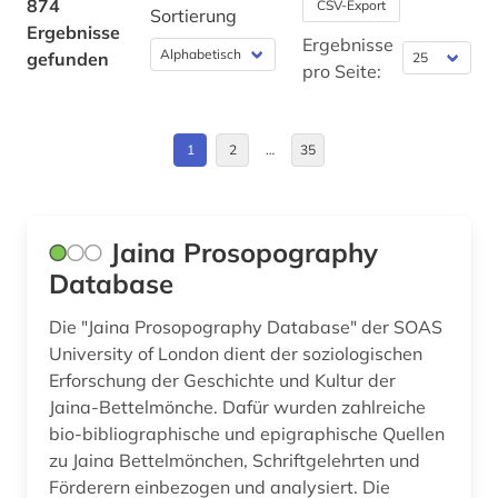
874
CSV-Export
Sortierung
Ergebnisse
arabistik (7)
Estland (1)
Ergebnisse
gefunden
pro Seite:
aramäisch (3)
Europa (16)
arbeiterbewegung (2)
Frankreich (6)
1
2
…
35
architektur (5)
GUS (1)
archiv (2)
Griechenland (Altertum) (4)
Jaina Prosopography
archival documents (1)
Großbritannien (6)
Database
archäologie (4)
Hamburg (1)
Die "Jaina Prosopography Database" der SOAS
University of London dient der soziologischen
argumentation (1)
Hessen (3)
Erforschung der Geschichte und Kultur der
aristoteles (3)
Jaina-Bettelmönche. Dafür wurden zahlreiche
Israel (38)
bio-bibliographische und epigraphische Quellen
armenien (1)
Italien (6)
zu Jaina Bettelmönchen, Schriftgelehrten und
Förderern einbezogen und analysiert. Die
ars moriendi (1)