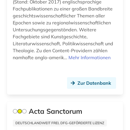
(Stand: Oktober 2017) englischsprachige
christliche mission (1)
Fachpublikationen zu einer großen Bandbreite
chronik (1)
geschichtswissenschaftlicher Themen aller
Epochen sowie zu regionalwissenschaftlichen
church missionary society <london> (1)
Untersuchungsgegenständen. Weitere
Fachgebiete sind Kunstgeschichte,
codex amiatinus (1)
Literaturwissenschaft, Politikwissenschaft und
côte divoire (1)
Theologie. Zu den Content-Providern zählen
namhafte anglo-amerik...
Mehr Informationen
darfur (1)
darstellende kunst (1)
Zur Datenbank
deinard (1)
demokratie (1)
dendi (1)
Acta Sanctorum
denkschrift (1)
DEUTSCHLANDWEIT FREI, DFG-GEFÖRDERTE LIZENZ