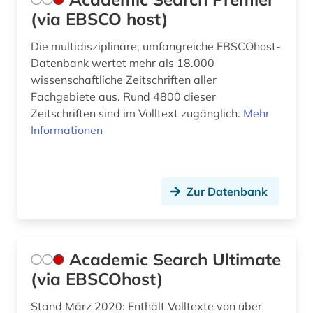
byzantinistik (4)
(via EBSCO host)
bäumker (1)
Die multidisziplinäre, umfangreiche EBSCOhost-
böhmische länder (1)
Datenbank wertet mehr als 18.000
wissenschaftliche Zeitschriften aller
calvin (2)
Fachgebiete aus. Rund 4800 dieser
Zeitschriften sind im Volltext zugänglich.
Mehr
calvin, jean | theologe; reformator (1)
Informationen
calvinismus (1)
caritas (1)
Zur Datenbank
carl immanuel [bearb.] (1)
carmelite studies (1)
Academic Search Ultimate
cesare orsenigo (1)
(via EBSCOhost)
chemie (6)
Stand März 2020: Enthält Volltexte von über