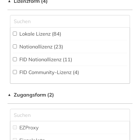
Lizenzform (4)
▲
Neulatein (103)
Volltextdatenbank (450
)
altenpflege (1)
Kunstgeschichte (82)
Wörterbuch, Enzyklopädie, Nachschlagwerk
alter orient (3)
(215
)
Maschinenbau (3)
Lokale Lizenz (84)
altertum (7)
Zeitung (16
)
Mathematik (18)
Nationallizenz (23)
altertumswissenschaft (9)
Zeitungs-, Zeitschriftenbibliographie (4
)
Medien- und Kommunikationswissenschaften,
FID Nationallizenz (11)
altes buch (5)
Kommunikationsdesign (38)
FID Community-Lizenz (4)
altes testament (12)
Medizin (22)
altes testament griechisch (1)
Militärwissenschaft (2)
Zugangsform (2)
▲
altes testament lateinisch (1)
Museologie (3)
altes ägypten (1)
Musikwissenschaft (52)
altgriechisch (1)
Natur- und Umweltschutz (5)
EZProxy
altschwedisch (1)
Ostasien (4)