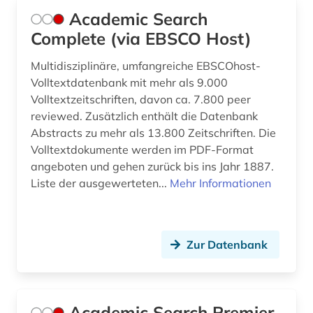
Academic Search
buchgeschichte (2)
Complete (via EBSCO Host)
buchgestaltung (1)
Multidisziplinäre, umfangreiche EBSCOhost-
Volltextdatenbank mit mehr als 9.000
buchhandel (2)
Volltextzeitschriften, davon ca. 7.800 peer
buchkunde (1)
reviewed. Zusätzlich enthält die Datenbank
Abstracts zu mehr als 13.800 Zeitschriften. Die
buchkunst (1)
Volltextdokumente werden im PDF-Format
angeboten und gehen zurück bis ins Jahr 1887.
buchrolle (1)
Liste der ausgewerteten...
Mehr Informationen
buddha (1)
buddhismus (16)
Zur Datenbank
burkina faso (1)
byzantinisches reich (1)
Academic Search Premier