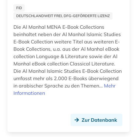
evangelische religion (1)
FID
DEUTSCHLANDWEIT FREI, DFG-GEFÖRDERTE LIZENZ
evangelische theologie (2)
Die Al Manhal MENA E-Book Collections
evangelischer gottesdienst (1)
beinhaltet neben der Al Manhal Islamic Studies
E-Book Collection weitere Titel aus weiteren E-
evangelischer pressedienst (1)
Book Collections, u.a. aus der Al Manhal eBook
collection Language & Literature sowie der Al
evangelisches gesangbuch (1)
Manhal eBook collection Classical Literature.
Die Al Manhal Islamic Studies E-Book Collection
evangelium (1)
umfasst mehr als 2.000 E-Books überwiegend
exegese (2)
in arabischer Sprache zu den Themen...
Mehr
Informationen
extremismus (2)
fachterminologie (1)
Zur Datenbank
fachübergreifend (1)
festschrift (1)