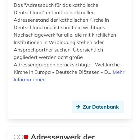
Das "Adressbuch für das katholische
elektronisches buch (55)
Deutschland" enthält den aktuellen
elisabeth-psalter (1)
Adressenstand der katholischen Kirche in
Deutschland und ist somit ein wichtiges
emblem (1)
Nachschlagewerk für alle, die mit kirchlichen
Institutionen in Verbindung stehen oder
england (5)
Ansprechpartner suchen. Übersichtlich
gegliedert werden acht große
englisch (2)
Adressengruppen berücksichtigt: - Weltkirche -
englisch literatur (1)
Kirche in Europa - Deutsche Diözesen - D...
Mehr
Informationen
entdeckung (1)
entscheidung (1)
Zur Datenbank
entwicklungspolitik (1)
enzyklopädie (13)
ephraim (1)
Adressenwerk der