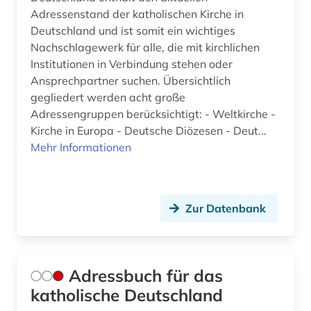
e-book (2)
Adressenstand der katholischen Kirche in
Deutschland und ist somit ein wichtiges
ebook (1)
Nachschlagewerk für alle, die mit kirchlichen
Institutionen in Verbindung stehen oder
edwards (1)
Ansprechpartner suchen. Übersichtlich
gegliedert werden acht große
eichstätt (1)
Adressengruppen berücksichtigt: - Weltkirche -
einführung (1)
Kirche in Europa - Deutsche Diözesen - Deut...
Mehr Informationen
einheitsübersetzung (1)
einheitsübersetzung der heiligen schrift (5)
Zur Datenbank
einwanderungspolitik (1)
elberfelder bibel (3)
elektronische bibliothek (1)
Adressbuch für das
katholische Deutschland
elektronische zeitschrift (12)