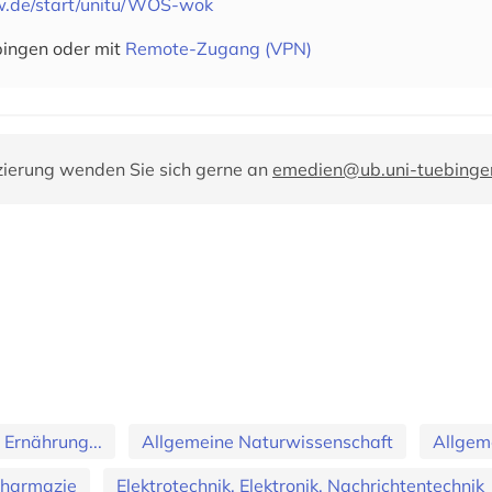
w.de/start/unitu/WOS-wok
bingen oder mit
Remote-Zugang (VPN)
zierung wenden Sie sich gerne an
emedien@ub.uni-tuebinge
 Ernährung...
Allgemeine Naturwissenschaft
Allgem
Pharmazie
Elektrotechnik, Elektronik, Nachrichtentechnik