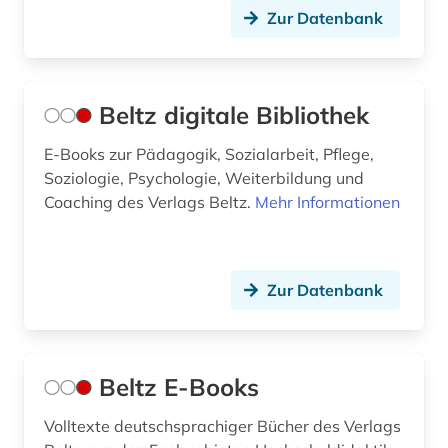
Zur Datenbank
physiologie (1)
physiotherapie (1)
Beltz digitale Bibliothek
politik (1)
E-Books zur Pädagogik, Sozialarbeit, Pflege,
politikwissenschaft (3)
Soziologie, Psychologie, Weiterbildung und
Coaching des Verlags Beltz.
politische kommunikation (1)
Mehr Informationen
politische psychologie (2)
politische wissenschaft (3)
Zur Datenbank
posttraumatische belastungsstörung (2)
posttraumatisches stresssyndrom (2)
Beltz E-Books
praxis (1)
Volltexte deutschsprachiger Bücher des Verlags