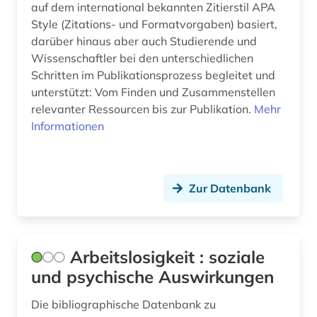
auf dem international bekannten Zitierstil APA
kriminologie (4)
Style (Zitations- und Formatvorgaben) basiert,
darüber hinaus aber auch Studierende und
kritische theorie (1)
Wissenschaftler bei den unterschiedlichen
kultur (1)
Schritten im Publikationsprozess begleitet und
unterstützt: Vom Finden und Zusammenstellen
kulturgeschichte (2)
relevanter Ressourcen bis zur Publikation.
Mehr
Informationen
kulturmanagement (1)
kultursoziologie (1)
kulturvergleich (1)
Zur Datenbank
kulturwissenschaften (1)
kunst (3)
Arbeitslosigkeit : soziale
und psychische Auswirkungen
kunsttherapie (1)
kunstwissenschaften (1)
Die bibliographische Datenbank zu