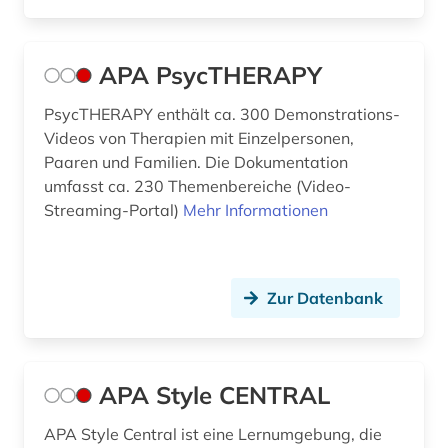
kommunikationswissenschaft (1)
konfliktanalyse (1)
APA PsycTHERAPY
konfliktbewältigung (1)
PsycTHERAPY enthält ca. 300 Demonstrations-
konfliktfähigkeit (1)
Videos von Therapien mit Einzelpersonen,
Paaren und Familien. Die Dokumentation
konfliktlösung (1)
umfasst ca. 230 Themenbereiche (Video-
Streaming-Portal)
Mehr Informationen
kongress (1)
kongressbericht (1)
Zur Datenbank
krankenhaus (1)
krankenhausmanagement (1)
krankenpflege (6)
APA Style CENTRAL
krankheit (1)
APA Style Central ist eine Lernumgebung, die