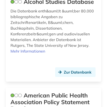
Alcohol Studies Database
evaluation (1)
Die Datenbank enth&auml;lt &uuml;ber 80.000
bibliographische Angaben zu
evidenz-basierte medizin (3)
Zeitschriftenartikeln, B&uuml;chern,
evolutionary computation (1)
Buchkapiteln, Dissertationen,
Konferenzbeitr&auml;gen und audiovisuellen
evolutionspsychologie (1)
Materialien. Anbieter der Datenbank ist
Rutgers, The State University of New Jersey.
experiment (1)
Mehr Informationen
experimentelle psychologie (1)
fachlexikon (1)
Zur Datenbank
film (3)
finance (1)
American Public Health
finanzwissenschaft (1)
Association Policy Statement
forschung (1)