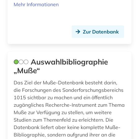
Mehr Informationen
multidisziplinär (1)
musik (1)
Zur Datenbank
musikwissenschaft (2)
muße (1)
nachlass (1)
Auswahlbibliographie
„Muße“
naturwissenschaft (1)
Das Ziel der Muße-Datenbank besteht darin,
naturwissenschaften (12)
die Forschungen des Sonderforschungsbereichs
1015 sichtbar zu machen und ein öffentlich
neue religion (1)
zugängliches Recherche-Instrument zum Thema
neural computation (1)
Muße zur Verfügung zu stellen, um weitere
Studien zum Themenfeld zu erleichtern. Die
neurobiologie (1)
Datenbank liefert aber keine komplette Muße-
Bibliographie, sondern aufgrund ihrer an die
neurologie (1)