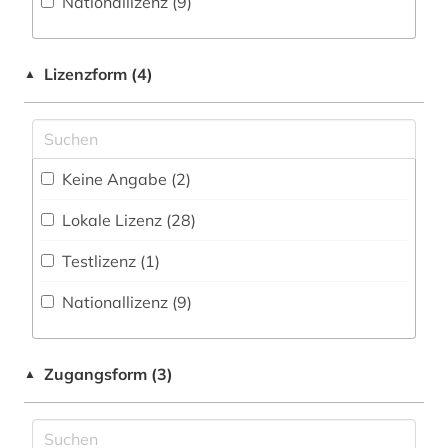
Nationallizenz (9)
Wörterbuch, Enzyklopädie, Nachschlagwerk
arbeitspsychologie (1)
Kunstgeschichte (30)
(56
)
arbeitssicherheit (2)
Maschinenbau (2)
Zeitungs-, Zeitschriftenbibliographie (2
)
Lizenzform (4)
▲
arbeitssoziologie (1)
Mathematik (20)
architektur (1)
Medien- und Kommunikationswissenschaften,
Kommunikationsdesign (38)
Keine Angabe (2)
artificial life (1)
Medizin (126)
Lokale Lizenz (28)
auskunftspflicht (1)
Musikwissenschaft (22)
Testlizenz (1)
beeinträchtigung (1)
Natur- und Umweltschutz (6)
Nationallizenz (9)
behandlungsvertrag (1)
Pädagogik (96)
behindertenarbeit (1)
Philosophie (50)
Zugangsform (3)
▲
behindertenpädagogik (1)
Physik (22)
behinderung (3)