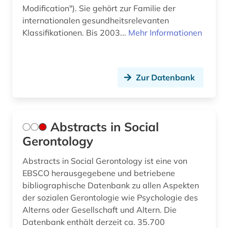
deutschland (2)
Modification"). Sie gehört zur Familie der
internationalen gesundheitsrelevanten
diagnose (2)
Klassifikationen. Bis 2003...
Mehr Informationen
diagnosenschlüssel (1)
didaktik (1)
Zur Datenbank
diskriminierung (1)
dissertation (2)
Abstracts in Social
diversität (1)
Gerontology
dokumentenserver (2)
Abstracts in Social Gerontology ist eine von
drogen (1)
EBSCO herausgegebene und betriebene
bibliographische Datenbank zu allen Aspekten
e-book (2)
der sozialen Gerontologie wie Psychologie des
Alterns oder Gesellschaft und Altern. Die
e-learning (2)
Datenbank enthält derzeit ca. 35.700