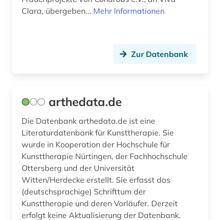
Clara, übergeben...
Mehr Informationen
marxismus (1)
mathe (1)
medienkompetenz (1)
Zur Datenbank
medienwissenschaft (1)
medizin (36)
arthedata.de
medizinische psychologie (2)
Die Datenbank arthedata.de ist eine
Literaturdatenbank für Kunsttherapie. Sie
medizinrecht (1)
wurde in Kooperation der Hochschule für
mensch (3)
Kunsttherapie Nürtingen, der Fachhochschule
Ottersberg und der Universität
mensch-maschine-kommunikation (1)
Witten/Herdecke erstellt. Sie erfasst das
(deutschsprachige) Schrifttum der
methode (1)
Kunsttherapie und deren Vorläufer. Derzeit
mode (1)
erfolgt keine Aktualisierung der Datenbank.