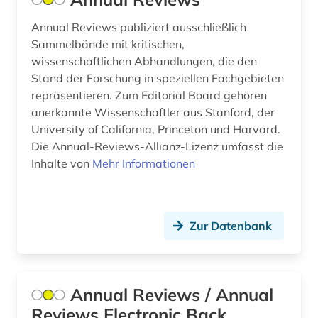
Annual Reviews publiziert ausschließlich
geowissenschaften (1)
Sammelbände mit kritischen,
gerichtliche wissenschaften (1)
wissenschaftlichen Abhandlungen, die den
Stand der Forschung in speziellen Fachgebieten
germanistik (1)
repräsentieren. Zum Editorial Board gehören
anerkannte Wissenschaftler aus Stanford, der
gerontologie (1)
University of California, Princeton und Harvard.
geschichte (4)
Die Annual-Reviews-Allianz-Lizenz umfasst die
Inhalte von
Mehr Informationen
geschichte 1700-1900 (1)
geschichte der naturwissenschaften (1)
Zur Datenbank
geschlechter (1)
gesundheit (2)
gesundheitsförderung (1)
Annual Reviews / Annual
Reviews Electronic Back