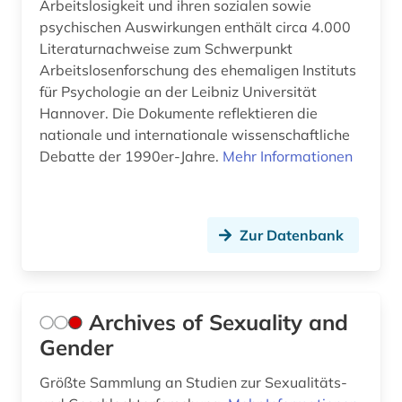
Arbeitslosigkeit und ihren sozialen sowie
lebensqualität (1)
psychischen Auswirkungen enthält circa 4.000
Literaturnachweise zum Schwerpunkt
lebenswissenschaft (1)
Arbeitslosenforschung des ehemaligen Instituts
für Psychologie an der Leibniz Universität
lehrbuch (2)
Hannover. Die Dokumente reflektieren die
lehrer (1)
nationale und internationale wissenschaftliche
Debatte der 1990er-Jahre.
Mehr Informationen
lehrerausbildung (3)
lehrerbildung (1)
Zur Datenbank
lehrerfortbildung (1)
leistung (1)
lernen (2)
Archives of Sexuality and
Gender
lernförderung (1)
Größte Sammlung an Studien zur Sexualitäts-
lernprogramm (1)