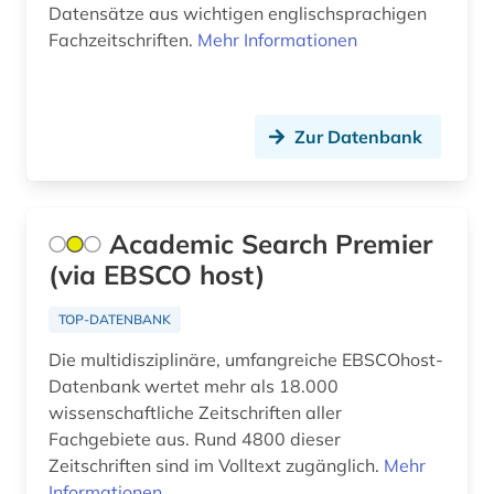
ebm 2000 plus (1)
Datensätze aus wichtigen englischsprachigen
Fachzeitschriften.
Mehr Informationen
economy (1)
einführung (1)
Zur Datenbank
eingliederung (1)
einheitlicher bewertungsmaßstab für
kassenärztliche leistung 2000 plus (1)
Academic Search Premier
elektronische zeitschrift (8)
(via EBSCO host)
elektronisches buch (53)
TOP-DATENBANK
elektronisches publizieren (1)
Die multidisziplinäre, umfangreiche EBSCOhost-
Datenbank wertet mehr als 18.000
emotionsregulierung (1)
wissenschaftliche Zeitschriften aller
entscheidungsfindung (1)
Fachgebiete aus. Rund 4800 dieser
Zeitschriften sind im Volltext zugänglich.
Mehr
entwicklungspsychologie (1)
Informationen