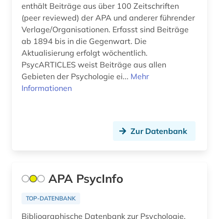
internationales strafrecht (1)
enthält Beiträge aus über 100 Zeitschriften
(peer reviewed) der APA und anderer führender
japan (1)
Verlage/Organisationen. Erfasst sind Beiträge
ab 1894 bis in die Gegenwart. Die
jugend (2)
Aktualisierung erfolgt wöchentlich.
jugendforschung (1)
PsycARTICLES weist Beiträge aus allen
Gebieten der Psychologie ei...
Mehr
jugendhilfe (2)
Informationen
jugendpsychologie (2)
jugendsoziologie (1)
Zur Datenbank
karl philipp moritz (1)
katalog (1)
APA PsycInfo
kindertagesstätte (1)
TOP-DATENBANK
kindheit (1)
Bibliographische Datenbank zur Psychologie,