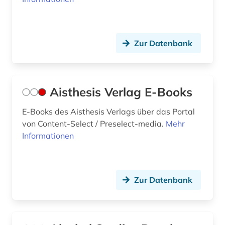
enzyklopädie (7)
ergonomie (1)
Zur Datenbank
erkenntnistheorie (1)
ernährungswissenschaft (1)
Aisthesis Verlag E-Books
erotik (1)
E-Books des Aisthesis Verlags über das Portal
erwachsenenausbildung (1)
von Content-Select / Preselect-media.
Mehr
Informationen
erwachsenenbildung (2)
erwerbsarbeit (1)
Zur Datenbank
erziehung (3)
erziehungswissenschaft (4)
essstörung (1)