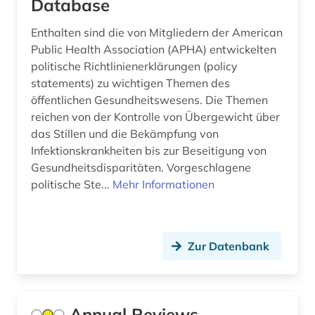
Database
forstwissenschaft (1)
Enthalten sind die von Mitgliedern der American
Public Health Association (APHA) entwickelten
frauen (1)
politische Richtlinienerklärungen (policy
statements) zu wichtigen Themen des
frauenbewegung (1)
öffentlichen Gesundheitswesens. Die Themen
freie wohlfahrtspflege (1)
reichen von der Kontrolle von Übergewicht über
das Stillen und die Bekämpfung von
freud (1)
Infektionskrankheiten bis zur Beseitigung von
Gesundheitsdisparitäten. Vorgeschlagene
gebärdensprache (1)
politische Ste...
Mehr Informationen
gedächtnis (1)
geisteswissenschaften (25)
Zur Datenbank
gender (1)
genetische psychologie (1)
Annual Reviews
geografie (1)