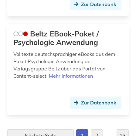
psychokult (1)
Zur Datenbank
psychologe (1)
psychologie (99)
Beltz EBook-Paket /
psychologische beratung (1)
Psychologie Anwendung
psychologische diagnostik (1)
Volltexte deutschsprachiger eBooks aus dem
Paket Psychologie Anwendung der
psychologischer test (1)
Verlagsgruppe Beltz über das Portal von
psychopathologie (1)
Content-select.
Mehr Informationen
psychophysik (1)
psychophysiologie (1)
Zur Datenbank
psychosoziale gesundheit (1)
psychotherapeut (2)
Nächste Seite
1
2
…
13