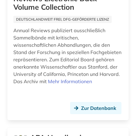
gesundheitsfürsorge (1)
Volume Collection
gesundheitsrecht (1)
DEUTSCHLANDWEIT FREI, DFG-GEFÖRDERTE LIZENZ
gesundheitswesen (7)
Annual Reviews publiziert ausschließlich
Sammelbände mit kritischen,
gesundheitswissenschaft (1)
wissenschaftlichen Abhandlungen, die den
gesundheitswissenschaften (2)
Stand der Forschung in speziellen Fachgebieten
repräsentieren. Zum Editorial Board gehören
gesundheitsökonomie (1)
anerkannte Wissenschaftler aus Stanford, der
University of California, Princeton und Harvard.
großbritannien (3)
Das Archiv mit
Mehr Informationen
grundlagen (1)
handbuch (2)
Zur Datenbank
handicap (1)
heilpraktiker (1)