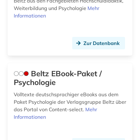
preprint (1)
Beltz aus den Fachgebieten Hochschuldidaktik,
Weiterbildung und Psychologie
Mehr
primärquelle (1)
Informationen
prüfung (1)
prüfungstrainer (1)
Zur Datenbank
psyche (1)
psychiatrie (12)
Beltz EBook-Paket /
psychische belastung (2)
Psychologie
psychische störung (2)
Volltexte deutschsprachiger eBooks aus dem
Paket Psychologie der Verlagsgruppe Beltz über
psychische störungen (1)
das Portal von Content-select.
Mehr
psychoanalyse (1)
Informationen
psychogenese <entwicklungspsychologie> (1)