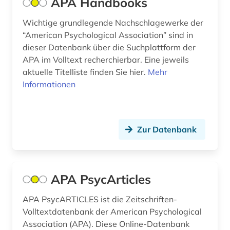
APA Handbooks
heranwachsen (1)
Wichtige grundlegende Nachschlagewerke der
hirnforschung (1)
“American Psychological Association” sind in
historischer materialismus (1)
dieser Datenbank über die Suchplattform der
APA im Volltext recherchierbar. Eine jeweils
hochschul- und universitätswesen (1)
aktuelle Titelliste finden Sie hier.
Mehr
Informationen
hochschulschrift (2)
hochschulschriften (1)
human-computer interface (1)
Zur Datenbank
immigration (1)
impact faktoren (1)
APA PsycArticles
informationskompetenz (1)
APA PsycARTICLES ist die Zeitschriften-
Volltextdatenbank der American Psychological
inklusion &lt;soziologie&gt; (1)
Association (APA). Diese Online-Datenbank