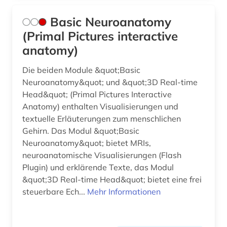
pathophysiologie (1)
Basic Neuroanatomy
(Primal Pictures interactive
persönlichkeitsentwicklung (2)
anatomy)
persönlichkeitspsychologie (1)
Die beiden Module &quot;Basic
pflege (3)
Neuroanatomy&quot; und &quot;3D Real-time
Head&quot; (Primal Pictures Interactive
pflegepraxis (2)
Anatomy) enthalten Visualisierungen und
textuelle Erläuterungen zum menschlichen
pflegewissenschaft (5)
Gehirn. Das Modul &quot;Basic
pharmazie (17)
Neuroanatomy&quot; bietet MRIs,
neuroanatomische Visualisierungen (Flash
philologie (1)
Plugin) und erklärende Texte, das Modul
&quot;3D Real-time Head&quot; bietet eine frei
philosophie (4)
steuerbare Ech...
Mehr Informationen
philosophy of mind (1)
physik (3)