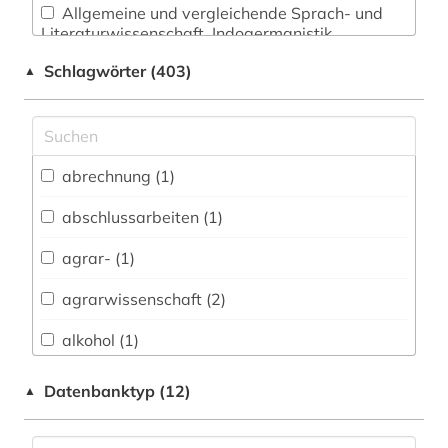
Allgemeine und vergleichende Sprach- und
Literaturwissenschaft. Indogermanistik.
Außereuropäische Sprachen und Literaturen (42)
Schlagwörter (403)
▲
Anglistik. Amerikanistik (28)
Archäologie (20)
Architektur, Bauingenieur- und
abrechnung (1)
Vermessungswesen (25)
abschlussarbeiten (1)
Biologie, Biotechnologie (59)
agrar- (1)
Buch- und Bibliothekswesen,
Informationswissenschaft (17)
agrarwissenschaft (2)
Chemie und Pharmazie (41)
alkohol (1)
Elektrotechnik, Elektronik, Nachrichtentechnik
alkoholismus (1)
Datenbanktyp (12)
▲
(14)
altenhilfe (2)
Energietechnik (13)