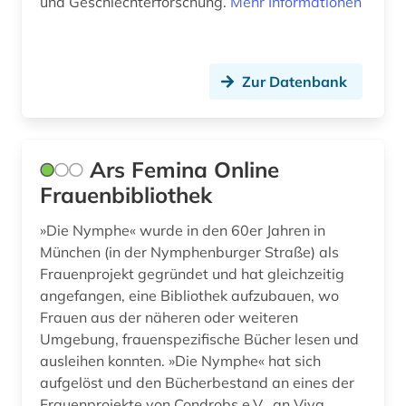
und Geschlechterforschung.
Mehr Informationen
lernsoftware (1)
lernumgebung (1)
Zur Datenbank
lernverhalten (1)
lexikon (1)
Ars Femina Online
linguistic (1)
Frauenbibliothek
linguistik (5)
»Die Nymphe« wurde in den 60er Jahren in
literatur (1)
München (in der Nymphenburger Straße) als
Frauenprojekt gegründet und hat gleichzeitig
literaturwissenschaft (6)
angefangen, eine Bibliothek aufzubauen, wo
Frauen aus der näheren oder weiteren
london (1)
Umgebung, frauenspezifische Bücher lesen und
management (1)
ausleihen konnten. »Die Nymphe« hat sich
aufgelöst und den Bücherbestand an eines der
manuskript (1)
Frauenprojekte von Condrobs e.V., an Viva