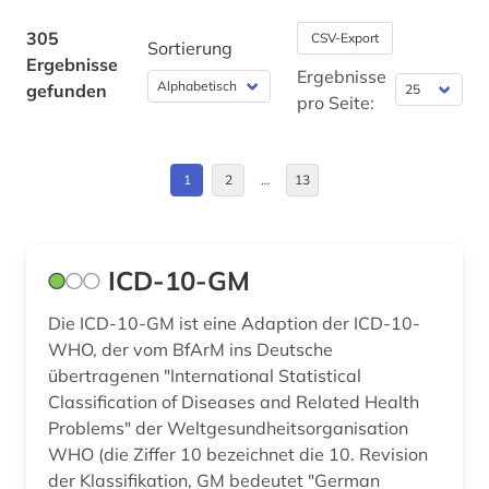
china (1)
305
CSV-Export
Sortierung
Ergebnisse
coaching (1)
Ergebnisse
gefunden
pro Seite:
cochrane collaboration (1)
cognitive neuroscience (1)
1
2
…
13
computerlinguistik (1)
computerunterstützes lernen (1)
ICD-10-GM
coworking (1)
Die ICD-10-GM ist eine Adaption der ICD-10-
darwin, charles | naturwissenschaftler;
WHO, der vom BfArM ins Deutsche
biologe; geologe (1)
übertragenen "International Statistical
Classification of Diseases and Related Health
design (1)
Problems" der Weltgesundheitsorganisation
design history (1)
WHO (die Ziffer 10 bezeichnet die 10. Revision
der Klassifikation, GM bedeutet "German