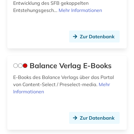
Entwicklung des SFB gekoppelten
neurophysiologie (1)
Entstehungsgesch...
Mehr Informationen
neuropsychiatrie (1)
neuropsychologie (2)
Zur Datenbank
neurowissenschaft (4)
neurowissenschaften (3)
Balance Verlag E-Books
okkultismus (1)
E-Books des Balance Verlags über das Portal
online-publikation (3)
von Content-Select / Preselect-media.
Mehr
Informationen
open access (4)
open science (1)
Zur Datenbank
organisationspsychologie (1)
otto (1)