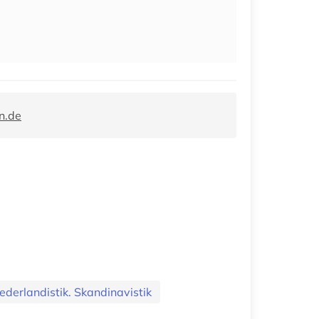
n.de
ederlandistik. Skandinavistik