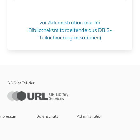
zur Administration (nur für
Bibliotheksmitarbeitende aus DBIS-
Teilnehmerorganisationen)
DBIS ist Teil der
Impressum
Datenschutz
Administration