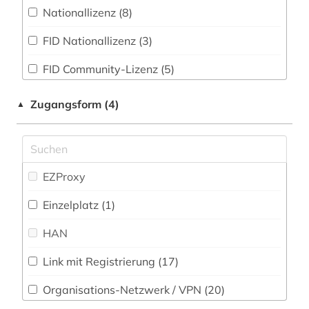
Nationallizenz (8)
archäologische funde (1)
Psychologie (19)
FID Nationallizenz (3)
aristoteles (8)
Rechtswissenschaft (17)
FID Community-Lizenz (5)
aristoteles | philosoph; lehrer (1)
Romanistik (42)
asiatische studien (1)
Slavistik (28)
Zugangsform (4)
▲
atlas (2)
Soziologie (27)
augustinus (2)
Sport (3)
EZProxy
aurelius (2)
Technik (2)
Einzelplatz (1)
aurelius augustinus (2)
Theologie und Religionswissenschaften (101)
HAN
autograph (1)
Werkstoffwissenschaften und
Fertigungstechnik (2)
Link mit Registrierung (17)
autor (2)
Wirtschaftswissenschaften (17)
Organisations-Netzwerk / VPN (20)
babylonischer talmud (1)