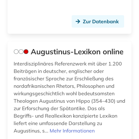
orientalistik (2)
orthodoxe kirche (1)
Zur Datenbank
ortsname (1)
ostraka (1)
Augustinus-Lexikon online
ostrakon (3)
Interdisziplinäres Referenzwerk mit über 1.200
paläographie (2)
Beiträgen in deutscher, englischer oder
französischer Sprache zur Erschließung des
papyrologie (2)
nordafrikanischen Rhetors, Philosophen und
wirkungsgeschichtlich wohl bedeutsamsten
papyrus (11)
Theologen Augustinus von Hippo (354–430) und
zur Erforschung der Spätantike. Das als
patristik (6)
Begriffs- und Reallexikon konzipierte Lexikon
petrarca (1)
liefert eine umfassende Darstellung zu
Augustinus, s...
Mehr Informationen
phaedrus (1)