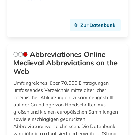
geschichte 400-1700 (1)
geschichte 500-1500 (4)
Zur Datenbank
geschichte 500-1600 (1)
geschichte 641-1025 (1)
geschichte <1000-1140> (1)
Abbreviationes Online –
Medieval Abbreviations on the
geschichte <1701-1800> (1)
Web
geschichte anfänge-300 (1)
Umfangreiches, über 70.000 Eintragungen
geschichtsschreibung (4)
umfassendes Verzeichnis mittelalterlicher
lateinischer Abkürzungen, zusammengestellt
gotha (2)
auf der Grundlage von Handschriften aus
großen und kleinen europäischen Sammlungen
grammatik (4)
sowie einschlägigen gedruckten
gregorius nyssenus (1)
Abbreviaturenverzeichnissen. Die Datenbank
wird jährlich aktualisiert und erweitert. (Stand: