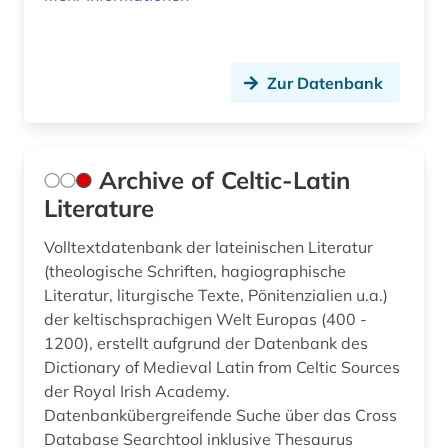
katalog (15)
keltisches sprachgebiet (2)
Zur Datenbank
kirchengeschichte (1)
kirchengeschichte 335-394 n.chr. (1)
Archive of Celtic-Latin
kirchengeschichte 500-1500 (1)
Literature
kirchenlatein (1)
Volltextdatenbank der lateinischen Literatur
(theologische Schriften, hagiographische
kirchenväter (6)
Literatur, liturgische Texte, Pönitenzialien u.a.)
der keltischsprachigen Welt Europas (400 -
klassische altertumswissenschaft (1)
1200), erstellt aufgrund der Datenbank des
klassische archäologie (4)
Dictionary of Medieval Latin from Celtic Sources
der Royal Irish Academy.
klassische philologie (26)
Datenbankübergreifende Suche über das Cross
Database Searchtool inklusive Thesaurus