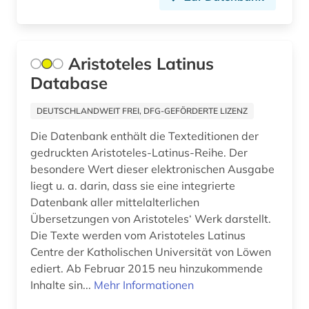
linguistik (3)
literatur (32)
Aristoteles Latinus
literaturwissenschaft (6)
Database
logik (1)
DEUTSCHLANDWEIT FREI, DFG-GEFÖRDERTE LIZENZ
london (1)
Die Datenbank enthält die Texteditionen der
lusitanistik (1)
gedruckten Aristoteles-Latinus-Reihe. Der
besondere Wert dieser elektronischen Ausgabe
lyrik (4)
liegt u. a. darin, dass sie eine integrierte
Datenbank aller mittelalterlichen
majuskel (1)
Übersetzungen von Aristoteles‘ Werk darstellt.
management (1)
Die Texte werden vom Aristoteles Latinus
Centre der Katholischen Universität von Löwen
manuskript (2)
ediert. Ab Februar 2015 neu hinzukommende
Inhalte sin...
Mehr Informationen
matthias (1)