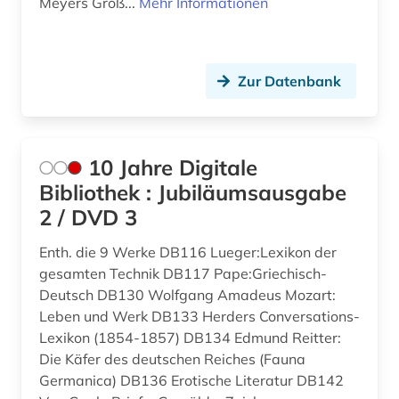
Meyers Groß...
Mehr Informationen
dissertation (2)
drama (4)
Zur Datenbank
e-book (1)
e-book-kollektion (1)
10 Jahre Digitale
ebook (1)
Bibliothek : Jubiläumsausgabe
elektronische zeitschrift (3)
2 / DVD 3
elektronisches buch (25)
Enth. die 9 Werke DB116 Lueger:Lexikon der
gesamten Technik DB117 Pape:Griechisch-
england (1)
Deutsch DB130 Wolfgang Amadeus Mozart:
Leben und Werk DB133 Herders Conversations-
englisch (6)
Lexikon (1854-1857) DB134 Edmund Reitter:
enneades (1)
Die Käfer des deutschen Reiches (Fauna
Germanica) DB136 Erotische Literatur DB142
enzyklopädie (6)