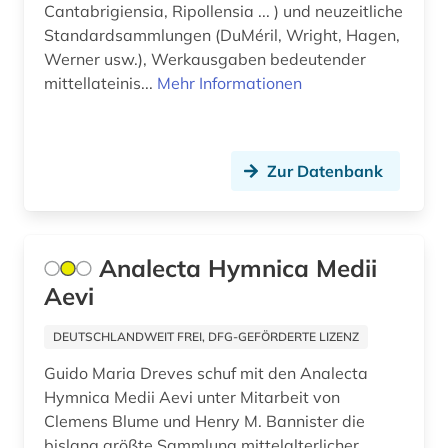
Cantabrigiensia, Ripollensia ... ) und neuzeitliche
hispanistik (3)
Standardsammlungen (DuMéril, Wright, Hagen,
hochschulschrift (2)
Werner usw.), Werkausgaben bedeutender
mittellateinis...
Mehr Informationen
hochschulschriften (1)
humanismus (2)
Zur Datenbank
iberoromanistik (3)
ilias (1)
immanuel (1)
Analecta Hymnica Medii
Aevi
incipit (1)
DEUTSCHLANDWEIT FREI, DFG-GEFÖRDERTE LIZENZ
indogermanische sprachen (2)
Guido Maria Dreves schuf mit den Analecta
indogermanistik (1)
Hymnica Medii Aevi unter Mitarbeit von
Clemens Blume und Henry M. Bannister die
inhaltsverzeichnis (1)
bislang größte Sammlung mittelalterlicher