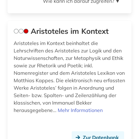
Wie kann ich darauf zugreifen?
kulturmorphologie (1)
▼
kulturwissenschaften (4)
kunst (3)
Aristoteles im Kontext
kupferstich (1)
Aristoteles im Kontext beinhaltet die
Lehrschriften des Aristoteles zur Logik und den
landeskunde (1)
Naturwissenschaften, zur Metaphysik und Ethik
latein (80)
sowie zur Rhetorik und Poetik; inkl.
Namenregister und dem Aristoteles Lexikon von
lateinisch (1)
Matthias Kappes. Die elektronisch neu erfassten
Werke Aristoteles’ folgen in Anordnung und
lateinische kirchenväter (1)
Seiten- bzw. Spalten- und Zeilenzählung der
klassischen, von Immanuel Bekker
lehnwort (1)
herausgegebene...
Mehr Informationen
lehramt (1)
lehrmittel (1)
Zur Datenbank