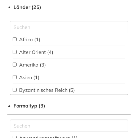
Wissenschaftskunde, Forschung, Hochschul-,
Shibboleth (15)
Länder (25)
Museumswesen (11)
balkanromanistik (1)
▲
Zugriff vor Ort
bayerische staatsbibliothek (1)
bekker (1)
Afrika (1)
beschreibung (1)
Alter Orient (4)
bibel (7)
Amerika (3)
bibliografie (15)
Asien (1)
bibliographie (5)
Byzantinisches Reich (5)
bibliographie 1800-2005 (1)
Deutschland (4)
Formaltyp (3)
▲
biblioteca apostolica vaticana (1)
Europa (7)
bibliothek (4)
Frankreich (3)
biblische studien (1)