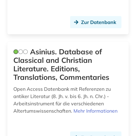
mittlerer osten (1)
morphologie <linguistik> (1)
Zur Datenbank
musikdrama (1)
musikwissenschaft (2)
Asinius. Database of
muße (1)
Classical and Christian
mythologie (7)
Literature. Editions,
Translations, Commentaries
märchen (1)
Open Access Datenbank mit Referenzen zu
münzbildnis (1)
antiker Literatur (8. Jh. v. bis 6. Jh. n. Chr.) -
münze (1)
Arbeitsinstrument für die verschiedenen
Altertumswissenschaften.
Mehr Informationen
münzlegende (1)
nachdichtung (1)