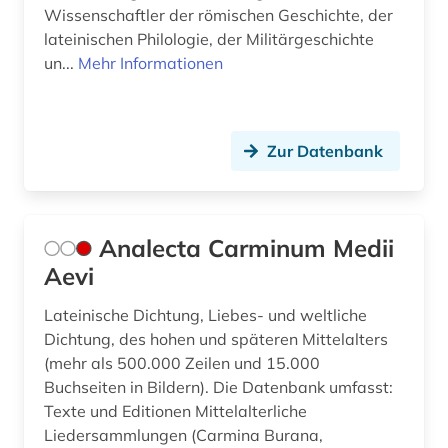
gräzistik (4)
Wissenschaftler der römischen Geschichte, der
lateinischen Philologie, der Militärgeschichte
handbuch (1)
un...
Mehr Informationen
handschrift (17)
handschriften (1)
Zur Datenbank
handschriftenkunde (2)
hebräisch (1)
Analecta Carminum Medii
heiliger (1)
Aevi
held (1)
Lateinische Dichtung, Liebes- und weltliche
hellenismus (1)
Dichtung, des hohen und späteren Mittelalters
(mehr als 500.000 Zeilen und 15.000
heroisierung (1)
Buchseiten in Bildern). Die Datenbank umfasst:
Texte und Editionen Mittelalterliche
heroismus (1)
Liedersammlungen (Carmina Burana,