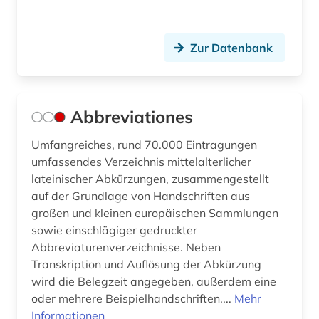
geschichte &lt;1475-1700&gt; (1)
Zur Datenbank
geschichte 1050-1500 (1)
geschichte 1150-1350 (1)
Abbreviationes
geschichte 1300-1600 (2)
Umfangreiches, rund 70.000 Eintragungen
geschichte 1450-1700 (1)
umfassendes Verzeichnis mittelalterlicher
geschichte 1450-1912 (1)
lateinischer Abkürzungen, zusammengestellt
auf der Grundlage von Handschriften aus
geschichte 200-1500 (1)
großen und kleinen europäischen Sammlungen
sowie einschlägiger gedruckter
geschichte 336 v. chr.-31 v. chr. (1)
Abbreviaturenverzeichnisse. Neben
geschichte 353 - 378 (1)
Transkription und Auflösung der Abkürzung
wird die Belegzeit angegeben, außerdem eine
geschichte 400-1200 (1)
oder mehrere Beispielhandschriften....
Mehr
Informationen