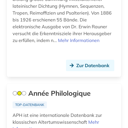
inkunabel (3)
lateinischer Dichtung (Hymnen, Sequenzen,
Tropen, Reimoffizien und Psalterien). Von 1886
inschrift (10)
bis 1926 erschienen 55 Bände. Die
elektronische Ausgabe von Dr. Erwin Rauner
inschriften (1)
versucht die Erkenntnisziele ihrer Herausgeber
intellekt (1)
zu erfüllen, indem n...
Mehr Informationen
interaktion (1)
internetressourcen (1)
Zur Datenbank
islamische studien (1)
israel (2)
Année Philologique
italianistik (3)
TOP-DATENBANK
italien (2)
APH ist eine internationale Datenbank zur
italienisch (2)
klassischen Altertumswissenschaft
Mehr