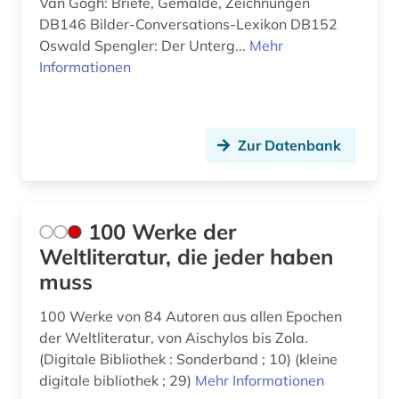
Van Gogh: Briefe, Gemälde, Zeichnungen
DB146 Bilder-Conversations-Lexikon DB152
epigraphik (7)
Oswald Spengler: Der Unterg...
Mehr
Informationen
erschließung (1)
erzählung (1)
ethik (2)
Zur Datenbank
etymologie (2)
europa (4)
100 Werke der
europäische geschichte (1)
Weltliteratur, die jeder haben
muss
europäische kultur (1)
100 Werke von 84 Autoren aus allen Epochen
eustathius, thessalonicensis | gelehrter; klerus;
der Weltliteratur, von Aischylos bis Zola.
bischof; philologe (3)
(Digitale Bibliothek : Sonderband ; 10) (kleine
fabulae (1)
digitale bibliothek ; 29)
Mehr Informationen