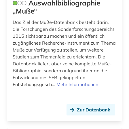
plotinus (1)
Auswahlbibliographie
„Muße“
poetik (1)
Das Ziel der Muße-Datenbank besteht darin,
polen (1)
die Forschungen des Sonderforschungsbereichs
1015 sichtbar zu machen und ein öffentlich
politik (1)
zugängliches Recherche-Instrument zum Thema
politische wissenschaft (1)
Muße zur Verfügung zu stellen, um weitere
Studien zum Themenfeld zu erleichtern. Die
polnisch (1)
Datenbank liefert aber keine komplette Muße-
Bibliographie, sondern aufgrund ihrer an die
porphyrius (1)
Entwicklung des SFB gekoppelten
portugiesisch (1)
Entstehungsgesch...
Mehr Informationen
predigt (1)
prosa (1)
Zur Datenbank
prosopographie (2)