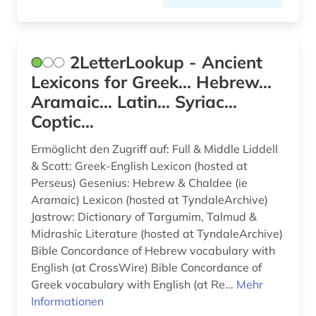
frühdruck (2)
frühe neuzeit (2)
2LetterLookup - Ancient
Lexicons for Greek... Hebrew...
frühes christentum (1)
Aramaic... Latin... Syriac...
frühjudentum (2)
Coptic...
galloromanistik (4)
Ermöglicht den Zugriff auf: Full & Middle Liddell
& Scott: Greek-English Lexicon (hosted at
geistesleben (2)
Perseus) Gesenius: Hebrew & Chaldee (ie
Aramaic) Lexicon (hosted at TyndaleArchive)
geisteswissenschaft (1)
Jastrow: Dictionary of Targumim, Talmud &
geisteswissenschaften (17)
Midrashic Literature (hosted at TyndaleArchive)
Bible Concordance of Hebrew vocabulary with
geowissenschaften (1)
English (at CrossWire) Bible Concordance of
Greek vocabulary with English (at Re...
Mehr
germanistik (2)
Informationen
geschichte (27)