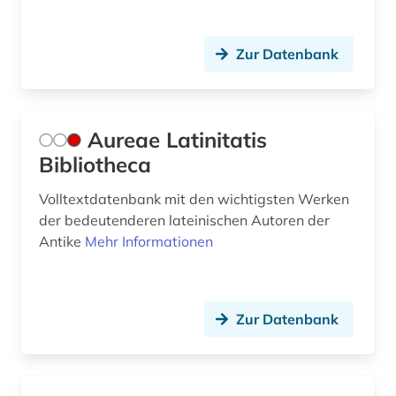
pharmazie (1)
Zur Datenbank
philologie (4)
philosophie (10)
philosophie des mittelalters (1)
Aureae Latinitatis
Bibliotheca
philosopie in der welt des islam (1)
Volltextdatenbank mit den wichtigsten Werken
phöniker (1)
der bedeutenderen lateinischen Autoren der
phönikien (1)
Antike
Mehr Informationen
plato (2)
platon (1)
Zur Datenbank
plinius caecilius secundus, gaius |
schriftsteller; politiker; rechtsanwalt (1)