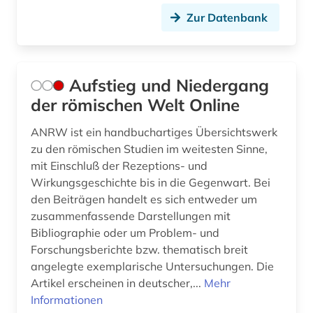
niederlande großbritannien seekrieg (1)
Zur Datenbank
niederlandistik (1)
nikolaus kusanus (1)
Aufstieg und Niedergang
nikolaus von kues (1)
der römischen Welt Online
numismatik (1)
ANRW ist ein handbuchartiges Übersichtswerk
zu den römischen Studien im weitesten Sinne,
odyssee (2)
mit Einschluß der Rezeptions- und
Wirkungsgeschichte bis in die Gegenwart. Bei
online-publikation (3)
den Beiträgen handelt es sich entweder um
online-ressource (1)
zusammenfassende Darstellungen mit
Bibliographie oder um Problem- und
onomasiologie (1)
Forschungsberichte bzw. thematisch breit
angelegte exemplarische Untersuchungen. Die
ontologie (1)
Artikel erscheinen in deutscher,...
Mehr
oper (1)
Informationen