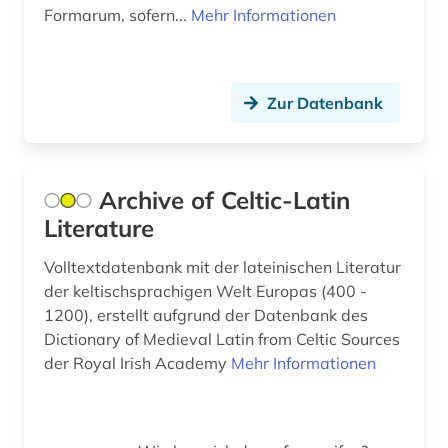
klassische studien (1)
Formarum, sofern...
Mehr Informationen
kolonie (1)
kommentar (6)
Zur Datenbank
konkordanz (12)
konversationslexikon (1)
Archive of Celtic-Latin
koptisch (2)
Literature
koptologie (2)
Volltextdatenbank mit der lateinischen Literatur
korpus (1)
der keltischsprachigen Welt Europas (400 -
1200), erstellt aufgrund der Datenbank des
kosmologie (1)
Dictionary of Medieval Latin from Celtic Sources
der Royal Irish Academy
Mehr Informationen
kriminologie (1)
kultur (3)