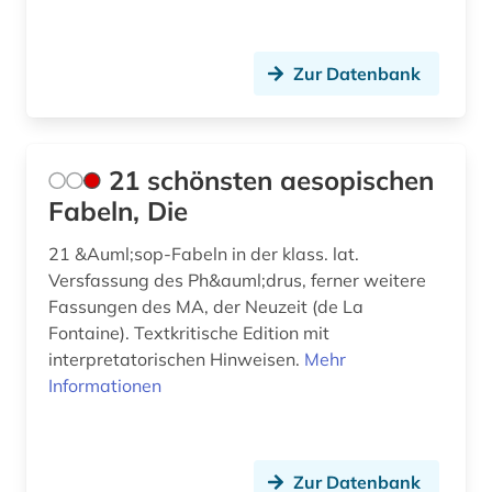
fachliteratur (1)
fid altertumswissenschaften - propylaeum
Zur Datenbank
(11)
fid theologie (1)
flavius | 37-100 | (1)
21 schönsten aesopischen
Fabeln, Die
fluch (1)
21 &Auml;sop-Fabeln in der klass. lat.
forschungsbibliothek (1)
Versfassung des Ph&auml;drus, ferner weitere
Fassungen des MA, der Neuzeit (de La
fragment (5)
Fontaine). Textkritische Edition mit
francesco (1)
interpretatorischen Hinweisen.
Mehr
Informationen
frankreich (1)
französisch (2)
Zur Datenbank
frühchristentum (1)