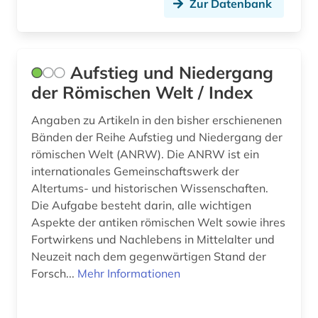
Zur Datenbank
nachlass (1)
nag hammadi (1)
Aufstieg und Niedergang
naher osten (1)
der Römischen Welt / Index
name (1)
Angaben zu Artikeln in den bisher erschienenen
naturalis historia (1)
Bänden der Reihe Aufstieg und Niedergang der
römischen Welt (ANRW). Die ANRW ist ein
naturwissenschaften (3)
internationales Gemeinschaftswerk der
nestle-aland (1)
Altertums- und historischen Wissenschaften.
Die Aufgabe besteht darin, alle wichtigen
neues testament (1)
Aspekte der antiken römischen Welt sowie ihres
Fortwirkens und Nachlebens in Mittelalter und
neugriechische literatur (1)
Neuzeit nach dem gegenwärtigen Stand der
neulatein (5)
Forsch...
Mehr Informationen
neuplatonismus (1)