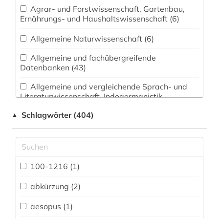
Agrar- und Forstwissenschaft, Gartenbau,
Ernährungs- und Haushaltswissenschaft (6)
Allgemeine Naturwissenschaft (6)
Allgemeine und fachübergreifende
Datenbanken (43)
Allgemeine und vergleichende Sprach- und
Literaturwissenschaft. Indogermanistik.
Außereuropäische Sprachen und Literaturen (65)
Schlagwörter (404)
▲
Anglistik. Amerikanistik (41)
Archäologie (83)
Architektur, Bauingenieur- und
100-1216 (1)
Vermessungswesen (11)
abkürzung (2)
Biologie, Biotechnologie (7)
aesopus (1)
Buch- und Bibliothekswesen,