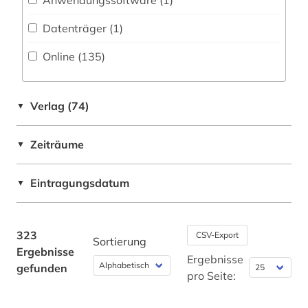
Anwendungssoftware (1
)
Griechenland (2)
biographie (3)
Datenträger (1
)
Griechenland (Altertum) (27)
blogportal (1)
Online (135
)
Großbritannien (3)
book e (1)
Israel (1)
british academy (1)
Verlag (74)
▼
Italien (5)
buchmalerei (1)
Zeiträume
▼
Japan (1)
byzantinisches reich (4)
Niederlande (1)
Eintragungsdatum
▼
byzantinisches ägypten (2)
Oesterreich (1)
byzantinistik (8)
Osmanisches Reich (1)
323
CSV-Export
Sortierung
byzanz (1)
Ergebnisse
Polen (1)
Ergebnisse
gefunden
calderón (1)
pro Seite:
Roemisches Reich (24)
chemie (1)