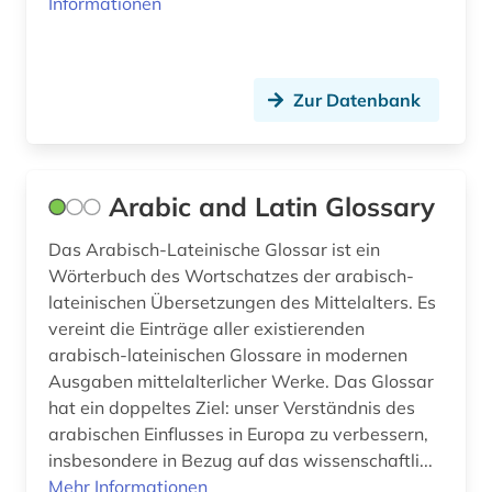
Informationen
japan (1)
jerusalemer talmud (1)
Zur Datenbank
jiddisch (1)
josephus (1)
josephus, flavius | historiker;
Arabic and Latin Glossary
geschichtsschreiber (1)
Das Arabisch-Lateinische Glossar ist ein
jüdischer krieg 66-70 (1)
Wörterbuch des Wortschatzes der arabisch-
lateinischen Übersetzungen des Mittelalters. Es
jüdischer krieg | 66-70| (1)
vereint die Einträge aller existierenden
kaiser (1)
arabisch-lateinischen Glossare in modernen
Ausgaben mittelalterlicher Werke. Das Glossar
kanon (1)
hat ein doppeltes Ziel: unser Verständnis des
arabischen Einflusses in Europa zu verbessern,
kanonessammlung (1)
insbesondere in Bezug auf das wissenschaftli...
Mehr Informationen
kappes (1)