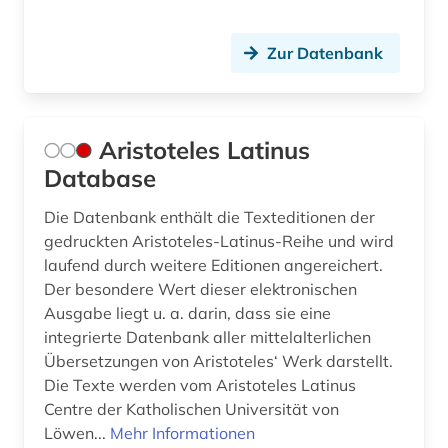
mediävistik (2)
metaphysik (1)
Zur Datenbank
metrik (1)
midrasch (1)
Aristoteles Latinus
Database
migne (1)
minuskel (1)
Die Datenbank enthält die Texteditionen der
gedruckten Aristoteles-Latinus-Reihe und wird
mittel- und neulateinische philologie (2)
laufend durch weitere Editionen angereichert.
Der besondere Wert dieser elektronischen
mittelalter (10)
Ausgabe liegt u. a. darin, dass sie eine
integrierte Datenbank aller mittelalterlichen
mittelgriechisch (2)
Übersetzungen von Aristoteles‘ Werk darstellt.
mittellatein (17)
Die Texte werden vom Aristoteles Latinus
Centre der Katholischen Universität von
mittellateinische literatur (1)
Löwen...
Mehr Informationen