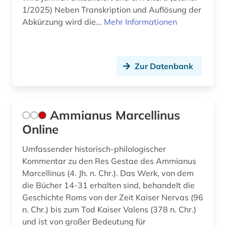
gregorius, nyssenus | bischof (1)
1/2025) Neben Transkription und Auflösung der
Abkürzung wird die...
Mehr Informationen
griechenland (5)
griechenland (2)
griechenland (altertum) (7)
Zur Datenbank
griechenland <altertum> (4)
griechenland altertum (4)
Ammianus Marcellinus
Online
griechisch (38)
griechisch-römisches ägypten (2)
Umfassender historisch-philologischer
Kommentar zu den Res Gestae des Ammianus
griechische grammatik (1)
Marcellinus (4. Jh. n. Chr.). Das Werk, von dem
die Bücher 14-31 erhalten sind, behandelt die
griechische literatur (1)
Geschichte Roms von der Zeit Kaiser Nervas (96
n. Chr.) bis zum Tod Kaiser Valens (378 n. Chr.)
großbritannien (3)
und ist von großer Bedeutung für