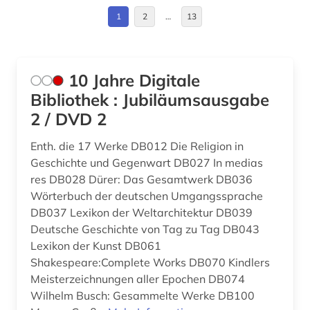
Russland, Sowjetunion (1)
1
2
…
13
christentum (4)
Schweden (1)
christliche literatur (7)
Slowakei (1)
10 Jahre Digitale
coluccio salutati (1)
Spanien (1)
Bibliothek : Jubiläumsausgabe
cristoforo landino (1)
2 / DVD 2
Tschechische Republik (1)
datensammlung (2)
Enth. die 17 Werke DB012 Die Religion in
Vatikanstadt (1)
Geschichte und Gegenwart DB027 In medias
demotisch (1)
res DB028 Dürer: Das Gesamtwerk DB036
deutsch (14)
Wörterbuch der deutschen Umgangssprache
DB037 Lexikon der Weltarchitektur DB039
deutschland (1)
Deutsche Geschichte von Tag zu Tag DB043
Lexikon der Kunst DB061
digitalisat (1)
Shakespeare:Complete Works DB070 Kindlers
digitalisate (1)
Meisterzeichnungen aller Epochen DB074
Wilhelm Busch: Gesammelte Werke DB100
digitalisierung (1)