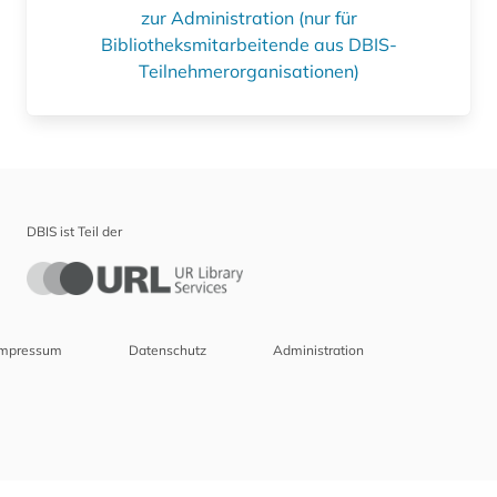
zur Administration (nur für
Bibliotheksmitarbeitende aus DBIS-
Teilnehmerorganisationen)
DBIS ist Teil der
Impressum
Datenschutz
Administration