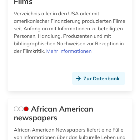
Films
filmgeschichte (7)
Verzeichnis aller in den USA oder mit
amerikanischer Finanzierung produzierten Filme
filmindustrie (2)
seit Anfang an mit Informationen zu beteiligten
filmkritik (2)
Personen, Handlung, Produzenten und mit
bibliographischen Nachweisen zur Rezeption in
filmkunst (1)
der Filmkritik.
Mehr Informationen
filmmusik (1)
filmografie (2)
Zur Datenbank
filmoteca de la unam in mexico city (1)
filmplakat (1)
African American
filmschaffender (2)
newspapers
filmtechnik (1)
African American Newspapers liefert eine Fülle
von Informationen über das kulturelle Leben und
filmverleih (1)