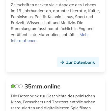
cyberkriminalität (1)
Zeitschriften decken viele Aspekte des Lebens
darstellend kunst (1)
im 19. Jahrhundert ab, darunter Literatur, Kultur,
Feminismus, Politik, Kolonialismus, Sport und
darstellende kunst (10)
Freizeit, Wissenschaft und Medizin. Die
Sammlung umfasst hauptsächlich in England
darsteller (1)
veröffentlichte Materialien, enthält ...
Mehr
Informationen
darwin, charles | naturwissenschaftler;
biologe; geologe (1)
datenauswertung (1)
Zur Datenbank
datenerhebung (1)
datenverarbeitung (1)
35mm.online
ddr (1)
Die Datenbank zur Geschichte des polnischen
ddr-presse (1)
Kinos, Fernsehers und Theaters enthält neben
ddr-zeitungsportal (1)
restaurierten und digitalisierten Spielfilmen