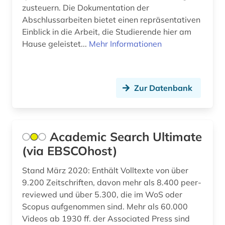
zusteuern. Die Dokumentation der
druck (1)
Abschlussarbeiten bietet einen repräsentativen
Einblick in die Arbeit, die Studierende hier am
druckgrafik (1)
Hause geleistet...
Mehr Informationen
druckschrift (1)
dvd-video (1)
Zur Datenbank
dziga (1)
dänemark (3)
Academic Search Ultimate
dänisch-hallesche mission in tranquebar (1)
(via EBSCOhost)
e-book (2)
Stand März 2020: Enthält Volltexte von über
e-commerce (1)
9.200 Zeitschriften, davon mehr als 8.400 peer-
reviewed und über 5.300, die im WoS oder
e-learning (3)
Scopus aufgenommen sind. Mehr als 60.000
Videos ab 1930 ff. der Associated Press sind
e-tutorial (1)