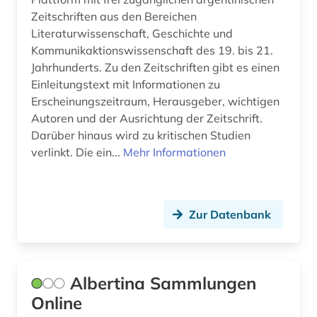
galloromanistik (2)
Zeitschriften aus den Bereichen
gedenktag (1)
Literaturwissenschaft, Geschichte und
Kommunikaktionswissenschaft des 19. bis 21.
geistesgeschichte <1500 - 1800> (1)
Jahrhunderts. Zu den Zeitschriften gibt es einen
Einleitungstext mit Informationen zu
geisteswissenschaft (1)
Erscheinungszeitraum, Herausgeber, wichtigen
geisteswissenschaften (29)
Autoren und der Ausrichtung der Zeitschrift.
Darüber hinaus wird zu kritischen Studien
gender (2)
verlinkt. Die ein...
Mehr Informationen
gender studies (1)
genderstudien (4)
Zur Datenbank
geografie (2)
geographie (1)
Albertina Sammlungen
geowissenschaften (1)
Online