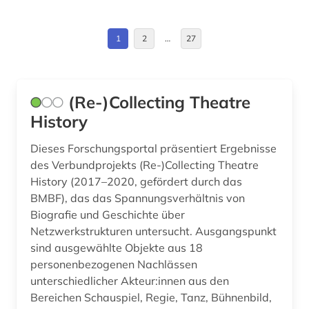
Großbritannien (26)
august wilhelm iffland (1)
Irland (2)
1
2
…
27
ausstellung (1)
Island (2)
australien (1)
Israel (4)
(Re-)Collecting Theatre
av-medien (1)
Italien (6)
History
avantgarde (1)
Japan (2)
Dieses Forschungsportal präsentiert Ergebnisse
bauhaus (1)
des Verbundprojekts (Re-)Collecting Theatre
Kanada (7)
History (2017–2020, gefördert durch das
bedarfsforschung (1)
BMBF), das das Spannungsverhältnis von
Kroatien (1)
beeinträchtigung (1)
Biografie und Geschichte über
Lettland (1)
Netzwerkstrukturen untersucht. Ausgangspunkt
behinderung (1)
sind ausgewählte Objekte aus 18
Liechtenstein (1)
personenbezogenen Nachlässen
belgien (1)
unterschiedlicher Akteur:innen aus den
Luxemburg (2)
Bereichen Schauspiel, Regie, Tanz, Bühnenbild,
ben (1)