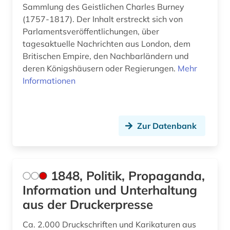
Sammlung des Geistlichen Charles Burney
black theater (1)
(1757-1817). Der Inhalt erstreckt sich von
Parlamentsveröffentlichungen, über
botanik (1)
tagesaktuelle Nachrichten aus London, dem
Britischen Empire, den Nachbarländern und
boulevardpresse (1)
deren Königshäusern oder Regierungen.
Mehr
branchenberichte (2)
Informationen
brasilien (1)
brief (2)
Zur Datenbank
briefsammlung (1)
britannisch (1)
1848, Politik, Propaganda,
broadway (1)
Information und Unterhaltung
aus der Druckerpresse
buch (1)
Ca. 2.000 Druckschriften und Karikaturen aus
buchhandel (1)