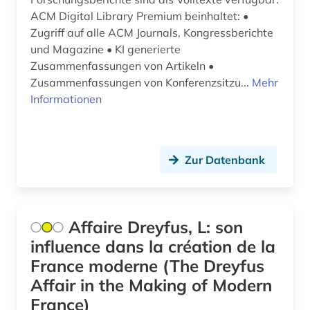
ethnologie (1)
ACM Digital Library Premium beinhaltet: •
europa (10)
Zugriff auf alle ACM Journals, Kongressberichte
und Magazine • KI generierte
europäische geschichte (1)
Zusammenfassungen von Artikeln •
Zusammenfassungen von Konferenzsitzu...
Mehr
europäische kultur (1)
Informationen
europäische union (3)
fachinformationsdienste (1)
Zur Datenbank
fachportal (2)
fachzeitschrift (1)
Affaire Dreyfus, L: son
falschmeldung (1)
influence dans la création de la
fashion (1)
France moderne (The Dreyfus
Affair in the Making of Modern
feminismus (1)
France)