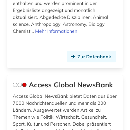
enthalten und werden prominent in der
Ergebnisliste angezeigt und monatlich
earnings calls transkripte (1)
aktualisiert. Abgedeckte Disziplinen: Animal
edition (1)
science, Anthropology, Astronomy, Biology,
Chemist...
Mehr Informationen
elektronik (1)
elektronische bibliothek (1)
Zur Datenbank
elektronische kunst (2)
elektronische publikation (1)
elektronische zeitschrift (7)
Access Global NewsBank
elektronische zeitung (4)
Access Global NewsBank bietet Daten aus über
7000 Nachrichtenquellen und mehr als 200
elektronisches buch (45)
Ländern. Ausgewertet werden Artikel zu
Themen wie Politik, Wirtschaft, Gesundheit,
elektronisches publizieren (1)
Sport, Kultur und Personen. Dabei präsentiert
elektronisches system (1)