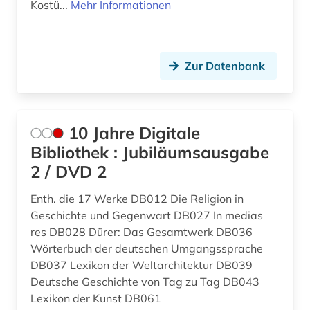
Mittelamerika (1)
Kostü...
Mehr Informationen
bergbau (1)
Niederlande (5)
bergman (1)
Nordamerika (9)
Zur Datenbank
berlin (5)
Oesterreich (19)
berliner klassik (1)
Ostasien (1)
10 Jahre Digitale
berliner nationaltheater (1)
Osteuropa (1)
Bibliothek : Jubiläumsausgabe
berliner zeitung (1)
2 / DVD 2
Polen (4)
bern (1)
Enth. die 17 Werke DB012 Die Religion in
Russland, Sowjetunion (10)
Geschichte und Gegenwart DB027 In medias
bernard (1)
Schweden (3)
res DB028 Dürer: Das Gesamtwerk DB036
bestandsverzeichnis (1)
Wörterbuch der deutschen Umgangssprache
Schweiz (14)
DB037 Lexikon der Weltarchitektur DB039
betriebsführung (1)
Deutsche Geschichte von Tag zu Tag DB043
Skandinavien (1)
Lexikon der Kunst DB061
betriebsorganisation (1)