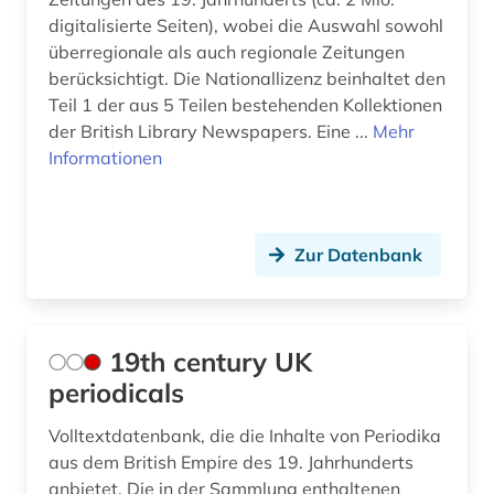
digitalisierte Seiten), wobei die Auswahl sowohl
chemie (10)
überregionale als auch regionale Zeitungen
berücksichtigt. Die Nationallizenz beinhaltet den
china (2)
Teil 1 der aus 5 Teilen bestehenden Kollektionen
der British Library Newspapers. Eine ...
Mehr
choreographie (1)
Informationen
christentum (5)
coaching (1)
Zur Datenbank
comic (6)
comiczeichner (1)
19th century UK
computer (1)
periodicals
computerspiel (3)
Volltextdatenbank, die die Inhalte von Periodika
computertechnik (1)
aus dem British Empire des 19. Jahrhunderts
anbietet. Die in der Sammlung enthaltenen