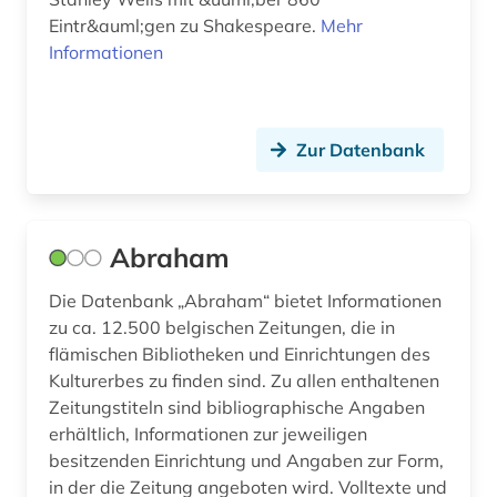
Eintr&auml;gen zu Shakespeare.
Mehr
deutschland <sowjetische zone> (1)
Informationen
deutschlandbild (1)
deutschlandblätter (1)
Zur Datenbank
deutschsprachiger raum (1)
digitalisierung (1)
Abraham
diplomarbeit (1)
Die Datenbank „Abraham“ bietet Informationen
diskriminierung (1)
zu ca. 12.500 belgischen Zeitungen, die in
dissertation (1)
flämischen Bibliotheken und Einrichtungen des
Kulturerbes zu finden sind. Zu allen enthaltenen
district of columbia (1)
Zeitungstiteln sind bibliographische Angaben
erhältlich, Informationen zur jeweiligen
dokumentarfilm (6)
besitzenden Einrichtung und Angaben zur Form,
dokumentation (6)
in der die Zeitung angeboten wird. Volltexte und