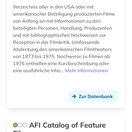
Verzeichnis aller in den USA oder mit
fid darstellende kunst (12)
amerikanischer Beteiligung produzierten Filme
fid jüdische studien (1)
von Anfang an mit Informationen zu den
beteiligten Personen, Handlung, Produzenten
fid lateinamerika (2)
und mit bibliographischen Nachweisen zur
Rezeption in der Filmkritik. Umfassende
fid musikwissenschaft (1)
Abdeckung des amerikanischen Filmtheaters
fid ost-, ostmittel- und südosteuropa (4)
von 1873 bis 1975. Nachweise zu Filmen ab
1976 enthalten eine Kurzbeschreibung oder
fid romanistik (1)
eine ausführliche Inha...
Mehr Informationen
film (112)
filmanalyse (1)
Zur Datenbank
filmarchiv (1)
filmdatenbank (1)
AFI Catalog of Feature
filme (1)