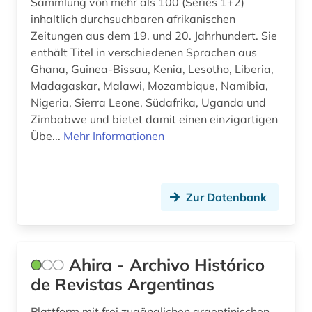
Sammlung von mehr als 100 (Series 1+2)
inhaltlich durchsuchbaren afrikanischen
französische revolution (1)
Zeitungen aus dem 19. und 20. Jahrhundert. Sie
enthält Titel in verschiedenen Sprachen aus
frauen- und geschlechterforschung (1)
Ghana, Guinea-Bissau, Kenia, Lesotho, Liberia,
frauenbewegung (2)
Madagaskar, Malawi, Mozambique, Namibia,
Nigeria, Sierra Leone, Südafrika, Uganda und
frauenforschung (2)
Zimbabwe und bietet damit einen einzigartigen
Übe...
Mehr Informationen
frauengeschichte (1)
freiwillige selbstkontrolle (1)
Zur Datenbank
färöer (1)
führer (3)
führungskraft (1)
Ahira - Archivo Histórico
de Revistas Argentinas
galerie (1)
Plattform mit frei zugänglichen argentinischen