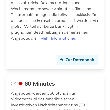
auch zahlreiche Dokumentationen und
defa (1)
Wochenschauen sowie Animationsfilme und
Theateraufführungen, die teilweise exklusiv für
defa-studio für spielfilme (1)
das polnische Fernsehen produziert wurden. Ein
dekorative kunst (1)
großer Vorteil der Datenbank liegt in
prägnanten Beschreibungen der einzelnen
demokratie (1)
Angebote, die...
Mehr Informationen
demoskopie (1)
design (10)
Zur Datenbank
desinformation (1)
desktop publishing (1)
60 Minutes
desktop-publishing (1)
Angeboten werden 350 Stunden an
deutsch (1)
Videomaterial des amerikanischen
investigativen Nachrichtenmagazins „60
deutsche demokratische republik (1)