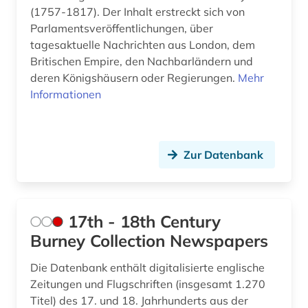
(1757-1817). Der Inhalt erstreckt sich von
bildende kunst (1)
Parlamentsveröffentlichungen, über
tagesaktuelle Nachrichten aus London, dem
bildnis (1)
Britischen Empire, den Nachbarländern und
bildung (6)
deren Königshäusern oder Regierungen.
Mehr
Informationen
bildungsforschung (1)
biodiversität (1)
Zur Datenbank
biograf (1)
biografie (6)
17th - 18th Century
biographie (10)
Burney Collection Newspapers
biographien (1)
Die Datenbank enthält digitalisierte englische
biologie (1)
Zeitungen und Flugschriften (insgesamt 1.270
Titel) des 17. und 18. Jahrhunderts aus der
biowissenschaften (1)