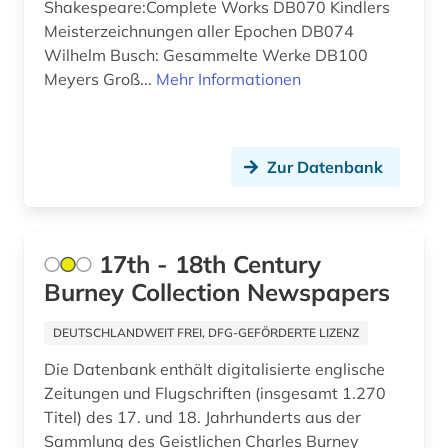
Shakespeare:Complete Works DB070 Kindlers
Spanien (3)
betriebswirtschaft (2)
Meisterzeichnungen aller Epochen DB074
Suedamerika (6)
Wilhelm Busch: Gesammelte Werke DB100
betriebswirtschaftslehre (1)
Meyers Groß...
Mehr Informationen
Suedasien (1)
bibliografie (15)
Suedostasien (2)
bibliographie (13)
Zur Datenbank
Thueringen (1)
bibliothek (1)
Tschechische Republik (1)
biblische studien (1)
USA (41)
17th - 18th Century
bilanz (1)
Burney Collection Newspapers
Ukraine (2)
bild (3)
DEUTSCHLANDWEIT FREI, DFG-GEFÖRDERTE LIZENZ
Ungarn (1)
bildarchiv (1)
Die Datenbank enthält digitalisierte englische
Zeitungen und Flugschriften (insgesamt 1.270
bildbearbeitung (2)
Titel) des 17. und 18. Jahrhunderts aus der
bilddatenbank (7)
Sammlung des Geistlichen Charles Burney