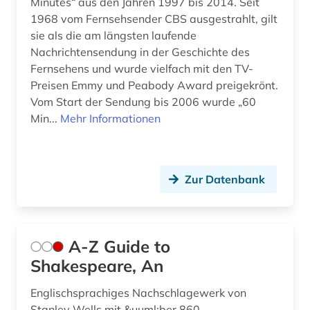
Minutes“ aus den Jahren 1997 bis 2014. Seit
deutsche film ag (2)
1968 vom Fernsehsender CBS ausgestrahlt, gilt
sie als die am längsten laufende
deutsche film gmbh (1)
Nachrichtensendung in der Geschichte des
Fernsehens und wurde vielfach mit den TV-
deutscher presserat (1)
Preisen Emmy und Peabody Award preigekrönt.
Vom Start der Sendung bis 2006 wurde „60
deutsches nationaltheater weimar (1)
Min...
Mehr Informationen
deutsches sprachgebiet (2)
deutschland (22)
Zur Datenbank
deutschland &lt;ddr, motiv&gt; (2)
deutschland (bundesrepublik) (2)
A-Z Guide to
deutschland (ddr) (8)
Shakespeare, An
deutschland <bundesrepublik> (1)
Englischsprachiges Nachschlagewerk von
deutschland <ddr> (1)
Stanley Wells mit &uuml;ber 860