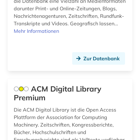
die Datenbank eine Vielzahl an Medienformaten
darunter Print- und Online-Zeitungen, Blogs,
elektronsiches buch (1)
Nachrichtenagenturen, Zeitschriften, Rundfunk-
Transkripte und Videos. Geografisch lassen...
elektrotechnik (2)
Mehr Informationen
energietechnik (1)
england (1)
Zur Datenbank
englisch (5)
enthüllungsjournalismus (1)
ACM Digital Library
entscheidungssammlung (1)
Premium
enzyklopädie (7)
Die ACM Digital Library ist die Open Access
erzählung (1)
Plattform der Association for Computing
Machinery. Zeitschriften, Kongressberichte,
essay (1)
Bücher, Hochschulschriften und
Forschungsberichte sind als Volltexte verfügbar.