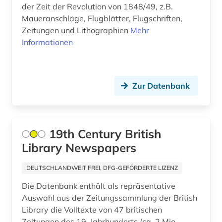
der Zeit der Revolution von 1848/49, z.B.
buchkunst (1)
Maueranschläge, Flugblätter, Flugschriften,
Zeitungen und Lithographien
Mehr
bundesarchiv-bildarchiv (1)
Informationen
burgenland (1)
business (2)
Zur Datenbank
börse (1)
bühnenkünstler (2)
19th Century British
bühnenwerk (1)
Library Newspapers
bürgerbeteiligung (1)
DEUTSCHLANDWEIT FREI, DFG-GEFÖRDERTE LIZENZ
cartoon (1)
Die Datenbank enthält als repräsentative
Auswahl aus der Zeitungssammlung der British
cd-rom (1)
Library die Volltexte von 47 britischen
charles (1809-1882) (1)
Zeitungen des 19. Jahrhunderts (ca. 2 Mio.