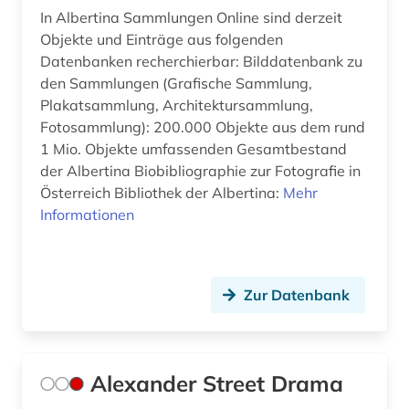
germanistik (3)
In Albertina Sammlungen Online sind derzeit
Objekte und Einträge aus folgenden
geschichte (42)
Datenbanken recherchierbar: Bilddatenbank zu
geschichte &lt;1475-1700&gt; (1)
den Sammlungen (Grafische Sammlung,
Plakatsammlung, Architektursammlung,
geschichte 1450-1700 (1)
Fotosammlung): 200.000 Objekte aus dem rund
1 Mio. Objekte umfassenden Gesamtbestand
geschichte 1690-1783 (1)
der Albertina Biobibliographie zur Fotografie in
geschichte 1800-1900 (1)
Österreich Bibliothek der Albertina:
Mehr
Informationen
geschichte 1817-1980 (1)
geschichte 1850- (1)
Zur Datenbank
geschichte 1860-1870 (1)
geschichte 1860-1910 (1)
geschichte 1871-1901 (1)
Alexander Street Drama