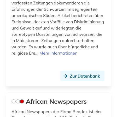
verfassten Zeitungen dokumentieren die
Erfahrungen der Schwarzen im segregierten
forschungsdaten (1)
amerikanischen Süden. Artikel berichteten über
forschungseinrichtung (1)
Ereignisse, deckten Vorfälle von Diskriminierung
und Gewalt auf und widerlegten die
forstwissenschaft (1)
stereotypen Darstellungen von Schwarzen, die
in Mainstream-Zeitungen aufrechterhalten
foto (1)
wurden. Es wurde auch über bürgerliche und
fotoarchiv (1)
religiöse Ere...
Mehr Informationen
fotograf (1)
fotografie (16)
Zur Datenbank
fotografieren (2)
fotozeitschrift (1)
African Newspapers
frankfurter allgemeine (1)
African Newspapers der Firma Readex ist eine
frankreich (6)