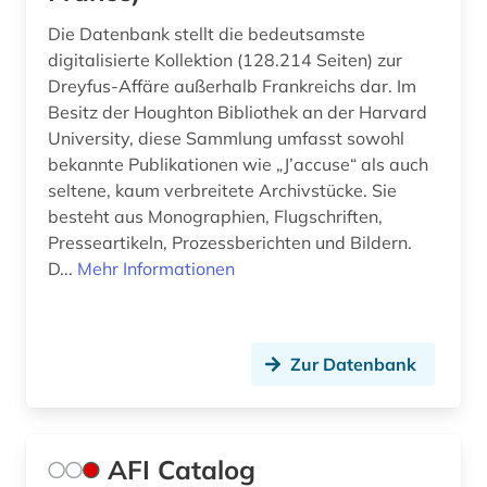
fernsehanstalt (1)
Die Datenbank stellt die bedeutsamste
fernsehen (29)
digitalisierte Kollektion (128.214 Seiten) zur
Dreyfus-Affäre außerhalb Frankreichs dar. Im
fernsehforschung (1)
Besitz der Houghton Bibliothek an der Harvard
University, diese Sammlung umfasst sowohl
fernsehsendung (4)
bekannte Publikationen wie „J’accuse“ als auch
fernsehserien (1)
seltene, kaum verbreitete Archivstücke. Sie
besteht aus Monographien, Flugschriften,
fernsehwerbung (1)
Presseartikeln, Prozessberichten und Bildern.
D...
Mehr Informationen
fest (1)
feuilleton (1)
fid (1)
Zur Datenbank
fid adlr.link für die medien-, kommunikations-
und filmwissenschaft (1)
AFI Catalog
fid asien (1)