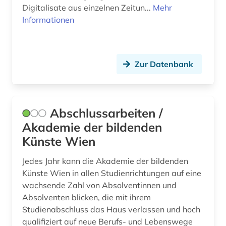
Digitalisate aus einzelnen Zeitun...
Mehr
dokumentenserver (1)
Informationen
douglas (1)
dpa (1)
Zur Datenbank
drama (18)
dramatiker (1)
Abschlussarbeiten /
dramatikerin (1)
Akademie der bildenden
Künste Wien
dramaturgie (1)
drehbuch (3)
Jedes Jahr kann die Akademie der bildenden
Künste Wien in allen Studienrichtungen auf eine
dresden (1)
wachsende Zahl von Absolventinnen und
Absolventen blicken, die mit ihrem
dreyfus-affäre (1)
Studienabschluss das Haus verlassen und hoch
qualifiziert auf neue Berufs- und Lebenswege
drittes reich (1)