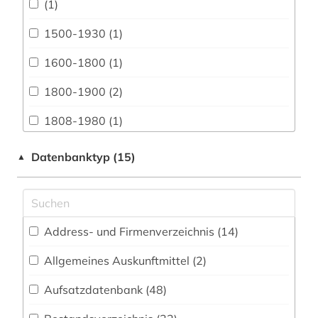
Architektur, Bauingenieur- und
(1)
Vermessungswesen (37)
1500-1930 (1)
Biologie, Biotechnologie (21)
1600-1800 (1)
Buch- und Bibliothekswesen,
Informationswissenschaft (33)
1800-1900 (2)
Chemie und Pharmazie (13)
1808-1980 (1)
Elektrotechnik, Elektronik, Nachrichtentechnik
1848 (1)
Datenbanktyp (15)
▲
(22)
20. jahrhundert (1)
Energietechnik (12)
20.jahrhundert (1)
Ethnologie (57)
Address- und Firmenverzeichnis (14
)
adressbuch (6)
Geographie (28)
Allgemeines Auskunftmittel (2
)
adressverzeichnis (1)
Geowissenschaften (12)
Aufsatzdatenbank (48
)
afrika (1)
Germanistik. Niederlandistik. Skandinavistik
(50)