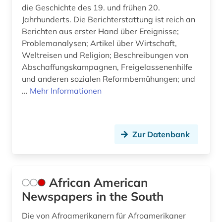
die Geschichte des 19. und frühen 20.
filmwissenschaft (32)
Jahrhunderts. Die Berichterstattung ist reich an
Berichten aus erster Hand über Ereignisse;
filmzeitschrift (3)
Problemanalysen; Artikel über Wirtschaft,
Weltreisen und Religion; Beschreibungen von
filmzensur (1)
Abschaffungskampagnen, Freigelassenenhilfe
filmästhetik (1)
und anderen sozialen Reformbemühungen; und
...
Mehr Informationen
finnland (3)
finnlandschweden (1)
Zur Datenbank
florida (1)
flugblatt (1)
flugfoto (1)
African American
Newspapers in the South
flugschrift (5)
Die von Afroamerikanern für Afroamerikaner
forschung (2)