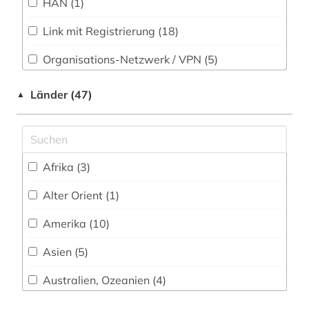
HAN (1)
arabische staaten (2)
Soziologie (95)
Link mit Registrierung (18)
arabistik (1)
Sport (21)
Organisations-Netzwerk / VPN (5)
architektur (11)
Technik (29)
Shibboleth (1)
Länder (47)
architekturgeschichte (1)
▲
Theologie und Religionswissenschaften (43)
Zugriff vor Ort
archiv (4)
Werkstoffwissenschaften und
Fertigungstechnik (20)
archiv der new york times (1)
Afrika (3)
Wirtschaftswissenschaften (88)
archiv für kindertexte eva maria kohl (1)
Alter Orient (1)
Wissenschaftskunde, Forschung, Hochschul-,
archivmaterialien (1)
Museumswesen (18)
Amerika (10)
archäologie (2)
Asien (5)
argentinien (1)
Australien, Ozeanien (4)
asiaten (1)
Baden-Wuerttemberg (1)