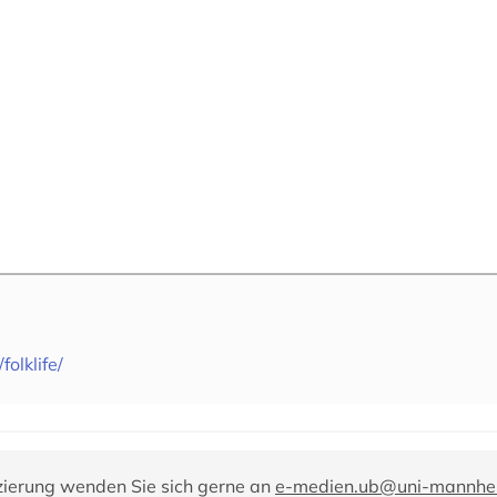
olklife/
zierung wenden Sie sich gerne an
e-medien.ub@uni-mannhe