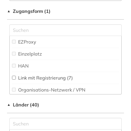
app (2)
Musikwissenschaft (532)
Zugangsform (1)
▲
arabische staaten (1)
Natur- und Umweltschutz (8)
arabistik (1)
Pädagogik (42)
arbeiterbewegung (1)
EZProxy
Philosophie (52)
architektur (3)
Einzelplatz
Physik (17)
archiv (4)
HAN
Politologie (42)
archivbestand (1)
Link mit Registrierung (7)
Psychologie (32)
archäologie (3)
Organisations-Netzwerk / VPN
Rechtswissenschaft (33)
arie (4)
Shibboleth
Länder (40)
▲
Romanistik (32)
armenien (1)
Zugriff vor Ort
Slavistik (25)
artificial life (1)
Soziologie (48)