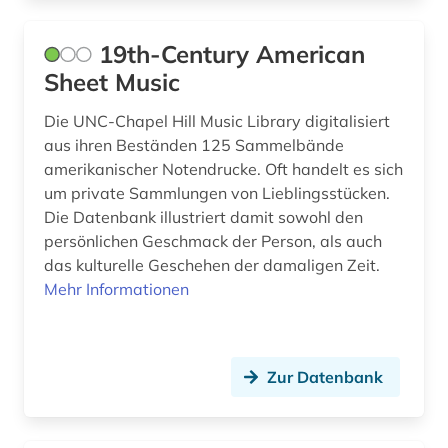
biographien (1)
bittinger (1)
19th-Century American
Sheet Music
bohmen (1)
Die UNC-Chapel Hill Music Library digitalisiert
botanik (1)
aus ihren Beständen 125 Sammelbände
brahms (2)
amerikanischer Notendrucke. Oft handelt es sich
um private Sammlungen von Lieblingsstücken.
brahms, johannes | komponist; pianist (2)
Die Datenbank illustriert damit sowohl den
persönlichen Geschmack der Person, als auch
brahms-institut (2)
das kulturelle Geschehen der damaligen Zeit.
Mehr Informationen
brief (6)
briefsammlung (3)
british academy (1)
Zur Datenbank
british library (1)