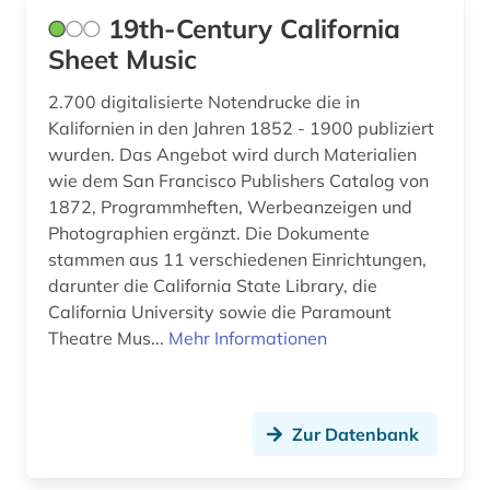
bruckner (1)
19th-Century California
bäumker (1)
Sheet Music
böhmen (1)
2.700 digitalisierte Notendrucke die in
Kalifornien in den Jahren 1852 - 1900 publiziert
bühnenkünstler (1)
wurden. Das Angebot wird durch Materialien
wie dem San Francisco Publishers Catalog von
bühnenmusik (1)
1872, Programmheften, Werbeanzeigen und
bühnentechnik (1)
Photographien ergänzt. Die Dokumente
stammen aus 11 verschiedenen Einrichtungen,
bürgerrechtsbewegung (1)
darunter die California State Library, die
California University sowie die Paramount
carl (1)
Theatre Mus...
Mehr Informationen
carl louis (1831 - 1902) (1)
carl maria von (1)
Zur Datenbank
carl philipp emanuel (3)