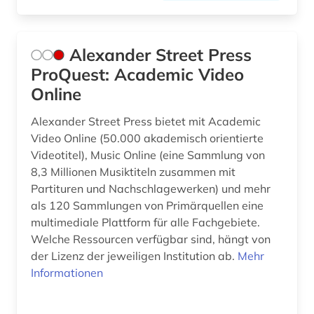
elektronische bibliothek (2)
elektronische zeitschrift (7)
Alexander Street Press
elektronische zeitschrift zeitschriftenaufsatz
(1)
ProQuest: Academic Video
Online
elektronisches buch (25)
Alexander Street Press bietet mit Academic
england (3)
Video Online (50.000 akademisch orientierte
Videotitel), Music Online (eine Sammlung von
englisch (5)
8,3 Millionen Musiktiteln zusammen mit
enzyklopädie (5)
Partituren und Nachschlagewerken) und mehr
als 120 Sammlungen von Primärquellen eine
ephemera (1)
multimediale Plattform für alle Fachgebiete.
Welche Ressourcen verfügbar sind, hängt von
epistulae (1)
der Lizenz der jeweiligen Institution ab.
Mehr
ereignisdaten (1)
Informationen
erstausgabe (1)