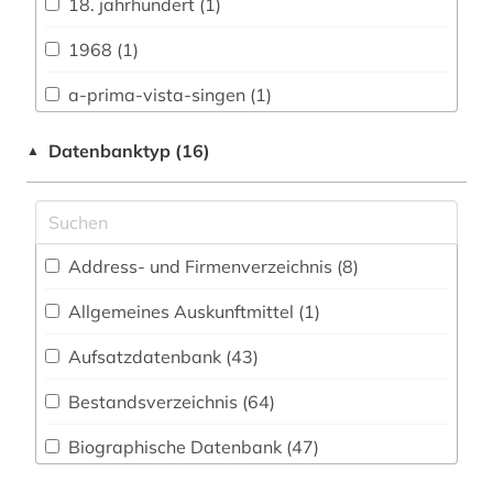
18. jahrhundert (1)
Buch- und Bibliothekswesen,
Informationswissenschaft (33)
1968 (1)
Chemie und Pharmazie (19)
a-prima-vista-singen (1)
Elektrotechnik, Elektronik, Nachrichtentechnik
a-prima-vista-spiel (1)
Datenbanktyp (16)
▲
(11)
adressbuch (1)
Energietechnik (12)
adresse (1)
Ethnologie (40)
Address- und Firmenverzeichnis (8
)
adressverzeichnis (2)
Geographie (32)
Allgemeines Auskunftmittel (1
)
adreßbuch (1)
Geowissenschaften (17)
Aufsatzdatenbank (43
)
afroamerikanische musik (5)
Germanistik. Niederlandistik. Skandinavistik
(54)
Bestandsverzeichnis (64
)
agder (1)
Geschichte (85)
Biographische Datenbank (47
)
agentur (1)
Geschichte der Pädagogik und des
Buchhandelsverzeichnis (14
)