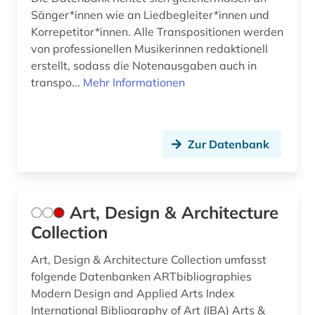
indiana (1)
Sänger*innen wie an Liedbegleiter*innen und
Korrepetitor*innen. Alle Transpositionen werden
indisches theater (1)
von professionellen Musikerinnen redaktionell
instrument (1)
erstellt, sodass die Notenausgaben auch in
transpo...
Mehr Informationen
instrumentalmusiker (2)
instrumentalspiel (1)
Zur Datenbank
international (1)
internationale ferienkurse für neue musik (1)
irland / literatur / irisch (1)
Art, Design & Architecture
Collection
israel (1)
Art, Design & Architecture Collection umfasst
italien (3)
folgende Datenbanken ARTbibliographies
Modern Design and Applied Arts Index
italienisch (1)
International Bibliography of Art (IBA) Arts &