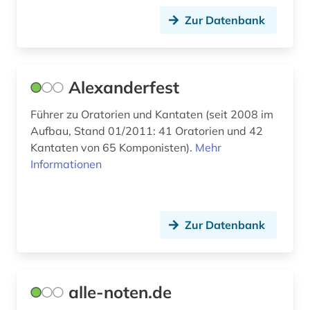
erster weltkrieg (1)
Zur Datenbank
erzählung (1)
ethnomusik (4)
Alexanderfest
europa (2)
Führer zu Oratorien und Kantaten (seit 2008 im
europäische geschichte (1)
Aufbau, Stand 01/2011: 41 Oratorien und 42
Kantaten von 65 Komponisten).
Mehr
evangelisches gesangbuch (2)
Informationen
evolutionary computation (1)
exil (1)
Zur Datenbank
fachdidaktik (1)
fachinformationsdienst (2)
alle-noten.de
familie (3)