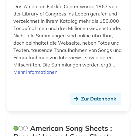
Das American Folklife Center wurde 1967 von
gedenktag (1)
der Library of Congress ins Leben gerufen und
verzeichnet in ihrem Katalog mehr als 150.000
gedichte (1)
Tonaufnahmen und drei Millionen Gegenstände.
gegenkultur (1)
Nicht alle Sammlungen sind online abrufbar,
doch beinhaltet die Webseite, neben Fotos und
gehörbildung (3)
Texten, tausende Tonaufnahmen von Songs und
Filmaufnahmen von Interviews, sowie deren
geisteswissenschaften (21)
Mitschriften. Die Sammlungen werden ergä...
geistliches lied (1)
Mehr Informationen
gelehrter (1)
gender studies (1)
Zur Datenbank
generative ki (1)
geografie (2)
American Song Sheets :
geologie (1)