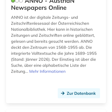
ANNO - AustriaN
Newspapers Online
geschichte 1490-1960 (1)
ANNO ist der digitale Zeitungs- und
geschichte 1535-1820 (1)
Zeitschriftenlesesaal der Österreichischen
geschichte 1600-1995 (1)
Nationalbibliothek. Hier kann in historischen
Zeitungen und Zeitschriften online geblättert,
geschichte 1650-1750 (1)
gelesen und bereits gesucht werden. ANNO
deckt den Zeitraum von 1568-1955 ab. Die
geschichte 1650-1800 (1)
integrierte Volltextsuche die Jahre 1689-1955
(Stand: Jänner 2026). Der Einstieg ist über die
geschichte 1685-1896 (1)
Suche, über eine alphabetische Liste der
geschichte 1690-1783 (1)
Zeitung...
Mehr Informationen
geschichte 1765-1900 (1)
geschichte 1790-1920 (1)
Zur Datenbank
geschichte 1850-1920 (1)
geschichte 1900- (1)