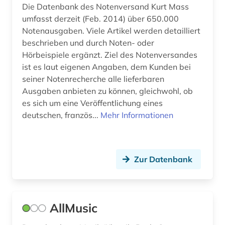
Die Datenbank des Notenversand Kurt Mass
fanzine (1)
umfasst derzeit (Feb. 2014) über 650.000
Notenausgaben. Viele Artikel werden detailliert
feminismus (1)
beschrieben und durch Noten- oder
fernsehen (1)
Hörbeispiele ergänzt. Ziel des Notenversandes
ist es laut eigenen Angaben, dem Kunden bei
fernsehprogramm (1)
seiner Notenrecherche alle lieferbaren
Ausgaben anbieten zu können, gleichwohl, ob
ferruccio busoni (1)
es sich um eine Veröffentlichung eines
deutschen, französ...
Mehr Informationen
fid musikwissenschaft (13)
fid musikwissenschaft (1)
film (12)
Zur Datenbank
filmkunst (1)
filmografie (1)
AllMusic
filmwissenschaft (1)