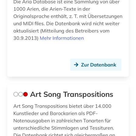
Die Aria Database ist eine Sammlung von über
hochschulschriften (1)
1000 Arien, die Arien-Texte in der
hoffmann (1)
Originalsprache enthält, z. T. mit Übersetzungen
und MIDI files. Die Datenbank wird nicht weiter
hofkapellmeister (1)
aktualisiert (Mitteilung des Betreibers vom
30.9.2013)
Mehr Informationen
human-computer interface (1)
huygens (1)
hymnologie (1)
Zur Datenbank
händel (1)
hörbuch (1)
Art Song Transpositions
iberoromanistik (1)
Art Song Transpositions bietet über 14.000
Kunstlieder und Barockarien als PDF-
igor (1)
Notenausgaben in zahlreichen Tonarten für
inba (1)
unterschiedliche Stimmlagen und Tessituren.
Die Datenbank richtet sich gleichermaßen an