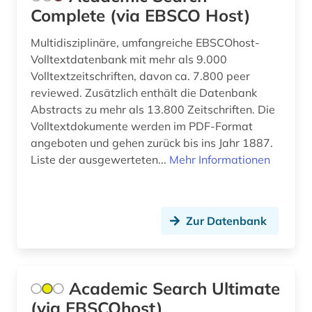
compact-disc (1)
Complete (via EBSCO Host)
computermusik (1)
Multidisziplinäre, umfangreiche EBSCOhost-
Volltextdatenbank mit mehr als 9.000
computerspiel (1)
Volltextzeitschriften, davon ca. 7.800 peer
reviewed. Zusätzlich enthält die Datenbank
conservatorium der musik (1)
Abstracts zu mehr als 13.800 Zeitschriften. Die
coverversion (1)
Volltextdokumente werden im PDF-Format
angeboten und gehen zurück bis ins Jahr 1887.
darstellende kunst (2)
Liste der ausgewerteten...
Mehr Informationen
datenbank (1)
datensammlung (1)
Zur Datenbank
design (2)
design history (1)
Academic Search Ultimate
deutsch (2)
(via EBSCOhost)