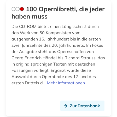
Schweiz (16)
100 Opernlibretti, die jeder
bibliotheksbestand (1)
haben muss
Serbien (1)
bild (1)
Die CD-ROM bietet einen Längsschnitt durch
Spanien (4)
bilddatenbank (1)
das Werk von 50 Komponisten vom
Suedasien (1)
ausgehenden 16. Jahrhundert bis in die ersten
bildnis (1)
zwei Jahrzehnte des 20. Jahrhunderts. Im Fokus
Tschechische Republik (3)
der Ausgabe steht das Opernschaffen von
bildpostkarte (1)
Georg Friedrich Händel bis Richard Strauss, das
Tuerkei (1)
in originalsprachigen Texten mit deutschen
bildung (1)
Fassungen vorliegt. Ergänzt wurde diese
USA (12)
bildungsforschung (1)
Auswahl durch Operntexte des 17. und des
ersten Drittels d...
Mehr Informationen
biografie (13)
biografien 1901 - 2000 (1)
Zur Datenbank
biographie (16)