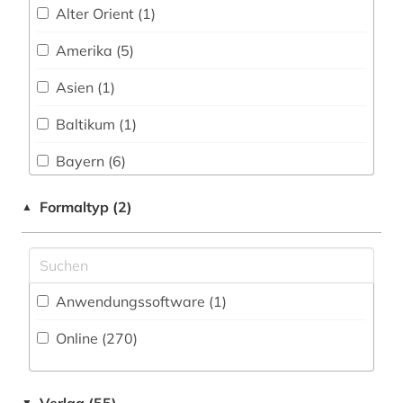
audiotechnik (1)
Alter Orient (1)
Sport (17)
aufführung (4)
Amerika (5)
Technik (20)
aufführungsgeschichte deutschland 1770-
Asien (1)
1830 (1)
Theologie und Religionswissenschaften (58)
Baltikum (1)
aufführungsmaterial (4)
Werkstoffwissenschaften und
Fertigungstechnik (11)
Bayern (6)
aufsatz (1)
Wirtschaftswissenschaften (34)
Berlin (1)
Formaltyp (2)
▲
augsburg (1)
Wissenschaftskunde, Forschung, Hochschul-,
Bosnien-Herzegowina (1)
ausbildung (3)
Museumswesen (21)
Daenemark (4)
ausstellung (1)
Anwendungssoftware (1
)
Deutschland (66)
autograph (1)
Online (270
)
Deutschland (DDR) (1)
autor (1)
Europa (9)
avantgarde (1)
▼