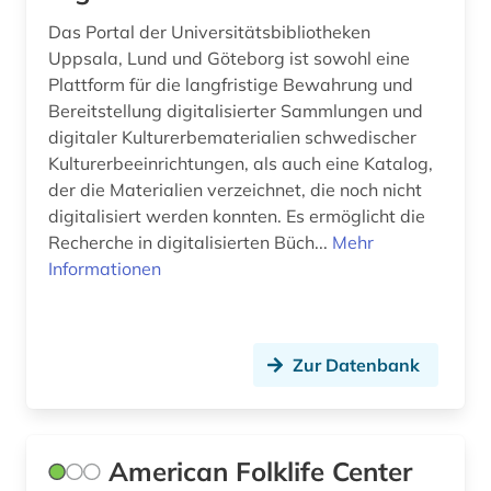
franz (2)
Das Portal der Universitätsbibliotheken
französisch (1)
Uppsala, Lund und Göteborg ist sowohl eine
Plattform für die langfristige Bewahrung und
frauenbefreiung (1)
Bereitstellung digitalisierter Sammlungen und
digitaler Kulturerbematerialien schwedischer
frauenforschung (2)
Kulturerbeeinrichtungen, als auch eine Katalog,
frauengeschichte (1)
der die Materialien verzeichnet, die noch nicht
digitalisiert werden konnten. Es ermöglicht die
frescobaldi (1)
Recherche in digitalisierten Büch...
Mehr
Informationen
fux (1)
förderpreis für deutsche wissenschaftler im g.
w. leibniz-programm (1)
Zur Datenbank
führer (2)
fürstenhaus (1)
American Folklife Center
fürstlich waldecksche hofbibliothek (1)