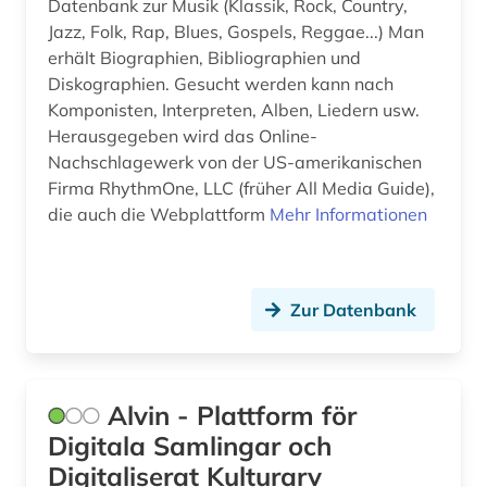
Datenbank zur Musik (Klassik, Rock, Country,
finanzwissenschaft (1)
Jazz, Folk, Rap, Blues, Gospels, Reggae...) Man
erhält Biographien, Bibliographien und
finnland (1)
Diskographien. Gesucht werden kann nach
Komponisten, Interpreten, Alben, Liedern usw.
finnlandschwedisch (1)
Herausgegeben wird das Online-
Nachschlagewerk von der US-amerikanischen
flugblattlied (1)
Firma RhythmOne, LLC (früher All Media Guide),
flötenmusik (1)
die auch die Webplattform
Mehr Informationen
forschung (2)
forschungs- und gedenkstätte heinrich-
Zur Datenbank
schütz-haus (köstritz) (1)
fotografie (3)
frankfurt (1)
Alvin - Plattform för
Digitala Samlingar och
frankreich (1)
Digitaliserat Kulturarv