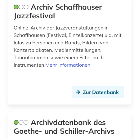
Archiv Schaffhauser
gesundheit &amp; ernährung (1)
Jazzfestival
girolamo (1)
Online-Archiv der Jazzveranstaltungen in
Schaffhausen (Festival, Einzelkonzerte) u.a. mit
gluck (1)
Infos zu Personen und Bands, Bildern von
Konzertplakaten, Medienmitteilungen,
grafik (1)
Tonaufnahmen sowie einem Filter nach
graphik (1)
Instrumenten
Mehr Informationen
gregorianischer gesang (2)
griechenland (1)
Zur Datenbank
großbritannien (8)
gruppenspiel (1)
Archivdatenbank des
gruß (1)
Goethe- und Schiller-Archivs