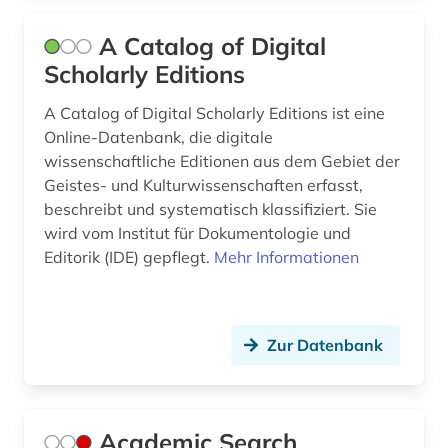
casa monzino (1)
A Catalog of Digital
chemie (6)
Scholarly Editions
choral (3)
A Catalog of Digital Scholarly Editions ist eine
choralbearbeitung (3)
Online-Datenbank, die digitale
wissenschaftliche Editionen aus dem Gebiet der
choralsatz (1)
Geistes- und Kulturwissenschaften erfasst,
beschreibt und systematisch klassifiziert. Sie
choreographie (1)
wird vom Institut für Dokumentologie und
chorgesang (1)
Editorik (IDE) gepflegt.
Mehr Informationen
chormusik (3)
christoph willibald (1)
Zur Datenbank
clara (1)
cognitive neuroscience (1)
Academic Search