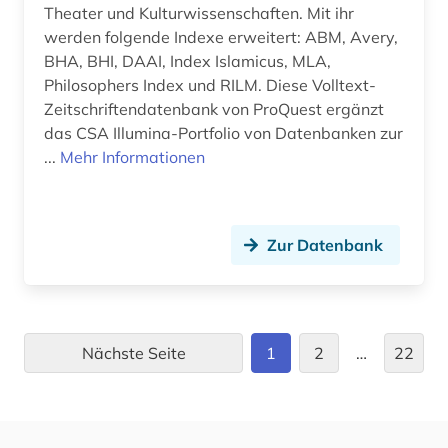
Theater und Kulturwissenschaften. Mit ihr
johannes (1)
werden folgende Indexe erweitert: ABM, Avery,
johannes brahms (1)
BHA, BHI, DAAI, Index Islamicus, MLA,
Philosophers Index und RILM. Diese Volltext-
jojk (1)
Zeitschriftendatenbank von ProQuest ergänzt
das CSA Illumina-Portfolio von Datenbanken zur
jonson (1)
...
Mehr Informationen
josephine (1)
juden (1)
Zur Datenbank
jugendkultur (2)
jüdische studien (1)
kalifornien (1)
Nächste Seite
1
2
…
22
kanada (1)
kantate (2)