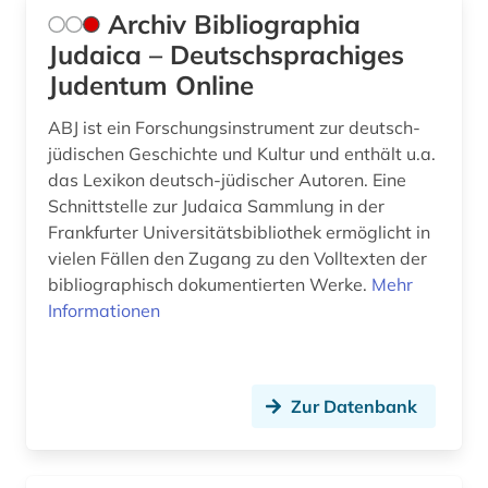
Archiv Bibliographia
geschichte 1914-1918 (1)
Judaica – Deutschsprachiges
Judentum Online
geschichte 1933-1945 (1)
ABJ ist ein Forschungsinstrument zur deutsch-
geschichte 1945-2004 (1)
jüdischen Geschichte und Kultur und enthält u.a.
geschichte <1475-1700> (1)
das Lexikon deutsch-jüdischer Autoren. Eine
Schnittstelle zur Judaica Sammlung in der
geschichte <1700-1800> (1)
Frankfurter Universitätsbibliothek ermöglicht in
vielen Fällen den Zugang zu den Volltexten der
geschichte <1700-1824> (1)
bibliographisch dokumentierten Werke.
Mehr
geschichte <1701-1800> (1)
Informationen
geschichte des theater (1)
geschichtswissenschaft (1)
Zur Datenbank
geschlechterforschung (3)
gesellschaft der musikfreunde in wien (1)