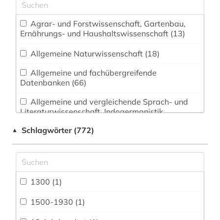
Agrar- und Forstwissenschaft, Gartenbau,
Ernährungs- und Haushaltswissenschaft (13)
Allgemeine Naturwissenschaft (18)
Allgemeine und fachübergreifende
Datenbanken (66)
Allgemeine und vergleichende Sprach- und
Literaturwissenschaft. Indogermanistik.
Außereuropäische Sprachen und Literaturen (62)
Schlagwörter (772)
▲
Anglistik. Amerikanistik (57)
Archäologie (29)
Architektur, Bauingenieur- und
1300 (1)
Vermessungswesen (28)
1500-1930 (1)
Biologie, Biotechnologie (22)