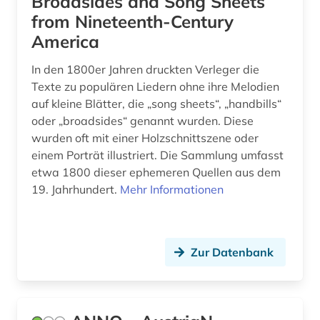
Broadsides and Song Sheets
from Nineteenth-Century
georg friedrich (1)
America
georg philipp (1)
In den 1800er Jahren druckten Verleger die
germanistik (1)
Texte zu populären Liedern ohne ihre Melodien
auf kleine Blätter, die „song sheets“, „handbills“
gesamtausgabe (8)
oder „broadsides“ genannt wurden. Diese
wurden oft mit einer Holzschnittszene oder
gesangbuch (1)
einem Porträt illustriert. Die Sammlung umfasst
gesangstechnik (1)
etwa 1800 dieser ephemeren Quellen aus dem
19. Jahrhundert.
Mehr Informationen
gesangunterricht (1)
geschichte (30)
Zur Datenbank
geschichte 1000-1500 (1)
geschichte 1450-1800 (1)
geschichte 1488-1630 (1)