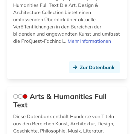
jazz (16)
Humanities Full Text Die Art, Design &
Architecture Collection bietet einen
jazz-festival (2)
umfassenden Überblick über aktuelle
Veröffentlichungen in den Bereichen der
jazzband (1)
bildenden und angewandten Kunst und umfasst
jazzmusiker (1)
die ProQuest-Fachindi...
Mehr Informationen
johann adolf (1)
johann adolph (1)
Zur Datenbank
johann christian (2)
johann christoph friedrich (2)
Arts & Humanities Full
johann joseph (1)
Text
johann sebastian (4)
Diese Datenbank enthält Hunderte von Titeln
aus den Bereichen Kunst, Architektur, Design,
johann sebastian bach (2)
Geschichte, Philosophie, Musik, Literatur,