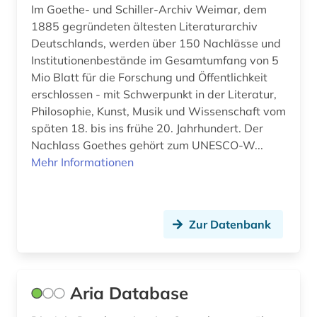
hampartsoum (1)
Im Goethe- und Schiller-Archiv Weimar, dem
1885 gegründeten ältesten Literaturarchiv
handbuch (2)
Deutschlands, werden über 150 Nachlässe und
handschrift (1)
Institutionenbestände im Gesamtumfang von 5
Mio Blatt für die Forschung und Öffentlichkeit
harmonie (musik) (1)
erschlossen - mit Schwerpunkt in der Literatur,
Philosophie, Kunst, Musik und Wissenschaft vom
harmonielehre (1)
späten 18. bis ins frühe 20. Jahrhundert. Der
Nachlass Goethes gehört zum UNESCO-W...
harmonik (1)
Mehr Informationen
hasse (1)
heinrich (2)
Zur Datenbank
hessisches staatsarchiv marburg (1)
hispanistik (1)
Aria Database
hochschulschrift (2)