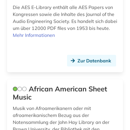
Die AES E-Library enthält alle AES Papers von
digitale noten (6)
Kongressen sowie die Inhalte des Journal of the
Audio Engineering Society. Es handelt sich dabei
digitale noten (2)
um über 12000 PDF files von 1953 bis heute.
digitalisat (1)
Mehr Informationen
digitalisierung (3)
discovery service (1)
Zur Datenbank
diskografie (2)
diskographie (1)
African American Sheet
disposition <orgel> (1)
Music
dissertation (3)
Musik von Afroamerikanern oder mit
afroamerikanischem Bezug aus der
doria pamphili (1)
Notensammlung der John Hay Library an der
Brown University, der Bibliothek mit den
drama (3)