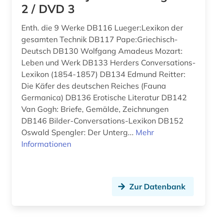
2 / DVD 3
Niederlande (1)
behinderung (1)
Enth. die 9 Werke DB116 Lueger:Lexikon der
Norwegen (3)
ben (1)
gesamten Technik DB117 Pape:Griechisch-
Oesterreich (13)
Deutsch DB130 Wolfgang Amadeus Mozart:
berlin (1)
Leben und Werk DB133 Herders Conversations-
Osmanisches Reich (1)
Lexikon (1854-1857) DB134 Edmund Reitter:
bestand (1)
Die Käfer des deutschen Reiches (Fauna
Ostasien (1)
Germanica) DB136 Erotische Literatur DB142
betriebswirtschaftslehre (1)
Van Gogh: Briefe, Gemälde, Zeichnungen
Polen (1)
bibel (1)
DB146 Bilder-Conversations-Lexikon DB152
Rumänien (1)
Oswald Spengler: Der Unterg...
Mehr
bibliografie (26)
Informationen
Sachsen (1)
bibliografie 1907-2005 (1)
Sachsen-Anhalt (1)
bibliographie (34)
Zur Datenbank
Schleswig-Holstein (2)
bibliothek (2)
Schweden (12)
bibliothek der hansestadt lübeck (1)