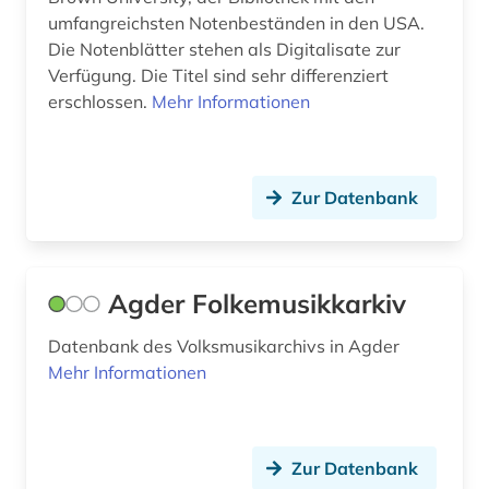
umfangreichsten Notenbeständen in den USA.
dresden (4)
Die Notenblätter stehen als Digitalisate zur
Verfügung. Die Titel sind sehr differenziert
drittes reich (3)
erschlossen.
Mehr Informationen
dvd-video (1)
dynastie (1)
Zur Datenbank
dänemark (1)
dänisch (1)
Agder Folkemusikkarkiv
e-learning (2)
Datenbank des Volksmusikarchivs in Agder
e.t.a. (1)
Mehr Informationen
edition (6)
elektroakustische musik (1)
Zur Datenbank