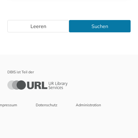
Leeren
Suchen
DBIS ist Teil der
Impressum
Datenschutz
Administration