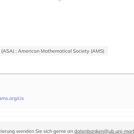
n (ASA) ; American Mathematical Society (AMS)
ams.org/cis
zierung wenden Sie sich gerne an
datenbanken@ub.uni-mar