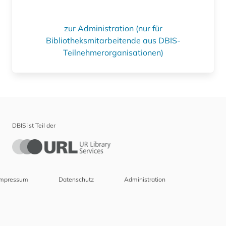
zur Administration (nur für
Bibliotheksmitarbeitende aus DBIS-
Teilnehmerorganisationen)
DBIS ist Teil der
Impressum
Datenschutz
Administration