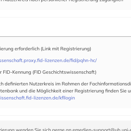
rierung erforderlich
(Link mit Registrierung)
ssenschaft.proxy.fid-lizenzen.de/fid/pqhn-hc/
er FID-Kennung (FID Geschichtswissenschaft)
ich definierten Nutzerkreis im Rahmen der Fachinformationsd
enbank und die Möglichkeit einer Registrierung finden Sie u
issenschaft.fid-lizenzen.de/kfllogin
zierung wenden Sie sich gerne an
emedien-support@ub.uni