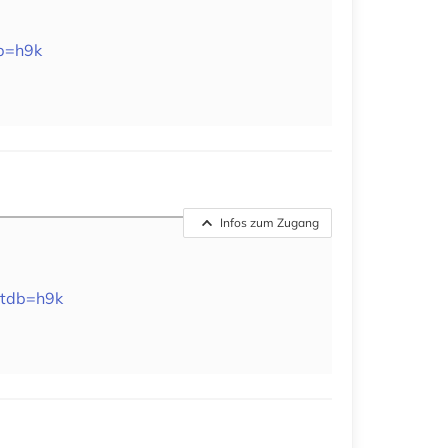
db=h9k
Infos zum Zugang
ltdb=h9k