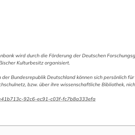
tenbank wird durch die Förderung der Deutschen Forschungs
ßischer Kulturbesitz organisiert.
 der Bundesrepublik Deutschland können sich persönlich für 
chschulnetz, bzw. über ihre wissenschaftliche Bibliothek, nic
han/e41b713c-92c6-ec91-c03f-fc7b8a333efa