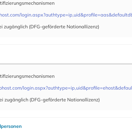
tifizierungsmechanismen
ohost.com/login.aspx?authtype=ip,uid&profile=aas&default
ei zugänglich (DFG-geförderte Nationallizenz)
tifizierungsmechanismen
cohost.com/login.aspx?authtype=ip,uid&profile=ehost&defau
ei zugänglich (DFG-geförderte Nationallizenz)
elpersonen