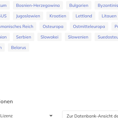
ikum
Bosnien-Herzegowina
Bulgarien
Byzantini
GUS
Jugoslawien
Kroatien
Lettland
Litauen
manisches Reich
Osteuropa
Ostmitteleuropa
P
nion
Serbien
Slowakei
Slowenien
Suedoste
n
Belarus
tionen
 Lizenz
Zur Datenbank-Ansicht de