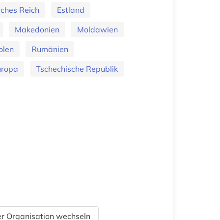
sches Reich
Estland
Makedonien
Moldawien
olen
Rumänien
uropa
Tschechische Republik
r Organisation wechseln