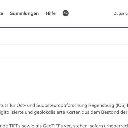
te
Sammlungen
Hilfe
Zugang
EN
ituts für Ost- und Südosteuropaforschung Regensburg (IOS) 
digitalisierte und geolokalisierte Karten aus dem Bestand der
ende TIFFs sowie als GeoTIFFs vor, stehen, sofern urheberrec