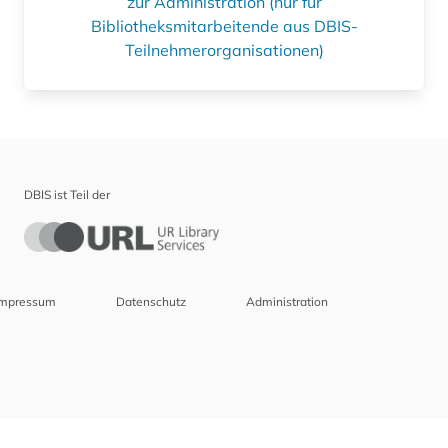
zur Administration (nur für
Bibliotheksmitarbeitende aus DBIS-
Teilnehmerorganisationen)
DBIS ist Teil der
Impressum
Datenschutz
Administration