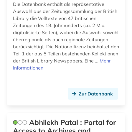
baden (1)
Die Datenbank enthält als repräsentative
Ungarn (4)
Auswahl aus der Zeitungssammlung der British
baden-württemberg (4)
Library die Volltexte von 47 britischen
Vatikanstadt (2)
balkan (1)
Zeitungen des 19. Jahrhunderts (ca. 2 Mio.
digitalisierte Seiten), wobei die Auswahl sowohl
Zypern (2)
barbosa (1)
überregionale als auch regionale Zeitungen
berücksichtigt. Die Nationallizenz beinhaltet den
bayerische staatsbibliothek (1)
Teil 1 der aus 5 Teilen bestehenden Kollektionen
der British Library Newspapers. Eine ...
bayern (8)
Mehr
Informationen
bayern. bayerische staatsregierung (2)
bayern. bayerisches staatsministerium der
finanzen (1)
Zur Datenbank
bayern. bayerisches staatsministerium der
justiz (1)
bayern. bayerisches staatsministerium für
Abhilekh Patal : Portal for
unterricht und kultus (1)
Access to Archives and