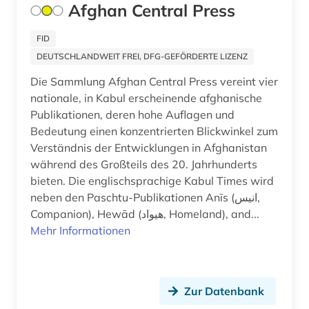
Afghan Central Press
design (3)
FID
deutsch (4)
DEUTSCHLANDWEIT FREI, DFG-GEFÖRDERTE LIZENZ
deutsch-deutsche beziehungen (1)
Die Sammlung Afghan Central Press vereint vier
nationale, in Kabul erscheinende afghanische
deutsche landesgeschichte (1)
Publikationen, deren hohe Auflagen und
deutscher bund. bundestag (1)
Bedeutung einen konzentrierten Blickwinkel zum
Verständnis der Entwicklungen in Afghanistan
deutscher gewerkschaftsbund (1)
während des Großteils des 20. Jahrhunderts
bieten. Die englischsprachige Kabul Times wird
deutsches institut für menschenrechte (1)
neben den Paschtu-Publikationen Anīs (انیس,
deutsches sprachgebiet (2)
Companion), Hewād (هیواد, Homeland), and...
Mehr Informationen
deutschland (43)
deutschland (bundesrepublik) (1)
Zur Datenbank
deutschland (bundesrepublik). statistisches
bundesamt (1)