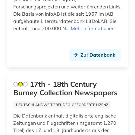
asien (6)
Norwegen (4)
Forschungsprojekten und weiterführenden Links.
Die Basis von InfoAB ist die seit 1967 im IAB
asien-pazifik (1)
Oesterreich (10)
aufgebaute Literaturdatenbank LitDokAB. Sie
enthält rund 200.000 N...
Mehr Informationen
asienforschung (2)
Osmanisches Reich (1)
asyl (6)
Ostasien (9)
asylbewerber (1)
Zur Datenbank
Osteuropa (24)
asylbewerberleistungsrecht (1)
Ostmitteleuropa (10)
asylrecht (2)
Palaestina (6)
17th - 18th Century
Burney Collection Newspapers
asylverfahren (2)
Polen (11)
atlas (3)
Portugal (3)
DEUTSCHLANDWEIT FREI, DFG-GEFÖRDERTE LIZENZ
Die Datenbank enthält digitalisierte englische
atmosphäre (1)
Rheinland-Pfalz (3)
Zeitungen und Flugschriften (insgesamt 1.270
atomare bedrohung (1)
Rumänien (6)
Titel) des 17. und 18. Jahrhunderts aus der