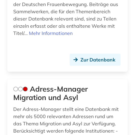
der Deutschen Frauenbewegung. Beiträge aus
bundesrepublik deutschland 1949-1990 (1)
Sammelwerken, die für den Themenbereich
dieser Datenbank relevant sind, sind zu Teilen
bundesstiftung zur aufarbeitung der sed-
einzeln erfasst oder als enthaltene Werke mit
diktatur (1)
Titel/...
Mehr Informationen
bundestag (4)
bundestagswahl (1)
Zur Datenbank
bundesversammlung (1)
bundesverwaltung (1)
Adress-Manager
business (1)
Migration und Asyl
bücher (1)
Der Adress-Manager stellt eine Datenbank mit
bürgerkrieg (1)
mehr als 5000 relevanten Adressen rund um
das Thema Migration und Asyl zur Verfügung.
bürgerkrieg libanon (1)
Berücksichtigt werden folgende Institutionen: -