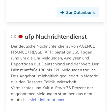
diplomatische vertretung (2)
Zur Datenbank
discovery service (1)
discovery system (1)
afp Nachrichtendienst
diskriminierung (1)
Der deutsche Nachrichtendienst von AGENCE
diskussion (1)
FRANCE PRESSE (AFP) bietet an 365 Tagen
dissens (1)
rund um die Uhr Meldungen, Analysen und
Reportagen aus Deutschland und der Welt. Der
dissertation (2)
Dienst umfaßt 180 bis 220 Meldungen täglich.
Das Angebot ist inhaltlich gegliedert in Material
dokument (3)
aus den Ressorts Politik, Wirtschaft,
dokumentation (7)
Vermischtes und Kultur. Etwa 35 Prozent der
angebotenen Meldungen stammen aus dem
dokumente (1)
deutsch...
Mehr Informationen
dokumentenserver (2)