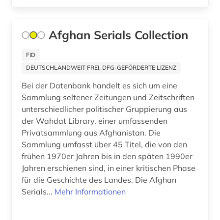
deutschland (ddr) (5)
Afghan Serials Collection
deutschland (ddr). ministerium für
staatssicherheit (1)
FID
DEUTSCHLANDWEIT FREI, DFG-GEFÖRDERTE LIZENZ
deutschland <bundesrepublik> (1)
Bei der Datenbank handelt es sich um eine
deutschland <ddr> (1)
Sammlung seltener Zeitungen und Zeitschriften
unterschiedlicher politischer Gruppierung aus
deutschland <deutsches reich> (1)
der Wahdat Library, einer umfassenden
deutschland <sowjetische zone> (1)
Privatsammlung aus Afghanistan. Die
Sammlung umfasst über 45 Titel, die von den
deutschland bundestag (2)
frühen 1970er Jahren bis in den späten 1990er
Jahren erschienen sind, in einer kritischen Phase
deutschland statistik (1)
für die Geschichte des Landes. Die Afghan
deutschland. bundesrat (1)
Serials...
Mehr Informationen
deutschland. deutscher bundestag (1)