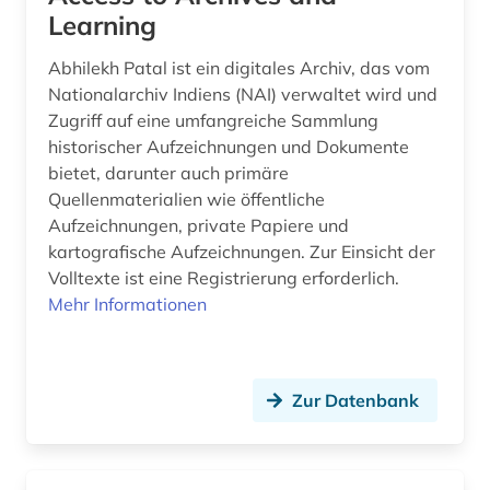
bayern. bayerisches staatsministerium für
Learning
wissenschaft und kunst (1)
Abhilekh Patal ist ein digitales Archiv, das vom
behörde (20)
Nationalarchiv Indiens (NAI) verwaltet wird und
Zugriff auf eine umfangreiche Sammlung
beitrittsstaaten (1)
historischer Aufzeichnungen und Dokumente
bietet, darunter auch primäre
bekämpfung (1)
Quellenmaterialien wie öffentliche
belarus (4)
Aufzeichnungen, private Papiere und
kartografische Aufzeichnungen. Zur Einsicht der
belgien (4)
Volltexte ist eine Registrierung erforderlich.
Mehr Informationen
bergbau (1)
berlin (5)
beruf (1)
Zur Datenbank
berufliche arbeit (1)
berufliche fortbildung (1)