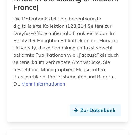
daten (2)
France)
datenanalyse (1)
Die Datenbank stellt die bedeutsamste
digitalisierte Kollektion (128.214 Seiten) zur
datenauswertung (1)
Dreyfus-Affäre außerhalb Frankreichs dar. Im
Besitz der Houghton Bibliothek an der Harvard
datensammlung (5)
University, diese Sammlung umfasst sowohl
ddr (6)
bekannte Publikationen wie „J’accuse“ als auch
seltene, kaum verbreitete Archivstücke. Sie
debatte (2)
besteht aus Monographien, Flugschriften,
Presseartikeln, Prozessberichten und Bildern.
demographie (11)
D...
Mehr Informationen
demokratie (5)
demokratisierung (1)
Zur Datenbank
demoskopie (4)
denkfabrik (1)