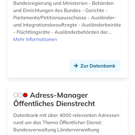
Bundesregierung und Ministerien - Behörden
bürgerrechtsbewegung (9)
und Einrichtungen des Bundes - Gerichte -
bürgerschaft (1)
Parlamente/Petitionsausschüsse - Ausländer-
und Integrationsbeauftragte - Ausländerbeiräte
carl de (1)
- Flüchtlingsräte - Ausländerbehörden der...
Mehr Informationen
carl friedrich von (1)
casa de las américas (1)
cd-rom (1)
Zur Datenbank
chemie (20)
chile (2)
Adress-Manager
Öffentliches Dienstrecht
china (17)
chinesen (1)
Datenbank mit über 4000 relevanten Adressen
rund um das Thema Öffentlicher Dienst:
christentum (2)
Bundesverwaltung Länderverwaltung