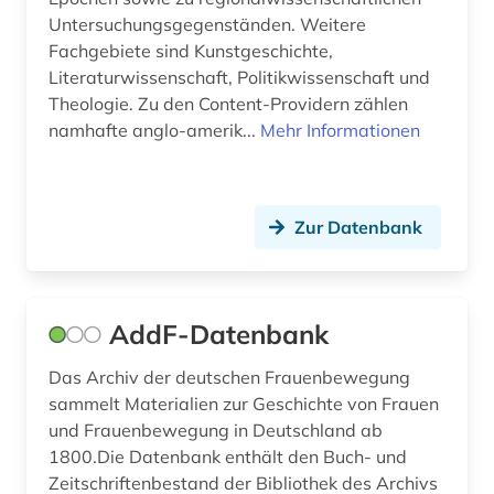
Untersuchungsgegenständen. Weitere
british academy (1)
Fachgebiete sind Kunstgeschichte,
bruttoinlandsprodukt (1)
Literaturwissenschaft, Politikwissenschaft und
Theologie. Zu den Content-Providern zählen
brüssel (1)
namhafte anglo-amerik...
Mehr Informationen
buchbestand (1)
bulgarien (2)
Zur Datenbank
bundesarchiv (2)
bundesarchiv (koblenz) (1)
AddF-Datenbank
bundeskanzler (1)
Das Archiv der deutschen Frauenbewegung
bundeskanzleramt (1)
sammelt Materialien zur Geschichte von Frauen
und Frauenbewegung in Deutschland ab
bundesregierung (3)
1800.Die Datenbank enthält den Buch- und
bundesrepublik deutschland (1)
Zeitschriftenbestand der Bibliothek des Archivs