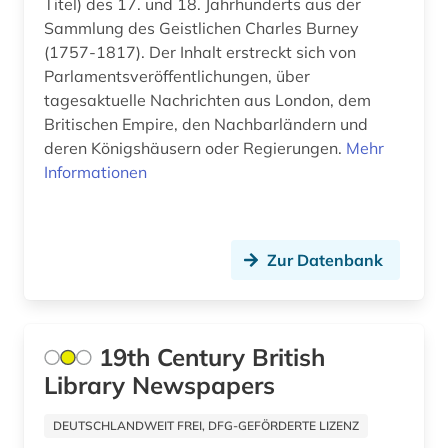
Titel) des 17. und 18. Jahrhunderts aus der
aussenwirtschaft (1)
Spanien (4)
Sammlung des Geistlichen Charles Burney
(1757-1817). Der Inhalt erstreckt sich von
australien (4)
Suedamerika (29)
Parlamentsveröffentlichungen, über
tagesaktuelle Nachrichten aus London, dem
auswanderungspolitik (1)
Suedasien (6)
Britischen Empire, den Nachbarländern und
auswärtiger ausschuss des deutschen
deren Königshäusern oder Regierungen.
Suedostasien (8)
Mehr
bundestages (1)
Informationen
Suedosteuropa (13)
autonome gruppe (1)
Thueringen (4)
autor (1)
Zur Datenbank
Tschechische Republik (5)
außenhandel (1)
Tuerkei (3)
außenministerium (2)
19th Century British
USA (71)
außenpolitik (22)
Library Newspapers
Ukraine (17)
außenwirtschaft (1)
DEUTSCHLANDWEIT FREI, DFG-GEFÖRDERTE LIZENZ
Unbekannt (1)