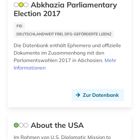
Abkhazia Parliamentary
Election 2017
berufsforschung (2)
beschluss (1)
FID
DEUTSCHLANDWEIT FREI, DFG-GEFÖRDERTE LIZENZ
beschäftigung (1)
Die Datenbank enthält Ephemera und offizielle
bestand (1)
Dokumente im Zusammenhang mit den
Parlamentswahlen 2017 in Abchasien.
Mehr
betrieb (1)
Informationen
betriebsführung (1)
betriebswirtschaftslehre (1)
Zur Datenbank
bevölkerung (1)
bevölkerungsumfrage (1)
About the USA
bewaffneter konflikt (1)
Im Rahmen von U.S. Diplomatic Mission to
bezirk unterfranken mandatsträger