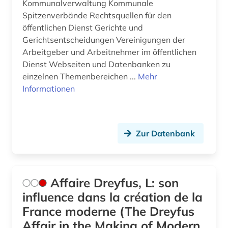
Kommunalverwaltung Kommunale
christliche ethik (1)
Spitzenverbände Rechtsquellen für den
öffentlichen Dienst Gerichte und
chronik (1)
Gerichtsentscheidungen Vereinigungen der
comic (2)
Arbeitgeber und Arbeitnehmer im öffentlichen
Dienst Webseiten und Datenbanken zu
commonwealth (10)
einzelnen Themenbereichen ...
Mehr
Informationen
community currency (1)
congress (3)
corona (1)
Zur Datenbank
costa rica (2)
covid (1)
Affaire Dreyfus, L: son
influence dans la création de la
covid-19 (1)
France moderne (The Dreyfus
cyberkriminalität (1)
Affair in the Making of Modern