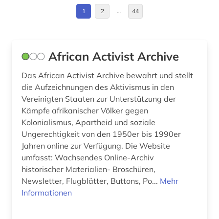
anthropogene klimaänderung (1)
Deutschland (85)
1
2
…
44
anthropologie (6)
Deutschland (DDR) (15)
antisemitismus (2)
Estland (6)
African Activist Archive
apartheid (3)
Europa (55)
Das African Activist Archive bewahrt und stellt
arabisch (2)
Finnland (1)
die Aufzeichnungen des Aktivismus in den
Vereinigten Staaten zur Unterstützung der
arabische staaten (2)
Frankreich (16)
Kämpfe afrikanischer Völker gegen
Kolonialismus, Apartheid und soziale
arabische welt (1)
GUS (17)
Ungerechtigkeit von den 1950er bis 1990er
arabischer frühling (1)
Griechenland (1)
Jahren online zur Verfügung. Die Website
umfasst: Wachsendes Online-Archiv
arabistik (2)
Großbritannien (41)
historischer Materialien- Broschüren,
Newsletter, Flugblätter, Buttons, Po...
Mehr
arbeit (8)
Hamburg (3)
Informationen
arbeiterbewegung (8)
Hessen (4)