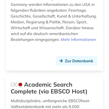
Germany werden Informationen zu den USA in
geschichte 1829 (1)
folgenden Rubriken angeboten: Feiertage,
bibliografie (30)
Geschichte, Gesellschaft, Kunst & Unterhaltung,
Medien, Regierung & Politik, Reisen, Sport,
bibliografie 1945 (1)
Wirtschaft und Wissenschaft. Darüber hinaus
wird auf die deutsch-amerikanischen
bibliographie (15)
Beziehungen eingegangen.
Mehr Informationen
bibliometrie (1)
bibliotheksbestand (2)
Zur Datenbank
bibliothekskatalog (2)
bibliothekskatalog plus (1)
Academic Search
biblische studien (1)
Complete (via EBSCO Host)
bilanz (1)
Multidisziplinäre, umfangreiche EBSCOhost-
bilddatenbank (2)
Volltextdatenbank mit mehr als 9.000