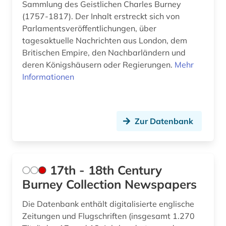
Sammlung des Geistlichen Charles Burney
attentat (1)
Russland, Sowjetunion (54)
(1757-1817). Der Inhalt erstreckt sich von
Parlamentsveröffentlichungen, über
aufenthaltsrecht (1)
Saarland (3)
tagesaktuelle Nachrichten aus London, dem
aufklärung (1)
Britischen Empire, den Nachbarländern und
Sachsen (3)
deren Königshäusern oder Regierungen.
Mehr
aufrüstung (1)
Sachsen-Anhalt (3)
Informationen
aufsätze (1)
Schleswig-Holstein (3)
augenzeuge (3)
Schweden (4)
Zur Datenbank
ausbildung (1)
Schweiz (8)
ausland (3)
Serbien (7)
17th - 18th Century
auslandsschulden (2)
Skandinavien (2)
Burney Collection Newspapers
ausländer (1)
Slowakei (5)
Die Datenbank enthält digitalisierte englische
Zeitungen und Flugschriften (insgesamt 1.270
aussenpolitik (1)
Slowenien (6)