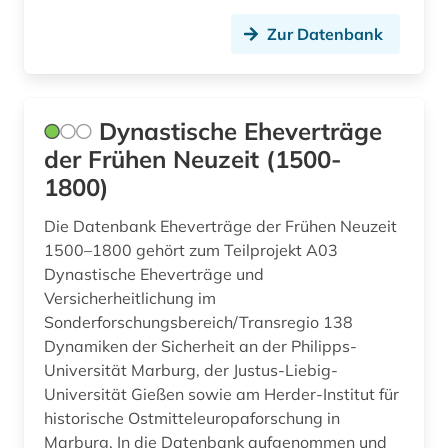
arbeiterin (1)
Irland (3)
Zur Datenbank
arbeitgeberverband (1)
Island (2)
arbeitnehmervertretung (2)
Israel (4)
Dynastische Eheverträge
arbeitsbedingungen (1)
Italien (4)
der Frühen Neuzeit (1500-
arbeitsbedingungen und -politik (1)
Japan (3)
1800)
arbeitsbeziehungen (1)
Jugoslawien (7)
Die Datenbank Eheverträge der Frühen Neuzeit
1500–1800 gehört zum Teilprojekt A03
arbeitskampf (1)
Kanada (11)
Dynastische Eheverträge und
arbeitslosigkeit (1)
Versicherheitlichung im
Korea (2)
Sonderforschungsbereich/Transregio 138
arbeitsmarkt (1)
Kroatien (7)
Dynamiken der Sicherheit an der Philipps-
Universität Marburg, der Justus-Liebig-
arbeitsmarktforschung (2)
Lettland (6)
Universität Gießen sowie am Herder-Institut für
historische Ostmitteleuropaforschung in
arbeitsmarktpolitik (1)
Liechtenstein (1)
Marburg. In die Datenbank aufgenommen und