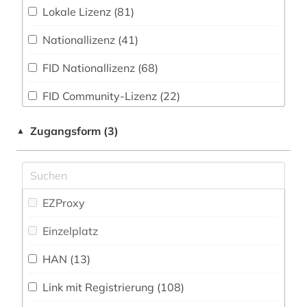
Zeitungs-, Zeitschriftenbibliographie (14
)
Lokale Lizenz (81)
Militärwissenschaft (16)
afghanistan (4)
Nationallizenz (41)
Musikwissenschaft (42)
african studies (1)
FID Nationallizenz (68)
Natur- und Umweltschutz (39)
afrika (14)
FID Community-Lizenz (22)
Orientalistik und sonstige Sprachen (13)
afrikaforschung (1)
ZB MED (1)
Pädagogik (104)
Zugangsform (3)
▲
afrikastudien (1)
Parapsychologie (4)
afrikawissenschaften (1)
Philosophie (97)
afroamerikaner (2)
EZProxy
Physik (32)
agrar- (1)
Einzelplatz
Politologie (1092)
albanien (3)
HAN (13)
Psychologie (83)
alfred escher (1)
Link mit Registrierung (108)
Rechtswissenschaft (209)