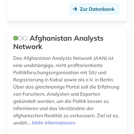
deutschland. finanzministerium (1)
Zur Datenbank
deutschland. reichskanzlei (1)
deutschsprachige gemeinschaft belgien (1)
Afghanistan Analysts
deutschsprachige gemeinschaft in belgien (1)
Network
deutschsprachiger raum (1)
Das Afghanistan Analysts Network (AAN) ist
eine unabhängige, nicht profitorientierte
diagramm (1)
Politikforschungsorganisation mit Sitz und
Registrierung in Kabul sowie als e.V. in Berlin.
die @linke (1)
Über das gleichnamige Portal soll die Erfahrung
die linke (1)
von Forschern, Analysten und Experten
gebündelt werden, um die Politik besser zu
dienstleistung (4)
informieren und das Verständnis der
afghanischen Realität zu verbessern. Ziel ist es,
diplomatie (5)
unabh...
Mehr Informationen
diplomatische beziehungen (2)