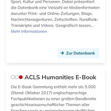
Sport, Kultur und Personen. Dabei präsentiert
book e (1)
die Datenbank eine Vielzahl an Medienformaten
darunter Print- und Online-Zeitungen, Blogs,
bosnien und herzegowina (2)
Nachrichtenagenturen, Zeitschriften, Rundfunk-
Transkripte und Videos. Geografisch lassen...
botanik (2)
Mehr Informationen
branchenberichte (2)
brandenburg (3)
Zur Datenbank
brandt (1)
brasilien (4)
ACLS Humanities E-Book
bremen (3)
Die E-Book-Sammlung enthält mehr als 5.000
brežnev, leonid ilʹič | politiker (1)
(Stand: Oktober 2017) englischsprachige
brief (1)
Fachpublikationen zu einer großen Bandbreite
geschichtswissenschaftlicher Themen aller
briefsammlung (1)
Epochen sowie zu regionalwissenschaftlichen