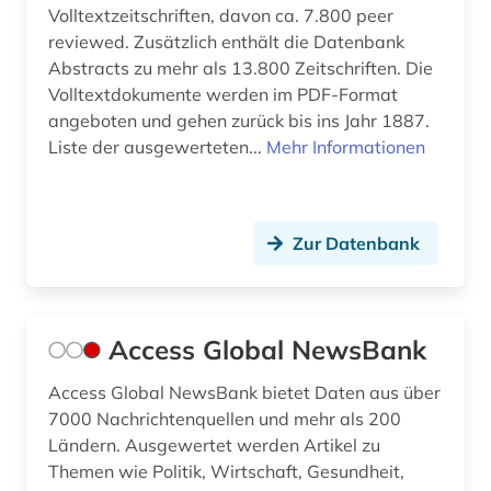
Volltextzeitschriften, davon ca. 7.800 peer
bildung (8)
reviewed. Zusätzlich enthält die Datenbank
Abstracts zu mehr als 13.800 Zeitschriften. Die
bildungsforschung (2)
Volltextdokumente werden im PDF-Format
bildungspolitik (4)
angeboten und gehen zurück bis ins Jahr 1887.
Liste der ausgewerteten...
Mehr Informationen
bildungssystem (2)
binnenvertriebener (1)
Zur Datenbank
biografie (9)
biographie (11)
biologie (3)
Access Global NewsBank
black theater (1)
Access Global NewsBank bietet Daten aus über
7000 Nachrichtenquellen und mehr als 200
bodenökologie (1)
Ländern. Ausgewertet werden Artikel zu
Themen wie Politik, Wirtschaft, Gesundheit,
bolivien (2)