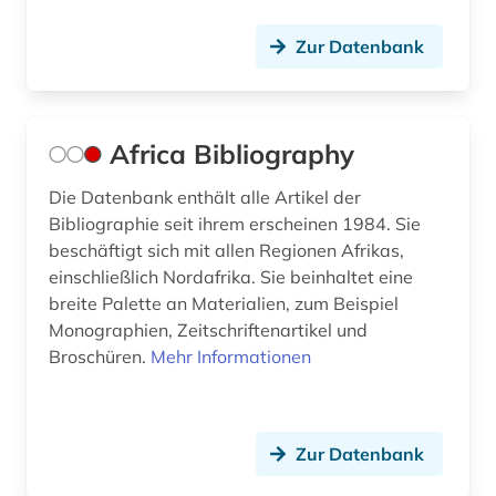
dominikanische republik (2)
Zur Datenbank
donezk (ukraine) (1)
dpa (1)
Africa Bibliography
dreyfus-affäre (1)
Die Datenbank enthält alle Artikel der
dritte welt (1)
Bibliographie seit ihrem erscheinen 1984. Sie
beschäftigt sich mit allen Regionen Afrikas,
drittes reich (5)
einschließlich Nordafrika. Sie beinhaltet eine
druckgraphik (1)
breite Palette an Materialien, zum Beispiel
Monographien, Zeitschriftenartikel und
dynastie (1)
Broschüren.
Mehr Informationen
dänemark (3)
e-book (1)
Zur Datenbank
e-learning (2)