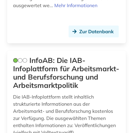
arbeitsrecht (1)
Litauen (7)
ausgewertet we...
Mehr Informationen
architektur (4)
Luxemburg (2)
archiv (6)
Makedonien (6)
Zur Datenbank
archivbestand (1)
Mecklenburg-Vorpommern (8)
archäologie (3)
Mittelamerika (24)
InfoAB: Die IAB-
argentinien (3)
Moldawien (7)
Infoplattform für Arbeitsmarkt-
und Berufsforschung und
arktis (1)
Montenegro (7)
Arbeitsmarktpolitik
armenien (4)
Niederlande (9)
Die IAB-Infoplattform stellt inhaltlich
asean (1)
Niedersachsen (4)
strukturierte Informationen aus der
Arbeitsmarkt- und Berufsforschung kostenlos
aserbaidschan (1)
Nordamerika (5)
zur Verfügung. Die ausgewählten Themen
enthalten Informationen zu: Veröffentlichungen
asiatische studien (1)
Nordrhein-Westfalen (6)
(vielfach mit Volltextzugriff),