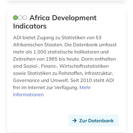
earnings calls transkripte (1)
Africa Development
ecuador (2)
Indicators
eg (1)
ADI bietet Zugang zu Statistiken von 53
Afrikanischen Staaten. Die Datenbank umfasst
eheschließung (1)
mehr als 1.000 statistische Indikatoren und
einreise (1)
Zeitreihen von 1965 bis heute. Darin enthalten
sind Sozial-, Finanz-, Wirtschaftsstatistiken
einwanderung (4)
sowie Statistiken zu Rohstoffen, Infrastruktur,
Governance und Umwelt. Seit 2010 steht ADI
eisenbahn (1)
frei im Internet zur Verfügung.
Mehr
ejournals (1)
Informationen
el salvador (1)
elektrizität (1)
Zur Datenbank
elektrizitätserzeugung (1)