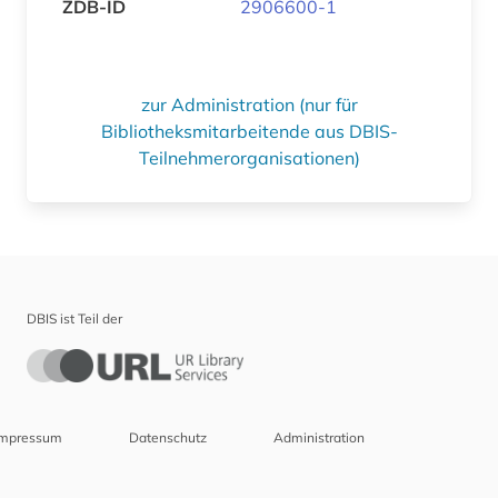
ZDB-ID
2906600-1
zur Administration (nur für
Bibliotheksmitarbeitende aus DBIS-
Teilnehmerorganisationen)
DBIS ist Teil der
Impressum
Datenschutz
Administration