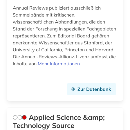
fahrzeugtechnik (2)
Annual Reviews publiziert ausschließlich
Sammelbände mit kritischen,
fasern (1)
wissenschaftlichen Abhandlungen, die den
Stand der Forschung in speziellen Fachgebieten
faseroptik (1)
repräsentieren. Zum Editorial Board gehören
fernerkundung (3)
anerkannte Wissenschaftler aus Stanford, der
University of California, Princeton und Harvard.
fertigungstechnik (3)
Die Annual-Reviews-Allianz-Lizenz umfasst die
Inhalte von
Mehr Informationen
festkörperforschung (1)
feuerwehrwesen (1)
filme (1)
Zur Datenbank
finanzwirtschaft (1)
firma (1)
Applied Science &amp;
Technology Source
firmenverzeichnis (1)