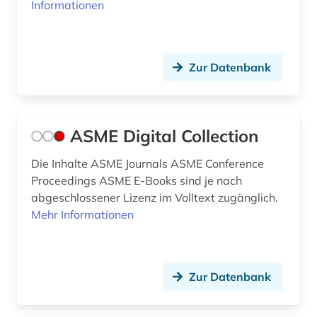
Informationen
handbuch (2)
handel (1)
Zur Datenbank
hardware (2)
harz (1)
ASME Digital Collection
haustechnik (1)
Die Inhalte ASME Journals ASME Conference
heil- und hilfsmittel (1)
Proceedings ASME E-Books sind je nach
heizung (1)
abgeschlossener Lizenz im Volltext zugänglich.
Mehr Informationen
heizungshandwerk (1)
hersteller (1)
Zur Datenbank
holz (1)
holzbearbeitung (1)