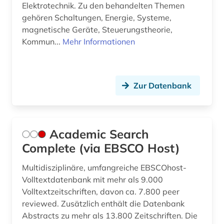
Elektrotechnik. Zu den behandelten Themen
computersicherheit (1)
gehören Schaltungen, Energie, Systeme,
magnetische Geräte, Steuerungstheorie,
computertechnik (2)
Kommun...
Mehr Informationen
computing &amp; processing (1)
controlling (1)
Zur Datenbank
daten (1)
datenanalyse (1)
Academic Search
datenblatt (1)
Complete (via EBSCO Host)
datensammlung (1)
Multidisziplinäre, umfangreiche EBSCOhost-
datentechnik (2)
Volltextdatenbank mit mehr als 9.000
Volltextzeitschriften, davon ca. 7.800 peer
datenverarbeitung (1)
reviewed. Zusätzlich enthält die Datenbank
Abstracts zu mehr als 13.800 Zeitschriften. Die
datenübertragung (1)