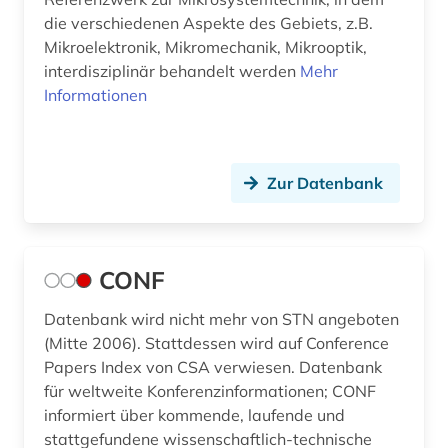
medizinische technik (1)
die verschiedenen Aspekte des Gebiets, z.B.
Mikroelektronik, Mikromechanik, Mikrooptik,
medizintechnik (4)
interdisziplinär behandelt werden
Mehr
mediävistik (1)
Informationen
meereskunde (2)
mehrsprachig&gt (3)
Zur Datenbank
mems (1)
messtechnik (2)
CONF
metallischer werkstoff (1)
Datenbank wird nicht mehr von STN angeboten
metallkunde (1)
(Mitte 2006). Stattdessen wird auf Conference
Papers Index von CSA verwiesen. Datenbank
metrologie (1)
für weltweite Konferenzinformationen; CONF
informiert über kommende, laufende und
meßtechnik (2)
stattgefundene wissenschaftlich-technische