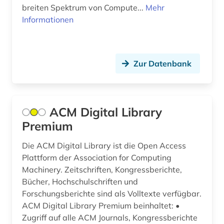
elektrochemie (3)
breiten Spektrum von Compute...
Mehr
Informationen
elektrofahrzeug (1)
elektroindustrie (1)
Zur Datenbank
elektronik (22)
elektronische komponenten (1)
elektronische zeitschrift (6)
ACM Digital Library
Premium
elektronisches bauelement (1)
Die ACM Digital Library ist die Open Access
elektronisches buch (32)
Plattform der Association for Computing
elektronisches system (1)
Machinery. Zeitschriften, Kongressberichte,
Bücher, Hochschulschriften und
elektrooptik (4)
Forschungsberichte sind als Volltexte verfügbar.
ACM Digital Library Premium beinhaltet: •
elektrotechnik (36)
Zugriff auf alle ACM Journals, Kongressberichte