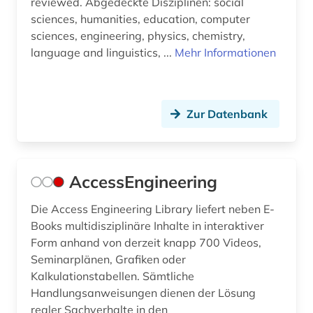
reviewed. Abgedeckte Disziplinen: social
devices &amp; systems (1)
sciences, humanities, education, computer
diebstahlsicherung (1)
sciences, engineering, physics, chemistry,
language and linguistics, ...
Mehr Informationen
dienstleistung (2)
digitalisierung (1)
Zur Datenbank
din-en-iso-norm (1)
din-iso-norm (1)
din-norm (4)
AccessEngineering
din-vde-norm (3)
Die Access Engineering Library liefert neben E-
Books multidisziplinäre Inhalte in interaktiver
din-vde-normen (1)
Form anhand von derzeit knapp 700 Videos,
Seminarplänen, Grafiken oder
discovery service (1)
Kalkulationstabellen. Sämtliche
dokumentenserver (2)
Handlungsanweisungen dienen der Lösung
realer Sachverhalte in den