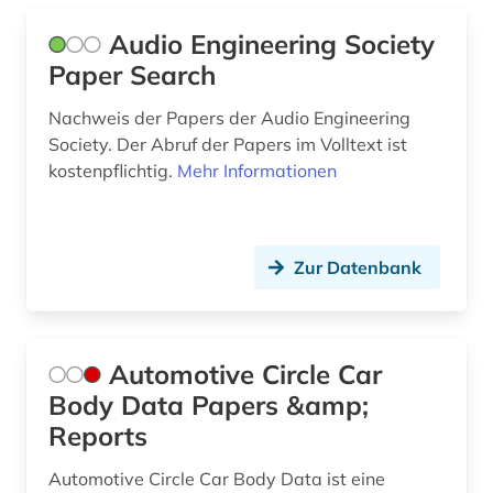
human-computer interface (1)
Audio Engineering Society
Paper Search
hybridantrieb (1)
Nachweis der Papers der Audio Engineering
händler (1)
Society. Der Abruf der Papers im Volltext ist
kostenpflichtig.
Mehr Informationen
hüttenindustrie (1)
industrie (2)
informatik (22)
Zur Datenbank
informatik und kommunikationstechnik (2)
informations- und kommunikationstechnologie
Automotive Circle Car
(1)
Body Data Papers &amp;
informationssicherheit (1)
Reports
informationstechnik (7)
Automotive Circle Car Body Data ist eine