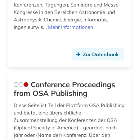
migration (2)
Konferenzen, Tagungen, Seminare und Messe-
Kongresse in den Bereichen Astronomie und
mikrocontroller (1)
Astrophysik, Chemie, Energie, Informatik,
Ingenieurwis...
Mehr Informationen
mikroelektronik (1)
mikrofluidik (1)
Zur Datenbank
mikromobilität (1)
mikrosystemtechnik (3)
mineralogie (1)
Conference Proceedings
from OSA Publishing
mitgliedsstaaten (1)
Diese Seite ist Teil der Plattform OSA Publishing
mobilität (2)
und bietet eine übersichtliche
mobilitätsforschung (1)
Zusammenstellung der Konferenzen der OSA
(Optical Society of America) – geordnet nach
mobilitätstechnologie (1)
Jahr oder (Name der) Konferenz. Über den