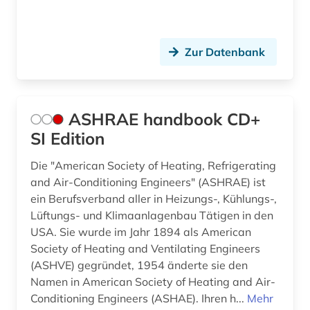
geschichte (4)
geschützte topographien (1)
Zur Datenbank
gesundheit (1)
gewerbliche schutzrechte (4)
ASHRAE handbook CD+
gewerblicher rechtsschutz (5)
SI Edition
gleitlager (1)
Die "American Society of Heating, Refrigerating
and Air-Conditioning Engineers" (ASHRAE) ist
globalisierung (1)
ein Berufsverband aller in Heizungs-, Kühlungs-,
Lüftungs- und Klimaanlagenbau Tätigen in den
glossar (3)
USA. Sie wurde im Jahr 1894 als American
grenzflächen (1)
Society of Heating and Ventilating Engineers
(ASHVE) gegründet, 1954 änderte sie den
gummi (1)
Namen in American Society of Heating and Air-
Conditioning Engineers (ASHAE). Ihren h...
Mehr
halbleiter (1)