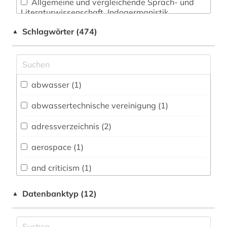
Allgemeine und vergleichende Sprach- und
Literaturwissenschaft. Indogermanistik.
Außereuropäische Sprachen und Literaturen (19)
Schlagwörter (474)
▲
Anglistik. Amerikanistik (15)
Archäologie (9)
Architektur, Bauingenieur- und
abwasser (1)
Vermessungswesen (99)
abwassertechnische vereinigung (1)
Biologie, Biotechnologie (101)
adressverzeichnis (2)
Buch- und Bibliothekswesen,
Informationswissenschaft (13)
aerospace (1)
Chemie und Pharmazie (87)
and criticism (1)
Elektrotechnik, Elektronik, Nachrichtentechnik
angewandte wissenschaften (1)
Datenbanktyp (12)
▲
(245)
anlagenbau (1)
Energietechnik (88)