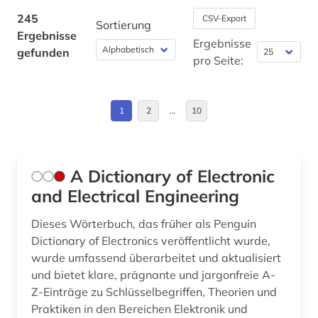
business (1)
245
CSV-Export
Sortierung
Ergebnisse
bürokommunikation (1)
Ergebnisse
gefunden
pro Seite:
cad (1)
chemie (66)
1
2
…
10
china (1)
circuit (1)
A Dictionary of Electronic
cloud computing (1)
and Electrical Engineering
cognitive neuroscience (1)
Dieses Wörterbuch, das früher als Penguin
Dictionary of Electronics veröffentlicht wurde,
components (1)
wurde umfassend überarbeitet und aktualisiert
und bietet klare, prägnante und jargonfreie A-
computer (1)
Z-Einträge zu Schlüsselbegriffen, Theorien und
computerlinguistik (2)
Praktiken in den Bereichen Elektronik und