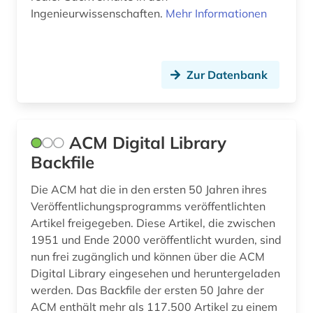
druckindustrie (1)
Ingenieurwissenschaften.
Mehr Informationen
dämpfung (1)
e-commerce (1)
Zur Datenbank
e-learning (4)
e-technik (1)
ACM Digital Library
e-tutorial (1)
Backfile
einbruchsicherung (2)
Die ACM hat die in den ersten 50 Jahren ihres
einführung (1)
Veröffentlichungsprogramms veröffentlichten
Artikel freigegeben. Diese Artikel, die zwischen
elektrische energie (1)
1951 und Ende 2000 veröffentlicht wurden, sind
nun frei zugänglich und können über die ACM
elektrische energietechnik (3)
Digital Library eingesehen und heruntergeladen
werden. Das Backfile der ersten 50 Jahre der
elektroakustik (1)
ACM enthält mehr als 117.500 Artikel zu einem