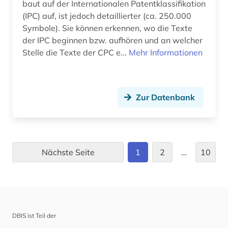
baut auf der Internationalen Patentklassifikation
networking (1)
(IPC) auf, ist jedoch detaillierter (ca. 250.000
Symbole). Sie können erkennen, wo die Texte
networking &amp; broadcasting (1)
der IPC beginnen bzw. aufhören und an welcher
netzwerke (2)
Stelle die Texte der CPC e...
Mehr Informationen
neue medien (2)
neuheit (3)
Zur Datenbank
neuheitsrecherche (3)
neural computation (1)
Nächste Seite
1
2
…
10
nichtmetallischer werkstoff (1)
norm (8)
norm (2)
DBIS ist Teil der
normen (1)