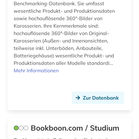
Benchmarking-Datenbank. Sie umfasst
informationstechnologie (2)
wesentliche Produkt- und Produktionsdaten
informationstheorie (1)
sowie hochauflösende 360°-Bilder von
Karosserien. Ihre Kernmerkmale sind:
informationswissenschaften (1)
hochauflösende 360°-Bilder von Original-
Karosserien (Außen- und Innenansichten,
ingenieurswesen (1)
teilweise inkl. Unterböden, Anbauteile,
ingenieurwissenschaften (18)
Batteriegehäuse) wesentliche Produkt- und
Produktionsdaten aller Modelle standardi...
innovation (1)
Mehr Informationen
institute of electrical and electronics engineers
(1)
Zur Datenbank
intelligente systeme (1)
intelligentes stromnetz (1)
internationale fernmelde-union (2)
Bookboon.com / Studium
internationale norm (3)