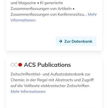
und Magazine • KI generierte
elektrotechnik und elektronik (1)
Zusammenfassungen von Artikeln •
elges gelenklager und gelenkköpfe (1)
Zusammenfassungen von Konferenzsitzu...
Mehr
Informationen
elktrotechnik (1)
energieforschung (1)
Zur Datenbank
energietechnik (8)
energy (1)
engineering (1)
ACS Publications
engineering profession (1)
Zeitschriftentitel- und Aufsatzdatenbank zur
Chemie; in der Regel mit Abstracts und Zugriff
englisch (11)
auf die Volltexte elektronischer Zeitschriften
Mehr Informationen
english (1)
entwicklung (1)