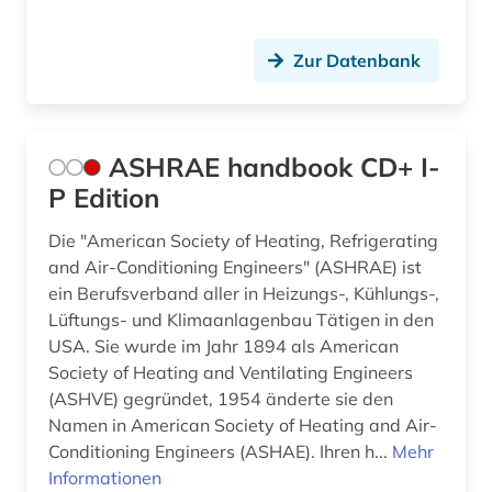
funktechnik (3)
Zur Datenbank
gebrauchsmuster (5)
gebrauchsmusteranmeldung (3)
ASHRAE handbook CD+ I-
gebrauchsmusterrecht (3)
P Edition
gefahrstoffe (1)
Die "American Society of Heating, Refrigerating
geisteswissenschaften (9)
and Air-Conditioning Engineers" (ASHRAE) ist
ein Berufsverband aller in Heizungs-, Kühlungs-,
general topics for engineers (1)
Lüftungs- und Klimaanlagenbau Tätigen in den
generative ki (1)
USA. Sie wurde im Jahr 1894 als American
Society of Heating and Ventilating Engineers
geomechanik (1)
(ASHVE) gegründet, 1954 änderte sie den
Namen in American Society of Heating and Air-
geotechnik (1)
Conditioning Engineers (ASHAE). Ihren h...
Mehr
Informationen
geowissenschaften (2)