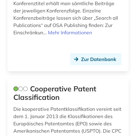
Konferenztitel erhält man sämtliche Beiträge
motorenbau (1)
der jeweiligen Konferenzfolge. Einzelne
multidisziplinär (1)
Konferenzbeiträge lassen sich über „Search all
Publications“ auf OSA Publishing finden: Zur
multimedia (1)
Einschränkun...
Mehr Informationen
nachrichtentechnik (11)
nanolithographie (1)
Zur Datenbank
nanophotonik (1)
nanotechnologie (7)
Cooperative Patent
nationalsozialismus (1)
Classification
naturgefahr (1)
Die kooperative Patentklassifikation vereint seit
dem 1. Januar 2013 die Klassifikationen des
naturwissenschaft (2)
Europäisches Patentamtes (EPO) sowie des
naturwissenschaften (17)
Amerikanischen Patentamtes (USPTO). Die CPC