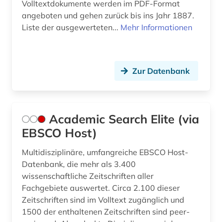
Volltextdokumente werden im PDF-Format
demographie (1)
angeboten und gehen zurück bis ins Jahr 1887.
Liste der ausgewerteten...
Mehr Informationen
design history (1)
designregister (1)
Zur Datenbank
desktop publishing (1)
desktop-publishing (1)
deutsch (9)
Academic Search Elite (via
EBSCO Host)
deutschland (5)
Multidisziplinäre, umfangreiche EBSCO Host-
deutschland (ddr) (1)
Datenbank, die mehr als 3.400
deutschland elektronik adressbuch (1)
wissenschaftliche Zeitschriften aller
Fachgebiete auswertet. Circa 2.100 dieser
deutschland elektrotechnische industrie
Zeitschriften sind im Volltext zugänglich und
adressbuch (1)
1500 der enthaltenen Zeitschriften sind peer-