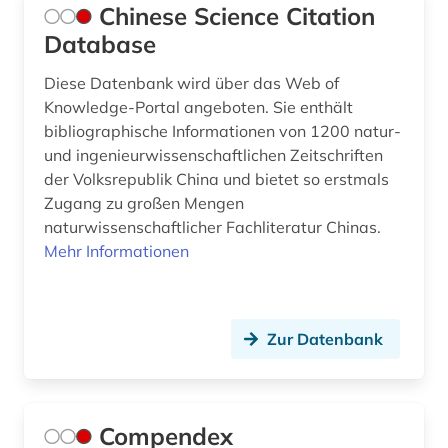
lehrfilme (1)
Chinese Science Citation
Database
leichtbau (1)
Diese Datenbank wird über das Web of
lexikon (1)
Knowledge-Portal angeboten. Sie enthält
lichttechnik (1)
bibliographische Informationen von 1200 natur-
und ingenieurwissenschaftlichen Zeitschriften
linearführungen (1)
der Volksrepublik China und bietet so erstmals
Zugang zu großen Mengen
linguistic (1)
naturwissenschaftlicher Fachliteratur Chinas.
lithografie (1)
Mehr Informationen
luftfahrttechnik (3)
luftnachrichtendienst (2)
Zur Datenbank
lüftungstechnik (1)
management (1)
Compendex