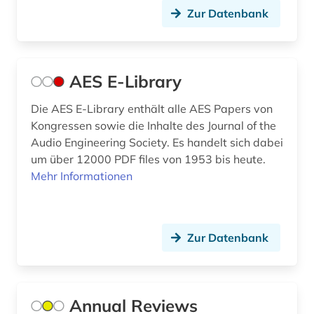
entwurf (1)
Zur Datenbank
enzyklopädie (1)
erdgas (1)
AES E-Library
erneuerbare energie (1)
Die AES E-Library enthält alle AES Papers von
Kongressen sowie die Inhalte des Journal of the
essay (1)
Audio Engineering Society. Es handelt sich dabei
eth zürich (1)
um über 12000 PDF files von 1953 bis heute.
Mehr Informationen
europäische gemeinschaft (1)
europäische union (2)
Zur Datenbank
evolutionary computation (1)
explosionen (1)
fahrzeugbau (2)
Annual Reviews