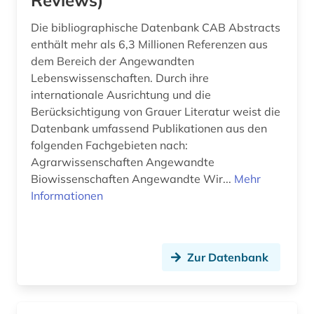
Reviews)
kraftfahrzeugtechnik (2)
Die bibliographische Datenbank CAB Abstracts
kunst (1)
enthält mehr als 6,3 Millionen Referenzen aus
kühlungstechnik (1)
dem Bereich der Angewandten
Lebenswissenschaften. Durch ihre
künstliche intelligenz (4)
internationale Ausrichtung und die
Berücksichtigung von Grauer Literatur weist die
labor (1)
Datenbank umfassend Publikationen aus den
lagerstättenkunde (1)
folgenden Fachgebieten nach:
Agrarwissenschaften Angewandte
landwirtschaft (2)
Biowissenschaften Angewandte Wir...
Mehr
Informationen
laser (2)
lasertechnologie (1)
Zur Datenbank
laufrollen (1)
lehrfilm (1)