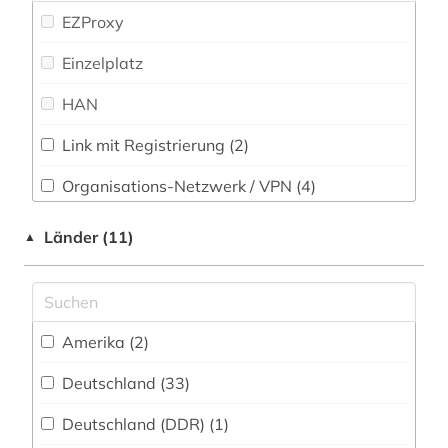
betriebsführung (1)
EZProxy
Politologie (20)
betriebsorganisation (1)
Einzelplatz
Psychologie (26)
betriebssicherheit (1)
HAN
Rechtswissenschaft (22)
betriebswirtschaft (2)
Link mit Registrierung (2)
Romanistik (12)
bibliografie (8)
Organisations-Netzwerk / VPN (4)
Slavistik (12)
bibliographie (2)
Shibboleth
Länder (11)
▲
Soziologie (31)
bibliometrie (1)
Zugriff vor Ort
Sport (15)
bibliothekswesen (1)
Technik (169)
bildbearbeitung (2)
Amerika (2)
Theologie und Religionswissenschaften (10)
bildgebendes verfahren (1)
Deutschland (33)
Werkstoffwissenschaften und
bildung (3)
Fertigungstechnik (148)
Deutschland (DDR) (1)