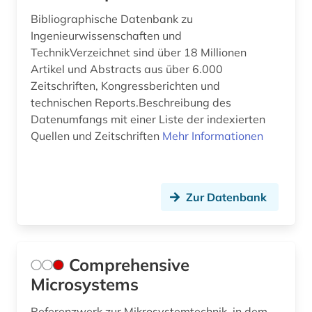
maritim (1)
Bibliographische Datenbank zu
maritime dictionary (1)
Ingenieurwissenschaften und
TechnikVerzeichnet sind über 18 Millionen
markenregister (1)
Artikel und Abstracts aus über 6.000
Zeitschriften, Kongressberichten und
markscheidekunde (1)
technischen Reports.Beschreibung des
maschinelles sehen (1)
Datenumfangs mit einer Liste der indexierten
Quellen und Zeitschriften
Mehr Informationen
maschinen- und anlagenbau (1)
maschinenbau (15)
Zur Datenbank
mathematik (3)
matlab (1)
Comprehensive
maßsystem (1)
Microsystems
medizin (5)
Referenzwerk zur Mikrosystemtechnik, in dem