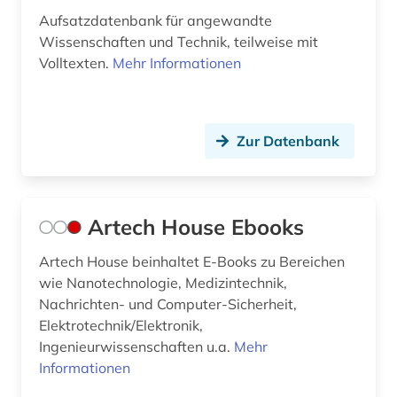
forschung (1)
Aufsatzdatenbank für angewandte
Wissenschaften und Technik, teilweise mit
forschungdaten (1)
Volltexten.
Mehr Informationen
forschungsbericht (1)
forschungsdaten (1)
Zur Datenbank
forschungsdatenmanagement (1)
forschungsdatenrepositorium (1)
Artech House Ebooks
forstwirtschaft (1)
Artech House beinhaltet E-Books zu Bereichen
fotografie (2)
wie Nanotechnologie, Medizintechnik,
Nachrichten- und Computer-Sicherheit,
fotografieren (1)
Elektrotechnik/Elektronik,
Ingenieurwissenschaften u.a.
französisch (2)
Mehr
Informationen
freie plattform (1)