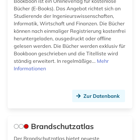
Bookboon ist ein Onlineverlag für kostenlose
Bücher (E-Books). Das Angebot richtet sich an
internettechnologie (1)
Studierende der Ingenieurswissenschaften,
Informatik, Wirtschaft und Finanzen. Die Bücher
iot (1)
können nach einmaliger Registrierung kostenfrei
iso (2)
heruntergeladen, ausgedruckt oder offline
gelesen werden. Die Bücher werden exklusiv für
iso-norm (5)
Bookboon geschrieben und die Titelliste wird
ständig erweitert. In regelmäßige...
Mehr
iso-standard (1)
Informationen
it (2)
karriere (1)
Zur Datenbank
karrosseriebau (1)
katastrophenschutz (1)
Brandschutzatlas
keramik (1)
Der Brandschutzatlas bietet neueste
kernphysik (1)