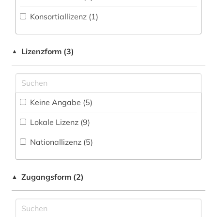
ausbau (1)
Kunstgeschichte (11)
(37
)
Konsortiallizenz (1)
automation (1)
Maschinenbau (41)
Zeitungs-, Zeitschriftenbibliographie (3
)
automatisierung (1)
Mathematik (40)
Lizenzform (3)
▲
automatisierungstechnik (4)
Medien- und Kommunikationswissenschaften,
Kommunikationsdesign (30)
automobilbau (1)
Medizin (59)
Keine Angabe (5)
bau (1)
Militärwissenschaft (2)
Lokale Lizenz (9)
bauabrechnung (1)
Musikwissenschaft (11)
Nationallizenz (5)
bauingenieurwesen (1)
Natur- und Umweltschutz (32)
bauleistung (1)
Pädagogik (19)
Zugangsform (2)
▲
bautechnik (2)
Philosophie (15)
bergbau (2)
Physik (83)