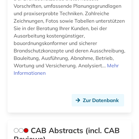
Vorschriften, umfassende Planungsgrundlagen
klebstoff (1)
und praxiserprobte Techniken. Zahlreiche
Zeichnungen, Fotos sowie Tabellen unterstützen
klimatechnik (3)
Sie in der Beratung Ihrer Kunden, bei der
Ausarbeitung kostengünstiger,
klimatechnisches handwerk (1)
bauordnungskonformer und sicherer
kohle (1)
Brandschutzkonzepte und deren Ausschreibung,
Bauleitung, Ausführung, Abnahme, Betrieb,
kommunikation (2)
Wartung und Versicherung. Analysiert...
Mehr
Informationen
kommunikationstechnik (2)
konferenz (1)
Zur Datenbank
kongress (3)
kongressbericht (1)
konstruktion (1)
CAB Abstracts (incl. CAB