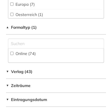
bildverarbeitung (1)
Wirtschaftswissenschaften (60)
Europa (7)
Wissenschaftskunde, Forschung, Hochschul-,
bio- und geophysik (2)
Oesterreich (1)
Museumswesen (11)
bioengineer (1)
Schweiz (4)
Formaltyp (1)
▲
biologie (3)
Slowenien (1)
biomedizin (2)
Spanien (1)
Online (74
)
biomedizinische technik (4)
Tschechische Republik (1)
biotechnologie (1)
USA (4)
Verlag (43)
▼
biowissenschaften (1)
Ungarn (1)
Zeiträume
bodenkunde (1)
▼
brandschutz (4)
Eintragungsdatum
▼
bunker (1)