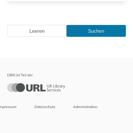
Leeren
Suchen
DBIS ist Teil der
Impressum
Datenschutz
Administration