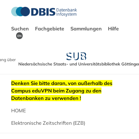
Suchen
Fachgebiete
Sammlungen
Hilfe
EN
ang über
Niedersächsische Staats- und Universitätsbibliothek Göttinge
Denken Sie bitte daran, von außerhalb des
Campus eduVPN beim Zugang zu den
Datenbanken zu verwenden !
HOME
Elektronische Zeitschriften (EZB)