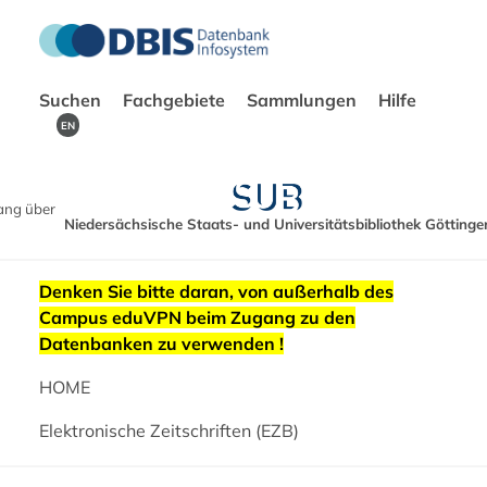
Suchen
Fachgebiete
Sammlungen
Hilfe
EN
ang über
Niedersächsische Staats- und Universitätsbibliothek Göttinge
Denken Sie bitte daran, von außerhalb des
Campus eduVPN beim Zugang zu den
Datenbanken zu verwenden !
HOME
Elektronische Zeitschriften (EZB)