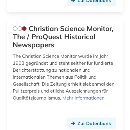
Zur Datenbank
videotutorials (1)
walter de gruyter (1)
wassersport (1)
Christian Science Monitor,
The / ProQuest Historical
wirtschaft (2)
Newspapers
wirtschaft und marketing (1)
The Christian Science Monitor wurde im Jahr
wirtschaftsinformation (2)
1908 gegründet und steht seither für fundierte
Berichterstattung zu nationalen und
wirtschaftswissenschaften (5)
internationalen Themen aus Politik und
Gesellschaft. Die Zeitung erhielt siebenmal den
wissen (1)
Pulitzerpreis und etliche Auszeichnungen für
Qualitätsjournalismus.
wörterbuch (3)
Mehr Informationen
zahnmedizin (1)
zeitschrift (2)
Zur Datenbank