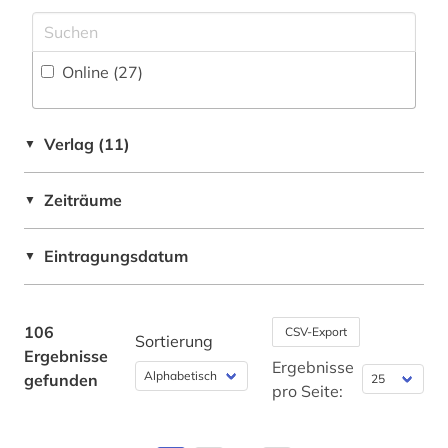
ebook (1)
Jugoslawien (1)
elektronische zeitschrift (3)
Online (27
)
Korea (1)
elektronisches buch (7)
Kroatien (1)
ergonomie (1)
Verlag (11)
▼
Oesterreich (3)
ethnologie (1)
Zeiträume
▼
Schweiz (1)
fabrik (1)
Suedostasien (1)
Eintragungsdatum
▼
fachlexikon (1)
USA (3)
familie und sozialwesen (1)
106
CSV-Export
Sortierung
fid geschichtswissenschaft (3)
Ergebnisse
Ergebnisse
gefunden
film (1)
pro Seite:
forschungsprojekt (1)