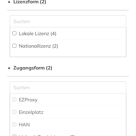
Zeitung (30
)
Lizenzform (2)
▲
biografie (2)
Mathematik (10)
biografien (1)
Medien- und Kommunikationswissenschaften,
Kommunikationsdesign (21)
Lokale Lizenz (4)
biologie (3)
Medizin (29)
Nationallizenz (2)
biomechanik (1)
Musikwissenschaft (9)
bootssport (1)
Natur- und Umweltschutz (4)
Zugangsform (2)
▲
botanik (1)
Pädagogik (22)
branchenberichte (1)
Philosophie (9)
brief (1)
EZProxy
Physik (9)
briefsammlung (1)
Einzelplatz
Politologie (45)
charles (1809-1882) (1)
HAN
Psychologie (20)
chemie (7)