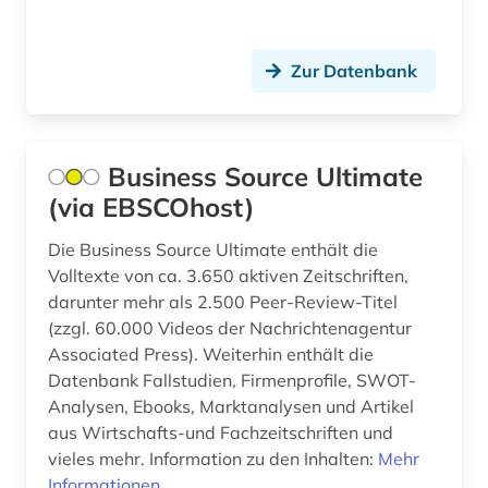
kroatien (1)
Zur Datenbank
kultur (2)
kunst (2)
körperkultur (1)
Business Source Ultimate
(via EBSCOhost)
lehrbuch (1)
Die Business Source Ultimate enthält die
lehrmittel (2)
Volltexte von ca. 3.650 aktiven Zeitschriften,
lehrplan und unterrichtsmethoden (1)
darunter mehr als 2.500 Peer-Review-Titel
(zzgl. 60.000 Videos der Nachrichtenagentur
leistungssport (1)
Associated Press). Weiterhin enthält die
Datenbank Fallstudien, Firmenprofile, SWOT-
lernplattform (1)
Analysen, Ebooks, Marktanalysen und Artikel
literatur (1)
aus Wirtschafts-und Fachzeitschriften und
vieles mehr. Information zu den Inhalten:
Mehr
literaturwissenschaft (1)
Informationen