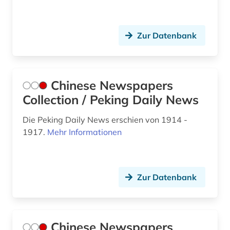
sportpädagogik (1)
sportrecht (1)
Zur Datenbank
sportunterricht (1)
sportwissenschaft (14)
Chinese Newspapers
strategie (1)
Collection / Peking Daily News
südkorea (1)
Die Peking Daily News erschien von 1914 -
tanz (1)
1917.
Mehr Informationen
tanzsport (1)
technik (2)
Zur Datenbank
test (1)
the new york times (2)
Chinese Newspapers