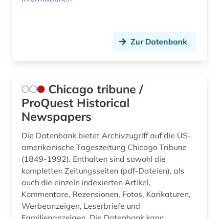
länderkunde (1)
malen (1)
Zur Datenbank
marktdaten (1)
mathe (1)
Chicago tribune /
medienberichte (1)
ProQuest Historical
Newspapers
medizin (12)
mensch (1)
Die Datenbank bietet Archivzugriff auf die US-
amerikanische Tageszeitung Chicago Tribune
mensch-maschine-kommunikation (1)
(1849-1992). Enthalten sind sowohl die
kompletten Zeitungsseiten (pdf-Dateien), als
missbrauch (1)
auch die einzeln indexierten Artikel,
Kommentare, Rezensionen, Fotos, Karikaturen,
mode (1)
Werbeanzeigen, Leserbriefe und
motorbootsport (1)
Familienanzeigen. Die Datenbank kann