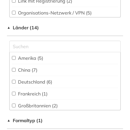
Link mit Registrierung (2)
Rechtswissenschaft (10)
china (1)
Organisations-Netzwerk / VPN (5)
Romanistik (7)
coaching und training (1)
Shibboleth
Länder (14)
▲
Slavistik (7)
darwin, charles | naturwissenschaftler;
Zugriff vor Ort
biologe; geologe (1)
Soziologie (20)
datenanalyse (1)
Sport (106)
Amerika (5)
design (1)
Technik (13)
China (7)
deutsche sporthochschule köln (1)
Theologie und Religionswissenschaften (9)
Deutschland (6)
deutscher alpenverein (1)
Werkstoffwissenschaften und
Fertigungstechnik (9)
Frankreich (1)
deutschland (1)
Wirtschaftswissenschaften (47)
Großbritannien (2)
dokumentenserver (1)
Wissenschaftskunde, Forschung, Hochschul-,
Israel (1)
Formaltyp (1)
▲
e-learning (1)
Museumswesen (4)
Italien (1)