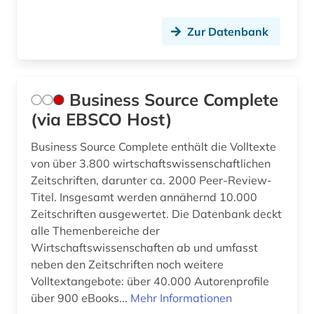
industrie (2)
Zur Datenbank
ingenieurwissenschaften (1)
international (1)
Business Source Complete
internetquelle (1)
(via EBSCO Host)
internetsicherheit (1)
Business Source Complete enthält die Volltexte
israel (1)
von über 3.800 wirtschaftswissenschaftlichen
Zeitschriften, darunter ca. 2000 Peer-Review-
journalistik (1)
Titel. Insgesamt werden annähernd 10.000
Zeitschriften ausgewertet. Die Datenbank deckt
kinesiologie (1)
alle Themenbereiche der
knie (1)
Wirtschaftswissenschaften ab und umfasst
neben den Zeitschriften noch weitere
krankenpflege (1)
Volltextangebote: über 40.000 Autorenprofile
über 900 eBooks...
Mehr Informationen
krisenintervention (1)