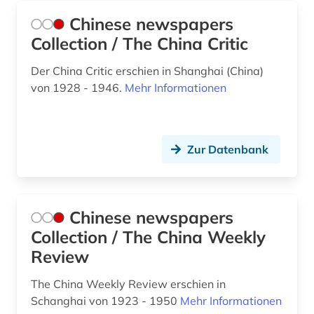
soziale arbeit (1)
Chinese newspapers
sozialwissenschaften (6)
Collection / The China Critic
soziologie (1)
Der China Critic erschien in Shanghai (China)
soziologie und geschichte (1)
von 1928 - 1946.
Mehr Informationen
spiel (1)
sport (18)
Zur Datenbank
sportgeschichte (1)
sportler (1)
Chinese newspapers
sportmedizin (1)
Collection / The China Weekly
Review
sportpolitik (1)
The China Weekly Review erschien in
sportpraxis (1)
Schanghai von 1923 - 1950
Mehr Informationen