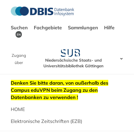
Suchen
Fachgebiete
Sammlungen
Hilfe
EN
Zugang
Niedersächsische Staats- und
über
Universitätsbibliothek Göttingen
Denken Sie bitte daran, von außerhalb des
Campus eduVPN beim Zugang zu den
Datenbanken zu verwenden !
HOME
Elektronische Zeitschriften (EZB)