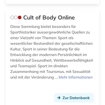
zeitschriftenaufsatz (5)
zeitung (13)
Cult of Body Online
zeitzeuge (1)
Diese Sammlung bietet besonders für
zentralbibliothek (1)
Sporthistoriker aussergewöhnliche Quellen zu
einer Vielzahl von Themen: Sport als
zitationsdatenbank (1)
wesentlicher Bestandteil der gesellschaftlichen
Kultur, Sport in seiner Bedeutung für die
ökologie (1)
Entwicklung der modernen Persönlichkeit im
Hinblick auf Gesundheit, Wettbewerbsfähigkeit
österreich (1)
und Teamspiel. Sport im direkten
österreichischer alpenverein (1)
Zusammenhang mit Tourismus, mit Sexualität
und mit der Veränderung ...
Mehr Informationen
österreichischer rundfunk (1)
Zur Datenbank