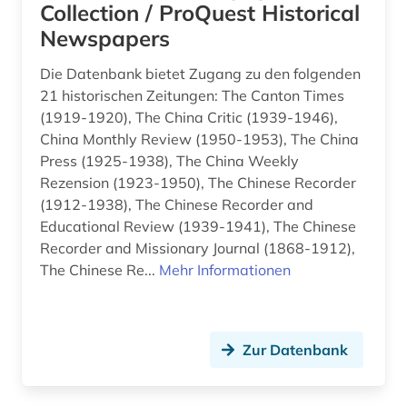
Collection / ProQuest Historical
Newspapers
rückenschule (1)
schottland (1)
Die Datenbank bietet Zugang zu den folgenden
21 historischen Zeitungen: The Canton Times
schriftverkehr (1)
(1919-1920), The China Critic (1939-1946),
China Monthly Review (1950-1953), The China
schweiz (1)
Press (1925-1938), The China Weekly
Rezension (1923-1950), The Chinese Recorder
seemannschaft (1)
(1912-1938), The Chinese Recorder and
segeln (1)
Educational Review (1939-1941), The Chinese
Recorder and Missionary Journal (1868-1912),
shanghai (4)
The Chinese Re...
Mehr Informationen
sicherheitstechnik (1)
sozialarbeitspraxis (1)
Zur Datenbank
sozialdienste in der sucht (1)