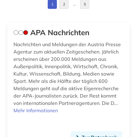
1
2
…
5
forstwissenschaft (1)
frankreich (2)
fußball (2)
APA Nachrichten
fußballeuropameisterschaft (1)
Nachrichten und Meldungen der Austria Presse
Agentur zum aktuellen Zeitgeschehen. Jährlich
fußballnationalmannschaft (1)
erscheinen über 200.000 Meldungen aus
Außenpolitik, Innenpolitik, Wirtschaft, Chronik,
gedenktag (1)
Kultur, Wissenschaft, Bildung, Medien sowie
geisteswissenschaften (6)
Sport. Mehr als die Hälfte der täglich 600
Meldungen geht auf die aktive Eigenrecherche
gemeinschafts- und psychiatrische dienste (1)
der APA-Journalisten zurück. Der Rest kommt
von internationalen Partneragenturen. Die D...
geowissenschaften (1)
Mehr Informationen
germanistik (1)
gerontologie (1)