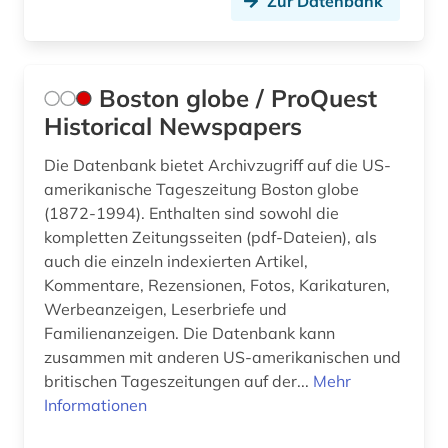
Zur Datenbank
geschichte (4)
geschichte der naturwissenschaften (1)
Boston globe / ProQuest
geschlechterrollen (1)
Historical Newspapers
gesetz (1)
Die Datenbank bietet Archivzugriff auf die US-
gesundheit und körperliche fitness (1)
amerikanische Tageszeitung Boston globe
(1872-1994). Enthalten sind sowohl die
gewalt (1)
kompletten Zeitungsseiten (pdf-Dateien), als
auch die einzeln indexierten Artikel,
grossbritannien (1)
Kommentare, Rezensionen, Fotos, Karikaturen,
großbritannien (2)
Werbeanzeigen, Leserbriefe und
Familienanzeigen. Die Datenbank kann
gruppenspiel (1)
zusammen mit anderen US-amerikanischen und
britischen Tageszeitungen auf der...
Mehr
guangzhou (1)
Informationen
handbuch (1)