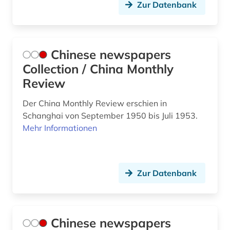
Zur Datenbank
physikalische therapie (1)
physiotherapie (2)
Chinese newspapers
politik (2)
Collection / China Monthly
Review
popmusik (1)
programmierung (1)
Der China Monthly Review erschien in
Schanghai von September 1950 bis Juli 1953.
psychologie (3)
Mehr Informationen
quelle (1)
recht (1)
Zur Datenbank
rechtssprechung (1)
rhythmusspiel (1)
Chinese newspapers
russland (1)