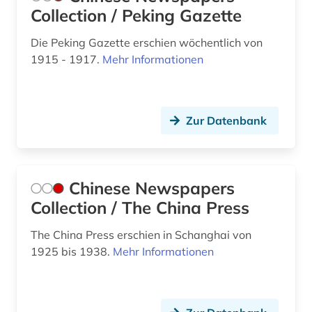
the washington post (2)
Collection / Peking Gazette
theater (1)
Die Peking Gazette erschien wöchentlich von
1915 - 1917.
Mehr Informationen
tourismus (1)
training (1)
trainingswissenschaft (6)
Zur Datenbank
unternehmen (2)
usa (9)
Chinese Newspapers
Collection / The China Press
verletzung (1)
vernachlässigung (1)
The China Press erschien in Schanghai von
1925 bis 1938.
Mehr Informationen
verwaltungswissenschaft (2)
veterinärmedizin (1)