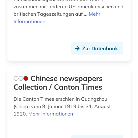
zusammen mit anderen US-amerikanischen und
musik (2)
britischen Tageszeitungen auf ...
Mehr
Informationen
nachrichten (1)
nachschlagewerk (1)
naturwissenschaften (6)
Zur Datenbank
navigation (1)
neurologie (1)
Chinese newspapers
Collection / Canton Times
olympische spiele (2)
peking (2)
Die Canton Times erschien in Guangzhou
(China) vom 9. Januar 1919 bis 31. August
pflegewissenschaft (1)
1920.
Mehr Informationen
pharmazie (9)
physik (1)