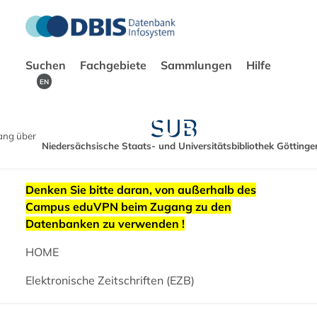
Suchen
Fachgebiete
Sammlungen
Hilfe
EN
ang über
Niedersächsische Staats- und Universitätsbibliothek Göttinge
Denken Sie bitte daran, von außerhalb des
Campus eduVPN beim Zugang zu den
Datenbanken zu verwenden !
HOME
Elektronische Zeitschriften (EZB)