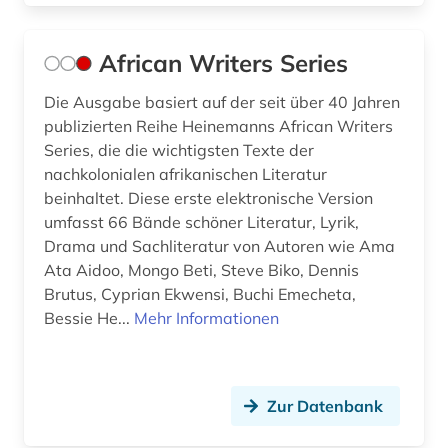
geschichte 1500-1700 (1)
geschichte 1500-1900 (1)
African Writers Series
geschichte 1500-1926 (1)
Die Ausgabe basiert auf der seit über 40 Jahren
publizierten Reihe Heinemanns African Writers
geschichte 1535-1820 (1)
Series, die die wichtigsten Texte der
nachkolonialen afrikanischen Literatur
geschichte 1574-1739 (1)
beinhaltet. Diese erste elektronische Version
geschichte 1600-1900 (2)
umfasst 66 Bände schöner Literatur, Lyrik,
Drama und Sachliteratur von Autoren wie Ama
geschichte 1641-1700 (1)
Ata Aidoo, Mongo Beti, Steve Biko, Dennis
Brutus, Cyprian Ekwensi, Buchi Emecheta,
geschichte 1650 (1)
Bessie He...
Mehr Informationen
geschichte 1650-1850 (1)
geschichte 1691-1820 (1)
Zur Datenbank
geschichte 1699-1812 (1)