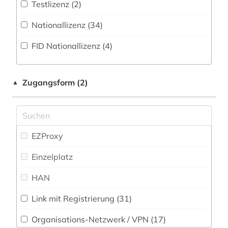
Testlizenz (2)
allgemeine sammelwerke (1)
Musikwissenschaft (43)
Nationallizenz (34)
alltag (1)
Natur- und Umweltschutz (2)
FID Nationallizenz (4)
alltagsleben (1)
Pädagogik (32)
altamerikanistik (1)
Philosophie (49)
Zugangsform (2)
▲
altenglisch (8)
Physik (8)
altertumswissenschaft (1)
Politologie (92)
altes buch (8)
EZProxy
Psychologie (24)
amerika (24)
Einzelplatz
Rechtswissenschaft (32)
amerika + schwarze (1)
HAN
Romanistik (124)
amerikanische geschichte (7)
Link mit Registrierung (31)
Slavistik (61)
amerikanische literatur (3)
Organisations-Netzwerk / VPN (17)
Soziologie (79)