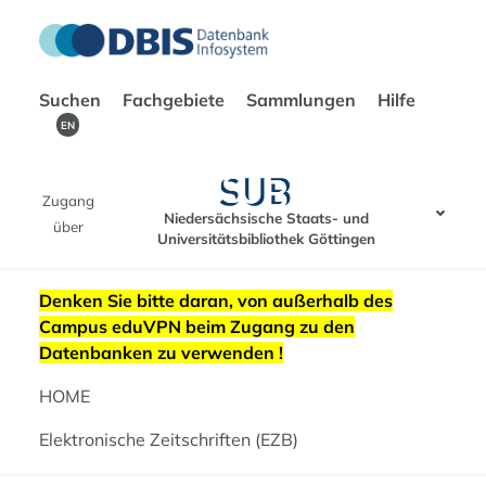
Suchen
Fachgebiete
Sammlungen
Hilfe
EN
Zugang
Niedersächsische Staats- und
über
Universitätsbibliothek Göttingen
Denken Sie bitte daran, von außerhalb des
Campus eduVPN beim Zugang zu den
Datenbanken zu verwenden !
HOME
Elektronische Zeitschriften (EZB)