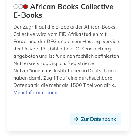
frühe neuzeit (1)
African Books Collective
E-Books
fürstliche bibliothek corvey (1)
galloromanistik (14)
Der Zugriff auf die E-Books der African Books
Collective wird vom FID Afrikastudien mit
gedenktag (1)
Förderung der DFG und einem Hosting-Service
der Universitätsbibliothek J.C. Senckenberg
gefangener (1)
angeboten und ist für einen fachlich definierten
Nutzerkreis zugänglich. Registrierte
geistesgeschichte <1500 - 1800> (1)
Nutzer*innen aus Institutionen in Deutschland
geisteswissenschaften (26)
haben damit Zugriff auf eine durchsuchbare
Datenbank, die mehr als 1500 Titel von afrik...
gender (3)
Mehr Informationen
gender studies (1)
genealogie (2)
Zur Datenbank
geoffrey (3)