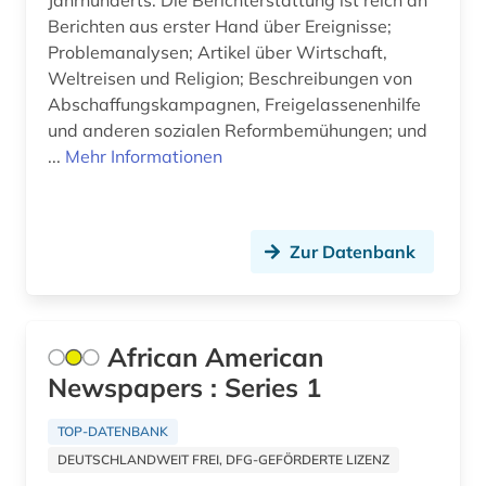
Jahrhunderts. Die Berichterstattung ist reich an
Berichten aus erster Hand über Ereignisse;
eponym (1)
Problemanalysen; Artikel über Wirtschaft,
Weltreisen und Religion; Beschreibungen von
ethnologie (1)
Abschaffungskampagnen, Freigelassenenhilfe
etudes africaines (2)
und anderen sozialen Reformbemühungen; und
...
Mehr Informationen
etymologie (5)
europa (3)
Zur Datenbank
europäische geschichte (2)
europäische kultur (1)
fachinformationsdienst (2)
African American
Newspapers : Series 1
faksimile (3)
TOP-DATENBANK
familienname (3)
DEUTSCHLANDWEIT FREI, DFG-GEFÖRDERTE LIZENZ
fashion (1)