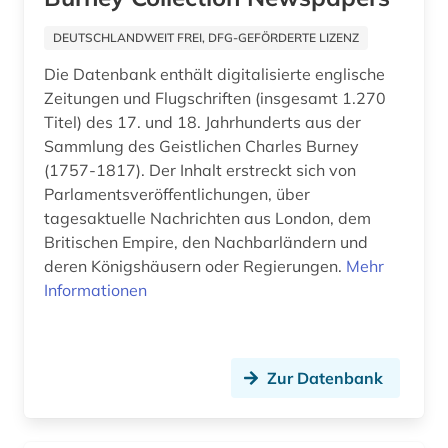
bibliographie (18)
DEUTSCHLANDWEIT FREI, DFG-GEFÖRDERTE LIZENZ
bibliographie 1800-2005 (1)
Die Datenbank enthält digitalisierte englische
Zeitungen und Flugschriften (insgesamt 1.270
bibliographie 1900-2000 (1)
Titel) des 17. und 18. Jahrhunderts aus der
Sammlung des Geistlichen Charles Burney
biblische studien (1)
(1757-1817). Der Inhalt erstreckt sich von
bilddatenbank (1)
Parlamentsveröffentlichungen, über
tagesaktuelle Nachrichten aus London, dem
bildung (1)
Britischen Empire, den Nachbarländern und
deren Königshäusern oder Regierungen.
Mehr
biografie (15)
Informationen
biographie (26)
biologie (1)
Zur Datenbank
biowissenschaften (1)
black theater (1)