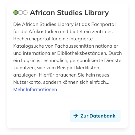
geoffrey general prologue (1)
African Studies Library
geoffrey the wife of bath´s tale (1)
Die African Studies Library ist das Fachportal
geografie (1)
für die Afrikastudien und bietet ein zentrales
Rechercheportal für eine integrierte
geographie (1)
Katalogsuche von Fachausschnitten nationaler
geographischer name (2)
und internationaler Bibliotheksbeständen. Durch
ein Log-in ist es möglich, personalisierte Dienste
geologie (1)
zu nutzen, wie zum Beispiel Merklisten
anzulegen. Hierfür brauchen Sie kein neues
george (1)
Nutzerkonto, sondern können sich einfach...
geowissenschaften (1)
Mehr Informationen
germanistik (6)
geschichte (54)
Zur Datenbank
geschichte &lt;1492-1895&gt; (1)