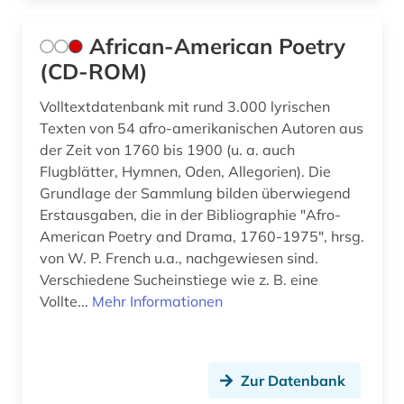
geschichte 1789-1865 (1)
African-American Poetry
geschichte 1790-1920 (1)
(CD-ROM)
geschichte 1800 (1)
Volltextdatenbank mit rund 3.000 lyrischen
Texten von 54 afro-amerikanischen Autoren aus
geschichte 1800-1920 (1)
der Zeit von 1760 bis 1900 (u. a. auch
geschichte 1800-2010 (1)
Flugblätter, Hymnen, Oden, Allegorien). Die
Grundlage der Sammlung bilden überwiegend
geschichte 1821-1837 (1)
Erstausgaben, die in der Bibliographie "Afro-
American Poetry and Drama, 1760-1975", hrsg.
geschichte 1832-1901 (1)
von W. P. French u.a., nachgewiesen sind.
geschichte 1832-1978 (1)
Verschiedene Sucheinstiege wie z. B. eine
Vollte...
Mehr Informationen
geschichte 1838-1852 (1)
geschichte 1850-2010 (1)
Zur Datenbank
geschichte 1853-1865 (2)