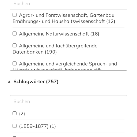
Agrar- und Forstwissenschaft, Gartenbau,
Ernährungs- und Haushaltswissenschaft (12)
Allgemeine Naturwissenschaft (16)
Allgemeine und fachübergreifende
Datenbanken (190)
Allgemeine und vergleichende Sprach- und
Literaturwissenschaft. Indogermanistik.
Außereuropäische Sprachen und Literaturen
Schlagwörter (757)
▲
(203)
Anglistik. Amerikanistik (717)
Archäologie (20)
(2)
Architektur, Bauingenieur- und
Vermessungswesen (18)
(1859-1877) (1)