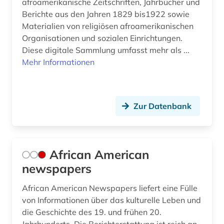
afroamerikanische Zeitschriften, Jahrbücher und
englische grammatik (1)
Berichte aus den Jahren 1829 bis1922 sowie
Materialien von religiösen afroamerikanischen
englische literatur (4)
Organisationen und sozialen Einrichtungen.
englische literatur außerhalb großbritanniens
Diese digitale Sammlung umfasst mehr als ...
und der usa (1)
Mehr Informationen
englische sprache (3)
englische sprachwissenschaft (1)
Zur Datenbank
englisches sprachgebiet (9)
englischsprachige literatur (1)
African American
englischunterricht (3)
newspapers
english (1)
African American Newspapers liefert eine Fülle
enzyklopädie (22)
von Informationen über das kulturelle Leben und
die Geschichte des 19. und frühen 20.
epik (1)