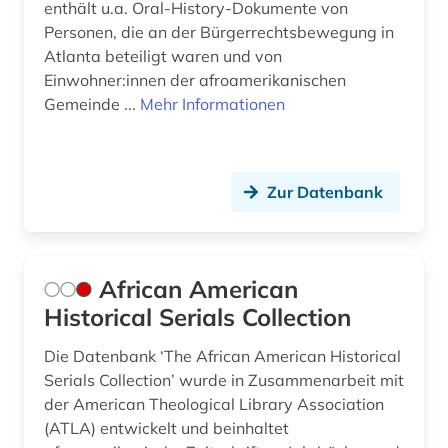
enthält u.a. Oral-History-Dokumente von
elektronische zeitschrift (8)
Personen, die an der Bürgerrechtsbewegung in
elektronisches buch (40)
Atlanta beteiligt waren und von
Einwohner:innen der afroamerikanischen
elektronisches publizieren (1)
Gemeinde ...
Mehr Informationen
elektrotechnik (1)
eliot (1)
Zur Datenbank
encyclopädie (1)
england (15)
African American
englisch (161)
Historical Serials Collection
englisch deutsch wörterbuch (1)
Die Datenbank ‘The African American Historical
englisch language teaching (1)
Serials Collection’ wurde in Zusammenarbeit mit
der American Theological Library Association
englisch literatur (1)
(ATLA) entwickelt und beinhaltet