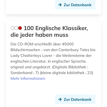
Zur Datenbank
audiovisuelles material (1)
aufführung (10)
aufführungspraxis (1)
100 Englische Klassiker,
die jeder haben muss
ausbildung (1)
Die CD-ROM erschließt über 45000
aussprache (3)
Bildschirmseiten - von den Canterbury Tales bis
australien (9)
Lady Chatterleys Lover - die Meilensteine der
englischen Literatur. In englischer Sprache,
autobiografie (2)
original und ungekürzt. (Digitale Bibliothek :
Sonderband ; 7) (kleine digitale bibliothek ; 23)
autografen (1)
Mehr Informationen
autograph (1)
autor (2)
Zur Datenbank
außenpolitik (6)