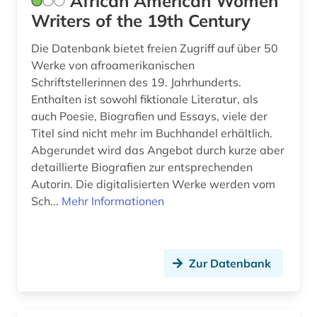
African American Women
frauenarbeit (1)
Writers of the 19th Century
frauenbefreiung (1)
Die Datenbank bietet freien Zugriff auf über 50
frauenbewegung (3)
Werke von afroamerikanischen
Schriftstellerinnen des 19. Jahrhunderts.
frauenbild (2)
Enthalten ist sowohl fiktionale Literatur, als
auch Poesie, Biografien und Essays, viele der
frauenforschung (4)
Titel sind nicht mehr im Buchhandel erhältlich.
frauengeschichte (2)
Abgerundet wird das Angebot durch kurze aber
detaillierte Biografien zur entsprechenden
frauenliteratur (2)
Autorin. Die digitalisierten Werke werden vom
Sch...
Mehr Informationen
frauenrecht (1)
frauenwahlrecht (1)
fremdsprache (3)
Zur Datenbank
fremdwort (2)