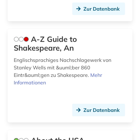
datenanalyse (2)
Zur Datenbank
demokratie (1)
design (2)
A-Z Guide to
deutsch (29)
Shakespeare, An
deutsche philologie (1)
Englischsprachiges Nachschlagewerk von
dialekt (1)
Stanley Wells mit &uuml;ber 860
Eintr&auml;gen zu Shakespeare.
Mehr
dickens (1)
Informationen
didaktik (1)
digital humanities (3)
Zur Datenbank
digitale rechte (1)
digitalisat (1)