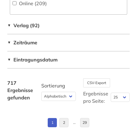
Online (209
)
angloamerika (1)
Irland (9)
angloamerikanische literatur (1)
Italien (1)
Verlag (92)
▼
angloamerikanischer kulturraum (4)
Kanada (25)
Zeiträume
anleitung (1)
▼
Mittelamerika (1)
anthologie (36)
Nordamerika (14)
Eintragungsdatum
▼
anthony trollope (1)
Roemisches Reich (1)
anthropologie (3)
Russland, Sowjetunion (1)
717
CSV-Export
Sortierung
Ergebnisse
anthropozän (1)
Schweden (2)
Ergebnisse
gefunden
pro Seite:
antike (2)
Spanien (1)
arabisch (1)
Suedamerika (2)
1
2
…
29
arbeiterbewegung (1)
Suedostasien (1)