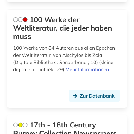
balkanromanistik (8)
100 Werke der
ballade (2)
Weltliteratur, die jeder haben
bearbeitung (2)
muss
behinderung (1)
100 Werke von 84 Autoren aus allen Epochen
der Weltliteratur, von Aischylos bis Zola.
belletristik (1)
(Digitale Bibliothek : Sonderband ; 10) (kleine
ben (1)
digitale bibliothek ; 29)
Mehr Informationen
berühmte persönlichkeit (1)
bestandserhaltung (1)
Zur Datenbank
betriebswirtschaftslehre (2)
bibel (2)
17th - 18th Century
bibliografie (30)
Burney Collection Newspapers