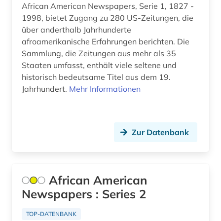
African American Newspapers, Serie 1, 1827 -
1998, bietet Zugang zu 280 US-Zeitungen, die
feminismus (5)
über anderthalb Jahrhunderte
fernsehen (2)
afroamerikanische Erfahrungen berichten. Die
Sammlung, die Zeitungen aus mehr als 35
fest (1)
Staaten umfasst, enthält viele seltene und
historisch bedeutsame Titel aus dem 19.
fid anglo-american culture (1)
Jahrhundert.
Mehr Informationen
fid asien (1)
fid benelux (1)
Zur Datenbank
fid darstellende kunst (9)
fid geschichtswissenschaft (1)
African American
fid-lizenz (1)
Newspapers : Series 2
film (7)
TOP-DATENBANK
finnisch (1)