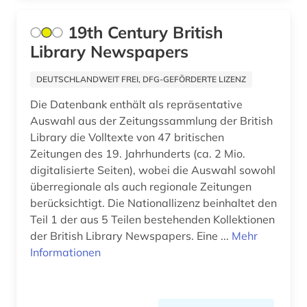
brontë (1)
19th Century British
Library Newspapers
buch (1)
buchdruck (1)
DEUTSCHLANDWEIT FREI, DFG-GEFÖRDERTE LIZENZ
Die Datenbank enthält als repräsentative
buchhandel (1)
Auswahl aus der Zeitungssammlung der British
bürgerrechtsbewegung (3)
Library die Volltexte von 47 britischen
Zeitungen des 19. Jahrhunderts (ca. 2 Mio.
calderón (1)
digitalisierte Seiten), wobei die Auswahl sowohl
überregionale als auch regionale Zeitungen
canada (1)
berücksichtigt. Die Nationallizenz beinhaltet den
Teil 1 der aus 5 Teilen bestehenden Kollektionen
canterbury tales (2)
der British Library Newspapers. Eine ...
Mehr
cartoon (1)
Informationen
charles (1)
chaucer (6)