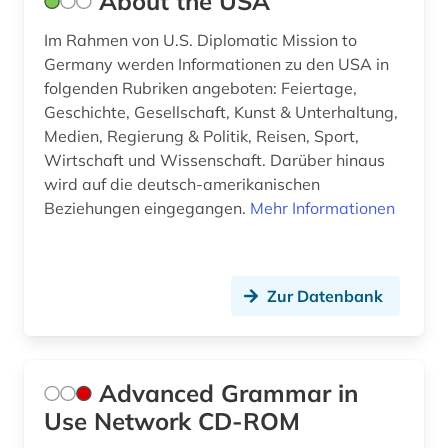
About the USA
dissertation (2)
Im Rahmen von U.S. Diplomatic Mission to
dokument (1)
Germany werden Informationen zu den USA in
dokumentarfilm (1)
folgenden Rubriken angeboten: Feiertage,
Geschichte, Gesellschaft, Kunst & Unterhaltung,
dokumentation (1)
Medien, Regierung & Politik, Reisen, Sport,
Wirtschaft und Wissenschaft. Darüber hinaus
dokumente (2)
wird auf die deutsch-amerikanischen
Beziehungen eingegangen.
doyle (1)
Mehr Informationen
drama (23)
dramatiker (1)
Zur Datenbank
dramatikerin (1)
drehbuch (1)
Advanced Grammar in
druckindustrie (1)
Use Network CD-ROM