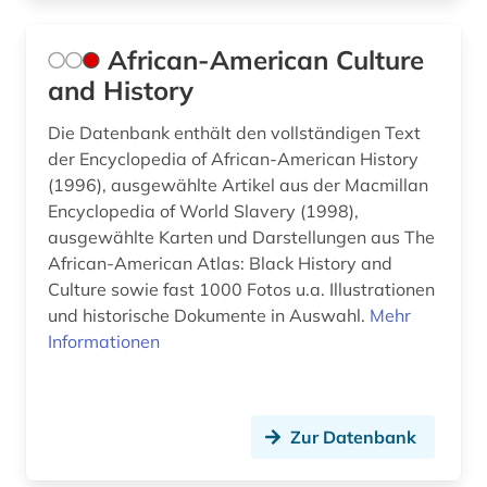
geschichte 1700 - 1900 (1)
African-American Culture
geschichte 1700 ff. (1)
and History
geschichte 1700-1780 (1)
Die Datenbank enthält den vollständigen Text
geschichte 1700-1800 (1)
der Encyclopedia of African-American History
(1996), ausgewählte Artikel aus der Macmillan
geschichte 1700-1836 (1)
Encyclopedia of World Slavery (1998),
ausgewählte Karten und Darstellungen aus The
geschichte 1714-1915 (1)
African-American Atlas: Black History and
geschichte 1755-1773 (1)
Culture sowie fast 1000 Fotos u.a. Illustrationen
und historische Dokumente in Auswahl.
Mehr
geschichte 1760-1900 (3)
Informationen
geschichte 1782-1903 (1)
geschichte 1789 - 1875 (1)
Zur Datenbank
geschichte 1789-1838 (1)