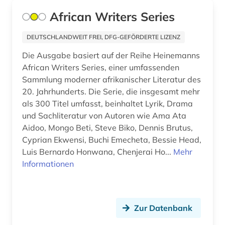
geschichte &lt;1550-1921&gt; (1)
African Writers Series
geschichte &lt;1731-1869&gt; (1)
DEUTSCHLANDWEIT FREI, DFG-GEFÖRDERTE LIZENZ
geschichte &lt;1801-1819&gt; (1)
Die Ausgabe basiert auf der Reihe Heinemanns
geschichte &lt;600-1900&gt; (1)
African Writers Series, einer umfassenden
Sammlung moderner afrikanischer Literatur des
geschichte 1275-1504 (1)
20. Jahrhunderts. Die Serie, die insgesamt mehr
als 300 Titel umfasst, beinhaltet Lyrik, Drama
geschichte 1280-1915 (1)
und Sachliteratur von Autoren wie Ama Ata
Aidoo, Mongo Beti, Steve Biko, Dennis Brutus,
geschichte 1400-2015 (1)
Cyprian Ekwensi, Buchi Emecheta, Bessie Head,
geschichte 1473-1800 (1)
Luis Bernardo Honwana, Chenjerai Ho...
Mehr
Informationen
geschichte 1492-1820 (1)
geschichte 1500 - 1700 (1)
Zur Datenbank
geschichte 1500-1640 (1)