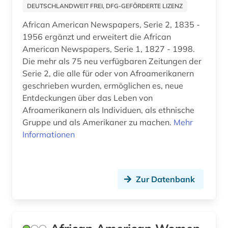
DEUTSCHLANDWEIT FREI, DFG-GEFÖRDERTE LIZENZ
flugschrift (1)
African American Newspapers, Serie 2, 1835 -
1956 ergänzt und erweitert die African
folios (1)
American Newspapers, Serie 1, 1827 - 1998.
Die mehr als 75 neu verfügbaren Zeitungen der
forschungsportal (2)
Serie 2, die alle für oder von Afroamerikanern
forstwissenschaft (1)
geschrieben wurden, ermöglichen es, neue
Entdeckungen über das Leben von
fotografie (1)
Afroamerikanern als Individuen, als ethnische
Gruppe und als Amerikaner zu machen.
Mehr
fotozeitschrift (1)
Informationen
frankreich (1)
französisch (15)
Zur Datenbank
frau (3)
frauen (1)