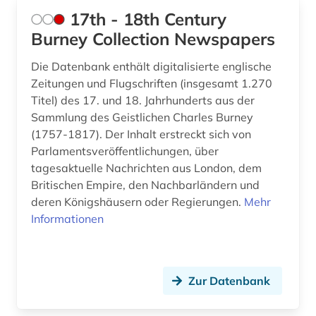
17th - 18th Century
bond (1)
Burney Collection Newspapers
book of kells (1)
Die Datenbank enthält digitalisierte englische
brief (4)
Zeitungen und Flugschriften (insgesamt 1.270
Titel) des 17. und 18. Jahrhunderts aus der
briefe (1)
Sammlung des Geistlichen Charles Burney
(1757-1817). Der Inhalt erstreckt sich von
briefsammlung (4)
Parlamentsveröffentlichungen, über
britannisch (1)
tagesaktuelle Nachrichten aus London, dem
Britischen Empire, den Nachbarländern und
britisches englisch (1)
deren Königshäusern oder Regierungen.
Mehr
Informationen
british academy (1)
british broadcasting corporation (1)
Zur Datenbank
british library (1)
british national corpus (2)