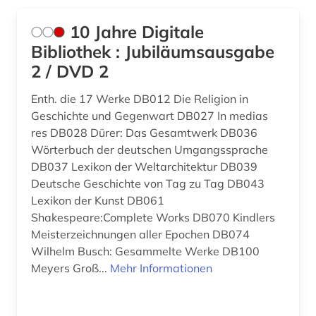
arbeitsrecht (1)
USA (79)
10 Jahre Digitale
arbeitssicherheit (1)
Bibliothek : Jubiläumsausgabe
2 / DVD 2
architektur (2)
Enth. die 17 Werke DB012 Die Religion in
archiv (1)
Geschichte und Gegenwart DB027 In medias
archäologie (2)
res DB028 Dürer: Das Gesamtwerk DB036
Wörterbuch der deutschen Umgangssprache
arthur conan (1)
DB037 Lexikon der Weltarchitektur DB039
Deutsche Geschichte von Tag zu Tag DB043
artusepik (2)
Lexikon der Kunst DB061
asiaten (2)
Shakespeare:Complete Works DB070 Kindlers
Meisterzeichnungen aller Epochen DB074
asiatische studien (1)
Wilhelm Busch: Gesammelte Werke DB100
Meyers Groß...
Mehr Informationen
asien (2)
audiodatei (1)