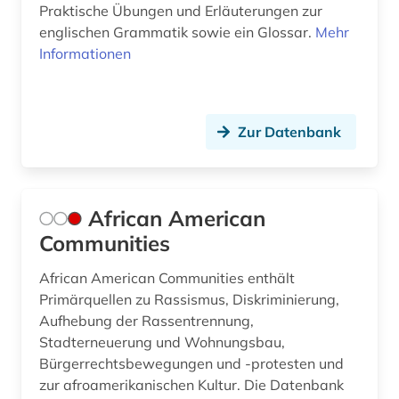
druckwerk (1)
Praktische Übungen und Erläuterungen zur
englischen Grammatik sowie ein Glossar.
Mehr
dänisch (2)
Informationen
e-book (1)
e-book-paket (1)
Zur Datenbank
edgar allan (1)
edition (2)
African American
einführung (1)
Communities
einsprachiges wörterbuch (1)
African American Communities enthält
einwanderung (2)
Primärquellen zu Rassismus, Diskriminierung,
Aufhebung der Rassentrennung,
elektronik (1)
Stadterneuerung und Wohnungsbau,
Bürgerrechtsbewegungen und -protesten und
elektronische publikation (1)
zur afroamerikanischen Kultur. Die Datenbank