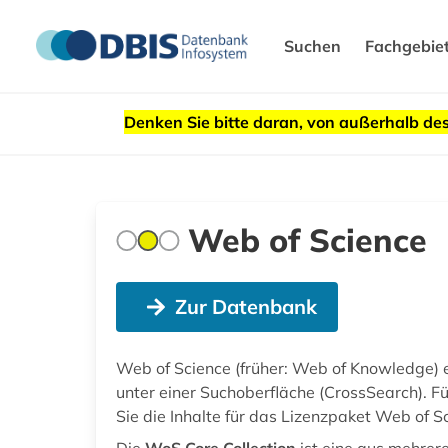
Suchen
Fachgebie
Denken Sie bitte daran, von außerhalb 
Web of Science
Zur Datenbank
Web of Science (früher: Web of Knowledge) 
unter einer Suchoberfläche (CrossSearch). Fü
Sie die Inhalte für das Lizenzpaket Web of S
Die
WoS Core Collection
ist eine aus mehrer