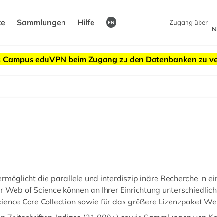
te
Sammlungen
Hilfe
Zugang über
EN
N
des Campus eduVPN beim Zugang zu den Datenbanken zu v
ermöglicht die parallele und interdisziplinäre Recherche i
r Web of Science können an Ihrer Einrichtung unterschiedliche
cience Core Collection sowie für das größere Lizenzpaket We
en Zeitschriften-Indizes (21.000+) sowie Sammlungen von 