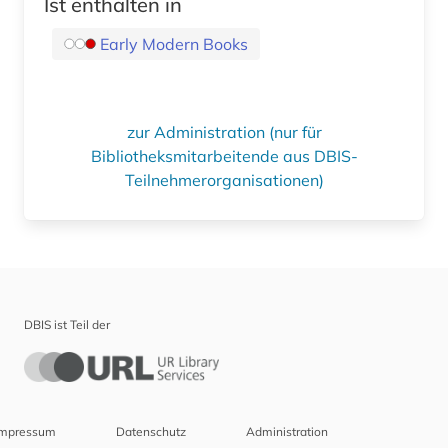
Ist enthalten in
Early Modern Books
zur Administration (nur für
Bibliotheksmitarbeitende aus DBIS-
Teilnehmerorganisationen)
DBIS ist Teil der
Impressum
Datenschutz
Administration