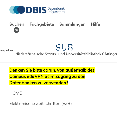
Suchen
Fachgebiete
Sammlungen
Hilfe
EN
ang über
Niedersächsische Staats- und Universitätsbibliothek Göttinge
Denken Sie bitte daran, von außerhalb des
Campus eduVPN beim Zugang zu den
Datenbanken zu verwenden !
HOME
Elektronische Zeitschriften (EZB)