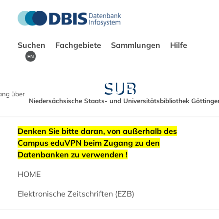
Suchen
Fachgebiete
Sammlungen
Hilfe
EN
ang über
Niedersächsische Staats- und Universitätsbibliothek Göttinge
Denken Sie bitte daran, von außerhalb des
Campus eduVPN beim Zugang zu den
Datenbanken zu verwenden !
HOME
Elektronische Zeitschriften (EZB)