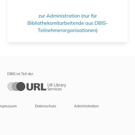
zur Administration (nur für
Bibliotheksmitarbeitende aus DBIS-
Teilnehmerorganisationen)
DBIS ist Teil der
Impressum
Datenschutz
Administration