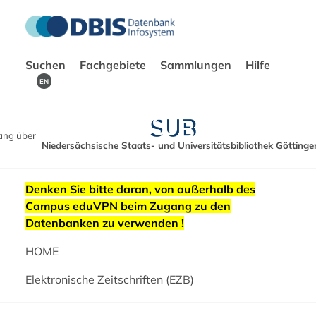
Suchen
Fachgebiete
Sammlungen
Hilfe
EN
ang über
Niedersächsische Staats- und Universitätsbibliothek Göttinge
Denken Sie bitte daran, von außerhalb des
Campus eduVPN beim Zugang zu den
Datenbanken zu verwenden !
HOME
Elektronische Zeitschriften (EZB)