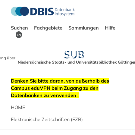
Suchen
Fachgebiete
Sammlungen
Hilfe
EN
ang über
Niedersächsische Staats- und Universitätsbibliothek Göttinge
Denken Sie bitte daran, von außerhalb des
Campus eduVPN beim Zugang zu den
Datenbanken zu verwenden !
HOME
Elektronische Zeitschriften (EZB)