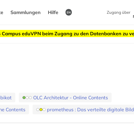
te
Sammlungen
Hilfe
Zugang über
EN
des Campus eduVPN beim Zugang zu den Datenbanken zu v
bikat
OLC Architektur - Online Contents
ne Contents
prometheus : Das verteilte digitale Bil