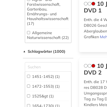
10 
Forstwissenschaft,
Gartenbau,
DVD 1
Ernährungs- und
Haushaltswissenschaft
Enth. die 4 
(17)
DB026 Gesch
Aberglauben
Allgemeine
Grafiken
Meh
Naturwissenschaft (22)
Allgemeine und
Schlagwörter (1000)
fachübergreifende
▲
Datenbanken (96)
10 
Allgemeine und
vergleichende Sprach-
DVD 2
und
1451-1452) (1)
Literaturwissenschaft.
Enth. die 17
Indogermanistik.
1472-1553) (1)
res DB028 D
Außereuropäische
Umgangsspra
Sprachen und
1525&gt (1)
Tag zu Tag 
Literaturen (75)
Kindlers Me
1654-1730) (1)