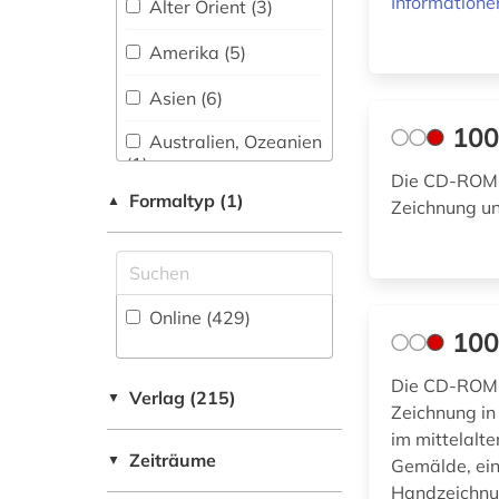
Informatione
Alter Orient (3)
(1)
alte nationalgalerie
(2)
Amerika (5)
Musikwissenschaft
(57)
altertum (5)
Asien (6)
Natur- und
100
Australien, Ozeanien
Umweltschutz (3)
altertumswissenschaft
(1)
(1)
Die CD-ROM g
Pädagogik (39)
Formaltyp (1)
▲
Baden-
Zeichnung un
Wuerttemberg (3)
Philosophie (66)
altertumswissenschaften
(2)
Baltikum (1)
Physik (10)
altes buch (3)
Online (429
)
Bayern (12)
Politologie (43)
100
altes ägypten (1)
Belgien (5)
Psychologie (28)
Die CD-ROM g
Verlag (215)
▼
altgermanistik (1)
Berlin (3)
Zeichnung in
Rechtswissenschaft
im mittelalte
(23)
altstadtsanierung
Bosnien-
Zeiträume
▼
Gemälde, ein
(1)
Herzegowina (1)
Romanistik (42)
Handzeichnun