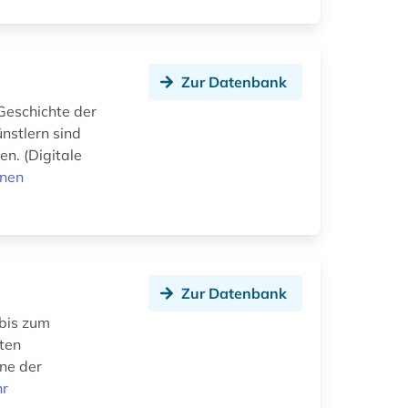
Zur Datenbank
Geschichte der
nstlern sind
n. (Digitale
onen
Zur Datenbank
bis zum
sten
ne der
r