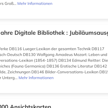
s Groß...
Mehr Informationen
Jahre Digitale Bibliothek : Jubiläumsaus
 Werke DB116 Lueger:Lexikon der gesamten Technik DB117
isch-Deutsch DB130 Wolfgang Amadeus Mozart: Leben un
ersations-Lexikon (1854-1857) DB134 Edmund Reitter: Die
eiches (Fauna Germanica) DB136 Erotische Literatur DB142
älde, Zeichnungen DB146 Bilder-Conversations-Lexikon DB
r Unterg...
Mehr Informationen
000 Ansichtskarten