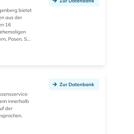
Zur Datenbank
genberg bietet
en aus der
en 16
 ehemaligen
, Posen, S...
Zur Datenbank
ssensservice:
ann innerhalb
uf der
esprochen.