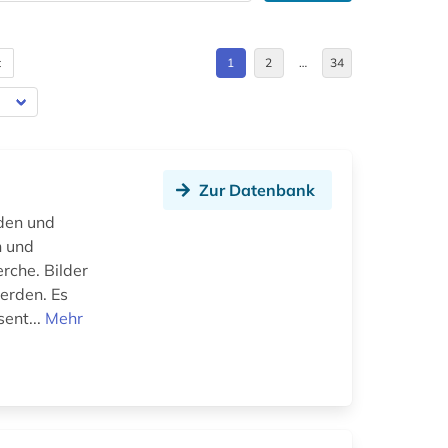
t
1
2
…
34
Zur Datenbank
den und
n und
rche. Bilder
werden. Es
sent...
Mehr