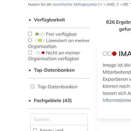
Nutzen Sie die
vereinfachte Abfragesyntax
('+' = AND, '|' = OR,
Verfügbarkeit
▲
826 Ergebn
gefu
Frei verfügbar
Lizenziert an meiner
Organisation
IMA
Nicht an meiner
Organisation verfügbar
Image ist di
Top-Datenbanken
▲
Mitarbeitend
Exportieren v
können nach 
Top-Datenbanken
lassen sich A
Informatione
Fachgebiete (43)
▲
Agrar- und