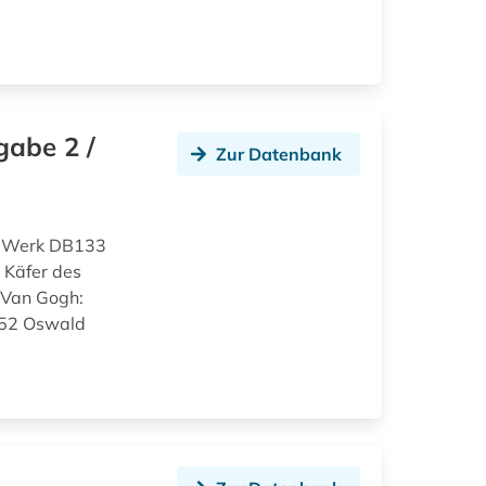
gabe 2 /
Zur Datenbank
d Werk DB133
 Käfer des
 Van Gogh:
152 Oswald