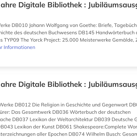
Jahre Digitale Bibliothek : Jubiläumsaus
Werke DB010 Johann Wolfgang von Goethe: Briefe, Tagebüch
ichte des deutschen Buchwesens DB145 Handwörterbuch 
s TYP09 The Yorck Project: 25.000 Meisterwerke Gemälde, 
r Informationen
Jahre Digitale Bibliothek : Jubiläumsaus
 Werke DB012 Die Religion in Geschichte und Gegenwart DB
ürer: Das Gesamtwerk DB036 Wörterbuch der deutschen
che DB037 Lexikon der Weltarchitektur DB039 Deutsche G
DB043 Lexikon der Kunst DB061 Shakespeare:Complete Wo
isterzeichnungen aller Epochen DB074 Wilhelm Busch: Ges