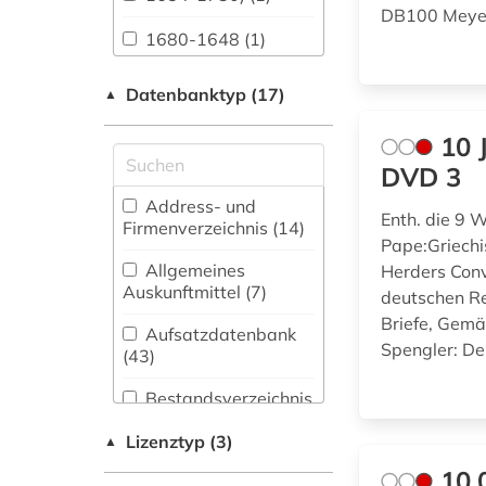
Anglistik.
DB100 Meyer
Amerikanistik (49)
1680-1648 (1)
Archäologie (96)
20. jahrhundert (1)
Datenbanktyp (17)
▲
Architektur,
2003> (1)
Bauingenieur- und
10 
Vermessungswesen
DVD 3
aarhus (1)
(125)
Address- und
abbildung (2)
Enth. die 9
Biologie,
Firmenverzeichnis (14
)
Biotechnologie (18)
Pape:Griech
aberglaube (1)
Allgemeines
Herders Conv
Buch- und
Auskunftmittel (7
)
deutschen R
adressbuch (4)
Bibliothekswesen,
Briefe, Gem
Informationswissenschaft
Aufsatzdatenbank
Spengler: De
adresse (1)
(69)
(43
)
Chemie und
adressen (1)
Bestandsverzeichnis
Pharmazie (10)
(98
)
adreßbuch (2)
Lizenztyp (3)
▲
Elektrotechnik,
Biographische
10.
Elektronik,
Datenbank (56
afrika (2)
)