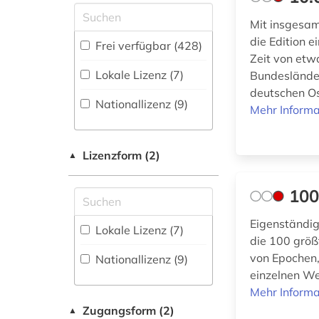
Nachrichtentechnik (6)
Mit insgesam
afrikanistik (1)
Energietechnik (8)
Buchhandelsverzeichnis
die Edition 
Frei verfügbar (428)
(1
)
akademie (1)
Zeit von etw
Ethnologie (76)
Lokale Lizenz (7)
Bundeslände
Disziplinäre
akademie der
deutschen Os
Forschungsdatenrepositorien
Geographie (47)
bildenden künste (1)
Nationallizenz (9)
Mehr Informa
(1
)
Geowissenschaften
akademie der
Disziplinäre
(12)
bildenden künste
Repositorien (1
)
münchen (1)
Lizenzform (2)
▲
Germanistik.
Fachbibliographie
Niederlandistik.
akademie der künste
100
(108
)
Skandinavistik (57)
(1)
Faktendatenbank
Eigenständig
Geschichte (150)
akademie der
Lokale Lizenz (7)
(68
)
wissenschaften (1)
die 100 größ
Geschichte der
von Epochen,
Nationallizenz (9)
National-,
Pädagogik und des
akdademie der
einzelnen We
Regionalbibliographie
Bildungswesens (1)
künste (1)
Mehr Informa
(6
)
Zugangsform (2)
Informatik (11)
albrecht (4)
▲