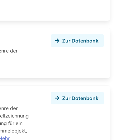
Zur Datenbank
enre der
Zur Datenbank
enre der
dellzeichnung
ng für ein
ammelobjekt,
Mehr