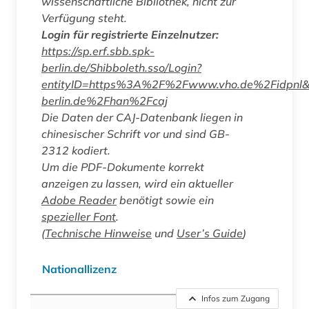
wissenschaftliche Bibliothek, nicht zur
Verfügung steht.
Login für registrierte Einzelnutzer:
https://sp.erf.sbb.spk-
berlin.de/Shibboleth.sso/Login?
entityID=https%3A%2F%2Fwww.vho.de%2Fidpnl&
berlin.de%2Fhan%2Fcaj
Die Daten der CAJ-Datenbank liegen in
chinesischer Schrift vor und sind GB-
2312 kodiert.
Um die PDF-Dokumente korrekt
anzeigen zu lassen, wird ein aktueller
Adobe Reader
benötigt sowie ein
spezieller Font
.
(
Technische Hinweise
und
User’s Guide
)
Nationallizenz
Infos zum Zugang