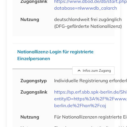
Zugangslink
https://www.dbod.de/db/start.php
database=nlwwwdb_calarch
Nutzung
deutschlandweit frei zugänglich
(DFG-geförderte Nationallizenz)
Nationallizenz-Login für registrierte
Einzelpersonen
Infos zum Zugang
Zugangstyp
Individuelle Registrierung erforder
Zugangslink
https://sp.erf.sbb.spk-berlin.de/Sh
entityID=https%3A%2F%2Fwww.v
berlin.de%2Fhan%2Fcaj
Nutzung
Für Nationallizenzen registrierte 