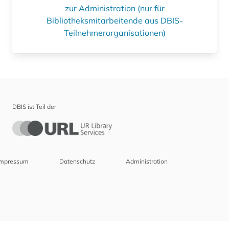
zur Administration (nur für
Bibliotheksmitarbeitende aus DBIS-
Teilnehmerorganisationen)
DBIS ist Teil der
Impressum
Datenschutz
Administration