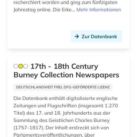
recherchiert worden und ging zum fünfzigsten
armenfürsorge (4)
Jahrestag online. Die Erke...
Mehr Informationen
armenien (2)
armenien (west) (1)
Zur Datenbank
artefakte (1)
artek (2)
17th - 18th Century
arzneimittel (1)
Burney Collection Newspapers
arzt (1)
DEUTSCHLANDWEIT FREI, DFG-GEFÖRDERTE LIZENZ
asch (1)
Die Datenbank enthält digitalisierte englische
Zeitungen und Flugschriften (insgesamt 1.270
aschach (1)
Titel) des 17. und 18. Jahrhunderts aus der
aschaffenburg (1)
Sammlung des Geistlichen Charles Burney
(1757-1817). Der Inhalt erstreckt sich von
asean (1)
Parlamentsveröffentlichungen, über