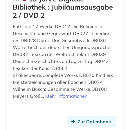
Thueringen (14)
Bibliothek : Jubiläumsausgabe
analysen (1)
2 / DVD 2
Tschechische Republik (33)
anarchie (1)
Tuerkei (12)
Enth. die 17 Werke DB012 Die Religion in
Geschichte und Gegenwart DB027 In medias
anarchismus (2)
USA (138)
res DB028 Dürer: Das Gesamtwerk DB036
Wörterbuch der deutschen Umgangssprache
anarchist (1)
Ukraine (26)
DB037 Lexikon der Weltarchitektur DB039
anarchosyndikalismus (1)
Deutsche Geschichte von Tag zu Tag DB043
Ungarn (25)
Lexikon der Kunst DB061
anden (1)
Vatikanstadt (3)
Shakespeare:Complete Works DB070 Kindlers
Meisterzeichnungen aller Epochen DB074
andreas (1)
Zypern (2)
Wilhelm Busch: Gesammelte Werke DB100
anfänge - 1965 (1)
Meyers Groß...
Mehr Informationen
anglikanische kirche der provinz uganda (1)
anglistik (5)
Zur Datenbank