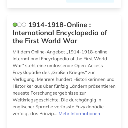
bayerische staatsbibliothek (4)
bayern (25)
1914-1918-Online :
bayern. bayerische staatsregierung (1)
International Encyclopedia of
the First World War
beamter (1)
Mit dem Online-Angebot „1914-1918-online.
beeinträchtigung (1)
International Encyclopedia of the First World
begriffsgeschichte &amp;lt;fach&amp;gt; (1)
War“ steht eine umfassende Open-Access-
Enzyklopädie des „Großen Krieges“ zur
begräbnis (1)
Verfügung. Mehrere hundert Historikerinnen und
Historiker aus über fünfzig Ländern präsentieren
begräbnisstätte (1)
neueste Forschungsergebnisse zur
behinderung (2)
Weltkriegsgeschichte. Die durchgängig in
englischer Sprache verfasste Enzyklopädie
behringwerke (1)
verfolgt das Prinzip...
Mehr Informationen
behörde (1)