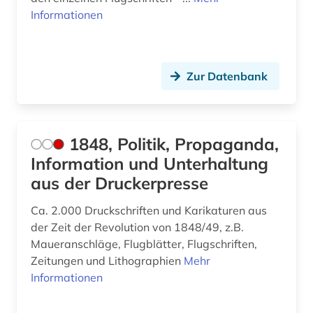
autor (2)
Informationen
außenhandel (3)
außenministerium (3)
Zur Datenbank
außenpolitik (18)
außenwirtschaft (1)
1848, Politik, Propaganda,
avantgarde (2)
Information und Unterhaltung
axel oxenstierna (1)
aus der Druckerpresse
bad kissingen (1)
Ca. 2.000 Druckschriften und Karikaturen aus
der Zeit der Revolution von 1848/49, z.B.
bad reichenhall (1)
Maueranschläge, Flugblätter, Flugschriften,
Zeitungen und Lithographien
Mehr
baden (3)
Informationen
baden-württemberg (12)