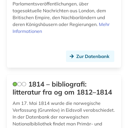
Parlamentsveröffentlichungen, über
audiothek (1)
tagesaktuelle Nachrichten aus London, dem
Britischen Empire, den Nachbarländern und
audiovisuelles material (2)
deren Königshäusern oder Regierungen.
Mehr
aufgebot (1)
Informationen
aufklärung (10)
aufsatz (1)
Zur Datenbank
aufsatzsammlung (5)
augenzeuge (8)
1814 – bibliografi:
augenzeugenbericht (1)
litteratur fra og om 1812–1814
augsburg (1)
Am 17. Mai 1814 wurde die norwegische
Verfassung (Grunnlov) in Eidsvoll verabschiedet.
augustinus (1)
In der Datenbank der norwegischen
Nationalbibliothek findet man Primär- und
auktionshaus (1)