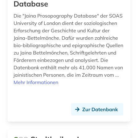
Palaestina (7)
Database
altgutnisch (1)
Polen (51)
Die "Jaina Prosopography Database" der SOAS
University of London dient der soziologischen
althochdeutsch (1)
Portugal (8)
Erforschung der Geschichte und Kultur der
altisländisch (1)
Jaina-Bettelmönche. Dafür wurden zahlreiche
Rheinland-Pfalz (13)
bio-bibliographische und epigraphische Quellen
altkarte (1)
Roemisches Reich (17)
zu Jaina Bettelmönchen, Schriftgelehrten und
Förderern einbezogen und analysiert. Die
altnorwegisch (1)
Rumänien (14)
Datenbank enthält mehr als 41.000 Namen von
altokzitanisch (2)
jainistischen Personen, die im Zeitraum vom ...
Russland, Sowjetunion (87)
Mehr Informationen
altorientalistik (2)
Saarland (7)
altschwedisch (1)
Sachsen (23)
Zur Datenbank
altsächsisch (1)
Sachsen-Anhalt (8)
amager (1)
Schleswig-Holstein (8)
american indian movement (1)