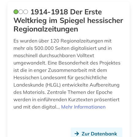
bartensleben <familie> (1)
1914-1918 Der Erste
barßel (1)
Weltkrieg im Spiegel hessischer
Regionalzeitungen
baudenkmal (2)
Es wurden über 120 Regionalzeitungen mit
bauernhof (5)
mehr als 500.000 Seiten digitalisiert und in
bauernkrieg &lt (1)
maschinell durchsuchbaren Volltext
umgewandelt. Eine Besonderheit des Projektes
bauingenieurwesen (1)
ist die in enger Zusammenarbeit mit dem
Hessischen Landesamt für geschichtliche
bautzen (1)
Landeskunde (HLGL) entwickelte Aufbereitung
des Materials. Zentrale Themen der Epoche
bauunternehmer (1)
werden in einführenden Kurztexten präsentiert
bauwerk (1)
und mit den digital...
Mehr Informationen
bayerisch-schwaben (1)
bayerische motoren-werke (1)
Zur Datenbank