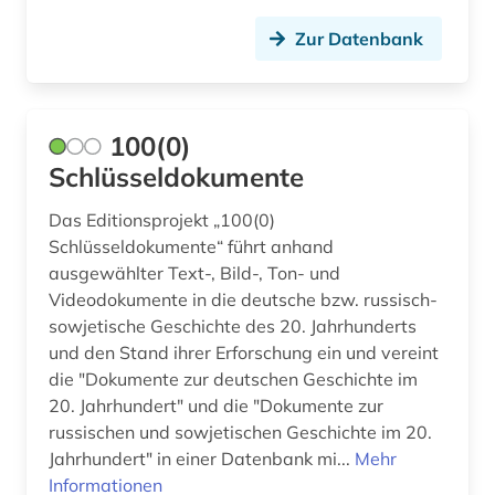
apartheid (3)
Zur Datenbank
apologetik (1)
apostolische pönitentiarie (1)
100(0)
apotheke (1)
Schlüsseldokumente
aquarell (1)
Das Editionsprojekt „100(0)
arabisch (12)
Schlüsseldokumente“ führt anhand
ausgewählter Text-, Bild-, Ton- und
arabische literatur (1)
Videodokumente in die deutsche bzw. russisch-
sowjetische Geschichte des 20. Jahrhunderts
arabische staaten (3)
und den Stand ihrer Erforschung ein und vereint
arabistik (6)
die "Dokumente zur deutschen Geschichte im
20. Jahrhundert" und die "Dokumente zur
arbeit (1)
russischen und sowjetischen Geschichte im 20.
Jahrhundert" in einer Datenbank mi...
Mehr
arbeiterbewegung (11)
Informationen