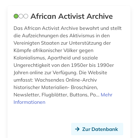
afrikanistik (2)
Deutschland (370)
African Activist Archive
afrikastudien (2)
Deutschland (DDR) (49)
Das African Activist Archive bewahrt und stellt
afrikawissenschaften (3)
Estland (13)
die Aufzeichnungen des Aktivismus in den
Vereinigten Staaten zur Unterstützung der
afro-amerikanische frauen (1)
Europa (83)
Kämpfe afrikanischer Völker gegen
afro-amerikanische geschichte (1)
Kolonialismus, Apartheid und soziale
Finnland (42)
Ungerechtigkeit von den 1950er bis 1990er
afroamerikaner (2)
Frankreich (64)
Jahren online zur Verfügung. Die Website
umfasst: Wachsendes Online-Archiv
agder (1)
GUS (5)
historischer Materialien- Broschüren,
Newsletter, Flugblätter, Buttons, Po...
Mehr
agence france-presse (1)
Gibraltar (1)
Informationen
agrargeschichte (1)
Griechenland (4)
agrarkultur (1)
Griechenland (Altertum) (14)
Zur Datenbank
ahnenforschung (1)
Großbritannien (113)