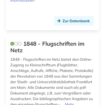
Informationen
auswanderung (14)
auswanderungspolitik (1)
Zur Datenbank
ausweisung (1)
auswärtiger ausschuss des deutschen
bundestages (1)
1848 - Flugschriften im
Netz
authentizität (1)
autobiografie (3)
1848 - Flugschriften im Netz bietet den Online-
Zugang zu Kleinschrifttum (Flugblätter,
autobiografische literatur (4)
Anschläge, Aufrufe, Affiche, Plakate, Protokolle)
der Revolution von 1848 aus den Sammlungen
autobiographie (1)
der Stadt- und Universitätsbibliothek Frankfurt
am Main: Alle Dokumente sind auch als pdf-
autografen (1)
Dokument abgelegt, z.B. zum Vergrößern oder
autograph (3)
Ausdrucken. Die bibliographischen Angaben zu
den einzelnen Flugschriften - ...
Mehr