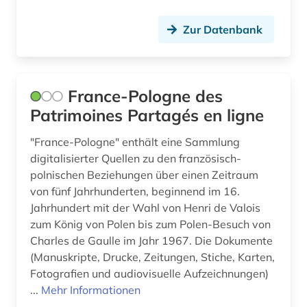
allierte (1)
Lettland (10)
Zur Datenbank
alltag (6)
Liechtenstein (6)
alltagsgeschichte &lt;fach&gt; (4)
Litauen (14)
France-Pologne des
alltagskultur (4)
Luxemburg (5)
Patrimoines Partagés en ligne
alltagsleben (1)
Makedonien (6)
"France-Pologne" enthält eine Sammlung
digitalisierter Quellen zu den französisch-
altbestand (2)
Malta (1)
polnischen Beziehungen über einen Zeitraum
altdänisch (1)
von fünf Jahrhunderten, beginnend im 16.
Mecklenburg-Vorpommern (11)
Jahrhundert mit der Wahl von Henri de Valois
alte drucke (1)
Mittelamerika (31)
zum König von Polen bis zum Polen-Besuch von
Charles de Gaulle im Jahr 1967. Die Dokumente
alte geschichte (9)
Moldawien (7)
(Manuskripte, Drucke, Zeitungen, Stiche, Karten,
alte landesschule korbach (1)
Fotografien und audiovisuelle Aufzeichnungen)
Monaco (1)
...
Mehr Informationen
alter orient (4)
Montenegro (8)