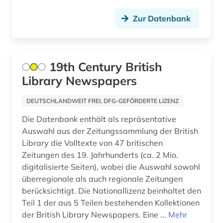
behörden (1)
Zur Datenbank
belgien (7)
belletristik (1)
19th Century British
belzyze (1)
Library Newspapers
ben (1)
DEUTSCHLANDWEIT FREI, DFG-GEFÖRDERTE LIZENZ
benedikt &lt (1)
Die Datenbank enthält als repräsentative
Auswahl aus der Zeitungssammlung der British
benediktinerabtei (1)
Library die Volltexte von 47 britischen
benediktinerkloster sankt salvator und
Zeitungen des 19. Jahrhunderts (ca. 2 Mio.
bonifatius (1)
digitalisierte Seiten), wobei die Auswahl sowohl
überregionale als auch regionale Zeitungen
beneluxländer (1)
berücksichtigt. Die Nationallizenz beinhaltet den
Teil 1 der aus 5 Teilen bestehenden Kollektionen
benin (1)
der British Library Newspapers. Eine ...
Mehr