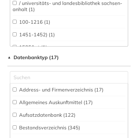
Vermessungswesen (84)
/ universitäts- und landesbibliothek sachsen-
anhalt (1)
Biologie, Biotechnologie (50)
100-1216 (1)
Buch- und Bibliothekswesen,
Informationswissenschaft (177)
1451-1452) (1)
Chemie und Pharmazie (33)
1525&gt (1)
Datenbanktyp (17)
▲
Elektrotechnik, Elektronik, Nachrichtentechnik
1535-1920 (1)
(19)
16. jahrhundert (1)
Energietechnik (19)
1600-1800 (1)
Ethnologie (234)
Address- und Firmenverzeichnis (17
)
1680-1648 (1)
Geographie (194)
Allgemeines Auskunftmittel (17
)
1706-1790 (1)
Aufsatzdatenbank (122
Geowissenschaften (43)
)
1718-1876 (1)
Germanistik. Niederlandistik. Skandinavistik
Bestandsverzeichnis (345
)
(180)
18. jahrhundert (2)