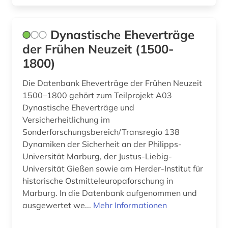
akdademie der künste (1)
Hamburg (8)
Dynastische Eheverträge
akte (2)
Hessen (18)
der Frühen Neuzeit (1500-
aktiengesellschaft (1)
Irland (15)
1800)
albanien (1)
Island (25)
Die Datenbank Eheverträge der Frühen Neuzeit
1500–1800 gehört zum Teilprojekt A03
albert (1)
Israel (35)
Dynastische Eheverträge und
albrecht (1)
Versicherheitlichung im
Italien (37)
Sonderforschungsbereich/Transregio 138
alexander von humboldt (3)
Japan (8)
Dynamiken der Sicherheit an der Philipps-
Universität Marburg, der Justus-Liebig-
alfred escher (1)
Jugoslawien (9)
Universität Gießen sowie am Herder-Institut für
algerien (1)
historische Ostmitteleuropaforschung in
Kanada (22)
Marburg. In die Datenbank aufgenommen und
allgemeine kulturwissenschaft (1)
Korea (3)
ausgewertet we...
Mehr Informationen
allgemeine sammelwerke (1)
Kroatien (12)