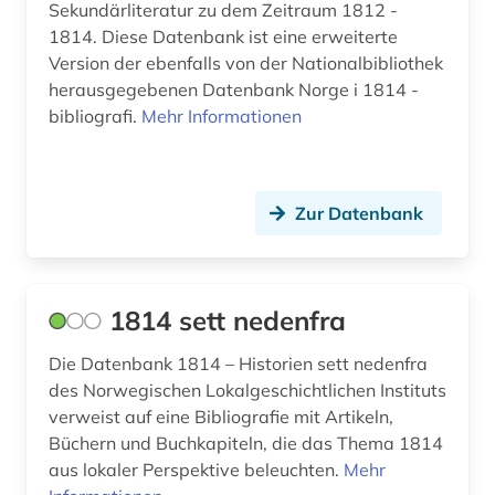
Sekundärliteratur zu dem Zeitraum 1812 -
aurelius (1)
1814. Diese Datenbank ist eine erweiterte
Version der ebenfalls von der Nationalbibliothek
ausbildung (2)
herausgegebenen Datenbank Norge i 1814 -
bibliografi.
Mehr Informationen
auschwitz-prozess (3)
ausgrabung (2)
ausländer (2)
Zur Datenbank
ausländisches kulturgut (1)
aussenpolitik (1)
1814 sett nedenfra
ausstellung (4)
Die Datenbank 1814 – Historien sett nedenfra
des Norwegischen Lokalgeschichtlichen Instituts
ausstellungskatalog (2)
verweist auf eine Bibliografie mit Artikeln,
australien (9)
Büchern und Buchkapiteln, die das Thema 1814
aus lokaler Perspektive beleuchten.
Mehr
auswanderer (3)