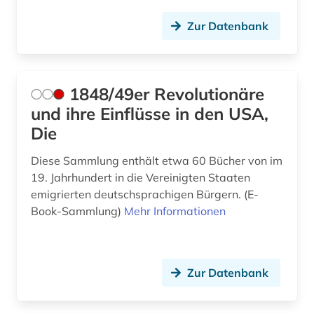
bagdad (1)
Zur Datenbank
balkanromanistik (1)
ballangen (1)
1848/49er Revolutionäre
ballett (1)
und ihre Einflüsse in den USA,
baltikum (4)
Die
bamberg (1)
Diese Sammlung enthält etwa 60 Bücher von im
19. Jahrhundert in die Vereinigten Staaten
bamberg kreis (1)
emigrierten deutschsprachigen Bürgern. (E-
banknote (1)
Book-Sammlung)
Mehr Informationen
bantusprachen (1)
barbosa (1)
Zur Datenbank
barock (2)