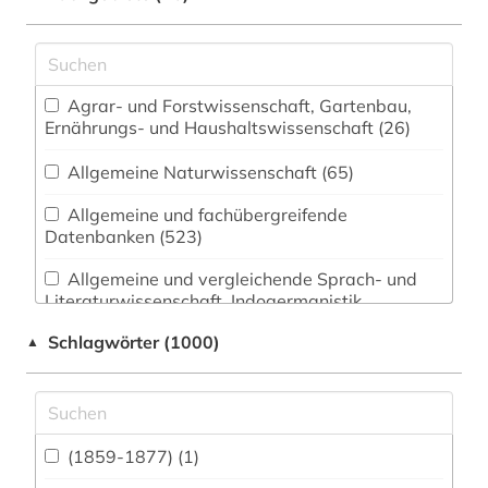
Agrar- und Forstwissenschaft, Gartenbau,
Ernährungs- und Haushaltswissenschaft (26)
Allgemeine Naturwissenschaft (65)
Allgemeine und fachübergreifende
Datenbanken (523)
Allgemeine und vergleichende Sprach- und
Literaturwissenschaft. Indogermanistik.
Außereuropäische Sprachen und Literaturen
Schlagwörter (1000)
▲
(199)
Anglistik. Amerikanistik (218)
Archäologie (170)
(1859-1877) (1)
Architektur, Bauingenieur- und