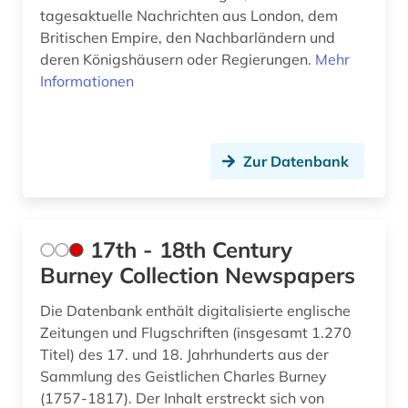
tagesaktuelle Nachrichten aus London, dem
asiatische studien (1)
Britischen Empire, den Nachbarländern und
asien (11)
deren Königshäusern oder Regierungen.
Mehr
Informationen
asienforschung (4)
assisi (1)
Zur Datenbank
assyriologie (1)
astronomie (2)
atlas (10)
17th - 18th Century
Burney Collection Newspapers
atomare bedrohung (1)
Die Datenbank enthält digitalisierte englische
audio recordings (1)
Zeitungen und Flugschriften (insgesamt 1.270
Titel) des 17. und 18. Jahrhunderts aus der
audiodatei (2)
Sammlung des Geistlichen Charles Burney
audioführung (1)
(1757-1817). Der Inhalt erstreckt sich von