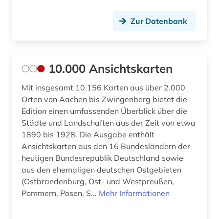
anthroposophie (1)
Zur Datenbank
anthropozän (1)
antifaschismus (2)
antiheld (1)
10.000 Ansichtskarten
antijüdische propaganda (1)
Mit insgesamt 10.156 Karten aus über 2.000
Orten von Aachen bis Zwingenberg bietet die
antike (22)
Edition einen umfassenden Überblick über die
Städte und Landschaften aus der Zeit von etwa
antike religionen (1)
1890 bis 1928. Die Ausgabe enthält
antikolonialismus (2)
Ansichtskarten aus den 16 Bundesländern der
heutigen Bundesrepublik Deutschland sowie
antisemitismus (8)
aus den ehemaligen deutschen Ostgebieten
(Ostbrandenburg, Ost- und Westpreußen,
antisemitismus (motiv) (1)
Pommern, Posen, S...
Mehr Informationen
antisemitismusforschung (1)