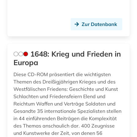
arbeiterin (1)
arbeiterklasse (1)
Zur Datenbank
arbeitsbeziehungen (1)
arbeitskampf (1)
1648: Krieg und Frieden in
architektur (11)
Europa
architekturgeschichte (1)
Diese CD-ROM präsentiert die wichtigsten
archiv (60)
Themen des Dreißigjährigen Krieges und des
Westfälischen Friedens: Geschichte und Kunst
archival documents (1)
Schlachten und Friedensfeiern Elend und
Reichtum Waffen und Verträge Soldaten und
archivalien (5)
Gesandte 35 internationale Spezialisten stellen
archivbestand (3)
in 44 einführenden Beiträgen die Komplexität
des Themas anschaulich dar. 400 Zeugnisse
archive (1)
und Kunstwerke der Zeit, von denen 56