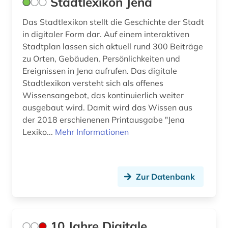
Stadtlexikon Jena
Schweden (197)
american numismatic society (2)
Das Stadtlexikon stellt die Geschichte der Stadt
Schweiz (38)
in digitaler Form dar. Auf einem interaktiven
amerika (31)
Serbien (12)
Stadtplan lassen sich aktuell rund 300 Beiträge
zu Orten, Gebäuden, Persönlichkeiten und
amerika + schwarze (1)
Skandinavien (11)
Ereignissen in Jena aufrufen. Das digitale
amerikanische geschichte (7)
Stadtlexikon versteht sich als offenes
Slowakei (20)
Wissensangebot, das kontinuierlich weiter
amerikanische revolution (1)
Slowenien (11)
ausgebaut wird. Damit wird das Wissen aus
der 2018 erschienenen Printausgabe "Jena
amerikanischer bürgerkrieg (1)
Spanien (19)
Lexiko...
Mehr Informationen
amerikanistik (3)
Suedamerika (38)
amman (1)
Suedasien (8)
Zur Datenbank
ammianus marcellinus (1)
Suedostasien (6)
amsterdam (1)
Suedosteuropa (14)
10 Jahre Digitale
amtsdrucksache (5)