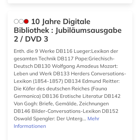
anglo-amerikanische beziehungen (1)
angloamerika (1)
10 Jahre Digitale
angloamerikanischer kulturraum (1)
Bibliothek : Jubiläumsausgabe
2 / DVD 3
anne frank (1)
Enth. die 9 Werke DB116 Lueger:Lexikon der
anschrift (1)
gesamten Technik DB117 Pape:Griechisch-
ansichtskarte (1)
Deutsch DB130 Wolfgang Amadeus Mozart:
Leben und Werk DB133 Herders Conversations-
ansichtspostkarte (4)
Lexikon (1854-1857) DB134 Edmund Reitter:
Die Käfer des deutschen Reiches (Fauna
antarktika (1)
Germanica) DB136 Erotische Literatur DB142
antarktis (2)
Van Gogh: Briefe, Gemälde, Zeichnungen
DB146 Bilder-Conversations-Lexikon DB152
anthologie (7)
Oswald Spengler: Der Unterg...
Mehr
Informationen
anthropologie (11)