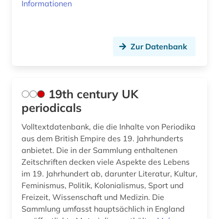
benjamin (1)
Informationen
berber (1)
bergbau (2)
Zur Datenbank
bergen (2)
bergen (norwegen) (2)
19th century UK
bericht (2)
periodicals
berlin (18)
Volltextdatenbank, die die Inhalte von Periodika
aus dem British Empire des 19. Jahrhunderts
berlin-kreuzberg (1)
anbietet. Die in der Sammlung enthaltenen
berliner mauer (1)
Zeitschriften decken viele Aspekte des Lebens
im 19. Jahrhundert ab, darunter Literatur, Kultur,
bern (1)
Feminismus, Politik, Kolonialismus, Sport und
Freizeit, Wissenschaft und Medizin. Die
berne <wesermarsch> (1)
Sammlung umfasst hauptsächlich in England