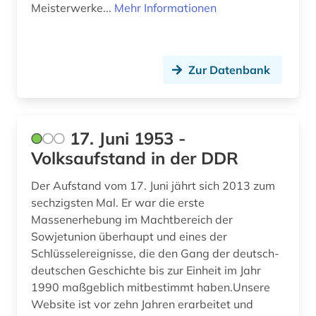
Meisterwerke...
Mehr Informationen
archivmaterial (1)
archivmaterialien (1)
archivprojekte (1)
Zur Datenbank
archivwesen (4)
archäologie (28)
17. Juni 1953 -
Volksaufstand in der DDR
archäologische stätte (1)
argentinien (3)
Der Aufstand vom 17. Juni jährt sich 2013 zum
sechzigsten Mal. Er war die erste
arisierung (1)
Massenerhebung im Machtbereich der
Sowjetunion überhaupt und eines der
arkadien (1)
Schlüsselereignisse, die den Gang der deutsch-
deutschen Geschichte bis zur Einheit im Jahr
arktis (5)
1990 maßgeblich mitbestimmt haben.Unsere
armeezeitungen (1)
Website ist vor zehn Jahren erarbeitet und