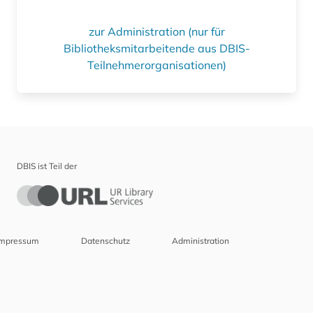
zur Administration (nur für
Bibliotheksmitarbeitende aus DBIS-
Teilnehmerorganisationen)
DBIS ist Teil der
Impressum
Datenschutz
Administration