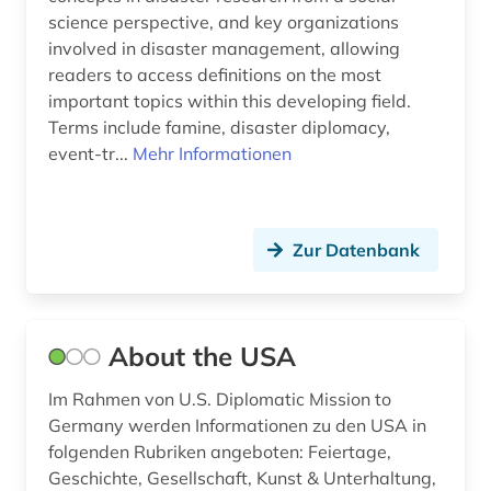
science perspective, and key organizations
betriebswirtschaftslehre (2)
involved in disaster management, allowing
readers to access definitions on the most
bevölkerung (4)
important topics within this developing field.
Terms include famine, disaster diplomacy,
bevölkerungsentwicklung (1)
event-tr...
Mehr Informationen
bevölkerungsforschung (1)
bevölkerungsstatistik (1)
Zur Datenbank
bevölkerungsumfrage (1)
bewegungsverhalten (1)
About the USA
bibliografie (35)
Im Rahmen von U.S. Diplomatic Mission to
bibliografin (1)
Germany werden Informationen zu den USA in
bibliographie (14)
folgenden Rubriken angeboten: Feiertage,
Geschichte, Gesellschaft, Kunst & Unterhaltung,
bibliothek (2)