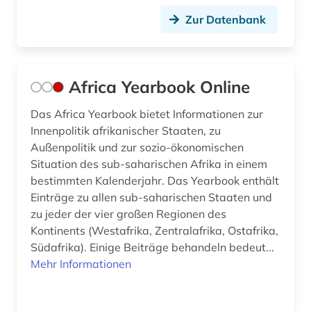
engels (3)
Zur Datenbank
engineering &amp; technology (1)
england (2)
Africa Yearbook Online
englisch (6)
Das Africa Yearbook bietet Informationen zur
Innenpolitik afrikanischer Staaten, zu
entwicklung (6)
Außenpolitik und zur sozio-ökonomischen
entwicklungsforschung (4)
Situation des sub-saharischen Afrika in einem
bestimmten Kalenderjahr. Das Yearbook enthält
entwicklungshilfe (4)
Einträge zu allen sub-saharischen Staaten und
zu jeder der vier großen Regionen des
entwicklungsländer (5)
Kontinents (Westafrika, Zentralafrika, Ostafrika,
entwicklungspolitik (10)
Südafrika). Einige Beiträge behandeln bedeut...
Mehr Informationen
entwicklungstheorie (1)
entwicklungszusammenarbeit (4)