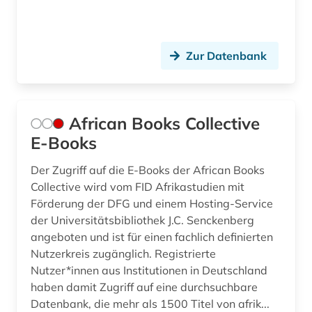
ethnologie (6)
etudes africaines (2)
Zur Datenbank
eu (1)
europa (13)
African Books Collective
E-Books
europarat (1)
european university institute (1)
Der Zugriff auf die E-Books der African Books
Collective wird vom FID Afrikastudien mit
europäische geschichte (2)
Förderung der DFG und einem Hosting-Service
der Universitätsbibliothek J.C. Senckenberg
europäische kultur (1)
angeboten und ist für einen fachlich definierten
Nutzerkreis zugänglich. Registrierte
europäische union (17)
Nutzer*innen aus Institutionen in Deutschland
europäischer wirtschafts- und
haben damit Zugriff auf eine durchsuchbare
sozialausschuss (1)
Datenbank, die mehr als 1500 Titel von afrik...