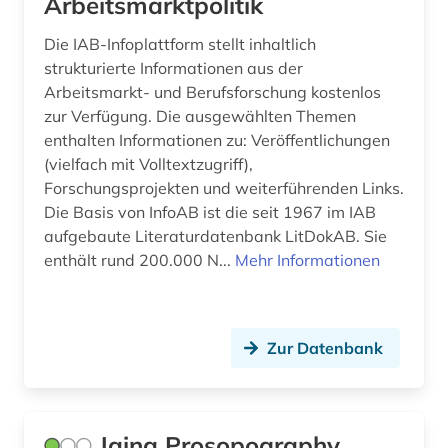
Arbeitsmarktpolitik
arbeit (11)
Frankreich (9)
Die IAB-Infoplattform stellt inhaltlich
arbeiterbewegung (2)
GUS (4)
strukturierte Informationen aus der
Arbeitsmarkt- und Berufsforschung kostenlos
arbeiterin (1)
Griechenland (Altertum) (1)
zur Verfügung. Die ausgewählten Themen
enthalten Informationen zu: Veröffentlichungen
arbeiterklasse (1)
Großbritannien (28)
(vielfach mit Volltextzugriff),
arbeitnehmervertretung (1)
Hamburg (1)
Forschungsprojekten und weiterführenden Links.
Die Basis von InfoAB ist die seit 1967 im IAB
arbeitplatz (1)
Irland (1)
aufgebaute Literaturdatenbank LitDokAB. Sie
enthält rund 200.000 N...
Mehr Informationen
arbeitsbedingungen (1)
Israel (1)
arbeitsbedingungen und -politik (1)
Italien (4)
arbeitsfeld (1)
Zur Datenbank
Japan (2)
arbeitsgestaltung (1)
Jugoslawien (5)
arbeitslosigkeit (3)
Kanada (5)
Jaina Prosopography