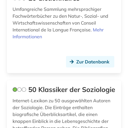
außenpolitik (3)
Umfangreiche Sammlung mehrsprachiger
Suedostasien (2)
Fachwörterbücher zu den Natur-, Sozial- und
baden-württemberg (1)
Suedosteuropa (8)
Wirtschaftswissenschaften von Conseil
International de la Langue Française.
Mehr
bande (1)
Thueringen (1)
Informationen
bandenkriminalität (1)
Tschechische Republik (4)
bankenstatistik (1)
Tuerkei (1)
Zur Datenbank
bayern (4)
USA (37)
beeinträchtigung (1)
Ukraine (5)
50 Klassiker der Soziologie
behindertenarbeit (2)
Ungarn (4)
Internet-Lexikon zu 50 ausgewählten Autoren
behindertenpädagogik (1)
der Soziologie. Die Einträge enthalten
biografische Überblicksartikel, die einen
behinderung (3)
knappen Einblick in die Lebensgeschichte der
belgien (2)