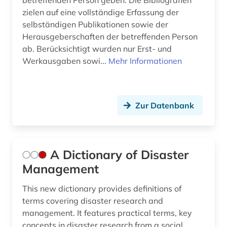
betreffenden Person geben. Die Bibliografien
zielen auf eine vollständige Erfassung der
berlin (3)
selbständigen Publikationen sowie der
Herausgeberschaften der betreffenden Person
beruf (1)
ab. Berücksichtigt wurden nur Erst- und
berufliche arbeit (1)
Werkausgaben sowi...
Mehr Informationen
berufliche fragen der sozialarbeit (1)
berufsausbildung (2)
Zur Datenbank
berufsbildung (2)
berufsforschung (2)
A Dictionary of Disaster
beschäftigung (2)
Management
beschäftigungspolitik (1)
This new dictionary provides definitions of
terms covering disaster research and
bestand (1)
management. It features practical terms, key
concepts in disaster research from a social
betrieb (1)