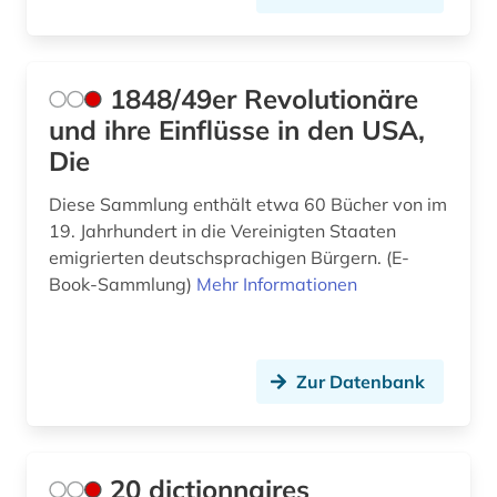
asylrecht (2)
Rumänien (5)
atomare bedrohung (1)
Russland, Sowjetunion (11)
1848/49er Revolutionäre
aufenthaltsrecht (1)
und ihre Einflüsse in den USA,
Sachsen (2)
Die
aufklärung (1)
Schweden (2)
Diese Sammlung enthält etwa 60 Bücher von im
aufsatzsammlung (2)
Schweiz (7)
19. Jahrhundert in die Vereinigten Staaten
emigrierten deutschsprachigen Bürgern. (E-
aufsätze (1)
Serbien (6)
Book-Sammlung)
Mehr Informationen
ausbildung (1)
Skandinavien (1)
ausland (3)
Slowakei (6)
Zur Datenbank
auslandsschulden (1)
Slowenien (4)
australien (3)
Spanien (1)
20 dictionnaires
autobiografische literatur (2)
Suedamerika (9)