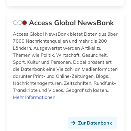
data science (1)
daten (2)
Access Global NewsBank
datenarchiv (2)
Access Global NewsBank bietet Daten aus über
datenbank genesis (1)
7000 Nachrichtenquellen und mehr als 200
Ländern. Ausgewertet werden Artikel zu
datensammlung (3)
Themen wie Politik, Wirtschaft, Gesundheit,
Sport, Kultur und Personen. Dabei präsentiert
demographie (15)
die Datenbank eine Vielzahl an Medienformaten
darunter Print- und Online-Zeitungen, Blogs,
demographische entwicklung (1)
Nachrichtenagenturen, Zeitschriften, Rundfunk-
demokratie (1)
Transkripte und Videos. Geografisch lassen...
Mehr Informationen
demokratische bildung (1)
demoskopie (5)
Zur Datenbank
design (4)