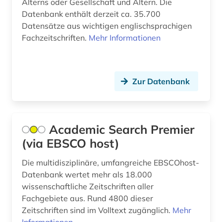
Alterns oder Gesellschaft und Altern. Die
bisexualität (6)
Datenbank enthält derzeit ca. 35.700
black theater (1)
Datensätze aus wichtigen englischsprachigen
Fachzeitschriften.
Mehr Informationen
bolivien (1)
book e (1)
Zur Datenbank
bosnien und herzegowina (1)
bosnien-herzegowina (2)
botanik (1)
Academic Search Premier
(via EBSCO host)
branchenberichte (1)
Die multidisziplinäre, umfangreiche EBSCOhost-
brandenburg (3)
Datenbank wertet mehr als 18.000
brasilien (1)
wissenschaftliche Zeitschriften aller
Fachgebiete aus. Rund 4800 dieser
briefsammlung (1)
Zeitschriften sind im Volltext zugänglich.
Mehr