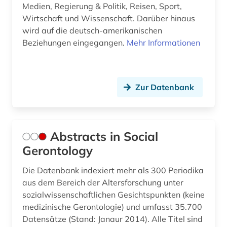
Medien, Regierung & Politik, Reisen, Sport,
Wirtschaft und Wissenschaft. Darüber hinaus
bibliotheksbestand (3)
wird auf die deutsch-amerikanischen
bibliothekswesen (1)
Beziehungen eingegangen.
Mehr Informationen
biblische studien (1)
bilanz (1)
Zur Datenbank
bildliche darstellung (1)
bildpostkarte (1)
Abstracts in Social
bildung (8)
Gerontology
bildung in der sozialarbeit (1)
Die Datenbank indexiert mehr als 300 Periodika
aus dem Bereich der Altersforschung unter
bildungschancen (1)
sozialwissenschaftlichen Gesichtspunkten (keine
medizinische Gerontologie) und umfasst 35.700
bildungsforschung (8)
Datensätze (Stand: Janaur 2014). Alle Titel sind