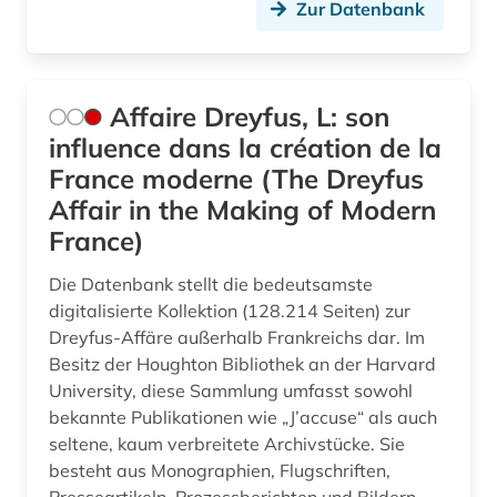
diskriminierung (3)
Zur Datenbank
dissens (1)
dissertation (3)
Affaire Dreyfus, L: son
diversität (1)
influence dans la création de la
France moderne (The Dreyfus
dokumentarfilm (1)
Affair in the Making of Modern
dokumentation (2)
France)
dokumentenserver (2)
Die Datenbank stellt die bedeutsamste
digitalisierte Kollektion (128.214 Seiten) zur
dominikanische republik (1)
Dreyfus-Affäre außerhalb Frankreichs dar. Im
Besitz der Houghton Bibliothek an der Harvard
dreyfus-affäre (1)
University, diese Sammlung umfasst sowohl
dritte welt (1)
bekannte Publikationen wie „J’accuse“ als auch
seltene, kaum verbreitete Archivstücke. Sie
drogen (1)
besteht aus Monographien, Flugschriften,