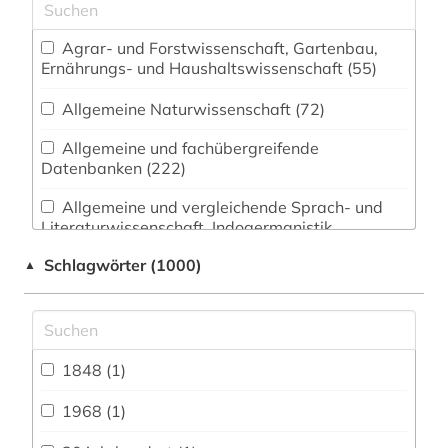
Agrar- und Forstwissenschaft, Gartenbau,
Ernährungs- und Haushaltswissenschaft (55)
Allgemeine Naturwissenschaft (72)
Allgemeine und fachübergreifende
Datenbanken (222)
Allgemeine und vergleichende Sprach- und
Literaturwissenschaft. Indogermanistik.
Außereuropäische Sprachen und Literaturen
Schlagwörter (1000)
▲
(105)
Anglistik. Amerikanistik (97)
Archäologie (35)
1848 (1)
Architektur, Bauingenieur- und
Vermessungswesen (56)
1968 (1)