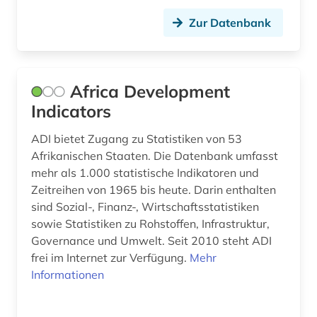
einwanderung (4)
Zur Datenbank
einwanderungspolitik (1)
einzelhandel (1)
Africa Development
el salvador (1)
Indicators
elektronische zeitschrift (26)
ADI bietet Zugang zu Statistiken von 53
Afrikanischen Staaten. Die Datenbank umfasst
elektronische zeitung (1)
mehr als 1.000 statistische Indikatoren und
Zeitreihen von 1965 bis heute. Darin enthalten
elektronisches buch (88)
sind Sozial-, Finanz-, Wirtschaftsstatistiken
elementarbildung (1)
sowie Statistiken zu Rohstoffen, Infrastruktur,
Governance und Umwelt. Seit 2010 steht ADI
empirische sozialforschung (7)
frei im Internet zur Verfügung.
Mehr
Informationen
energieforschung (1)
energieressourcen und -politik (1)