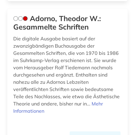
devianz (1)
Adorno, Theodor W.:
diagramm (1)
Gesammelte Schriften
diaspora (1)
Die digitale Ausgabe basiert auf der
zwanzigbändigen Buchausgabe der
dichtung (1)
Gesammelten Schriften, die von 1970 bis 1986
im Suhrkamp-Verlag erschienen ist. Sie wurde
didaktik (2)
vom Herausgeber Rolf Tiedemann nochmals
die @linke (1)
durchgesehen und ergänzt. Enthalten sind
nahezu alle zu Adornos Lebzeiten
dienstleistung (4)
veröffentlichten Schriften sowie bedeutsame
Teile des Nachlasses, wie etwa die Ästhetische
digitale bibliothek (1)
Theorie und andere, bisher nur in...
Mehr
diplomatie (1)
Informationen
discovery service (1)