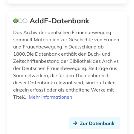
deutsch (3)
deutsche (1)
AddF-Datenbank
deutsche gesellschaft für soziologie (1)
Das Archiv der deutschen Frauenbewegung
sammelt Materialien zur Geschichte von Frauen
deutsches sprachgebiet (1)
und Frauenbewegung in Deutschland ab
1800.Die Datenbank enthält den Buch- und
deutschland (31)
Zeitschriftenbestand der Bibliothek des Archivs
deutschland (bundesrepublik) (1)
der Deutschen Frauenbewegung. Beiträge aus
Sammelwerken, die für den Themenbereich
deutschland (bundesrepublik). statistisches
dieser Datenbank relevant sind, sind zu Teilen
bundesamt (1)
einzeln erfasst oder als enthaltene Werke mit
deutschland (ddr) (1)
Titel/...
Mehr Informationen
deutschland statistik (1)
deutschsprachige gemeinschaft (1)
Zur Datenbank
deutschsprachige gemeinschaft belgien (1)