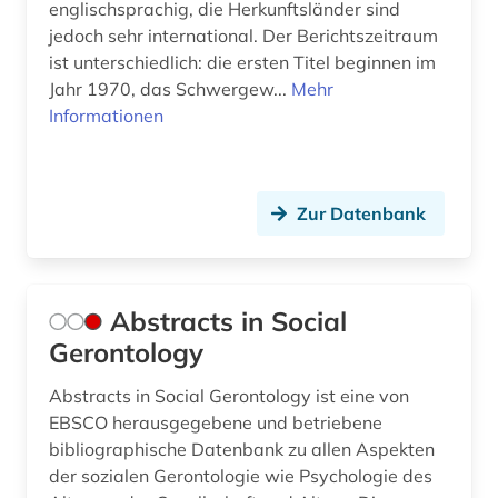
bildungsinstitutionen (1)
englischsprachig, die Herkunftsländer sind
jedoch sehr international. Der Berichtszeitraum
bildungspolitik (1)
ist unterschiedlich: die ersten Titel beginnen im
Jahr 1970, das Schwergew...
Mehr
bildungssystem (1)
Informationen
bildungswesen (1)
biodiversität (1)
Zur Datenbank
bioethik (1)
biografie (3)
Abstracts in Social
biographistik (1)
Gerontology
biologie (3)
Abstracts in Social Gerontology ist eine von
biomechanik (1)
EBSCO herausgegebene und betriebene
bibliographische Datenbank zu allen Aspekten
biowissenschaften (2)
der sozialen Gerontologie wie Psychologie des