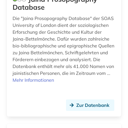
Database
arbeitsmarkt (6)
Kroatien (5)
arbeitsmarktforschung (2)
Die "Jaina Prosopography Database" der SOAS
Lettland (3)
University of London dient der soziologischen
arbeitsmarktpolitik (1)
Litauen (3)
Erforschung der Geschichte und Kultur der
Jaina-Bettelmönche. Dafür wurden zahlreiche
arbeitsrecht (3)
Luxemburg (1)
bio-bibliographische und epigraphische Quellen
zu Jaina Bettelmönchen, Schriftgelehrten und
arbeitssicherheit (2)
Makedonien (4)
Förderern einbezogen und analysiert. Die
arbeitssoziologie (1)
Mecklenburg-Vorpommern (4)
Datenbank enthält mehr als 41.000 Namen von
jainistischen Personen, die im Zeitraum vom ...
architektur (4)
Mittelamerika (4)
Mehr Informationen
archivbestand (3)
Moldawien (4)
archäologie (3)
Montenegro (5)
Zur Datenbank
argentinien (1)
Niederlande (5)
arktis (1)
Niedersachsen (1)