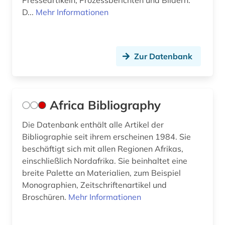
Presseartikeln, Prozessberichten und Bildern.
drogenmissbrauch (1)
D...
Mehr Informationen
e-book (3)
e-learning (1)
Zur Datenbank
earnings calls transkripte (1)
economic and social commission for asia and
the pacific (1)
Africa Bibliography
economy (1)
Die Datenbank enthält alle Artikel der
ecuador (1)
Bibliographie seit ihrem erscheinen 1984. Sie
beschäftigt sich mit allen Regionen Afrikas,
ehe (1)
einschließlich Nordafrika. Sie beinhaltet eine
breite Palette an Materialien, zum Beispiel
eingliederung (1)
Monographien, Zeitschriftenartikel und
einreise (1)
Broschüren.
Mehr Informationen
einwanderer (1)