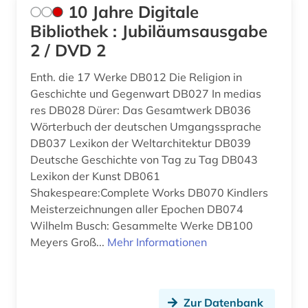
10 Jahre Digitale
armenien (1)
Nordamerika (3)
Bibliothek : Jubiläumsausgabe
armut (2)
2 / DVD 2
Nordrhein-Westfalen (2)
artek (2)
Norwegen (2)
Enth. die 17 Werke DB012 Die Religion in
Geschichte und Gegenwart DB027 In medias
asean (1)
Oesterreich (10)
res DB028 Dürer: Das Gesamtwerk DB036
Wörterbuch der deutschen Umgangssprache
asiatische studien (1)
Osmanisches Reich (2)
DB037 Lexikon der Weltarchitektur DB039
asien (3)
Deutsche Geschichte von Tag zu Tag DB043
Ostasien (3)
Lexikon der Kunst DB061
asien-pazifik (1)
Osteuropa (11)
Shakespeare:Complete Works DB070 Kindlers
Meisterzeichnungen aller Epochen DB074
asienforschung (1)
Ostmitteleuropa (7)
Wilhelm Busch: Gesammelte Werke DB100
Meyers Groß...
Mehr Informationen
astronomy and astrophysics (1)
Palaestina (1)
asyl (2)
Polen (12)
asylbewerberleistungsrecht (1)
Portugal (1)
Zur Datenbank