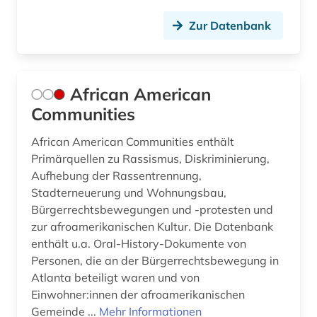
erwärmung &lt;meteorologie&gt; (2)
Zur Datenbank
erziehung (1)
erziehungswissenschaft (2)
African American
Communities
erziehungswissenschaften (2)
estland (1)
African American Communities enthält
Primärquellen zu Rassismus, Diskriminierung,
ethik (2)
Aufhebung der Rassentrennung,
Stadterneuerung und Wohnungsbau,
ethnische beziehungen (2)
Bürgerrechtsbewegungen und -protesten und
zur afroamerikanischen Kultur. Die Datenbank
ethnische gruppe (1)
enthält u.a. Oral-History-Dokumente von
ethnische identität (1)
Personen, die an der Bürgerrechtsbewegung in
Atlanta beteiligt waren und von
ethnizität (1)
Einwohner:innen der afroamerikanischen
Gemeinde ...
Mehr Informationen
ethnologe (1)