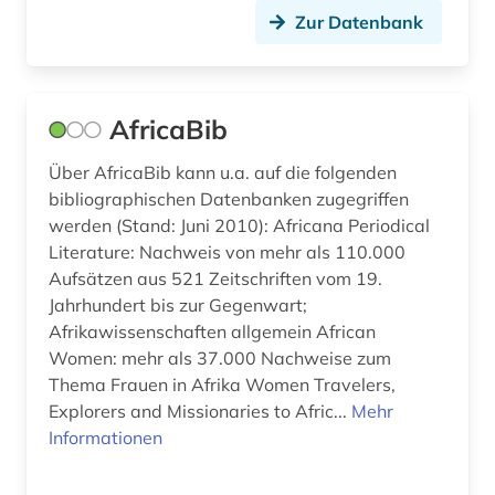
Zur Datenbank
entwicklungsökonomie (1)
entwicklunsindikator (1)
AfricaBib
enzyklopädie (13)
ergonomie (1)
Über AfricaBib kann u.a. auf die folgenden
bibliographischen Datenbanken zugegriffen
ernährung (1)
werden (Stand: Juni 2010): Africana Periodical
Literature: Nachweis von mehr als 110.000
ernährungspolitik (1)
Aufsätzen aus 521 Zeitschriften vom 19.
Jahrhundert bis zur Gegenwart;
ernährungswissenschaft (1)
Afrikawissenschaften allgemein African
erotik (1)
Women: mehr als 37.000 Nachweise zum
Thema Frauen in Afrika Women Travelers,
erwachsenenausbildung (1)
Explorers and Missionaries to Afric...
Mehr
Informationen
erwachsenenbildung (5)
erwerbsarbeit (1)