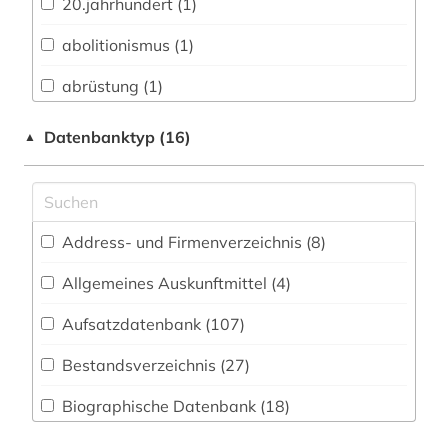
Biologie, Biotechnologie (62)
20.jahrhundert (1)
Buch- und Bibliothekswesen,
abolitionismus (1)
Informationswissenschaft (34)
abrüstung (1)
Chemie und Pharmazie (51)
abschlussarbeiten (1)
Datenbanktyp (16)
▲
Elektrotechnik, Elektronik, Nachrichtentechnik
(32)
adorno (1)
Energietechnik (42)
adressbuch (2)
Ethnologie (124)
Address- und Firmenverzeichnis (8
)
adressensammlung (1)
Geographie (108)
Allgemeines Auskunftmittel (4
)
african studies (2)
Aufsatzdatenbank (107
Geowissenschaften (44)
)
afrika (9)
Germanistik. Niederlandistik. Skandinavistik
Bestandsverzeichnis (27
)
afrikaforschung (2)
(57)
Biographische Datenbank (18
)
afrikanistik (1)
Geschichte (292)
Disziplinäre Forschungsdatenrepositorien (16
)