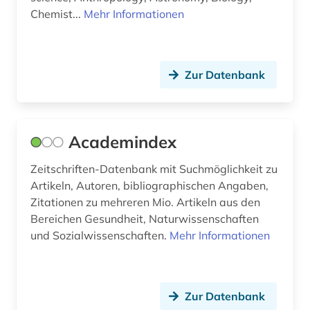
china (9)
Chemist...
Mehr Informationen
christentum (1)
commonwealth (8)
Zur Datenbank
community currency (1)
computerunterstütztes lernen (1)
Academindex
corporate governance (1)
Zeitschriften-Datenbank mit Suchmöglichkeit zu
corporate social responsibility (1)
Artikeln, Autoren, bibliographischen Angaben,
Zitationen zu mehreren Mio. Artikeln aus den
costa rica (1)
Bereichen Gesundheit, Naturwissenschaften
coworking (1)
und Sozialwissenschaften.
Mehr Informationen
cyberkriminalität (1)
darfur (1)
Zur Datenbank