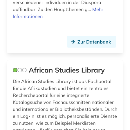
verschiedener Individuen in der Diaspora
feminimus (1)
auffindbar. Zu den Hauptthemen g...
Mehr
Informationen
feminismus (23)
fernando pessoa (1)
fernsehen (2)
Zur Datenbank
fid asien (4)
fid asien crossasia (1)
African Studies Library
fid benelux (1)
Die African Studies Library ist das Fachportal
für die Afrikastudien und bietet ein zentrales
fid nordeuropa (1)
Rechercheportal für eine integrierte
fid ost-, ostmittel- und südosteuropa (1)
Katalogsuche von Fachausschnitten nationaler
und internationaler Bibliotheksbeständen. Durch
fid ost-, ostmittel- und südosteuropa (1)
ein Log-in ist es möglich, personalisierte Dienste
zu nutzen, wie zum Beispiel Merklisten
fid romanistik (1)