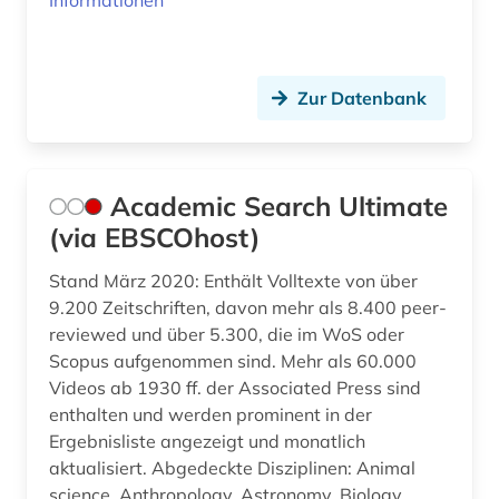
Informationen
british academy (1)
brüssel (1)
Zur Datenbank
bulgarien (1)
bundestagswahl (1)
business (2)
Academic Search Ultimate
(via EBSCOhost)
bücher (1)
Stand März 2020: Enthält Volltexte von über
bürgerrechtsbewegung (3)
9.200 Zeitschriften, davon mehr als 8.400 peer-
caritas (2)
reviewed und über 5.300, die im WoS oder
Scopus aufgenommen sind. Mehr als 60.000
chemie (20)
Videos ab 1930 ff. der Associated Press sind
enthalten und werden prominent in der
chemistry (1)
Ergebnisliste angezeigt und monatlich
chile (1)
aktualisiert. Abgedeckte Disziplinen: Animal
science, Anthropology, Astronomy, Biology,