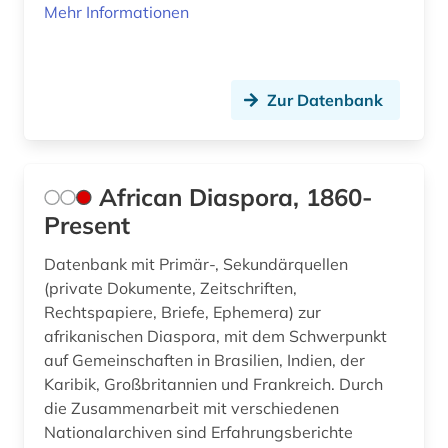
Mehr Informationen
europäisches schrifttum (1)
evaluation (1)
extremismus (3)
Zur Datenbank
extremismusforschung (1)
fachinformationsdienst (5)
African Diaspora, 1860-
Present
familie (2)
familie und sozialwesen (1)
Datenbank mit Primär-, Sekundärquellen
(private Dokumente, Zeitschriften,
familiengeschichte (2)
Rechtspapiere, Briefe, Ephemera) zur
afrikanischen Diaspora, mit dem Schwerpunkt
familiensoziologie (2)
auf Gemeinschaften in Brasilien, Indien, der
Karibik, Großbritannien und Frankreich. Durch
familiäre gewalt (1)
die Zusammenarbeit mit verschiedenen
feldforschung (1)
Nationalarchiven sind Erfahrungsberichte