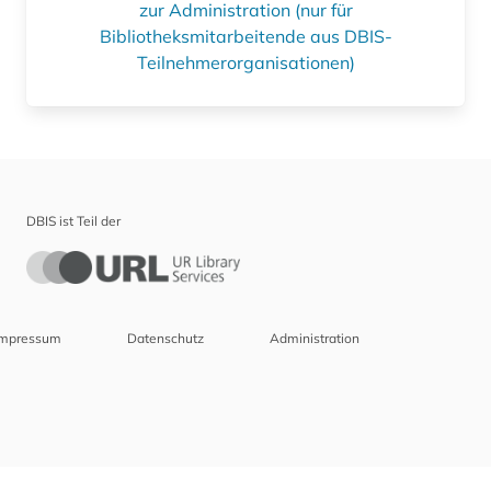
zur Administration (nur für
Bibliotheksmitarbeitende aus DBIS-
Teilnehmerorganisationen)
DBIS ist Teil der
Impressum
Datenschutz
Administration