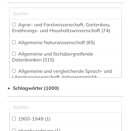
Agrar- und Forstwissenschaft, Gartenbau,
Ernährungs- und Haushaltswissenschaft (74)
Allgemeine Naturwissenschaft (65)
Allgemeine und fachübergreifende
Datenbanken (315)
Allgemeine und vergleichende Sprach- und
Literaturwissenschaft. Indogermanistik.
Außereuropäische Sprachen und Literaturen (69)
Schlagwörter (1000)
▲
Anglistik. Amerikanistik (57)
Archäologie (24)
Architektur, Bauingenieur- und
1900-1949 (1)
Vermessungswesen (70)
abgabeordnung (1)