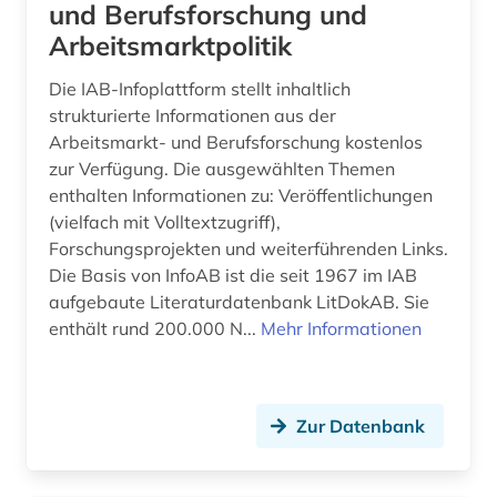
und Berufsforschung und
arbeitsmarkt (10)
Finnland (4)
Arbeitsmarktpolitik
arbeitsmarktforschung (1)
Frankreich (11)
Die IAB-Infoplattform stellt inhaltlich
arbeitsmarktpolitik (1)
GUS (4)
strukturierte Informationen aus der
Arbeitsmarkt- und Berufsforschung kostenlos
arbeitsmarktstatistik (2)
Gibraltar (1)
zur Verfügung. Die ausgewählten Themen
enthalten Informationen zu: Veröffentlichungen
arbeitsmedizin (1)
Griechenland (4)
(vielfach mit Volltextzugriff),
arbeitsproduktivität (3)
Großbritannien (30)
Forschungsprojekten und weiterführenden Links.
Die Basis von InfoAB ist die seit 1967 im IAB
arbeitsrecht (23)
Irland (5)
aufgebaute Literaturdatenbank LitDokAB. Sie
enthält rund 200.000 N...
Mehr Informationen
arbeitsschutz (5)
Island (2)
arbeitssicherheit (6)
Israel (2)
arbeitssicherheitsrecht (1)
Zur Datenbank
Italien (7)
architektur (3)
Japan (7)