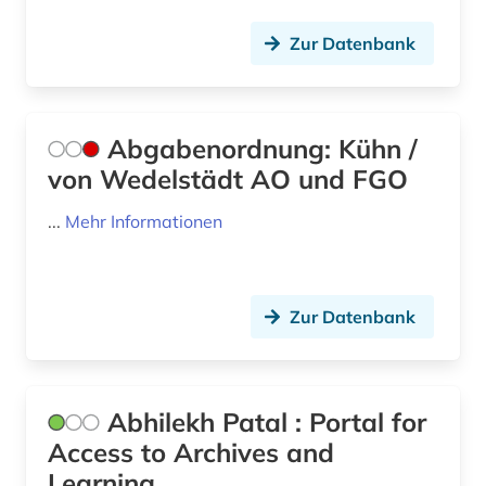
bank kreditinstitut finanzdienstleistung
USA (33)
Zur Datenbank
kreditwirtschaft (1)
Ukraine (2)
bankarchiv (1)
Ungarn (3)
banken (1)
Abgabenordnung: Kühn /
Zypern (2)
von Wedelstädt AO und FGO
bankenregulierung (1)
...
Mehr Informationen
bankenstatistik (3)
bankgeheimnis (1)
Zur Datenbank
bankrecht (1)
bankwesen (4)
baubetrieb (1)
Abhilekh Patal : Portal for
Access to Archives and
baumangel (1)
Learning