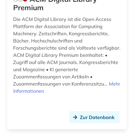
corona (1)
Premium
corporate finance (1)
Die ACM Digital Library ist die Open Access
corporate governance (1)
Plattform der Association for Computing
Machinery. Zeitschriften, Kongressberichte,
corporate social responsibility (1)
Bücher, Hochschulschriften und
Forschungsberichte sind als Volltexte verfügbar.
corporate-governence-daten (1)
ACM Digital Library Premium beinhaltet: •
Zugriff auf alle ACM Journals, Kongressberichte
coworking (1)
und Magazine • KI generierte
csr (1)
Zusammenfassungen von Artikeln •
Zusammenfassungen von Konferenzsitzu...
Mehr
cusip-identifier (1)
Informationen
darstellende kunst (1)
data science (1)
Zur Datenbank
daten (7)