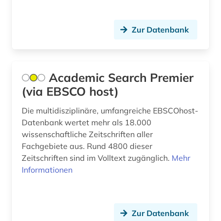
bilanzsteurrecht (1)
Zur Datenbank
bildbearbeitung (2)
bildung (10)
bildungschancen (2)
Academic Search Premier
(via EBSCO host)
bildungsfinanzierung (1)
Die multidisziplinäre, umfangreiche EBSCOhost-
bildungsforschung (4)
Datenbank wertet mehr als 18.000
bildungsinvestition (2)
wissenschaftliche Zeitschriften aller
Fachgebiete aus. Rund 4800 dieser
bildungspolitik (1)
Zeitschriften sind im Volltext zugänglich.
Mehr
Informationen
biografin (1)
biographie (7)
Zur Datenbank
biologie (4)