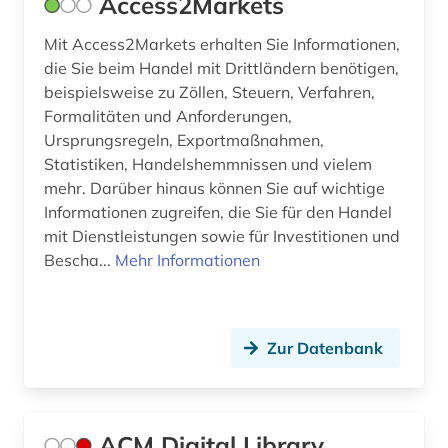
Access2Markets
codierung (1)
comesa-staaten (1)
Mit Access2Markets erhalten Sie Informationen,
die Sie beim Handel mit Drittländern benötigen,
commonwealth (2)
beispielsweise zu Zöllen, Steuern, Verfahren,
Formalitäten und Anforderungen,
community currency (1)
Ursprungsregeln, Exportmaßnahmen,
Statistiken, Handelshemmnissen und vielem
compliance (2)
mehr. Darüber hinaus können Sie auf wichtige
computer (1)
Informationen zugreifen, die Sie für den Handel
mit Dienstleistungen sowie für Investitionen und
computer to plate (1)
Bescha...
Mehr Informationen
computersicherheit (1)
computertechnik (1)
Zur Datenbank
computerunterstütztes lernen (1)
controlling (5)
ACM Digital Library