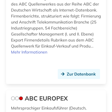
des ABC Quellenwerkes aus der Reihe ABC der
auslandsinvestition (2)
Ostasien (5)
Deutschen Wirtschaft als Internet-Datenbank.
Firmenberichte, strukturiert wie folgt: Firmierung
auslandsschulden (3)
Osteuropa (10)
und Anschrift Telekommunikation Branche (25
auslandsvermögen (1)
Ostmitteleuropa (4)
Industriegruppen, 54 Fachbereiche)
Gesellschafter Management (I. und II. Ebene)
auslandsverschuldung (3)
Polen (5)
Export Firmendetails Rubriken aus dem ABC
Quellenwerk für Einkauf-Verkauf und Produ...
ausländer (1)
Portugal (3)
Mehr Informationen
ausländische direktinvestitionen (2)
Rumänien (3)
ausschreibung (1)
Russland, Sowjetunion (9)
Zur Datenbank
aussenwirtschaft (1)
Sachsen (1)
ausstellung (1)
San Marino (1)
ABC EUROPEX
australien (1)
Schweden (5)
Mehrsprachiger Einkaufsführer (Deutsch,
automobilwirtschaft (1)
Schweiz (20)