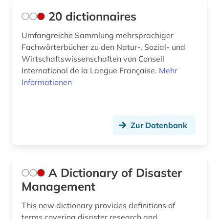
archiv (4)
Jugoslawien (3)
20 dictionnaires
archäologie (2)
Kanada (6)
Umfangreiche Sammlung mehrsprachiger
Fachwörterbücher zu den Natur-, Sozial- und
arizona (1)
Korea (1)
Wirtschaftswissenschaften von Conseil
armut (2)
Kroatien (3)
International de la Langue Française.
Mehr
Informationen
armutspolitik (1)
Lettland (3)
arzneimittelmarkt (3)
Liechtenstein (3)
Zur Datenbank
asean (1)
Litauen (3)
asean-staaten (1)
Luxemburg (3)
asiatisch-pazifischer raum (3)
Makedonien (2)
A Dictionary of Disaster
Management
asien (6)
Malta (3)
This new dictionary provides definitions of
asien-pazifik (1)
Mecklenburg-Vorpommern (4)
terms covering disaster research and