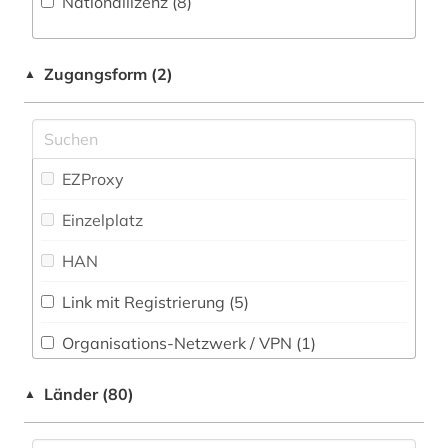
Nationallizenz (8)
aktieninformationen (4)
Medizin (106)
aktienkurse (1)
Militärwissenschaft (3)
Zugangsform (2)
▲
aktienmarkt (1)
Musikwissenschaft (34)
albanien (1)
Natur- und Umweltschutz (55)
allgemeine volkswirtschaftslehre (3)
EZProxy
Pädagogik (116)
altenhilfe (1)
Einzelplatz
Philosophie (70)
altertumswissenschaft (1)
HAN
Physik (52)
amerika (1)
Link mit Registrierung (5)
Politologie (307)
amerikanistik (2)
Organisations-Netzwerk / VPN (1)
Psychologie (105)
amtliche bekanntmachung (1)
Shibboleth
Länder (80)
▲
Rechtswissenschaft (303)
amtliche statistik (2)
Zugriff vor Ort
Romanistik (40)