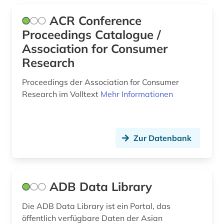
datenanalyse (7)
ACR Conference
datenaustausch (1)
Proceedings Catalogue /
datenbank genesis (1)
Association for Consumer
Research
datenerhebung (1)
Proceedings der Association for Consumer
datenmanagement (1)
Research im Volltext
Mehr Informationen
datensammlung (7)
datenschutz (1)
Zur Datenbank
datensicherung (1)
datenverarbeitung (1)
ADB Data Library
deep learning (1)
Die ADB Data Library ist ein Portal, das
demographie (18)
öffentlich verfügbare Daten der Asian