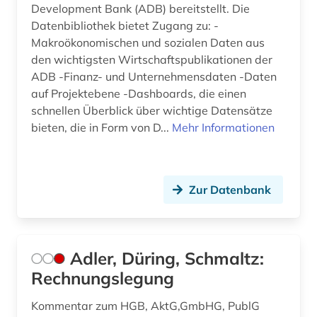
denkfabrik (1)
Development Bank (ADB) bereitstellt. Die
Datenbibliothek bietet Zugang zu: -
design (7)
Makroökonomischen und sozialen Daten aus
den wichtigsten Wirtschaftspublikationen der
design &amp; publishing (1)
ADB -Finanz- und Unternehmensdaten -Daten
auf Projektebene -Dashboards, die einen
designrecht (1)
schnellen Überblick über wichtige Datensätze
designschutz (5)
bieten, die in Form von D...
Mehr Informationen
desktop publishing (1)
desktop-publishing (1)
Zur Datenbank
deutsch (26)
deutsche bundesbank (2)
Adler, Düring, Schmaltz:
deutsche philologie (1)
Rechnungslegung
deutscher einwanderer (1)
Kommentar zum HGB, AktG,GmbHG, PublG