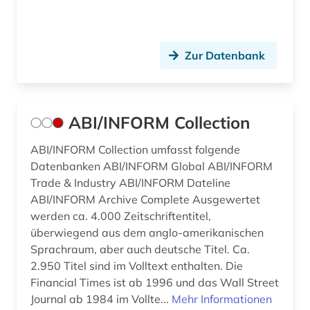
bestechung (1)
beteiligung (1)
Zur Datenbank
betrieb (3)
betriebliches informationssystem (1)
ABI/INFORM Collection
betriebsanalyse (1)
ABI/INFORM Collection umfasst folgende
betriebsdaten (7)
Datenbanken ABI/INFORM Global ABI/INFORM
betriebsführung (6)
Trade & Industry ABI/INFORM Dateline
ABI/INFORM Archive Complete Ausgewertet
betriebsorganisation (1)
werden ca. 4.000 Zeitschriftentitel,
überwiegend aus dem anglo-amerikanischen
betriebsrat (2)
Sprachraum, aber auch deutsche Titel. Ca.
2.950 Titel sind im Volltext enthalten. Die
betriebssicherheit (2)
Financial Times ist ab 1996 und das Wall Street
betriebssicherheitsverordnung (1)
Journal ab 1984 im Vollte...
Mehr Informationen