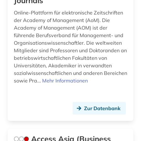
Journals
bruttoinlandsprodukt (1)
Online-Plattform für elektronische Zeitschriften
der Academy of Management (AoM). Die
brüssel (1)
Academy of Management (AOM) ist der
führende Berufsverband für Management- und
buchbestand (1)
Organisationswissenschaftler. Die weltweiten
buchführung (6)
Mitglieder sind Professoren und Doktoranden an
betriebswirtschaftlichen Fakultäten von
budget (1)
Universitäten, Akademiker in verwandten
sozialwissenschaftlichen und anderen Bereichen
bundesbank (1)
sowie Pra...
Mehr Informationen
bundesdatenschutzgesetz (1)
bundesfinanzhof (1)
Zur Datenbank
bundeshaushalt (1)
bundeshaushaltsrecht (1)
Access Asia (Business
business (9)