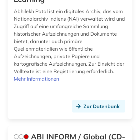
baurecht (1)
Abhilekh Patal ist ein digitales Archiv, das vom
bayerische motoren-werke (1)
Nationalarchiv Indiens (NAI) verwaltet wird und
Zugriff auf eine umfangreiche Sammlung
bayern (6)
historischer Aufzeichnungen und Dokumente
bietet, darunter auch primäre
bedarfsforschung (1)
Quellenmaterialien wie öffentliche
beherbergungsgewerbe tourismus
Aufzeichnungen, private Papiere und
volkswirtschaft tourismus gaststättengewerbe
kartografische Aufzeichnungen. Zur Einsicht der
hotelgewerbe kulturkontakt reisen tourismus (1)
Volltexte ist eine Registrierung erforderlich.
Mehr Informationen
behinderung (2)
behörde (2)
beitrittsstaaten (1)
Zur Datenbank
bekleidung (1)
belgien (8)
ABI INFORM / Global (CD-