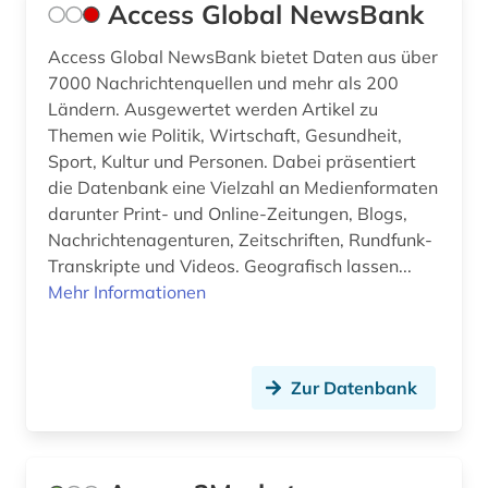
Access Global NewsBank
büroorganisation (1)
Access Global NewsBank bietet Daten aus über
7000 Nachrichtenquellen und mehr als 200
cd-rom (4)
Ländern. Ausgewertet werden Artikel zu
centre for economic policy research (1)
Themen wie Politik, Wirtschaft, Gesundheit,
Sport, Kultur und Personen. Dabei präsentiert
chemie (34)
die Datenbank eine Vielzahl an Medienformaten
darunter Print- und Online-Zeitungen, Blogs,
chemische grundprodukte (1)
Nachrichtenagenturen, Zeitschriften, Rundfunk-
chemische industrie (1)
Transkripte und Videos. Geografisch lassen...
Mehr Informationen
chile (1)
china (11)
Zur Datenbank
cloud computing (1)
coaching (1)