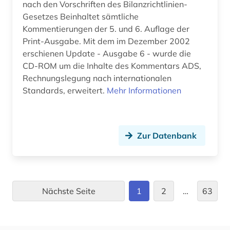
nach den Vorschriften des Bilanzrichtlinien-
deutschland (103)
Gesetzes Beinhaltet sämtliche
deutschland (bundesrepublik). statistisches
Kommentierungen der 5. und 6. Auflage der
bundesamt (1)
Print-Ausgabe. Mit dem im Dezember 2002
erschienen Update - Ausgabe 6 - wurde die
deutschland <bundesrepublik> (1)
CD-ROM um die Inhalte des Kommentars ADS,
Rechnungslegung nach internationalen
deutschland <östliche länder> (1)
Standards, erweitert.
Mehr Informationen
deutschland firmenverzeichnis (1)
deutschland handelsmarke (1)
Zur Datenbank
deutschland statistik (1)
deutschland warenzeichen (1)
deutschland. bundesarbeitsgericht (1)
Nächste Seite
1
2
…
63
deutschland. finanzministerium (1)
deutschsprachige gemeinschaft belgien (2)