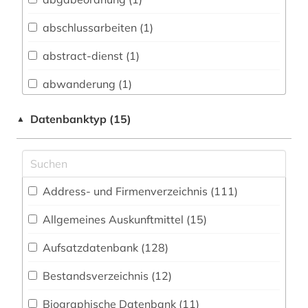
Biologie, Biotechnologie (74)
abschlussarbeiten (1)
Buch- und Bibliothekswesen,
Informationswissenschaft (33)
abstract-dienst (1)
Chemie und Pharmazie (62)
abwanderung (1)
Elektrotechnik, Elektronik, Nachrichtentechnik
acquisitions (1)
Datenbanktyp (15)
▲
(62)
adressbuch (21)
Energietechnik (78)
adresse (2)
Ethnologie (70)
Address- und Firmenverzeichnis (111
)
adressen (1)
Geographie (103)
Allgemeines Auskunftmittel (15
)
adressverzeichnis (27)
Geowissenschaften (48)
Aufsatzdatenbank (128
)
adreßbuch (2)
Germanistik. Niederlandistik. Skandinavistik
(50)
Bestandsverzeichnis (12
)
afrika (11)
Geschichte (166)
Biographische Datenbank (11
)