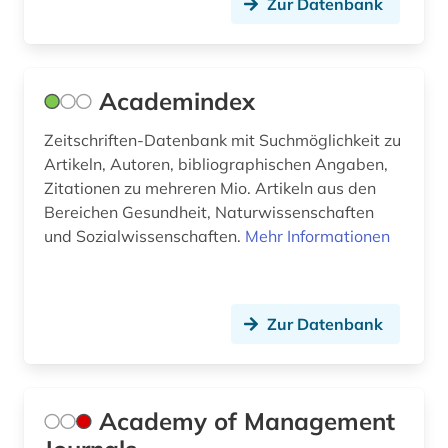
Zur Datenbank
branchenberichte (3)
branchendaten (1)
Academindex
brancheninformation (1)
Zeitschriften-Datenbank mit Suchmöglichkeit zu
branchenprofil (1)
Artikeln, Autoren, bibliographischen Angaben,
Zitationen zu mehreren Mio. Artikeln aus den
branchenreport (1)
Bereichen Gesundheit, Naturwissenschaften
brandenburg (2)
und Sozialwissenschaften.
Mehr Informationen
brandschutz (3)
braunkohle (1)
Zur Datenbank
briefkastengesellschaft (1)
british academy (1)
Academy of Management
browser (1)