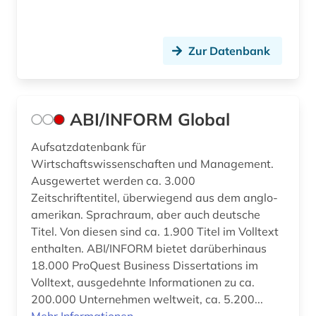
betriebssystem (1)
betriebsverfassungsgesetz (1)
Zur Datenbank
betriebswirtschaft (20)
betriebswirtschaftliche steuerlehre (1)
ABI/INFORM Global
betriebswirtschaftslehre (26)
Aufsatzdatenbank für
betrug (1)
Wirtschaftswissenschaften und Management.
Ausgewertet werden ca. 3.000
bevölkerung (3)
Zeitschriftentitel, überwiegend aus dem anglo-
amerikan. Sprachraum, aber auch deutsche
bevölkerungsentwicklung (1)
Titel. Von diesen sind ca. 1.900 Titel im Volltext
bevölkerungsforschung (1)
enthalten. ABI/INFORM bietet darüberhinaus
18.000 ProQuest Business Dissertations im
bevölkerungsstatistik (8)
Volltext, ausgedehnte Informationen zu ca.
200.000 Unternehmen weltweit, ca. 5.200...
bewerbung (1)