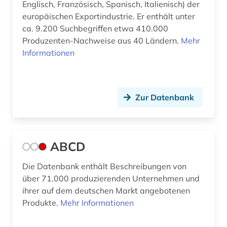
Englisch, Französisch, Spanisch, Italienisch) der
außenhandel (13)
Serbien (2)
europäischen Exportindustrie. Er enthält unter
ca. 9.200 Suchbegriffen etwa 410.000
außenhandel mit industriegütern (3)
Skandinavien (1)
Produzenten-Nachweise aus 40 Ländern.
Mehr
Informationen
außenhandelsfinanzierung (1)
Slowakei (5)
außenhandelsrecht (1)
Slowenien (3)
außenhandelsstatistik (7)
Spanien (4)
Zur Datenbank
außenpolitik (4)
Suedamerika (9)
außenwirtschaft (6)
Suedasien (2)
ABCD
außenwirtschaftspolitik (2)
Suedostasien (4)
Die Datenbank enthält Beschreibungen von
über 71.000 produzierenden Unternehmen und
außenwirtschaftsrecht (2)
Suedosteuropa (3)
ihrer auf dem deutschen Markt angebotenen
baden-württemberg (4)
Tschechische Republik (5)
Produkte.
Mehr Informationen
bank (6)
Tuerkei (2)