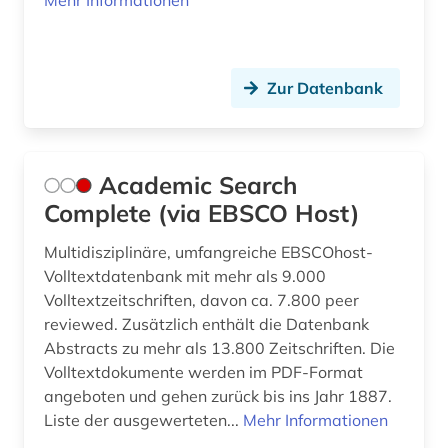
Mehr Informationen
bgvr (2)
bibliografie (22)
Zur Datenbank
bibliographie (7)
bibliotheksbestand (1)
Academic Search
bibliothekskatalog plus (1)
Complete (via EBSCO Host)
bilanz (13)
Multidisziplinäre, umfangreiche EBSCOhost-
bilanzanalyse (2)
Volltextdatenbank mit mehr als 9.000
Volltextzeitschriften, davon ca. 7.800 peer
bilanzdaten (1)
reviewed. Zusätzlich enthält die Datenbank
Abstracts zu mehr als 13.800 Zeitschriften. Die
bilanzen (5)
Volltextdokumente werden im PDF-Format
bilanzrecht (15)
angeboten und gehen zurück bis ins Jahr 1887.
Liste der ausgewerteten...
Mehr Informationen
bilanzsteuerecht (1)