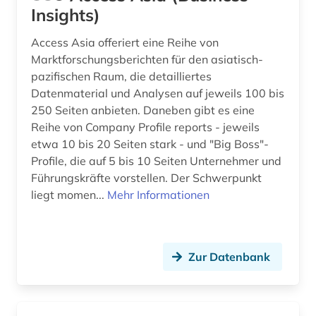
Insights)
business skills (1)
Access Asia offeriert eine Reihe von
bwl (2)
Marktforschungsberichten für den asiatisch-
pazifischen Raum, die detailliertes
börse (12)
Datenmaterial und Analysen auf jeweils 100 bis
250 Seiten anbieten. Daneben gibt es eine
börseninformation (2)
Reihe von Company Profile reports - jeweils
börseninformationssystem (1)
etwa 10 bis 20 Seiten stark - und "Big Boss"-
Profile, die auf 5 bis 10 Seiten Unternehmer und
börsenkurs (2)
Führungskräfte vorstellen. Der Schwerpunkt
liegt momen...
Mehr Informationen
börsennotierte unternehmen (1)
bücher (1)
bürgerliches recht (1)
Zur Datenbank
bürgerrechtsbewegung (1)
bürokratie (1)