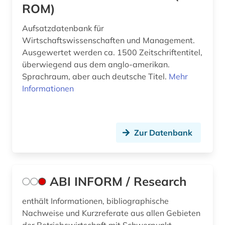
benchmark (1)
ROM)
benchmarketing (1)
Aufsatzdatenbank für
Wirtschaftswissenschaften und Management.
benchmarking (1)
Ausgewertet werden ca. 1500 Zeitschriftentitel,
überwiegend aus dem anglo-amerikan.
bergbau (4)
Sprachraum, aber auch deutsche Titel.
Mehr
bergbaustatistik (2)
Informationen
bericht (1)
berlin (2)
Zur Datenbank
beruf (1)
berufliche fortbildung (3)
ABI INFORM / Research
berufliche weiterbildung (1)
enthält Informationen, bibliographische
berufsausbildung (1)
Nachweise und Kurzreferate aus allen Gebieten