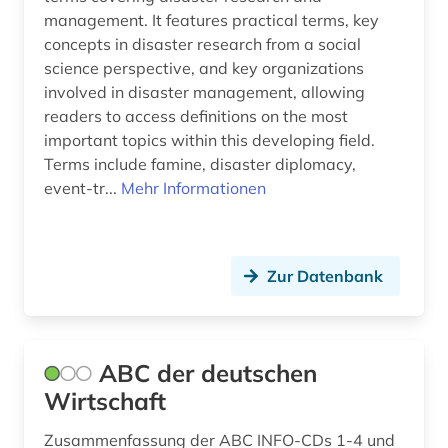
management. It features practical terms, key
asienforschung (1)
Mittelamerika (6)
concepts in disaster research from a social
astronomie (1)
Moldawien (4)
science perspective, and key organizations
involved in disaster management, allowing
asyl (1)
Monaco (2)
readers to access definitions on the most
important topics within this developing field.
atomkraft (1)
Montenegro (2)
Terms include famine, disaster diplomacy,
audiovisuelles material (1)
Niederlande (6)
event-tr...
Mehr Informationen
ausbildung (1)
Niedersachsen (2)
ausbildungsförderung (1)
Nordamerika (3)
Zur Datenbank
ausenhandelswirtschaft (1)
Nordrhein-Westfalen (4)
ausfalleffekt (1)
Norwegen (5)
ABC der deutschen
ausgabe (1)
Oesterreich (31)
Wirtschaft
ausland (3)
Osmanisches Reich (1)
Zusammenfassung der ABC INFO-CDs 1-4 und