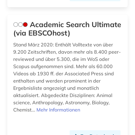
biowissenschaften (1)
bodennutzung (1)
Academic Search Ultimate
(via EBSCOhost)
bodenpolitik (1)
Stand März 2020: Enthält Volltexte von über
bodenrecht (1)
9.200 Zeitschriften, davon mehr als 8.400 peer-
bodenschutz (1)
reviewed und über 5.300, die im WoS oder
Scopus aufgenommen sind. Mehr als 60.000
bonitätsprüfung (1)
Videos ab 1930 ff. der Associated Press sind
enthalten und werden prominent in der
book e (2)
Ergebnisliste angezeigt und monatlich
botanik (1)
aktualisiert. Abgedeckte Disziplinen: Animal
science, Anthropology, Astronomy, Biology,
branche (4)
Chemist...
Mehr Informationen
branchen (1)
branchenanalyse (3)