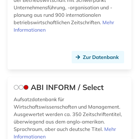
der Betriebswirtschaft mit Schwerpunkt
berufsbildung (4)
Unternehmensführung, -organisation und -
planung aus rund 900 internationalen
berufseinstieg (1)
betriebswirtschaftlichen Zeitschriften.
Mehr
berufsforschung (1)
Informationen
berufspädagogik (1)
berufsrecht (1)
Zur Datenbank
berufsstrategie (1)
berusbildungssystem (1)
ABI INFORM / Select
beschaffung (1)
Aufsatzdatenbank für
beschäftigung (5)
Wirtschaftswissenschaften und Management.
Ausgewertet werden ca. 350 Zeitschriftentitel,
beschäftigungspolitik (1)
überwiegend aus dem anglo-amerikan.
Sprachraum, aber auch deutsche Titel.
Mehr
bestand (1)
Informationen