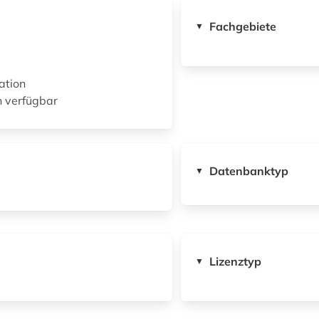
Fachgebiete
▼
ation
n verfügbar
Datenbanktyp
▼
Lizenztyp
▼