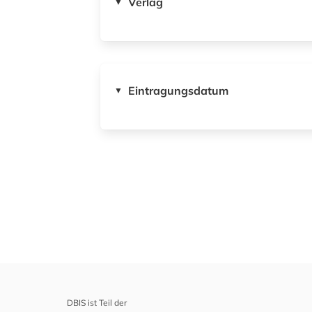
Verlag
▼
Eintragungsdatum
▼
DBIS ist Teil der